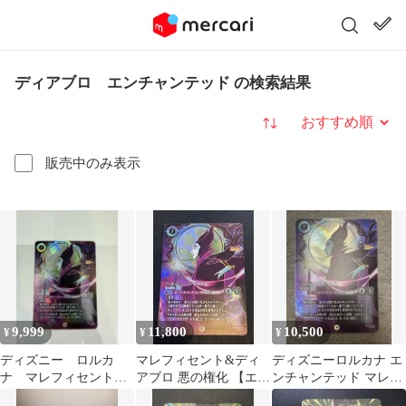
ディアブロ エンチャンテッド の検索結果
並び替え
販売中のみ表示
9,999
11,800
10,500
¥
¥
¥
ディズニー ロルカ
マレフィセント&ディ
ディズニーロルカナ エ
ナ マレフィセント&
アブロ 悪の権化 【エン
ンチャンテッド マレフ
ディアブロ
チャンテッド】 ディズ
ィセント＆ディアブ