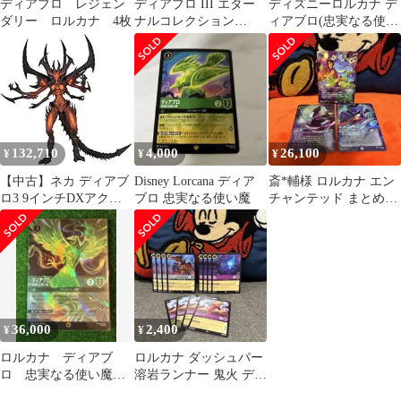
ディアブロ レジェン
ディアブロ III エター
ディズニーロルカナ デ
ダリー ロルカナ 4枚
ナルコレクション
ィアブロ(忠実なる使い
Blizzard
魔) レジェンダリー
132,710
4,000
26,100
¥
¥
¥
【中古】ネカ ディアブ
Disney Lorcana ディア
斎*輔様 ロルカナ エン
ロ3 9インチDXアクシ
ブロ 忠実なる使い魔
チャンテッド まとめ売
ョンフィギュア ディア
り アラジン マレフィセ
ブロ ロードオブテラー
ント ダー
/ NECA DIABLO 3
LORD OF TERROR
36,000
2,400
¥
¥
ロルカナ ディアブ
ロルカナ ダッシュパー
ロ 忠実なる使い魔
溶岩ランナー 鬼火 ディ
エンチャンテッド 1
アブロ 石使いの召使い