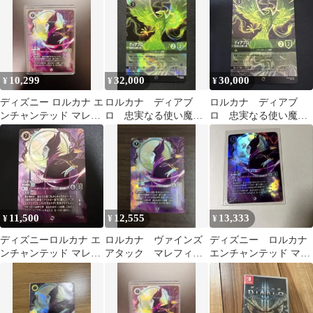
ニー ロルカナ ヴァイン
ロ ヴァインズ
ズアタック!
10,299
32,000
30,000
¥
¥
¥
ディズニー ロルカナ エ
ロルカナ ディアブ
ロルカナ ディアブ
ンチャンテッド マレフ
ロ 忠実なる使い魔
ロ 忠実なる使い魔
ィセント＆ディアブロ
エンチャンテッド
エンチャンテッド
11,500
12,555
13,333
¥
¥
¥
ディズニーロルカナ エ
ロルカナ ヴァインズ
ディズニー ロルカナ
ンチャンテッド マレフ
アタック マレフィセ
エンチャンテッド マレ
ィセント＆ディアブロ
ント&ディアブロ エ
フィセント＆ディアブ
ンチャンテッド
ロ