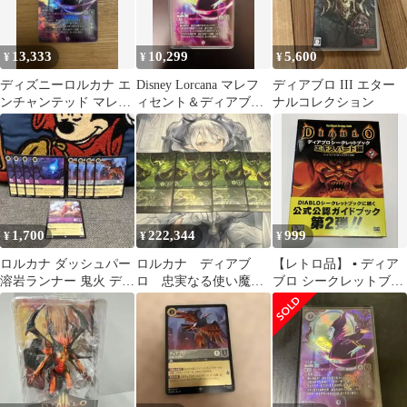
13,333
10,299
5,600
¥
¥
¥
ディズニーロルカナ エ
Disney Lorcana マレフ
ディアブロ III エター
ンチャンテッド マレフ
ィセント＆ディアブ
ナルコレクション
ィセント＆ディアブロ
ロ エンチャンテッド
1,700
222,344
999
¥
¥
¥
ロルカナ ダッシュパー
ロルカナ ディアブ
【レトロ品】 ▪︎ ディア
溶岩ランナー 鬼火 ディ
ロ 忠実なる使い魔
ブロ シークレットブッ
アブロ 石使いの召使い
エンチャンテッド 4枚
ク エキスパート編
セット