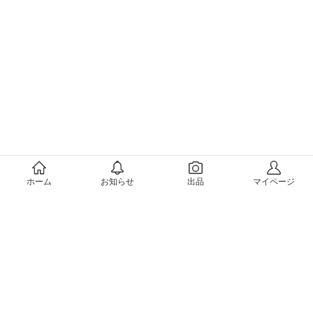
メルカリについて
ホーム
お知らせ
出品
マイページ
会社概要（運営会社）
採用情報
プレスリリース
公式ブログ
プレスキット
メルカリUS
メルカリShops
m department（エムデパ）
ヘルプ