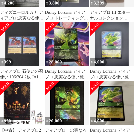
4,200
3,800
3,399
¥
¥
¥
ディズニーロルカナ デ
Disney Lorcana ディア
ディアブロ III エター
ィアブロ(忠実なる使い
ブロ トレーディングカ
ナルコレクション
魔) レジェンダリー
ード
Blizzard
399
28,000
4,000
¥
¥
¥
ディアブロ 石使いの召
Disney Lorcana ディア
Disney Lorcana ディア
使い 196/204 2枚 JA12
ブロ 忠実なる使い魔
ブロ 忠実なる使い魔
未知なる彼方へ!
エンチャンテッド
920
20,000
4,000
¥
¥
¥
【中古】 ディアブロ2
ディアブロ 忠実なる
Disney Lorcana ディア