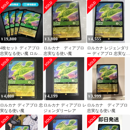
使い魔 変身前 各4枚 8
枚セット
19,800
3,800
4,555
¥
¥
¥
4枚セット ディアブロ
ロルカナ ディアブロ
ロルカナ レジェンダリ
忠実なる使い魔 ロルカ
忠実なる使い魔
ー ディアブロ 忠実なる
ナ
使い魔
4,000
4,199
3,999
¥
¥
¥
ロルカナ ディアブロ 忠
ロルカナ ディアブロ レ
ロルカナ ディアブロ
実なる使い魔
ジェンダリーレア
忠実なる使い魔