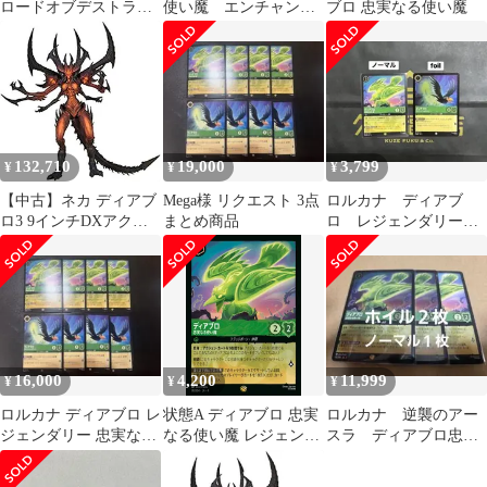
ロードオブデストラク
使い魔 エンチャンテ
ブロ 忠実なる使い魔
ション 公式ガイド / バ
ッド 傷あり
ート ファーカス、 太田
有香 / ＳＢクリエイテ
ィブ
132,710
19,000
3,799
¥
¥
¥
【中古】ネカ ディアブ
Mega様 リクエスト 3点
ロルカナ ディアブ
ロ3 9インチDXアクシ
まとめ商品
ロ レジェンダリー
ョンフィギュア ディア
コモン セット
ブロ ロードオブテラー
/ NECA DIABLO 3
LORD OF TERROR
16,000
4,200
11,999
¥
¥
¥
ロルカナ ディアブロ レ
状態A ディアブロ 忠実
ロルカナ 逆襲のアー
ジェンダリー 忠実なる
なる使い魔 レジェンダ
スラ ディアブロ忠実
使い魔 変身前 各4枚 8
リー ホイル 70/204 ロ
なる使い魔×３枚
枚セット
ルカナ ディズニー トレ