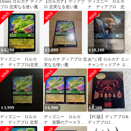
Disney ロルカナ ディア
【ロルカナ】ディアブ
ディズニー ロルカ
ブロ 忠実なる使い魔 レ
ロ 忠実なる使い魔
ナ ディアブロ 忠実
ジェンダリー
なる使い魔 レジェン
ダリー 逆襲のアース
ラ
4,200
3,899
18,100
¥
¥
¥
ディズニー ロルカ
ロルカナ ディアブロ 忠
あ*じ様 ロルカナ エン
ナ ディアブロ(忠実な
実なる使い魔
チャンテッドアナ エピ
る使い魔) レジェンダ
ック×1 レジェンダリー
リー
×11
3,999
6,900
4,500
¥
¥
¥
ディズニー ロルカ
ディズニー ロルカ
【PC版】ディアブロ&
ナ ディアブロ 忠実な
ナ 逆襲のアースラ
ディアブロ2
る使い魔 レジェンダ
ディアブロ 忠実なる
DIABLODIABLOⅡ