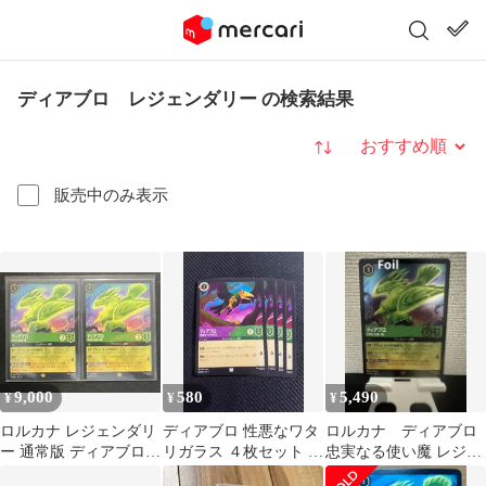
ディアブロ レジェンダリー の検索結果
並び替え
販売中のみ表示
9,000
580
5,490
¥
¥
¥
ロルカナ レジェンダリ
ディアブロ 性悪なワタ
ロルカナ ディアブロ
ー 通常版 ディアブロ
リガラス ４枚セット レ
忠実なる使い魔 レジェ
忠実なる使い魔
ジェンダリー ディズニ
ンダリー Foil