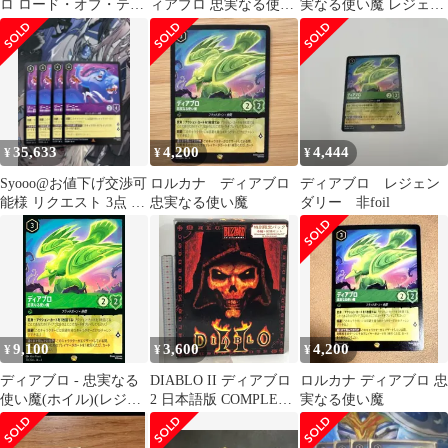
ロ ロード・オブ・テラ
ィアブロ 忠実なる使い
実なる使い魔 レジェン
ー
魔 レジェンダリー
ダリー 通常 ４枚
フォイル
35,633
4,200
4,444
¥
¥
¥
Syooo@お値下げ交渉可
ロルカナ ディアブロ
ディアブロ レジェン
能様 リクエスト 3点 ま
忠実なる使い魔
ダリー 非foil
とめ商品
9,100
3,600
4,200
¥
¥
¥
ディアブロ - 忠実なる
DIABLO II ディアブロ
ロルカナ ディアブロ 忠
使い魔(ホイル)(レジェ
2 日本語版 COMPLETE
実なる使い魔
ンダリー)(70/204)
特別限定パック 本編の
み (拡張版ディスク欠)