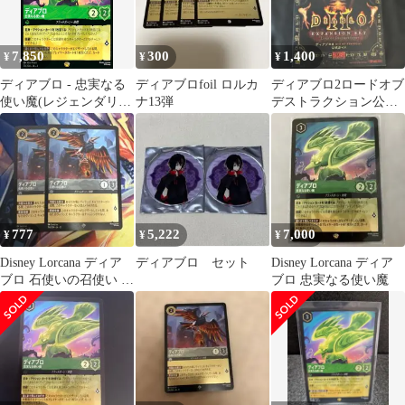
7,850
300
1,400
¥
¥
¥
ディアブロ - 忠実なる
ディアブロfoil ロルカ
ディアブロ2ロードオブ
使い魔(レジェンダリ
ナ13弾
デストラクション公式
ー)(70/204)
ガイド
777
5,222
7,000
¥
¥
¥
Disney Lorcana ディア
ディアブロ セット
Disney Lorcana ディア
ブロ 石使いの召使い 2
ブロ 忠実なる使い魔
枚セット