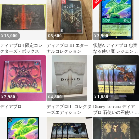
ーロルカナ アーケイジ
アと魔法の島
15,000
5,600
3,900
¥
¥
¥
ディアブロ4 限定コレ
ディアブロ III エター
状態A ディアブロ 忠実
クターズ・ボックス
ナルコレクション
なる使い魔 レジェンダ
リー 70/204 ロルカナ
ディズニー トレカ トレ
ーディングカード
2,980
4,800
1,888
¥
¥
¥
ディアブロ
ディアブロIII コレクタ
Disney Lorcana ディア
ーズエディション
ブロ 石使いの召使い 4
枚セット