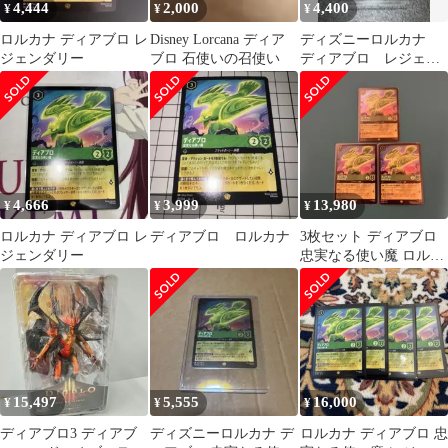
4,444
2,000
4,400
¥
¥
¥
ロルカナ ディアブロ レ
Disney Lorcana ディア
ディズニーロルカナ
ジェンダリー
ブロ 石使いの召使い
ディアブロ レジェン
ダリー 非foil
4,666
3,999
13,980
¥
¥
¥
ロルカナ ディアブロ レ
ディアブロ ロルカナ
3枚セット ディアブロ
ジェンダリー
忠実なる使い魔 ロルカ
ナ
15,497
5,555
16,000
¥
¥
¥
ディアブロ3 ディアブ
ディズニーロルカナ デ
ロルカナ ディアブロ 忠