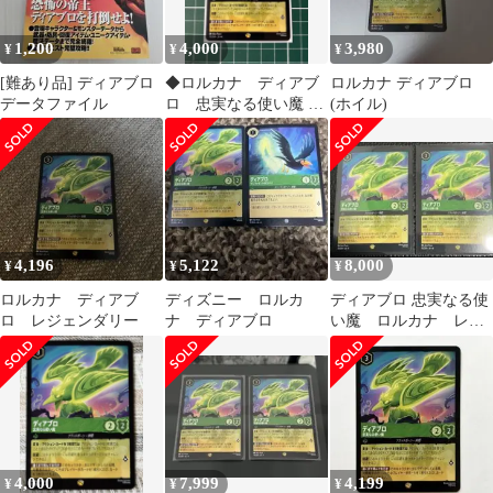
1,200
4,000
3,980
¥
¥
¥
[難あり品] ディアブロ
◆ロルカナ ディアブ
ロルカナ ディアブロ
データファイル
ロ 忠実なる使い魔 レ
(ホイル)
ジェンダリー
4,196
5,122
8,000
¥
¥
¥
ロルカナ ディアブ
ディズニー ロルカ
ディアブロ 忠実なる使
ロ レジェンダリー
ナ ディアブロ
い魔 ロルカナ レジ
ェンダリー
4,000
7,999
4,199
¥
¥
¥