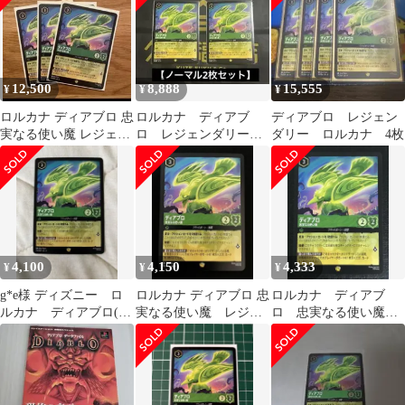
カプコン 3枚組 PCソフ
ト
12,500
8,888
15,555
¥
¥
¥
ロルカナ ディアブロ 忠
ロルカナ ディアブ
ディアブロ レジェン
実なる使い魔 レジェン
ロ レジェンダリー 2
ダリー ロルカナ 4枚
ダリー 通常 3枚
枚セット
4,100
4,150
4,333
¥
¥
¥
g*e様 ディズニー ロ
ロルカナ ディアブロ 忠
ロルカナ ディアブ
ルカナ ディアブロ(忠
実なる使い魔 レジェ
ロ 忠実なる使い魔
実なる使い魔) レジェ
ンダリー
レジェンダリー
ンダリー