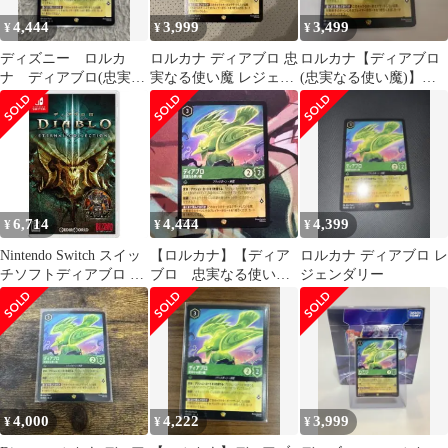
4,444
3,999
3,499
¥
¥
¥
ディズニー ロルカ
ロルカナ ディアブロ 忠
ロルカナ【ディアブロ
ナ ディアブロ(忠実な
実なる使い魔 レジェン
(忠実なる使い魔)】レ
る使い魔) レジェンダ
ダリー
ジェンダリー
リー
6,714
4,444
4,399
¥
¥
¥
Nintendo Switch スイッ
【ロルカナ】【ディア
ロルカナ ディアブロ レ
チソフトディアブロ III
ブロ 忠実なる使い
ジェンダリー
エターナルコレクショ
魔】【通常1枚】
ン(DIABLO 3 Eternal
Collection) Blizzard
Entertainment
4,000
4,222
3,999
¥
¥
¥