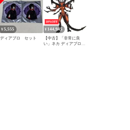
カ トレーディングカー
ド
10%OFF
5,555
144,945
¥
¥
ディアブロ セット
【中古】「非常に良
い」ネカ ディアブロ3 9
インチDXアクションフ
ィギュア ディアブロ ロ
ードオブテラー / NECA
DIABLO 3 LORD OF
TERROR