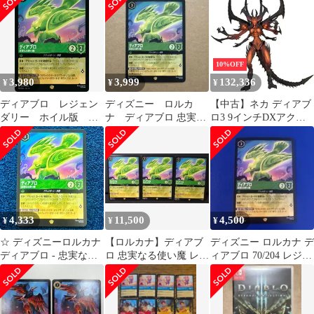
リー ノーマル
使い魔 2枚
10%OFF
3,980
3,999
132,336
¥
¥
¥
ディアブロ レジェン
ディズニー ロルカ
【中古】ネカ ディアブ
ダリー ホイル版 忠
ナ ディアブロ 忠実な
ロ3 9インチDXアクシ
実なる使い魔 ロルカ
る使い魔 レジェンダ
ョンフィギュア ディア
ナ
リー ノーマル
ブロ ロードオブテラー
/ NECA DIABLO 3
LORD OF TERROR
4,333
11,500
4,500
¥
¥
¥
☆ ディズニーロルカナ
【ロルカナ】ディアブ
ディズニー ロルカナ デ
ディアブロ - 忠実なる
ロ 忠実なる使い魔 レジ
ィアブロ 70/204 レジェ
使い魔 レジェンダリー
ェンダリー 3枚 70/204
ンダリー 忠実なる使い
70/204・JA・4 ☆
逆襲のアースラ
魔