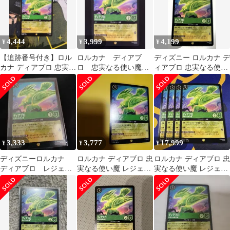
4,444
3,999
4,199
¥
¥
¥
【追跡番号付き】ロル
ロルカナ ディアブ
ディズニー ロルカナ デ
カナ ディアブロ 忠実な
ロ 忠実なる使い魔
ィアブロ 忠実なる使い
る使い魔 レジェンダリ
レジェンダリー
魔 レジェンダリー
ー
3,333
3,777
17,999
¥
¥
¥
ディズニーロルカナ
ロルカナ ディアブロ 忠
ロルカナ ディアブロ 忠
ディアブロ レジェン
実なる使い魔 レジェン
実なる使い魔 レジェン
ダリー 非foil
ダリー 新品未使用
ダリー