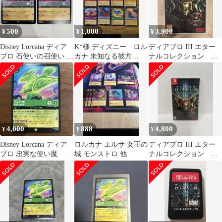
500
1,000
3,900
¥
¥
¥
Disney Lorcana ディア
K*様 ディズニー ロル
ディアブロ III エター
ブロ 石使いの召使い 2
カナ 未知なる彼方
ナルコレクション 英
枚セット
へ！ レジェンダリ
語版 Switch 日本語プ
ー、スーパー、レア
レイ可
4,000
888
4,800
¥
¥
¥
Disney Lorcana ディア
ロルカナ エルサ 女王の
ディアブロ III エター
ブロ 忠実な使い魔
城 モンストロ 他
ナルコレクション デ
ィアブロ3