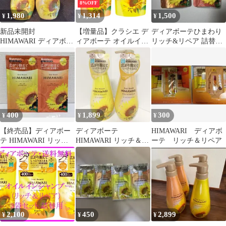
8%OFF
1,980
1,314
1,500
¥
¥
¥
新品未開封
【増量品】クラシエ デ
ディアボーテひまわり
HIMAWARI ディアボー
ィアボーテ オイルイン
リッチ&リペア 詰替え
テ シャンプー コンディ
シャンプー リッチ&リ
シャンプー＆コンディ
ショナー
ペア つめかえ用 430ml
ショナー 360g
コンディショナー 430g
各1個
400
1,899
300
¥
¥
¥
【終売品】ディアボー
ディアボーテ
HIMAWARI ディアボ
テ HIMAWARI リッチ
HIMAWARI リッチ＆リ
ーテ リッチ＆リペア
＆リペア サンプルセッ
ペア シャンプー＆コン
ト
ディショナー
2,100
450
2,899
¥
¥
¥