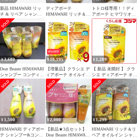
新品 HIMAWARI リッ
ディアボーテ
トトロ様専用！！ディ
チ & リペア シャンプ
HIMAWARI リッチ＆リ
アボーテ ヒマワリオイ
ー 増量30g 詰替用 ４袋
ペア シャンプー コンデ
ルイン リッチ&リペ
ィショナー
ア 2種
8%OFF
3,680
10,195
1,289
¥
¥
¥
Dear Beaute HIMAWARI
【増量品】クラシエ デ
【 新品 未開封 】 クラ
シャンプー コンディシ
ィアボーテ オイルイン
シエ ディアボーテ オイ
ョナー
シャンプー リッチ&リ
ルインシャンプー (リ
ペア つめかえ用 430ml
ッチ&リペア) 詰替用
コンディショナー 430g
(400ml) 未使用 送料無
各9個
料
1,500
2,000
1,299
¥
¥
¥
HIMAWARI ディアボー
【新品★3点セット】
HIMAWARI リッチ＆リ
テ シャンプー&コンデ
Dear Beaute HIMAWARI
ペア オイルイン シャン