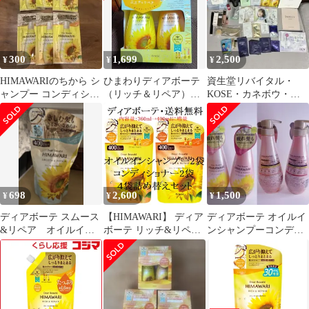
300
1,699
2,500
¥
¥
¥
HIMAWARIのちから シ
ひまわりディアボーテ
資生堂リバイタル・
ャンプー コンディショ
（リッチ＆リペア）シ
KOSE・カネボウ・
ナー リッチ&リペア 3
ャンプー コンディシ
DIOR化粧品サンプルま
セット
ョナーセット
とめ売り
698
2,600
1,500
¥
¥
¥
ディアボーテ スムース
【HIMAWARI】 ディア
ディアボーテ オイルイ
&リペア オイルイン
ボーテ リッチ&リペア
ンシャンプーコンディ
シャンプー
オイルインシャンプー2
ショナー(グロス&リペ
袋・コンディショナー2
ア)セット
袋 詰め替え用4袋セッ
ト