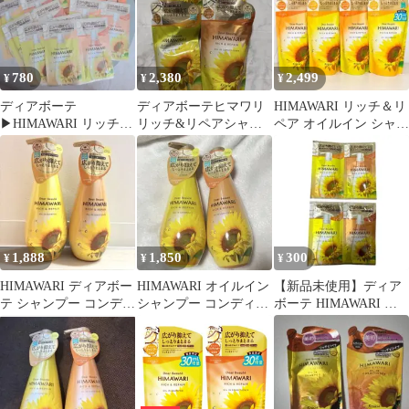
780
2,380
2,499
¥
¥
¥
ディアボーテ
ディアボーテヒマワリ
HIMAWARI リッチ＆リ
▶HIMAWARI リッチ＆
リッチ&リペアシャン
ペア オイルイン シャン
リペア シャンプー コン
プー コンディショナー
プー／コンディショナ
ディショナー
つめかえ4点セット
ー
1,888
1,850
300
¥
¥
¥
HIMAWARI ディアボー
HIMAWARI オイルイン
【新品未使用】ディア
テ シャンプー コンディ
シャンプー コンディシ
ボーテ HIMAWARI シ
ショナー リッチ&リペ
ョナー 500ml
ャンプー＆コンディシ
ア
ョナー 2個