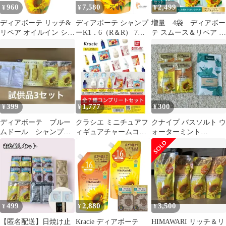
960
7,580
2,499
¥
¥
¥
ディアボーテ リッチ&
ディアボーテ シャンプ
増量 4袋 ディアボー
リペア オイルイン シャ
ーK1．6（R＆R） 7個
テ スムース＆リペア オ
ンプー ボトル 500ml |
セット まとめ売り
イルイン シャンプー
ヒマワリ ノンシリコン
アミノ酸 ヘアケア うね
り くせ毛 パサつき 湿
気
399
1,777
300
¥
¥
¥
ディアボーテ ブルー
クラシエ ミニチュアフ
クナイプ バスソルト ウ
ムドール シャンプ
ィギュアチャームコレ
ォーターミント
ー トリートメント
クション 全７種セット
HIMAWARI シャンプー
試供品 プリュスオー
お試し
499
2,880
3,500
¥
¥
¥
【匿名配送】日焼け止
Kracie ディアボーテ
HIMAWARI リッチ＆リ