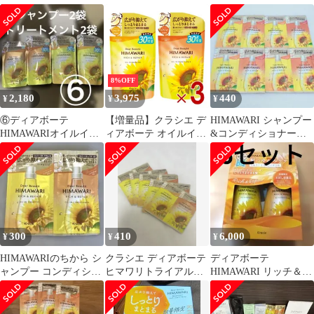
ィショナー リッチ&リ
グロス＆リペア
プー・コンディショナ
ペア
ー
8%OFF
2,180
3,975
440
¥
¥
¥
⑥ディアボーテ
【増量品】クラシエ デ
HIMAWARI シャンプー
HIMAWARIオイルイン
ィアボーテ オイルイン
&コンディショナー 4
シャンプー＆コンディ
シャンプー リッチ&リ
セット
ショナーリッチリペア
ペア つめかえ用 430ml
コンディショナー 430g
各3個
300
410
6,000
¥
¥
¥
HIMAWARIのちから シ
クラシエ ディアボーテ
ディアボーテ
ャンプー コンディショ
ヒマワリトライアルセ
HIMAWARI リッチ＆リ
ナー リッチ&リペア
ットリッチ＆リペア10g
ペア お試しペアセッ
5個セット
ト 400ml