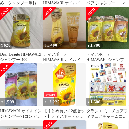
め シャンプー等おた
HIMAWARI オイルイン
ペア シャンプー コンデ
めしセット
シャンプー＆コンディ
ィショナー
ショナー リッチ＆リペ
ア 詰替用1.6回分 ブル
ームドール ヘアマスク
トライアルセット
620
1,400
1,700
¥
¥
¥
Dear Beaute HIMAWARI
ディアボーテ
ディアボーテ
シャンプー 400ml
HIMAWARI オイルイン
HIMAWARI シャンプ
シャンプー＆トリート
ー、コンディショナー
メント
詰替セット
1%OFF
1,599
12,225
1,600
¥
¥
¥
HIMAWARI オイルイン
【まとめ買い-12点セッ
クラシエ ミニチュアフ
シャンプー×1コンディ
ト】ディアボーテシャ
ィギュアチャームコレ
ショナー×2
ンプーＫ１．６（Ｒ＆
クション ５点セット
Ｒ）×12点セット