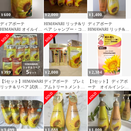
600
2,000
1,400
¥
¥
¥
ディアボーテ
HIMAWARI リッチ&リ
ディアボーテ
HIMAWARI オイルイン
ペア シャンプー・コン
HIMAWARI リッチ&リ
シャンプー (詰替
ディショナーセット
ペア シャンプー&トリ
用)400ml
ートメント
399
2,000
2,384
¥
¥
¥
【5セット】HIMAWARI
ディアボーテ プレミ
【3セット】 ディアボ
リッチ＆リペア 試供品
アムトリートメントオ
ーテ オイルインシャ
サンプル オイルイン
イル（モイスト）2本セ
ンプー（グロス＆リペ
ット＋シャンプー
ア） 詰替用 【シャン
プー】
3,499
1,888
1,000
¥
¥
¥