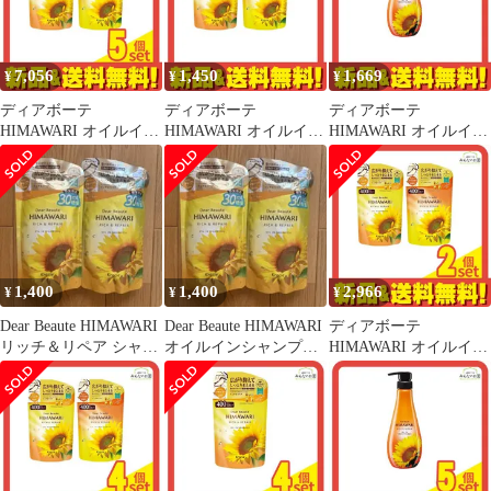
7,056
1,450
1,669
¥
¥
¥
ディアボーテ
ディアボーテ
ディアボーテ
HIMAWARI オイルイン
HIMAWARI オイルイン
HIMAWARI オイルイン
シャンプー リッチ&リ
シャンプー リッチ&リ
コンディショナー リッ
ペア 400mL (+ コンデ
ペア 400mL (+ コンデ
チ&リペア 500g (ポン
ィショナー 400g 詰め替
ィショナー 400g 詰め替
プ)
えセット) 5個セット ま
えセット)
とめ売り
1,400
1,400
2,966
¥
¥
¥
Dear Beaute HIMAWARI
Dear Beaute HIMAWARI
ディアボーテ
リッチ＆リペア シャン
オイルインシャンプー
HIMAWARI オイルイン
プー 詰替 2個
リッチ＆リペア
シャンプー リッチ&リ
ペア 400mL (+ コンデ
ィショナー 400g 詰め替
えセット) 2個セット ま
とめ売り