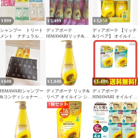
899
5,499
3,050
¥
¥
¥
シャンプー トリート
ディアボーテ
ディアボーテ 【リッチ
メント ナチュラルサ
HIMAWARIリッチ&リ
&リペア】 オイルイン
イエンス
ペア コンディショナー
シャンプー コンディシ
HIMAWARI Diane
計10本
ョナー ボト
600
1,040
1,499
¥
¥
¥
HIMAWARIシャンプー
ディアボーテ リッチ&
ディアボーテ
&コンディショナー
リペア オイルイン シャ
HIMAWARI オイルイン
Mooekissリップクレン
ンプー ボトル 500ml |
シャンプー スムース&
ジング
ヒマワリ ノンシリコン
リペア 400g (+ コンデ
アミノ酸 ヘアケア うね
ィショナー 400g 詰め替
り くせ毛 パサつき 湿
えセット)
気