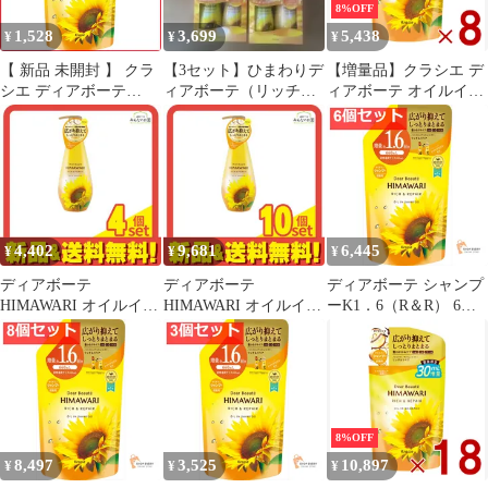
8%OFF
1,528
3,699
5,438
¥
¥
¥
【 新品 未開封 】 クラ
【3セット】ひまわりデ
【増量品】クラシエ デ
シエ ディアボーテ
ィアボーテ（リッチ＆
ィアボーテ オイルイン
HIMAWARI(ひまわり)
リペア）シャンプー
シャンプー リッチ&リ
オイルインシャンプー
コンディショナー
ペア つめかえ用 430ml
(リッチ＆リペア)つめ
ヒマワリ 詰め替え つめ
かえ用1.6回分 660mL
かえ 8個
未使用 送料無料
4,402
9,681
6,445
¥
¥
¥
ディアボーテ
ディアボーテ
ディアボーテ シャンプ
HIMAWARI オイルイン
HIMAWARI オイルイン
ーK1．6（R＆R） 6個
シャンプー リッチ&リ
シャンプー リッチ&リ
セット まとめ売り
ペア 500mL (ポンプ付
ペア 500mL (ポンプ付
き本体) 4個セット まと
き本体) 10個セット ま
め売り
とめ売り
8%OFF
8,497
3,525
10,897
¥
¥
¥