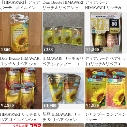
【HIMAWARI】ディア
Dear Beaute HIMAWARI
ディアボーテ
ボーテ オイルインシ
リッチ＆リペアシャン
HIMAWARI リッチ&リ
ャンプーのみ 3袋 詰め
プー コンディショナ
ペアのシャンプーとコ
替え用セット（リッチ
ンディショナー
＆リペア）
800
333
1,800
¥
¥
¥
Dear Beaute HIMAWARI
HIMAWARI リッチ＆リ
ディアボーテ ペアセッ
リッチ＆リペア シャン
ペア シャンプー コン
ト(リッチ&リペア )
プー 詰替
ディショナーサンプル
MOOMIN80×HIMAWAR
セット
I
2,580
1,980
1,830
¥
¥
¥
HIMAWARI リッチ＆リ
新品 HIMAWARI リッ
シャンプー コンディシ
ペア オイルインシャン
チ & リペア シャンプ
ョナー
プー 詰替 4個セット
ー 増量30g 詰替用 2袋