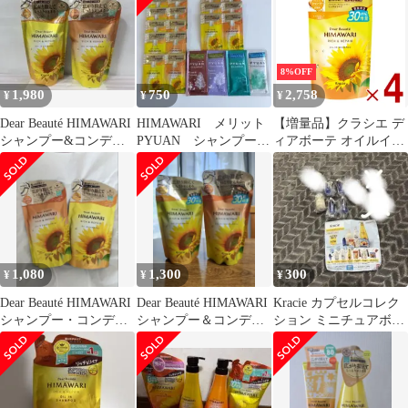
8%OFF
1,980
750
2,758
¥
¥
¥
Dear Beauté HIMAWARI
HIMAWARI メリット
【増量品】クラシエ デ
シャンプー&コンディ
PYUAN シャンプー＆
ィアボーテ オイルイン
ショナー 2袋
コンデショナー サン
シャンプー リッチ&リ
プルセット
ペア つめかえ用 430ml
ヒマワリ 詰め替え つめ
かえ 4個
1,080
1,300
300
¥
¥
¥
Dear Beauté HIMAWARI
Dear Beauté HIMAWARI
Kracie カプセルコレク
シャンプー・コンディ
シャンプー＆コンディ
ション ミニチュアボト
ショナー セット
ショナー セット
ル まとめ売り