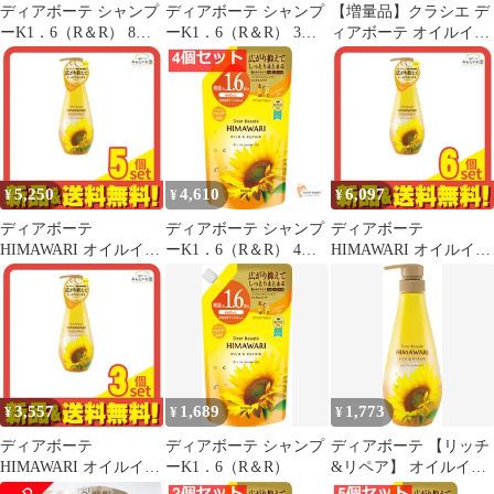
ディアボーテ シャンプ
ディアボーテ シャンプ
【増量品】クラシエ デ
ーK1．6（R＆R） 8個
ーK1．6（R＆R） 3個
ィアボーテ オイルイン
セット まとめ売り
セット まとめ売り
シャンプー リッチ&リ
ペア つめかえ用 430ml
ヒマワリ 詰め替え つめ
かえ 18個
5,250
4,610
6,097
¥
¥
¥
ディアボーテ
ディアボーテ シャンプ
ディアボーテ
HIMAWARI オイルイン
ーK1．6（R＆R） 4個
HIMAWARI オイルイン
シャンプー リッチ&リ
セット まとめ売り
シャンプー リッチ&リ
ペア 500mL (ポンプ付
ペア 500mL (ポンプ付
き本体) 5個セット まと
き本体) 6個セット まと
め売り
め売り
3,557
1,689
1,773
¥
¥
¥
ディアボーテ
ディアボーテ シャンプ
ディアボーテ 【リッチ
HIMAWARI オイルイン
ーK1．6（R＆R）
&リペア】 オイルイン
シャンプー リッチ&リ
シャンプー ボトル