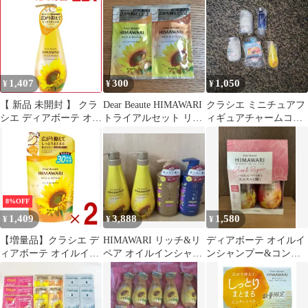
1,407
300
1,050
¥
¥
¥
【 新品 未開封 】 クラ
Dear Beaute HIMAWARI
クラシエ ミニチュアフ
シエ ディアボーテ オイ
トライアルセット リッ
ィギュアチャームコレ
ルインシャンプー (リ
チ＆リペア
クション
ッチ&リペア) 未使用
送料無料
8%OFF
1,409
3,888
1,580
¥
¥
¥
【増量品】クラシエ デ
HIMAWARI リッチ&リ
ディアボーテ オイルイ
ィアボーテ オイルイン
ペア オイルインシャン
ンシャンプー&コンデ
シャンプー リッチ&リ
プー いち髪 コンディシ
ィショナー本体セッ
ペア つめかえ用 430ml
ョナー
ト ＊グロス&リペア
ヒマワリ 詰め替え つめ
かえ 2個