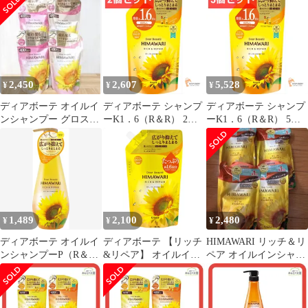
ペア 500mL (ポンプ付
500ml |
き本体) 3個セット まと
め売り
2,450
2,607
5,528
¥
¥
¥
ディアボーテ オイルイ
ディアボーテ シャンプ
ディアボーテ シャンプ
ンシャンプー グロス＆
ーK1．6（R＆R） 2個
ーK1．6（R＆R） 5個
リペア 2つ コンディ
セット まとめ売り
セット まとめ売り
ショナー 2つ
1,489
2,100
2,480
¥
¥
¥
ディアボーテ オイルイ
ディアボーテ 【リッチ
HIMAWARI リッチ＆リ
ンシャンプーP（R＆
&リペア】 オイルイン
ペア オイルインシャン
R）
シャンプー 詰め替え 大
プー 詰替 4個セット
容量 66