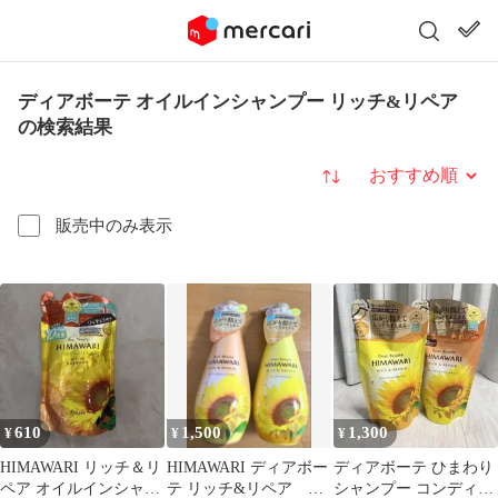
ディアボーテ オイルインシャンプー リッチ&リペア
の検索結果
並び替え
販売中のみ表示
610
1,500
1,300
¥
¥
¥
HIMAWARI リッチ＆リ
HIMAWARI ディアボー
ディアボーテ ひまわり
ペア オイルインシャン
テ リッチ&リペア シ
シャンプー コンディシ