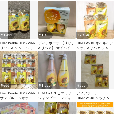
プー 詰替 396ml
ャンプー ヒマワリ
ョナー HIMAWARI
1,499
1,400
2,450
¥
¥
¥
Dear Beaute HIMAWARI
ディアボーテ 【リッチ
HIMAWARI オイルイン
リッチ＆リペア シャン
&リペア】 オイルイン
リッチ&リペア シャン
プー 詰替 2個
シャンプー コンディシ
プー×2 コンディショナ
ョナー
ー2
600
1,500
350
¥
¥
¥
Dear Beaute HIMAWARI
HIMAWARI ヒマワリ
ディアボーテ
サンプル ６セット
シャンプー コンディシ
HIMAWARI リッチ＆リ
ョナー セット
ペア シャンプー コンデ
ィショナーです