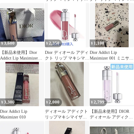
043 ロゼ
ザー 005
3,600
2,350
1,100
¥
¥
¥
【新品未使用】Dior
Dior ディオール アディ
Dior Addict Lip
Addict Lip Maximizer
クト リップ マキシマイ
Maximizer 001 ミニサイ
001
ザー 26 インテンスモ
ズ
ーヴ
3,300
2,000
2,799
¥
¥
¥
Dior Addict Lip
ディオール アディクト
【新品未使用】DIOR
Maximizer 010
リップマキシマイザー
ディオール アディクト
206 ピーチマニア
リップマキシマイザー
110