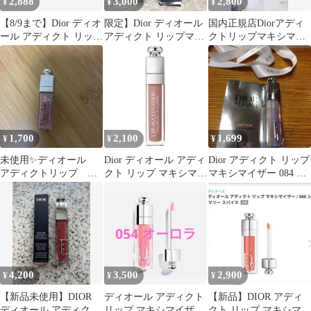
2,888
3,000
2,800
¥
¥
¥
【8/9まで】Dior ディオ
限定】Dior ディオール
国内正規店Diorアディ
ール アディクト リップ
アディクト リップマキ
クトリップマキシマイ
マキシマイザー 026
シマイザー094アクアポ
ザー 072セレスティア
ップ
ルパープル
1,700
2,100
1,699
¥
¥
¥
未使用✨ディオール
Dior ディオール アディ
Dior アディクト リップ
アディクトリップ マ
クト リップ マキシマイ
マキシマイザー 084 ブ
キシマイザー 001 ピン
ザー 012 ローズウッド
ルーマニア おまけ付
ク Dior
き
4,200
3,500
2,900
¥
¥
¥
【新品未使用】DIOR
ディオール アディクト
【新品】DIOR アディ
ディオール アディクト
リップ マキシマイザー
クト リップ マキシマイ