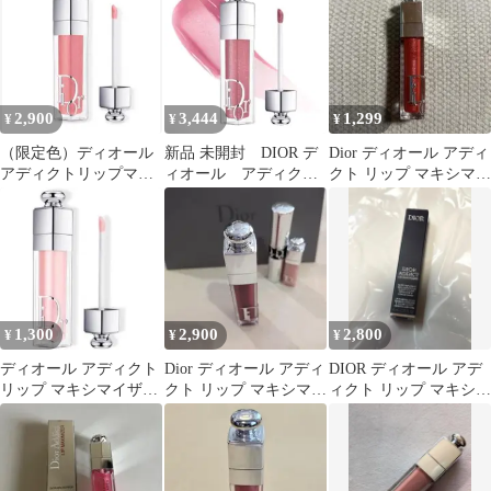
2,900
3,444
1,299
¥
¥
¥
（限定色）ディオール
新品 未開封 DIOR デ
Dior ディオール アディ
アディクトリップマキ
ィオール アディクト
クト リップ マキシマイ
シマイザー056 フロス
リップ マキシマイザ
ザー 023
テッド ピンク
ー 026
1,300
2,900
2,800
¥
¥
¥
ディオール アディクト
Dior ディオール アディ
DIOR ディオール アデ
リップ マキシマイザー
クト リップ マキシマイ
ィクト リップ マキシマ
/ 001
ザー 024☆おまけ付き
イザー
◎