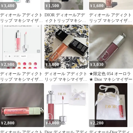
3,480
1,500
1,600
¥
¥
¥
ディオール アディクト
DIOR ディオールアデ
ディオール アディクト
リップ マキシマイザー
ィクトリップマキシマ
リップ マキシマイザー
094 アクアポップ
イザー 001 ピンク2ml
001 ピンク
2,980
3,000
3,030
¥
¥
¥
ディオール アディクト
ディオール アディクト
★限定色 054 オーロラ
リップ マキシマイザー
リップ マキシマイザー
★ Dior マキシマイザー
054 オーロラ 限定品
042
2,800
3,800
2,280
¥
¥
¥
ディオール アディクト
Dior ディオール アディ
ディオールDiorアディ