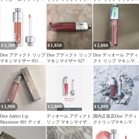
リップ マキシマイザー
054 オーロラ 限定
ザー060
029
3,200
1,850
2,000
¥
¥
¥
Dior アディクト リップ
Dior アディクト リップ
Dior ディオール アディ
マキシマイザー 051 ヌ
マキシマイザー 027
クト リップ マキシマイ
ード ブルーム
ザー 010
1,900
2,800
2,800
¥
¥
¥
Dior Addict Lip
ディオール アディクト
国内正規店Dior アディ
Maximizer 001 ディオー
リップ マキシマイザー
クトリップマキシマイ
ルアディクト
009
ザー491 ナチュラルロ
ーズウッド