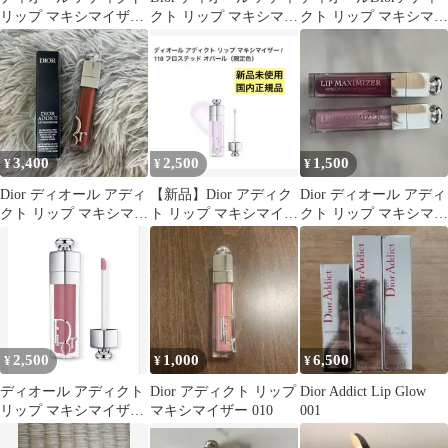
リップ マキシマイザー
クト リップ マキシマイ
クト リップ マキシマイ
010 ホロ ピンク
ザー 009 プレゼント
ザー 024 オレンジ系
3,400
2,500
1,500
¥
¥
¥
Dior ディオール アディ
【新品】Dior アディク
Dior ディオール アディ
クト リップ マキシマイ
ト リップ マキシマイザ
クト リップ マキシマイ
ザー 039
ー 110 限定色
ザー 2本セット
2,500
1,000
6,500
¥
¥
¥
ディオール アディクト
Dior アディクト リップ
Dior Addict Lip Glow
リップ マキシマイザー
マキシマイザー 010
001
/ 068 シマー プラム