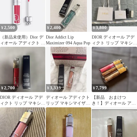
2,500
2,400
3,800
¥
¥
¥
（新品未使用）Dior デ
Dior Addict Lip
DIOR ディオール アデ
ィオール アディクト リ
Maximizer 094 Aqua Pop
ィクト リップ マキシマ
ップ マキシマイザー
イザー/001
029
2,700
3,333
7,799
¥
¥
¥
DIOR ディオール アデ
ディオール アディクト
【新品 おまけつ
ィクト リップ マキシマ
リップ マキシマイザー
き！】ディオール アデ
イザー 019
001 ピンク
ィクト リップ マキシマ
イザー 3本セット