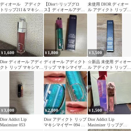
ディオール アディク
【Dior✨リップグロ
未使用 DIOR ディオー
トリップ211＆マキシマ
ス】ディオールアディ
ル アディクト リップ
イザーセラム000 ケア
クト リップ マキシマイ
マキシマイザー 062 ①
美容液
ザー003
1,600
1,800
3,500
¥
¥
¥
Dior ディオール アディ
ディオール アディクト
☆新品 未使用 ディオー
クト リップ マキシマイ
リップ マキシマイザー
ル アディクト リップ
ザー 009
094 アクア ポップ
マキシマイザー 026☆
3,000
2,000
1,500
¥
¥
¥
Dior Addict Lip
Dior アディクト リップ
Dior Addict Lip
Maximizer 053
マキシマイザー 094 ア
Maximizer リップグロ
クアポップ
ス