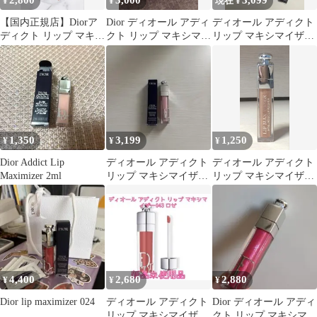
2,800
3,000
3,099
¥
¥
現在 ¥
【国内正規店】Diorア
Dior ディオール アディ
ディオール アディクト
ディクト リップ マキシ
クト リップ マキシマイ
リップ マキシマイザー
マイザー 028 ディオー
ザー
212チュチュ 新品未開
ル 8
封
1,350
3,199
1,250
¥
¥
¥
Dior Addict Lip
ディオール アディクト
ディオール アディクト
Maximizer 2ml
リップ マキシマイザー
リップ マキシマイザー
001 ピンク
105 コッパーゴールド
4,400
2,680
2,880
¥
¥
¥
Dior lip maximizer 024
ディオール アディクト
Dior ディオール アディ
リップ マキシマイザー
クト リップ マキシマイ