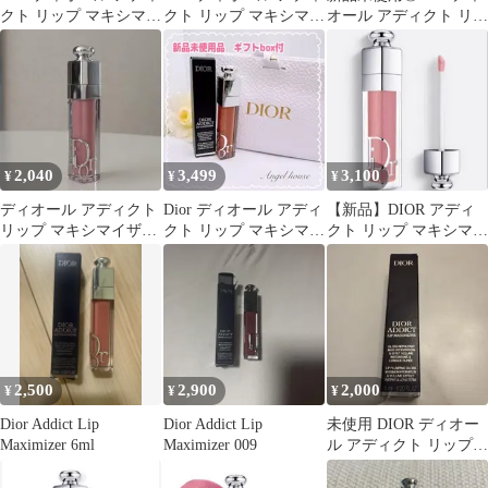
クト リップ マキシマイ
クト リップ マキシマイ
オール アディクト リッ
ザー 094
ザー 090
プ マキシマイザー 094
2,040
3,499
3,100
¥
¥
¥
ディオール アディクト
Dior ディオール アディ
【新品】DIOR アディ
リップ マキシマイザー
クト リップ マキシマイ
クト リップ マキシマイ
ケア リップ プランパー
ザー 038
ザー056
212
2,500
2,900
2,000
¥
¥
¥
Dior Addict Lip
Dior Addict Lip
未使用 DIOR ディオー
Maximizer 6ml
Maximizer 009
ル アディクト リップ
マキシマイザー 044