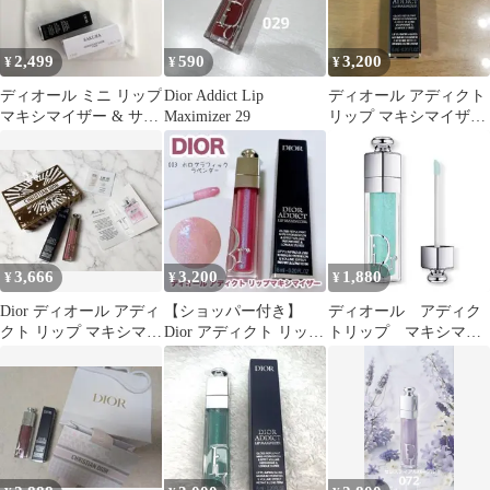
2,499
590
3,200
¥
¥
¥
ディオール ミニ リップ
Dior Addict Lip
ディオール アディクト
マキシマイザー & サク
Maximizer 29
リップ マキシマイザー
ラ オードゥパルファン
020
巾着付き
3,666
3,200
1,880
¥
¥
¥
Dior ディオール アディ
【ショッパー付き】
ディオール アディク
クト リップ マキシマイ
Dior アディクト リップ
トリップ マキシマイ
ザー 212 チュチュ
マキシマイザー 003
ザー 094 アクアポッ
プ 数量限定色