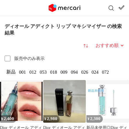
ディオール アディクト リップ マキシマイザー の検索
結果
並び替え
販売中のみ表示
新品
001
012
053
018
009
094
026
024
072
2,400
2,980
2,300
¥
¥
¥
Dior ディオール アディ
Dior ディオール アディ
新品未使用◎Dior ディ