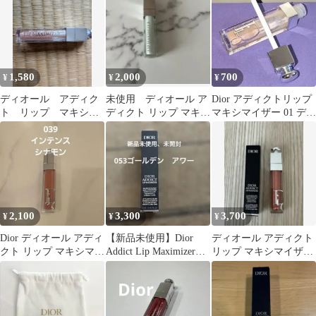
1,580
2,000
700
¥
¥
¥
ディオール アディク
未使用 ディオール ア
Dior アディクトリップ
ト リップ マキシマ
ディクト リップ マキシ
マキシマイザー 01 ディ
イザー 103 ピュアゴ
マイザー 011
オール グロス デパコス
ールド 限定品
2,100
3,300
3,700
¥
¥
¥
Dior ディオール アディ
【新品未使用】Dior
ディオール アディクト
クト リップ マキシマイ
Addict Lip Maximizer
リップ マキシマイザー
ザー 039
053
025ソーラー（限定色）