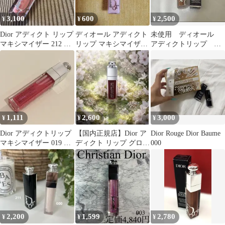
3,100
600
2,500
¥
¥
¥
Dior アディクト リップ
ディオール アディクト
未使用 ディオール
マキシマイザー 212 チ
リップ マキシマイザー
アディクトリップ マ
ュチュ
001 ピンク ミニサイズ
キシマイザー 044
1,111
2,600
3,000
¥
¥
¥
Dior アディクトリップ
【国内正規店】Dior ア
Dior Rouge Dior Baume
マキシマイザー 019 ト
ディクト リップ グロウ
000
ーキョーピンク グロス
オイル 020 マホガニー
2,200
1,599
2,780
¥
¥
¥