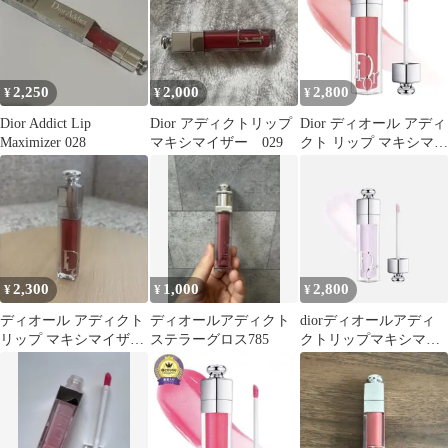
2,250
2,000
2,800
¥
¥
¥
Dior Addict Lip
Dior アディクトリップ
Dior ディオール アディ
Maximizer 028
マキシマイザー 029
クト リップ マキシマイ
ザー 012
2,300
1,000
2,800
¥
¥
¥
ディオール アディクト
ディオールアディクト
diorディオールアディ
リップ マキシマイザー
ステラーグロス785
クトリップマキシマイ
/ 本体 / 009
ザー110フロステッドオ
パール限定色