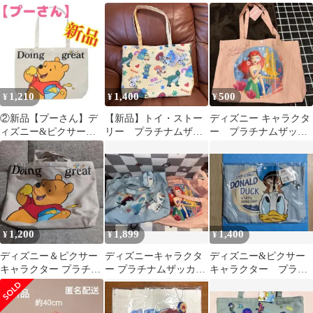
ナムザッカトートバッ
バッグ ベイマックス
ムザッカトートバッグ
グ トイストーリー
1,210
1,400
500
¥
¥
¥
②新品【プーさん】デ
【新品】トイ・ストー
ディズニー キャラクタ
ィズニー&ピクサーキ
リー プラチナムザッ
ー プラチナムザッカ
ャラクタープラチナム
カトートバッグ
トートバッグ新品 未
ザッカトートバッグ
使用
1,200
1,899
1,400
¥
¥
¥
ディズニー＆ピクサー
ディズニーキャラクタ
ディズニー&ピクサー
キャラクター プラチナ
ー プラチナムザッカト
キャラクター プラチ
ムざっかトートバック
ートバッグ 2種セット
ナムザッカートートバ
ッグ ドナルト