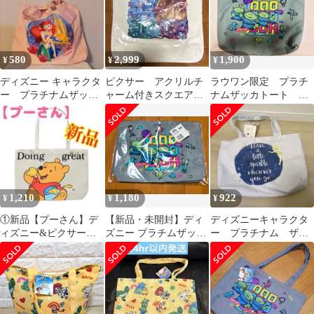
580
2,999
1,900
¥
¥
¥
ディズニー キャラクタ
ピクサー アクリルチ
ラウワン限定 プラチ
ー プラチナムザッカ
ャーム付きスクエアト
ナムザッカトート ト
トートバッグ新品 未
ート
イ・ストーリー
使用
1,210
1,180
922
¥
¥
¥
①新品【プーさん】デ
【新品・未開封】ディ
ディズニーキャラクタ
ィズニー&ピクサーキ
ズニー プラチムザッカ
ー プラチナム ザッ
ャラクタープラチナム
トートバッグ トイス
カトートバッグ
ザッカトートバッグ
トーリー