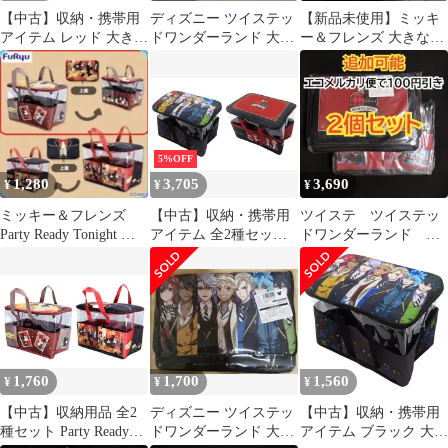
【中古】収納・携帯用
ディズニー ツイステッ
【新品未使用】ミッキ
アイテム レッド 大きな
ドワンダーランド 大き
ー＆フレンズ 大きなポ
ポッケ付きバスケット
なポッケ付きバスケッ
ッケ付きバスケット デ
「ディズニー ツイステ
ト
ィズニー
ッドワンダーランド ザ
アニメーション」
5%OFF
1,280
3,705
3,690
¥
¥
¥
ミッキー＆フレンズ
【中古】収納・携帯用
ツイステ ツイステッ
Party Ready Tonight バ
アイテム 全2種セット
ドワンダーランド
スケット
大きなポッケ付きバス
大きなポッケ付きバス
ケット 「ディズニー ツ
ケット 2個セット
イステッドワンダーラ
ンド ザ アニメーショ
ン」
1,760
1,700
1,560
¥
¥
¥
【中古】収納用品 全2
ディズニー ツイステッ
【中古】収納・携帯用
種セット Party Ready
ドワンダーランド 大き
アイテム ブラック 大き