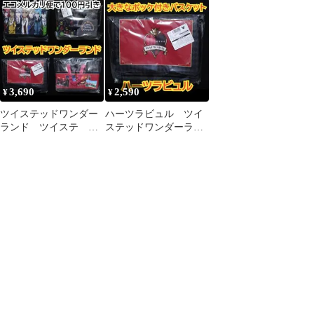
Tonight 大きなポッケ付
なポッケ付きバスケッ
なポッケ付きバスケッ
きバスケット 「ミッキ
ト 1個
ト 「ディズニー ツイス
ー＆フレンズ」
テッドワンダーランド
ザ アニメーション」
3,690
2,590
¥
¥
ツイステッドワンダー
ハーツラビュル ツイ
ランド ツイステ 大
ステッドワンダーラン
きなポッケ付きバスケ
ド ツイステ 大きな
ット ２種セット
ポッケ付きバスケット