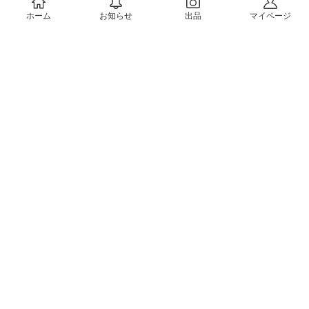
ホーム
お知らせ
出品
マイページ
会社概要（運営会社）
採用情報
プレスリリース
公式ブログ
プレスキット
メルカリUS
メルカリShops
m department（エムデパ）
ヘルプ
ヘルプセンター（ガイド・お問い合わせ）
メルカリShopsでショップを開設する
メルカリShops ショップ管理画面にログイン
メルカリShops出店者向けガイド
お問い合わせ一覧
フリーワードから商品をさがす
プライバシーと利用規約
メルカリ利用規約
メルカリShops利用規約
メルカリアンバサダー利用規約