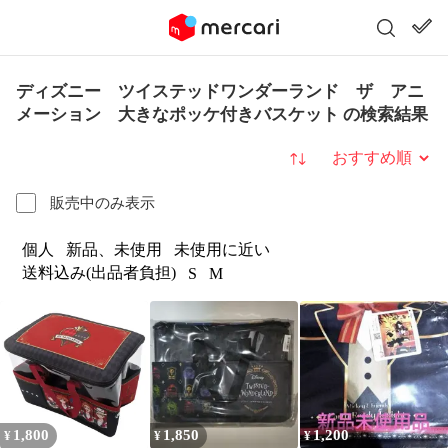
ディズニー ツイステッドワンダーランド ザ アニ
メーション 大きなポッケ付きバスケット の検索結果
並び替え
販売中のみ表示
個人
新品、未使用
未使用に近い
送料込み(出品者負担)
S
M
1,800
1,850
1,200
¥
¥
¥