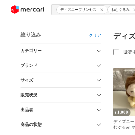
ンツにスキップ
ディズニープリンセス
ねむぐるみ
絞り込み
ディ
クリア
カテゴリー
販売
ブランド
サイズ
販売状況
出品者
1,000
¥
ディズニー
商品の状態
むぐるみ 
ル 美女と