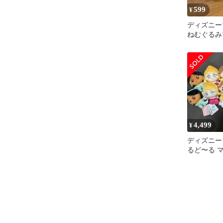
599
¥
ディズニ
ねむぐる
フランダー
4,499
¥
ディズニー
るど〜る 
いぐるみ1