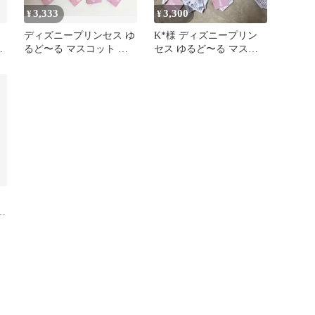
3,333
3,300
¥
¥
ディズニープリンセス ゆ
K*様 ディズニープリン
コ
るど〜る マスコット ぬ
セス ゆるど〜る マスコ
いぐるみvol.1 4種セット
ット ぬいぐるみ8種
ト