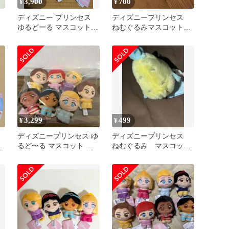
3,900
700
¥
¥
ディズニー プリンセス
ディズニープリンセス
ゆるどーる マスコット
ねむぐるみマスコット
ぬいぐるみ
パスカル3個
3,299
499
¥
¥
リ
ディズニープリンセス ゆ
ディズニープリンセス
パ
るど〜る マスコット ぬ
ねむぐるみ マスコッ
いぐるみ 7点セット
ト フランダー