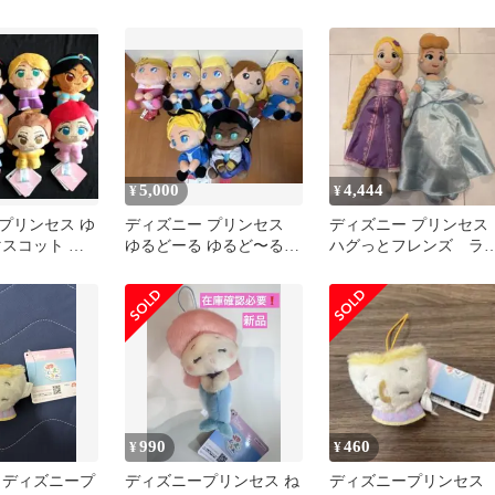
マスコット
ル
5,000
4,444
¥
¥
プリンセス ゆ
ディズニー プリンセス
ディズニー プリンセス
マスコット ぬ
ゆるどーる ゆるど〜る
ハグっとフレンズ ラ
全8種 まとめ
マスコット
ンツェル シンデレラ 
いぐるみ
990
460
¥
¥
 ディズニープ
ディズニープリンセス ね
ディズニープリンセ