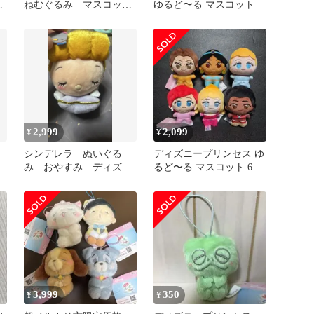
ねむぐるみ マスコッ
ゆるど〜る マスコット
ト フランダー
2,999
2,099
¥
¥
シンデレラ ぬいぐる
ディズニープリンセス ゆ
み おやすみ ディズニ
るど〜る マスコット 6点
ー マスコット
セット
3,999
350
¥
¥