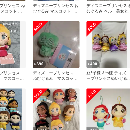
プリンセス ね
ディズニープリンセス ね
ディズニープリンセス 
マスコット 美
むぐるみ マスコット ア
むぐるみ ベル 美女と
チップ
リエル
獣
390
400
¥
¥
ープリンセス
ディズニープリンセス
豆*子様 A*o様 ディズ
 マスコット
ねむぐるみ マスコッ
ープリンセスぬいぐる
ト パスカル
4体セット