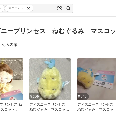
マスコット
ズニープリンセス ねむぐるみ マスコッ
中のみ表示
600
840
¥
¥
プリンセス ね
ディズニープリンセス
ディズニープリンセ
マスコット ベ
ねむぐるみ マスコッ
ねむぐるみ マスコッ
野獣
ト フランダー
ト フランダー