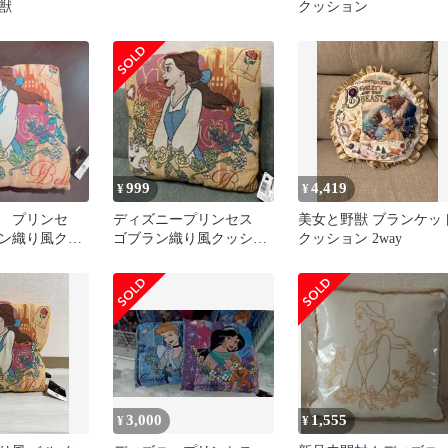
獣
クッション
999
4,419
¥
¥
 プリンセ
ディズニープリンセス
美女と野獣 ブランケッ
ン織り風クッ
ゴブラン織り風クッショ
クッション 2way
ル 美女と野
ン ベル 美女と野獣
3,000
1,555
¥
¥