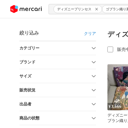
ンツにスキップ
ディズニープリンセス
ゴブラン織り
絞り込み
ディ
クリア
カテゴリー
販売
ブランド
サイズ
販売状況
出品者
3,666
¥
ディズニー
商品の状態
ブラン織り
ベル ジャス