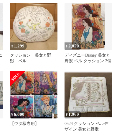
1,299
2,850
¥
¥
ニ
クッション 美女と野
ディズニーDisney 美女と
獣 ベル
野獣 ベル クッション 2個
6,000
1,960
¥
¥
【ウタ様専用】
0524 クッション ベルデ
ザイン 美女と野獣