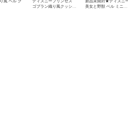
り風 ベル ク
ディズニープリンセス
新品未開封★ディズニ
ゴブラン織り風クッショ
美女と野獣 ベル ミニク
ン シンデレラ ジャス
ッション(タッセル付き)
ミン 2種