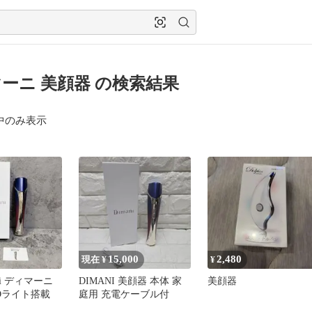
ーニ 美顔器 の検索結果
中のみ表示
15,000
2,480
現在 ¥
¥
ni ディマーニ
DIMANI 美顔器 本体 家
美顔器
Dライト搭載
庭用 充電ケーブル付