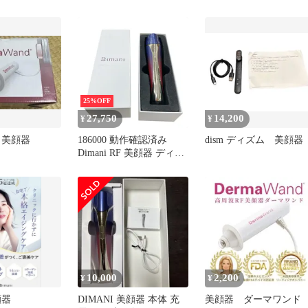
25%OFF
27,750
14,200
¥
¥
d 美顔器
186000 動作確認済み
dism ディズム 美顔器
Dimani RF 美顔器 ディマ
ーニ 箱入り 電源アダプ
ター 動作確認済み
10,000
2,200
¥
¥
顔器
DIMANI 美顔器 本体 充
美顔器 ダーマワン