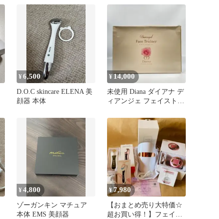
6,500
14,000
¥
¥
D.O.C skincare ELENA 美
未使用 Diana ダイアナ デ
顔器 本体
ィアンジェ フェイストレ
ーナー EMS美顔器
4,800
7,980
¥
¥
ゾーガンキン マチュア
【おまとめ売り大特価☆
本体 EMS 美顔器
超お買い得！】フェイス