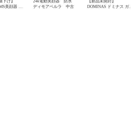
【値下げ】
24k電動美顔器 防水
【新品未開封】
EMS美顔器 多
ディモアペルラ 中古
DOMINAS ドミナス ガ
リフトアップ
バニック LEDブースタ
ー 美顔器