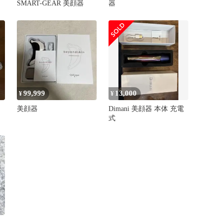
SMART-GEAR 美顔器
器
99,999
13,000
¥
¥
・
美顔器
Dimani 美顔器 本体 充電
式