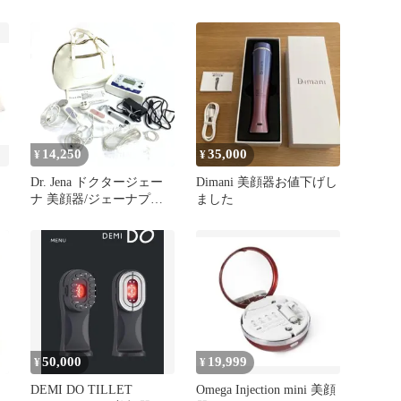
ケア美顔器・マスク＆キ
ャピテーション
14,250
35,000
¥
¥
Dr. Jena ドクタージェー
Dimani 美顔器お値下げし
ナ 美顔器/ジェーナプロ
ました
ホワイト ユニセックス /
240001189692
50,000
19,999
¥
¥
ド
DEMI DO TILLET
Omega Injection mini 美顔