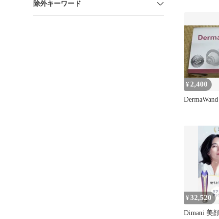
除外キーワード
器
2,400
¥
DermaWan
32,520
¥
Dimani 美