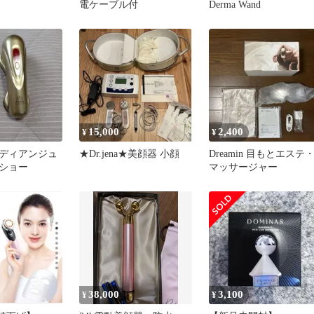
電ケーブル付
Derma Wand
15,000
2,400
¥
¥
ディアンジュ
★Dr.jena★美顔器 小顔
Dreamin 目もとエステ
ショー
マッサージャー
38,000
3,100
¥
¥