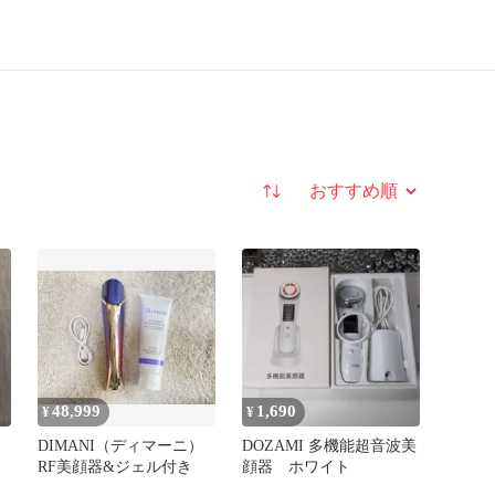
並び替え
48,999
1,690
¥
¥
DIMANI（ディマーニ）
DOZAMI 多機能超音波美
RF美顔器&ジェル付き
顔器 ホワイト