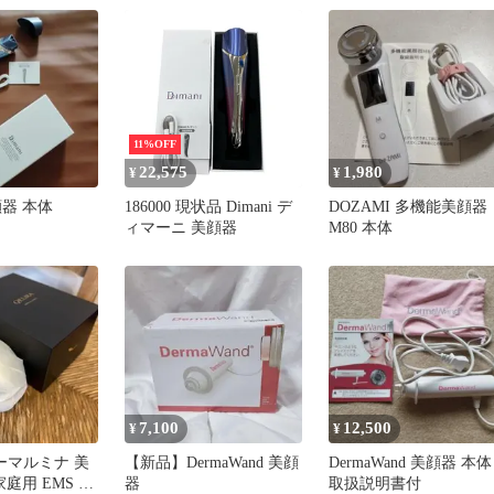
11%OFF
22,575
1,980
¥
¥
美顔器 本体
186000 現状品 Dimani デ
DOZAMI 多機能美顔器
ィマーニ 美顔器
M80 本体
7,100
12,500
¥
¥
ダーマルミナ 美
【新品】DermaWand 美顔
DermaWand 美顔器 本体
家庭用 EMS 機
器
取扱説明書付