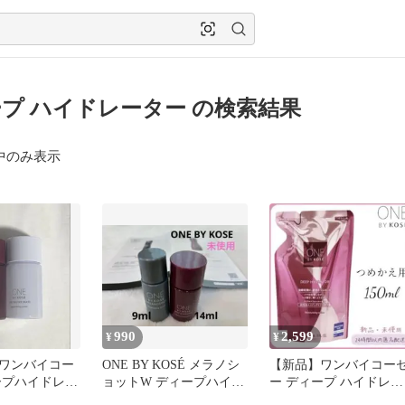
プ ハイドレーター の検索結果
中のみ表示
990
2,599
¥
¥
ワンバイコー
ONE BY KOSÉ メラノシ
【新品】ワンバイコー
ープハイドレー
ョットW ディープハイド
ー ディープ ハイドレー
ォーターメイト
レーター サンプル
ター つめかえ用 150ml