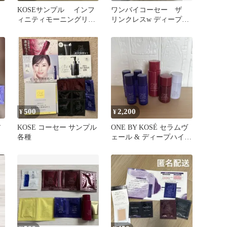
KOSEサンプル インフ
ワンバイコーセー ザ
ィニティモーニングリニ
リンクレスw ディープハ
ュー/ディープハイドレー
イドレーター サンプル
ター
500
2,200
¥
¥
ア
KOSE コーセー サンプル
ONE BY KOSÉ セラムヴ
各種
ェール & ディープハイド
レーター