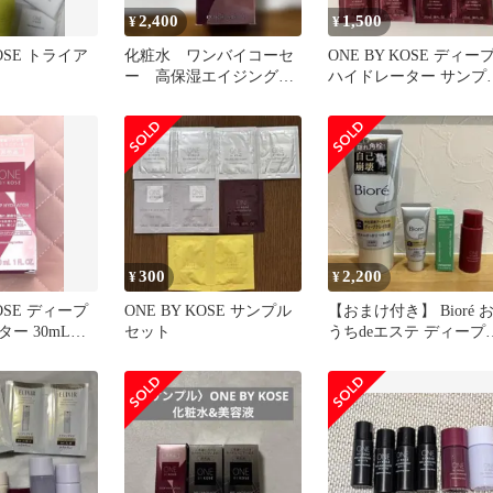
2,400
1,500
¥
¥
KOSE トライア
化粧水 ワンバイコーセ
ONE BY KOSE ディー
ー 高保湿エイジングケ
ハイドレーター サンプ
ア
56袋
300
2,200
¥
¥
KOSE ディープ
ONE BY KOSE サンプル
【おまけ付き】 Bioré 
ー 30mL新
セット
うちdeエステ ディープ
レイ洗顔