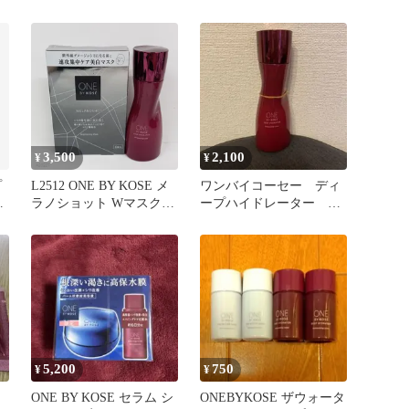
エイジングケア 薬用化粧
水
3,500
2,100
¥
¥
プ
L2512 ONE BY KOSE メ
ワンバイコーセー ディ
プ
ラノショット Wマスク
ープハイドレーター 化
21ml×4枚入り・ディープ
粧水 160ml
ハイドレーター 160ml 計
2点セット【赤字覚悟】
5,200
750
¥
¥
ONE BY KOSE セラム シ
ONEBYKOSE ザウォータ