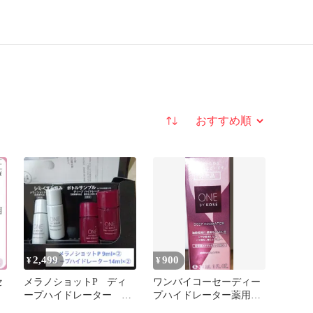
並び替え
2,499
900
¥
¥
セ
メラノショットP ディ
ワンバイコーセーディー
ープハイドレーター ミ
プハイドレーター薬用化
ニボトルセット
粧水 30ml