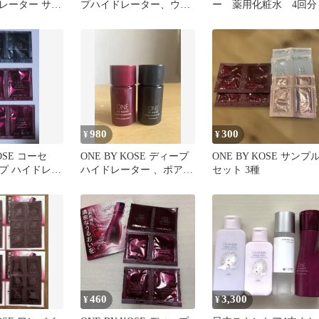
レーター サン
プハイドレーター、ウォ
ー 薬用化粧水 4回分
×2包
ーターメイト 14ml
980
300
¥
¥
KOSE コーセ
ONE BY KOSE ディープ
ONE BY KOSE サンプ
プ ハイドレー
ハイドレーター 、ポアク
セット 3種
リア オイル
460
3,300
¥
¥