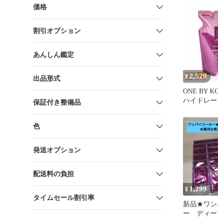
価格
割引オプション
あんしん鑑定
2,520
¥
出品形式
ONE BY KOSE 
ハイドレー
保証付き整備品
ローション
詰替え 150
色
セー 送料
発送オプション
配送料の負担
1,299
¥
タイムセール割引率
新品★ワン
ー ディー