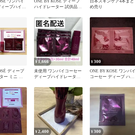
KOSE ワンバイ
ONE BY KOSE ディープ
日本スキンケア4本まと
ディープハイド
ハイドレーター 試供品 6
め売り
4包
包
1,666
300
¥
¥
KOSÉ ディープ
未使用 ワンバイコーセー
ONE BY KOSE ワンバ
ター ミニ サ
ディープハイドレーター
コーセー ディープ ハイ
ット
化粧水 サンプル
ドレーター 化粧水 2点
2,400
300
¥
¥