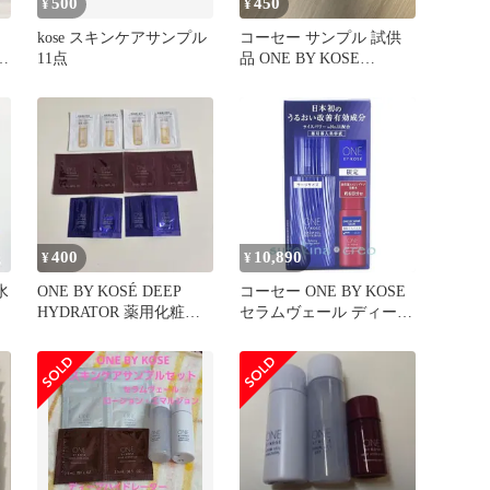
500
450
¥
¥
kose スキンケアサンプル
コーセー サンプル 試供
2
11点
品 ONE BY KOSE
INFINITY
400
10,890
¥
¥
水
ONE BY KOSÉ DEEP
コーセー ONE BY KOSE
HYDRATOR 薬用化粧
セラムヴェール ディープ
水 薬用導入美容液
リペア ラージサイズ 限
定キット 医薬部外品