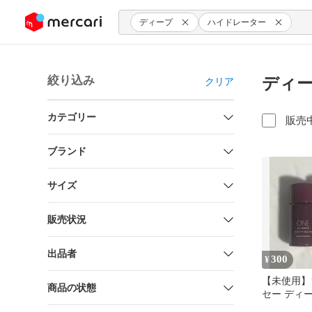
ンツにスキップ
ディープ
ハイドレーター
絞り込み
ディー
クリア
カテゴリー
販売
ブランド
サイズ
販売状況
出品者
300
¥
【未使用】
商品の状態
セー ディ
ター ザウ