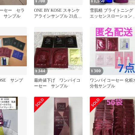
700
1,550
¥
¥
ーセー セラ
ONE BY KOSE スキンケ
雪肌精 ブライトニング
 サンプル
アラインサンプル 21点セ
エッセンスローション 
ット
点セット
344
300
¥
¥
KOSE サンプ
最終値下げ ワンバイコ
ワンバイコーセー 化粧
ーセー サンプル
分包サンプル