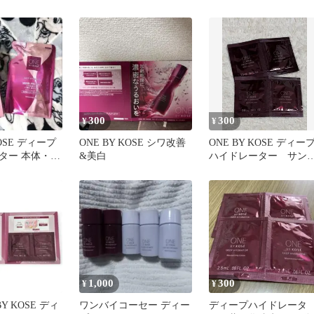
化粧水★ロー
ドレーター つめかえ ②
300
300
¥
¥
KOSE ディープ
ONE BY KOSE シワ改善
ONE BY KOSE ディー
ター 本体・詰
&美白
ハイドレーター サン
ル4回分
1,000
300
¥
¥
BY KOSE ディ
ワンバイコーセー ディー
ディープハイドレータ