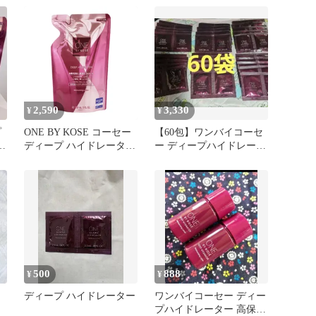
2,590
3,330
¥
¥
プ
ONE BY KOSE コーセー
【60包】ワンバイコーセ
え
ディープ ハイドレーター
ー ディープハイドレータ
つめかえ用 150mL 高保湿
ー 〈薬用化粧水〉医薬部
エイジングケア 化粧水
外品
[医薬部外品][ネコポス]
500
888
¥
¥
イ
ディープ ハイドレーター
ワンバイコーセー ディー
プハイドレーター 高保湿