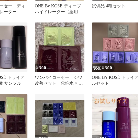
ーセー ディ
ONE By KOSE ディープ
試供品 4種セット
レーター サ
ハイドレーター〈薬用化
粧水〉
300
300
¥
現在 ¥
KOSÉ トライア
ワンバイコーセー シワ
ONE BY KOSÉ トライ
種 サンプル
改善セット 化粧水 × 2
ルセット
包 美容液 × 2包