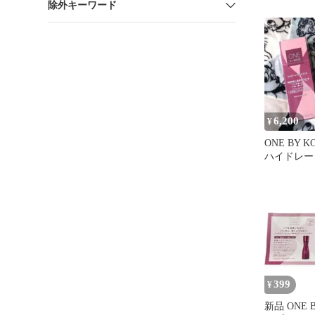
除外キーワード
ター★薬用
ション
6,200
¥
ONE BY 
ハイドレー
替セット
399
¥
新品 ONE 