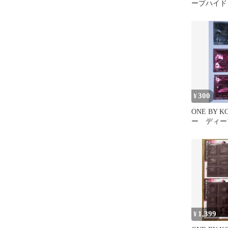
ープハイド
プル 2.5ml
300
¥
ONE BY 
ー ディー
ター
1,399
¥