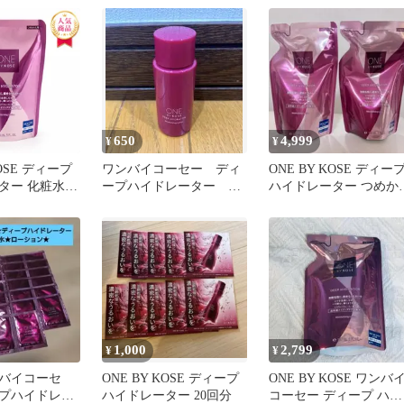
650
4,999
¥
¥
ディープ
ワンバイコーセー ディ
ONE BY KOSE ディー
ター 化粧水
ープハイドレーター 試
ハイドレーター つめか
 つめかえ用
供品
用 2個セット
ml KOSE コー
無料
1,000
2,799
¥
¥
バイコーセ
ONE BY KOSE ディープ
ONE BY KOSE ワンバ
プハイドレー
ハイドレーター 20回分
コーセー ディープ ハイ