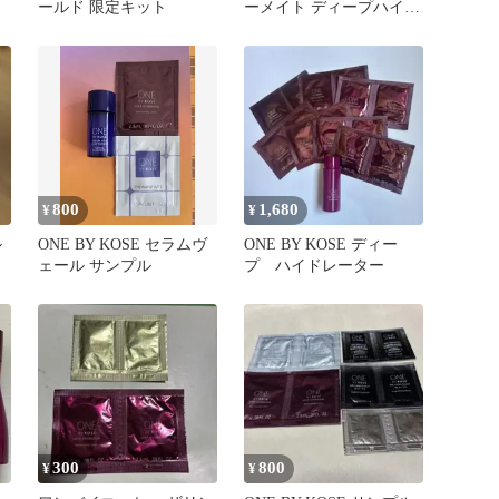
ールド 限定キット
ーメイト ディープハイド
レーター ミニサイズ
800
1,680
¥
¥
ル
ONE BY KOSE セラムヴ
ONE BY KOSE ディー
ェール サンプル
プ ハイドレーター
300
800
¥
¥