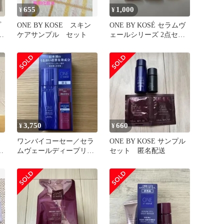
655
1,000
¥
¥
プ
ONE BY KOSE スキン
ONE BY KOSÉ セラムヴ
ル
ケアサンプル セット
ェールシリーズ 2点セッ
ト他
3,750
660
¥
¥
お
ワンバイコーセー／セラ
ONE BY KOSE サンプル
ク
ムヴェールディープリペ
セット 匿名配送
ア