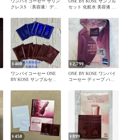
ワンバイコーセー ザリン
ONE BY KOSE サンプル
クレスS 〈美容液〉ディ
セット 化粧水 美容液 セ
ープハイドレーターサン
ット
プル
400
2,799
¥
¥
イ
ワンバイコーセー ONE
ONE BY KOSE ワンバイ
BY KOSE サンプルセッ
コーセー ディープ ハイ
ト セラムヴェール
ドレーター つめかえ
450
899
¥
¥