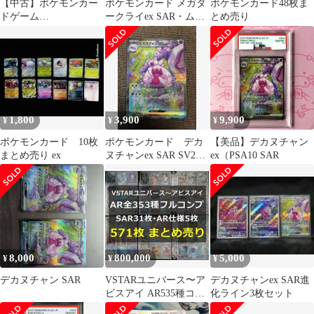
【中古】ポケモンカー
ポケモンカード メガダ
ポケモンカード48枚ま
ドゲーム
ークライex SAR・ムク
とめ売り
093/071[SAR]：(キラ)
SAR 他
デカヌチャンex
1,800
3,900
9,900
¥
¥
¥
ポケモンカード 10枚
ポケモンカード デカ
【美品】デカヌチャン
まとめ売り ex
ヌチャンex SAR SV2D
ex（PSA10 SAR
クレイバースト
8,000
800,000
5,000
¥
¥
¥
デカヌチャン SAR
VSTARユニバース〜ア
デカヌチャンex SAR進
ビスアイ AR535種コン
化ライン3枚セット
プ・SAR31枚・AR仕様