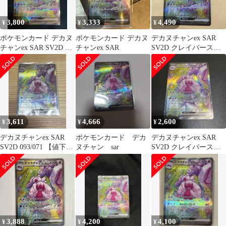
3,800
3,333
4,490
¥
¥
¥
ポケモンカード デカヌ
ポケモンカード デカヌ
デカヌチャンex SAR
チャンex SAR SV2D ク
チャンex SAR
SV2D クレイバースト
レイバースト 093
093/071
3,611
4,666
2,600
¥
¥
¥
デカヌチャンex SAR
ポケモンカード デカ
デカヌチャンex SAR
SV2D 093/071 【値下げ
ヌチャン sar
SV2D クレイバースト
可】
093/071
3,888
4,200
4,100
¥
¥
¥