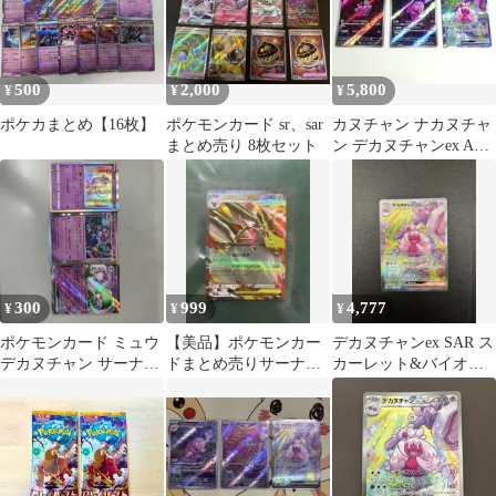
500
2,000
5,800
¥
¥
¥
ポケカまとめ【16枚】
ポケモンカード sr、sar
カヌチャン ナカヌチャ
まとめ売り 8枚セット
ン デカヌチャンex AR
SAR 進化ライン3枚セ
ット
300
999
4,777
¥
¥
¥
ポケモンカード ミュウ
【美品】ポケモンカー
デカヌチャンex SAR ス
デカヌチャン サーナイ
ドまとめ売りサーナイ
カーレット&バイオレ
トex 3枚セット
トex モルペコexメガド
ット 拡張パック クレイ
リュウズex
バース…