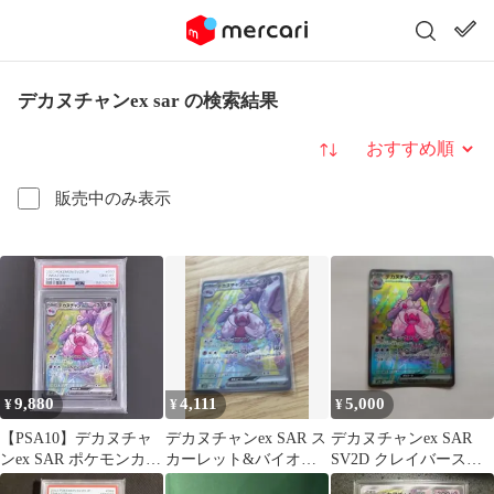
デカヌチャンex sar の検索結果
並び替え
販売中のみ表示
9,880
4,111
5,000
¥
¥
¥
【PSA10】デカヌチャ
デカヌチャンex SAR ス
デカヌチャンex SAR
ンex SAR ポケモンカー
カーレット&バイオレ
SV2D クレイバースト
ド
ット 拡張パック クレイ
093/071