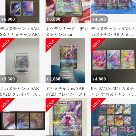
6,000
3,800
4,500
¥
¥
¥
デカヌチャンex SAR
ポケモンカード デカ
デカヌチャンex SAR ナ
SR/ナカヌチャンAR/カ
ヌチャンex sar
カヌチャン AR カヌチ
ヌチャンAR
ャン AR
3,500
2,888
4,800
¥
¥
¥
デカヌチャンex SAR
デカヌチャンex SAR
076,077,093/071 カヌチ
SV2D クレイバースト
SV2D クレイバースト
ャン ナカヌチャン デカ
093/071
ヌチャンex AR,SAR
SV2D クレイバースト
進化ラインセット