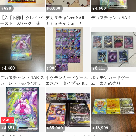
690
6,000
4,600
¥
¥
¥
【入手困難】クレイバ
デカヌチャンex SAR
デカヌチャンex SAR
ースト 2パック 未開
ナカヌチャンar カヌ
封パック 未サーチ
チャンar
バイオレットex & スカ
ーレットex ナンジャ
モ イーユイ デカヌ
チャンex ディンルーex
SAR スーパーエネルギ
ー回収 基本草エネルギ
4,400
900
8,111
¥
¥
¥
ー UR 収録 ポケカ
151
デカヌチャンex SAR ス
ポケモンカードゲーム
ポケモンカードゲー
カーレット&バイオレ
エスパータイプ ex RR
ム まとめ売り
ット 拡張パック クレイ
まとめ売り サーナイト
バース…
他
5%OFF
4,351
55,000
13,999
¥
¥
¥