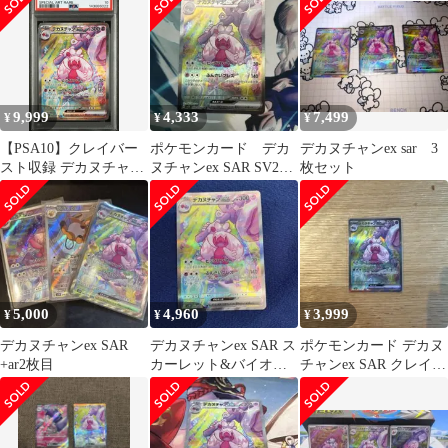
5枚
9,999
4,333
7,499
¥
¥
¥
【PSA10】クレイバー
ポケモンカード デカ
デカヌチャンex sar 3
スト収録 デカヌチャン
ヌチャンex SAR SV2D
枚セット
ex SV2D SAR
クレイバース引退品
093/071#6022
5,000
4,960
3,999
¥
¥
¥
デカヌチャンex SAR
デカヌチャンex SAR ス
ポケモンカード デカヌ
+ar2枚目
カーレット&バイオレ
チャンex SAR クレイバ
ット クレイバース
ースト 093/071
093/071