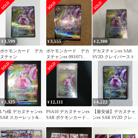
ット 拡張パック クレイ
093/071
バース…
3,599
3,555
2,300
¥
¥
¥
ポケモンカード デカ
ポケモンカード デカ
デカヌチャンex SAR
ヌチャン
ヌチャンex 093/071
SV2D クレイバースト
SAR
3,325
12,111
4,222
¥
¥
¥
L*y様 デカヌチャンex
PSA10 デカヌチャンex
【最安値】デカヌチャ
SAR スカーレット&バ
SAR ポケモンカード
ンex SAR SV2D クレイ
イオレット 拡張パック
psa10
バースト 093/071
クレ