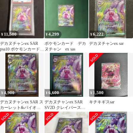
バース…
11,500
4,299
6,222
¥
¥
¥
デカヌチャンex SAR
ポケモンカード デカ
デカヌチャンex sar
psa10 ポケモンカードク
ヌチャン ex sas
レイバースト
4,900
6,600
1,500
¥
¥
¥
デカヌチャンex SAR ス
デカヌチャンex SAR
キチキギスsar
カーレット&バイオレ
SV2D クレイバースト
ット 拡張パック クレイ
093/071
バース…