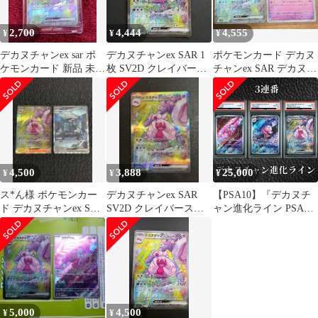
2,700
4,444
4,555
¥
¥
¥
デカヌチャンex sar ポ
デカヌチャンex SAR 1
ポケモンカード デカヌ
ケモンカード 新品 未使
枚 SV2D クレイバース
チャンex SAR デカヌチ
用 美品
ト 093/071
ャンsセット
4,500
3,888
25,000
¥
¥
¥
ス*ん様 ポケモンカー
デカヌチャンex SAR
【PSA10】『デカヌチ
ド デカヌチャンex SAR
SV2D クレイバースト
ャン進化ライン PSA10
グソクムシャex SAR 2
093/071
3連番』
5,000
4,500
¥
¥