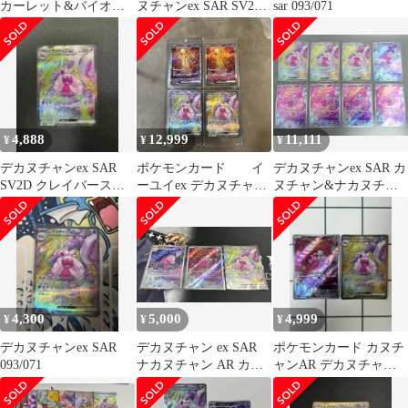
カーレット&バイオレ
ヌチャンex SAR SV2D
sar 093/071
ット 拡張パック クレイ
クレイバースト
バース…
4,888
12,999
11,111
¥
¥
¥
デカヌチャンex SAR
ポケモンカード イ
デカヌチャンex SAR カ
SV2D クレイバースト
ーユイex デカヌチャン
ヌチャン&ナカヌチャ
093/071
ex SAR
ンARセット
4,300
5,000
4,999
¥
¥
¥
デカヌチャンex SAR
デカヌチャン ex SAR
ポケモンカード カヌチ
093/071
ナカヌチャン AR カヌ
ャンAR デカヌチャンex
チャン AR 3点セット
SAR2枚セット