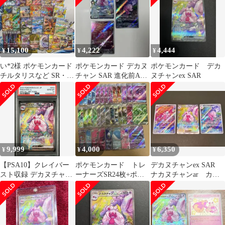
15,100
4,222
4,444
¥
¥
¥
い*2様 ポケモンカード
ポケモンカード デカヌ
ポケモンカード デカ
チルタリスなど SR・
チャン SAR 進化前AR
ヌチャンex SAR
SAR 33枚 まとめ set
オマケ付き
9,999
4,000
6,350
¥
¥
¥
【PSA10】クレイバー
ポケモンカード トレ
デカヌチャンex SAR
スト収録 デカヌチャン
ーナーズSR24枚+ポケ
ナカヌチャンar カヌ
ex SV2D SAR
モンSR10枚セット
チャンar
093/071#6023