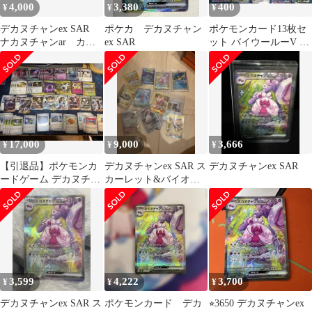
4,000
3,380
400
¥
¥
¥
デカヌチャンex SAR
ポケカ デカヌチャン
ポケモンカード13枚セ
ナカヌチャンar カヌ
ex SAR
ット バイウールーV ミ
チャンar
ュウツーV など
17,000
9,000
3,666
¥
¥
¥
【引退品】ポケモンカ
デカヌチャンex SAR ス
デカヌチャンex SAR
ードゲーム デカヌチャ
カーレット&バイオレ
ンexデッキ +他大量
ット 拡張パック クレイ
バース…
3,599
4,222
3,700
¥
¥
¥
デカヌチャンex SAR ス
ポケモンカード デカ
⭐︎3650 デカヌチャンex