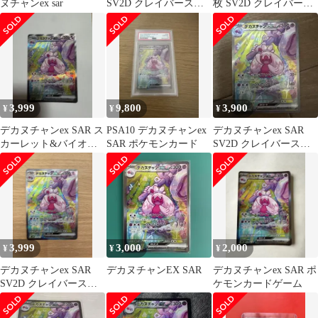
ヌチャンex sar
SV2D クレイバースト
枚 SV2D クレイバース
093/071
ト 093/071
3,999
9,800
3,900
¥
¥
¥
デカヌチャンex SAR ス
PSA10 デカヌチャンex
デカヌチャンex SAR
カーレット&バイオレ
SAR ポケモンカード
SV2D クレイバースト
ット 拡張パック クレイ
093/071
バース…
3,999
3,000
2,000
¥
¥
¥
デカヌチャンex SAR
デカヌチャンEX SAR
デカヌチャンex SAR ポ
SV2D クレイバースト
ケモンカードゲーム
093/071