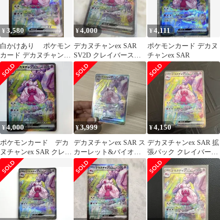
3,580
4,000
4,111
¥
¥
¥
白かけあり ポケモン
デカヌチャンex SAR
ポケモンカード デカヌ
カード デカヌチャンex
SV2D クレイバースト
チャンex SAR
SAR
093/071
4,000
3,999
4,150
¥
¥
¥
ポケモンカード デカ
デカヌチャンex SAR ス
デカヌチャンex SAR 拡
ヌチャンex SAR クレイ
カーレット&バイオレ
張パック クレイバース
バースト sv2D
ット 拡張パック クレイ
ト
バース…