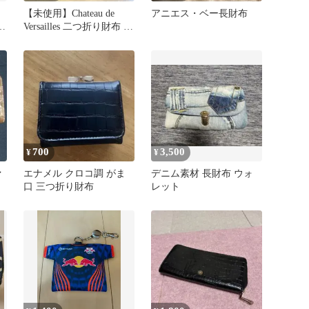
【未使用】Chateau de
アニエス・ベー長財布
イ
Versailles 二つ折り財布 ブ
ラック
700
3,500
¥
¥
ァ
エナメル クロコ調 がま
デニム素材 長財布 ウォ
口 三つ折り財布
レット