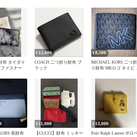
12,000
8,500
¥
¥
長財布 タイダイ
COACH 二つ折り財布 ブ
MICHAEL KORS 二つ折
ドファスナー
ラック
り財布 MKロゴ ネイビ
値下げしました
0
11,000
13,000
¥
¥
 KORS 長財布
【GUCCI】財布 ミッキー
Polo Ralph Lauren ポロ