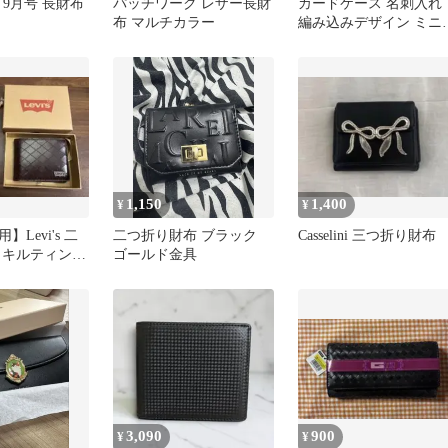
er 9月号 長財布
パッチワーク レザー長財
カードケース 名刺入れ
布 マルチカラー
編み込みデザイン ミニ
布 シンプル ブラック 
1,150
1,400
¥
¥
Levi's 二
二つ折り財布 ブラック
Casselini 三つ折り財布
 キルティング
ゴールド金具
ウン
3,090
900
¥
¥