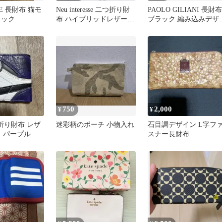
JOE 長財布 猫モ
Neu interesse 二つ折り財
PAOLO GILIANI 長財布
ラック
布 ハイブリッドレザー
ブラック 編み込みデザ
黒
ン
750
2,000
¥
¥
つ折り財布 レザ
迷彩柄のポーチ 小物入れ
石目調デザイン L字フ
ク パープル
スナー長財布