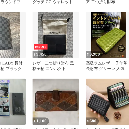
 ラウンドファ
グッチ GG ウォレット ミ
ア 二つ折り財布
ニウォレット
10%OFF
9,450
3,980
¥
¥
 LADY 長財
レザー二つ折り財布 黒
高級ラムレザー 子羊革
ク柄 ブラック
格子柄 コンパクト
長財布 グリーン 人気の
編み込み 大容量
1,100
680
¥
¥