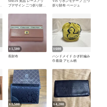
SHEIN 美品 レースアッ
VIS リボンモチーフ 三つ
財
プデザイン 二つ折り財布
折り財布 ベージュ
黒
ブラック 財布 レザー
1,500
600
¥
¥
長財布
ハンドメイド かぎ針編み
巾着袋 アヒル柄
1,500
4,200
¥
¥