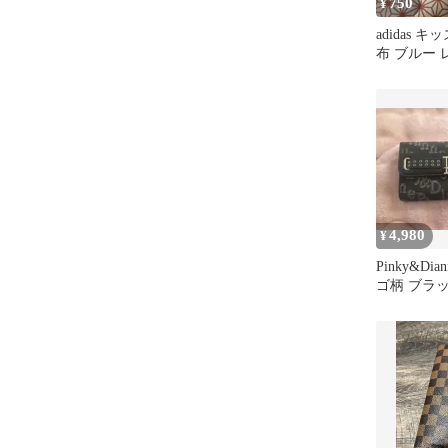
750
¥
adidas 
布 ブルー 
4,980
¥
Pinky&Di
ゴ柄 ブラ