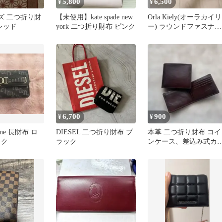
5,800
6,500
¥
¥
キッズ 二つ折り財
【未使用】kate spade new
Orla Kiely(オーラカイリ
レッド
york 二つ折り財布 ピンク
ー) ラウンドファスナー
長財布
6,700
900
¥
¥
anne 長財布 ロ
DIESEL 二つ折り財布 ブ
本革 二つ折り財布 コイ
ック
ラック
ンケース、差込み式カ
ドケース付【未使用品
すが小傷有】