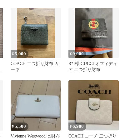
5,000
9,000
¥
¥
COACH 二つ折り財布 カ
R*I様 GUCCI オフィディ
ー
ーキ
ア 二つ折り財布
5,500
6,980
¥
¥
ベ
Vivienne Westwood 長財布
COACH コーチ 二つ折り