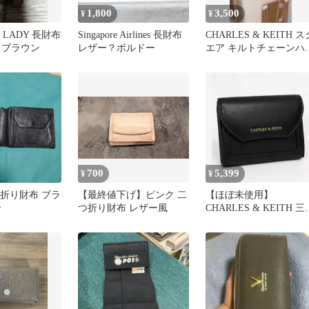
1,800
3,500
¥
¥
 LADY 長財布
Singapore Airlines 長財布
CHARLES & KEITH ス
 ブラウン
レザー？ボルドー
エア キルトチェーンハ
ドルウォレット
700
5,399
¥
¥
 二つ折り財布 ブラ
【最終値下げ】ピンク 二
【ほぼ未使用】
ー
つ折り財布 レザー風
CHARLES & KEITH 三
折り財布 ブラック