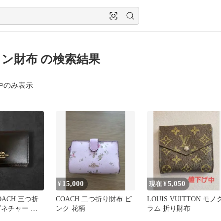
ン財布 の検索結果
中のみ表示
15,000
5,050
¥
現在 ¥
ACH 三つ折
COACH 二つ折り財布 ピ
LOUIS VUITTON モノ
グネチャー ブ
ンク 花柄
ラム 折り財布