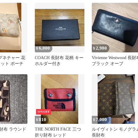
6,000
2,980
¥
¥
シグネチャー 花
COACH 長財布 花柄 キー
Vivienne Westwood 長
レット ポーチ
ホルダー付き
ブラック オーブ
10%OFF
810
7,000
¥
¥
 長財布 ラウンド
THE NORTH FACE 三つ
ルイヴィトン モノグラ
折り財布 レッド
長財布