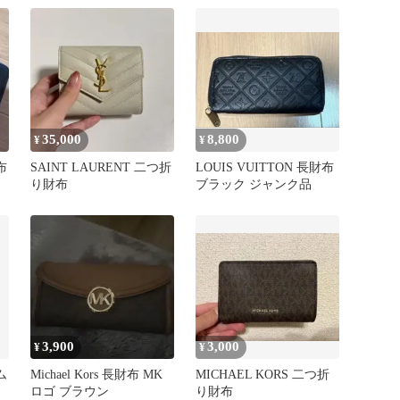
35,000
8,800
¥
¥
財布
SAINT LAURENT 二つ折
LOUIS VUITTON 長財布
り財布
ブラック ジャンク品
3,900
3,000
¥
¥
ム
Michael Kors 長財布 MK
MICHAEL KORS 二つ折
ロゴ ブラウン
り財布