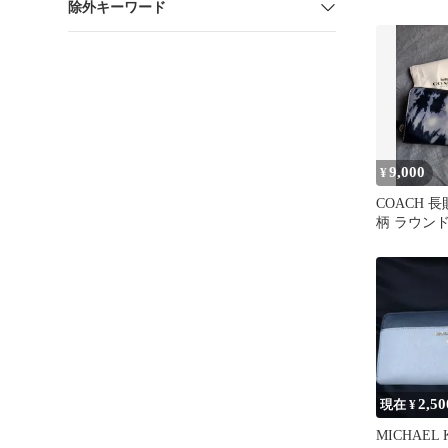
除外キーワード
9,000
¥
COACH 
柄 ラウン
2,50
現在 ¥
MICHAEL