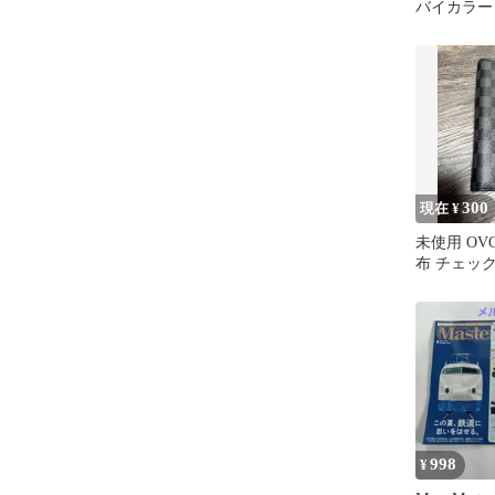
バイカラー
スナー
300
現在 ¥
未使用 OVO
布 チェッ
998
¥