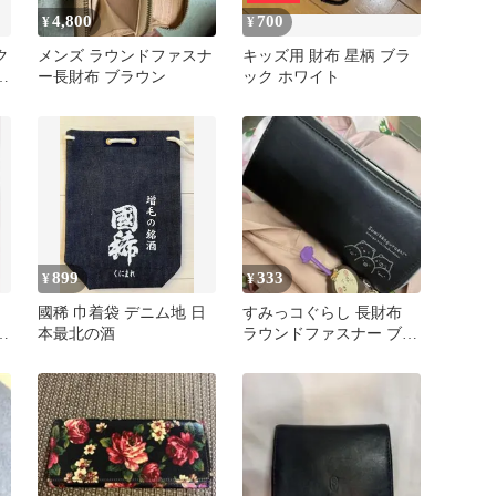
4,800
700
¥
¥
ク
メンズ ラウンドファスナ
キッズ用 財布 星柄 ブラ
ン
ー長財布 ブラウン
ック ホワイト
899
333
¥
¥
國稀 巾着袋 デニム地 日
すみっコぐらし 長財布
つ
本最北の酒
ラウンドファスナー ブラ
ック