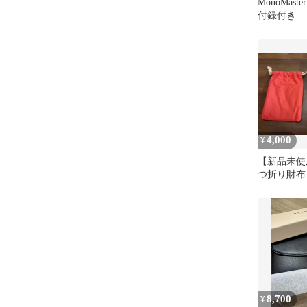
MonoMast
付録付き
4,000
¥
【新品未使用】
つ折り財布
ダークブラ
8,700
¥