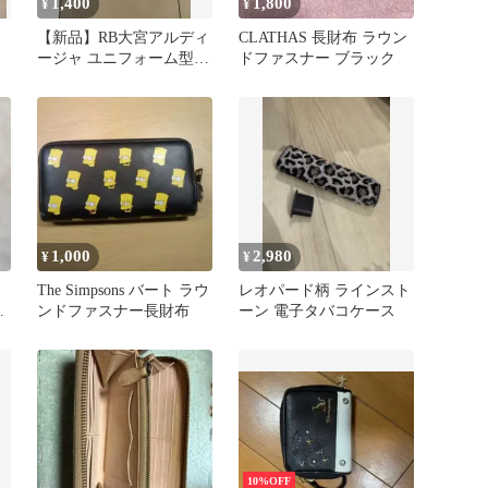
1,400
1,800
¥
¥
【新品】RB大宮アルディ
CLATHAS 長財布 ラウン
ージャ ユニフォーム型パ
ドファスナー ブラック
スケース
1,000
2,980
¥
¥
The Simpsons バート ラウ
レオパード柄 ラインスト
ー
ンドファスナー長財布
ーン 電子タバコケース
で
10%OFF