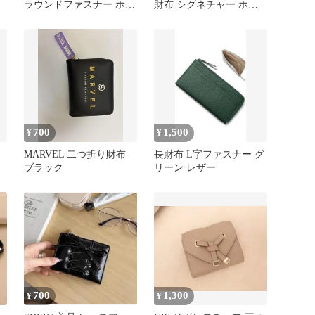
ラウンドファスナー ホワ
財布 シグネチャー ホワ
イト
イト レディース
700
1,500
¥
¥
MARVEL 二つ折り財布
長財布 L字ファスナー グ
ブラック
リーン レザー
700
1,300
¥
¥