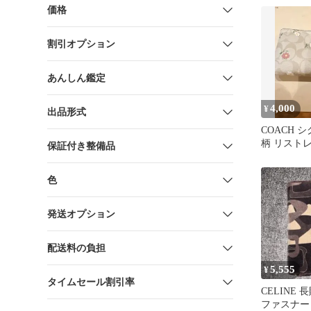
価格
割引オプション
あんしん鑑定
4,000
¥
出品形式
COACH 
柄 リスト
保証付き整備品
色
発送オプション
配送料の負担
5,555
¥
タイムセール割引率
CELINE
ファスナー