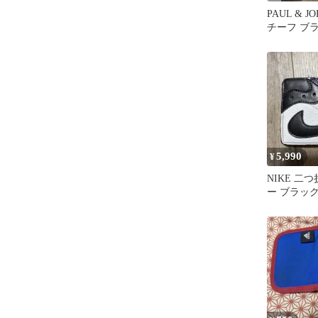
PAUL & 
チーフ ブ
5,990
¥
NIKE 二
ー ブラッ