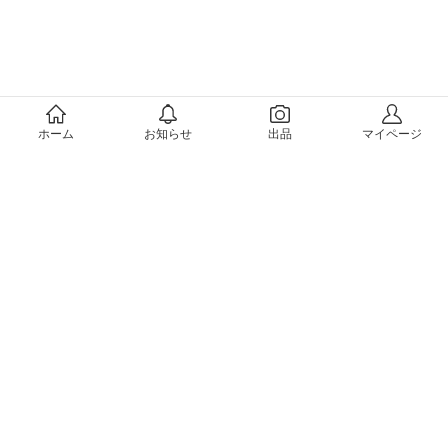
メルカリについて
ホーム
お知らせ
出品
マイページ
会社概要（運営会社）
採用情報
プレスリリース
公式ブログ
プレスキット
メルカリUS
メルカリShops
m department（エムデパ）
ヘルプ
ヘルプセンター（ガイド・お問い合わせ）
メルカリShopsでショップを開設する
メルカリShops ショップ管理画面にログイン
メルカリShops出店者向けガイド
お問い合わせ一覧