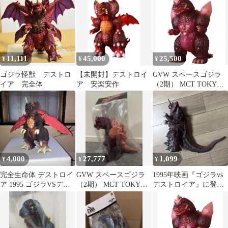
ver) 未開封
11,111
45,000
25,500
¥
¥
¥
ゴジラ怪獣 デストロ
【未開封】デストロイ
GVW スペースゴジラ
イア 完全体
ア 安楽安作
（2期） MCT TOKYO
メディコム・トイ 安楽
安作
4,000
27,777
1,099
¥
¥
¥
完全生命体 デストロイ
GVW スペースゴジラ
1995年映画『ゴジラvs
ア 1995 ゴジラVSデス
（2期） MCT TOKYO
デストロイア』に登場
トロイア
メディコム・トイ 安楽
する怪獣「デストロイ
安作
ア（完全体）」