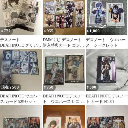
入
777
955
1,000
¥
¥
¥
デスノート
DMMくじ デスノート
デスノート ウエハー
DEATHNOTE クリアカ
購入特典カード コンプ
ス シークレット
ード L 夜神月
セット
500
750
300
現在 ¥
¥
¥
DEATHNOTE ウエハー
DEATH NOTE デスノー
DEATH NOTE デスノー
ス カード 9枚セット
ト ウエハース L ニア
ト カード N1-01
2枚セット