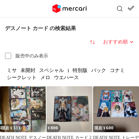
デスノート カード の検索結果
並び替え
販売中のみ表示
ミサ
未開封
スペシャル
特別版
パック
コナミ
l
シークレット
メロ
ウエハース
333
800
600
現在 ¥
¥
現在 ¥
DEATH NOTE デスノー
DEATH NOTE カード 2
DEATH NOTE トレーデ