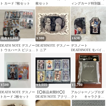
ト カード 7枚セット
枚セット
ィングカード特別版
6枚セット
1,600
300
630
現在 ¥
¥
¥
DEATH NOTE デスノー
DEATHNOTE デスノー
デスノート
ト ウエハース ビジュア
ト ニア
DEATHNOTE モバイル
ルカード
ステッカーコレクショ
ン L シークレット
500
1,555
1,700
¥
¥
¥
DEATH NOTE デスノー
【⭕️新品未開封⭕️】
アルジャーノンプロダ
トカード 2枚セット
DEATH NOTE アクリル
クト キャラクター
スタンド まとめ売り
カードスリーブ デス
ノート キラ ６５枚