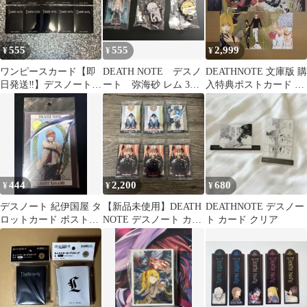
555
555
2,999
¥
¥
¥
ワンピースカード【即
DEATH NOTE デスノ
DEATHNOTE 文庫版 購
日発送‼️】デスノート
ート 弥海砂 レム 3点
入特典ポストカード 7
ドン専用スリーブ10枚
セット売り
枚セット デスノート
セット❗️
444
2,200
680
¥
¥
¥
デスノート 紀伊国屋 タ
【新品未使用】DEATH
DEATHNOTE デスノー
ロットカード ポストカ
NOTE デスノート カー
ト カード クリア
ードセット 夜神月
ド 18枚セット まとめ売
り