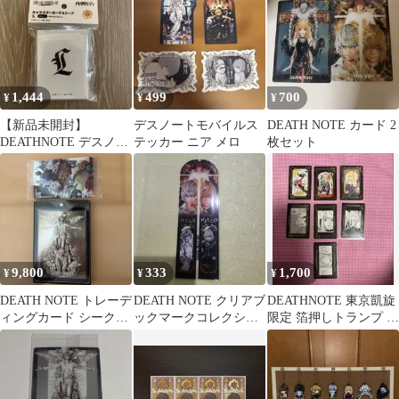
サ
神月
1,444
499
700
¥
¥
¥
【新品未開封】
デスノートモバイルス
DEATH NOTE カード 2
DEATHNOTE デスノー
テッカー ニア メロ
枚セット
ト キャラクタースリー
ブ L
9,800
333
1,700
¥
¥
¥
DEATH NOTE トレーデ
DEATH NOTE クリアブ
DEATHNOTE 東京凱旋
ィングカード シークレ
ックマークコレクショ
限定 箔押しトランプ 弥
ットレア おまけ死神
ン
海砂 ミサミサ コンプリ
たち
ート