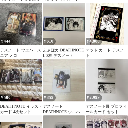
ト
444
610
4,888
¥
¥
¥
デスノート ウエハース
ふぁぼカ DEATHNOTE
マット カード デスノー
ニア メロ
L 2枚 デスノート
ト
500
855
2,999
¥
¥
¥
DEATH NOTE イラスト
デスノート
デスノート展 プロフィ
カード 4枚セット
DEATHNOTE ウエハー
ールカード セット
ス カード シークレット