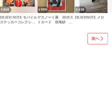
860
999
430
¥
¥
¥
DEATH NOTE モバイル
デスノート展 3Dポス
DEATHNOTE メロ
ステッカーコレクショ
トカード 弥海砂 レ
ン 2枚セット
ム
次へ