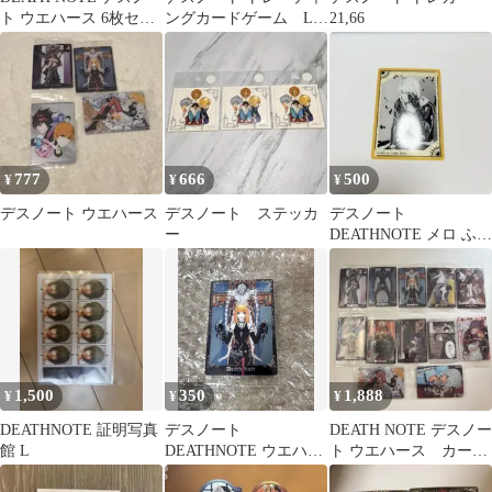
ト ウエハース 6枚セッ
ングカードゲーム L 5
21,66
ト
枚セット
777
666
500
¥
¥
¥
デスノート ウエハース
デスノート ステッカ
デスノート
ー
DEATHNOTE メロ ふぁ
ぼカ
1,500
350
1,888
¥
¥
¥
DEATHNOTE 証明写真
デスノート
DEATH NOTE デスノー
館 L
DEATHNOTE ウエハー
ト ウエハース カー
ス カード ミサ ミサミ
ド シークレット 夜