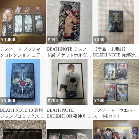
1,000
444
350
¥
¥
¥
デスノート ブックマー
DEATHNOTE デスノー
【新品・未開封】
クコレクション ニアメ
ト展 チケットホルダー
DEATH NOTE 弥海砂
ロ
コレクション 夜神月
ウエハースカード
1,000
700
700
¥
¥
¥
DEATH NOTE 13 真相
DEATH NOTE
デスノート ウエハー
ジャンプコミックス
EXHIBITION 夜神月 色
ス 4枚セット
特典付き
紙