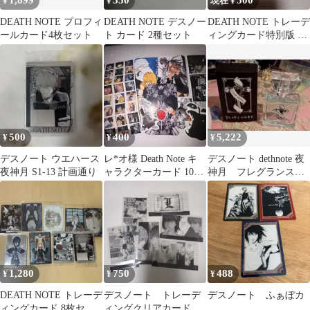
1,899
350
500
¥
¥
現在 ¥
DEATH NOTE プロフィ
DEATH NOTE デスノー
DEATH NOTE トレーデ
ールカード4枚セット
ト カード 2種セット
ィングカード特別版 5
枚セット
500
400
5,222
¥
¥
¥
デスノート ウエハース
レ*オ様 Death Note キ
デスノート dethnote 夜
夜神月 S1-13 計画通り
ャラクターカード 10枚
神月 フレグランス
セット、レアシー
香水
ル！！
1,280
750
488
¥
¥
¥
DEATH NOTE トレーデ
デスノート トレーデ
デスノート ふぁぼカ
ィングカード 8枚セッ
ィングクリアカード