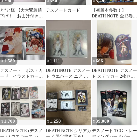
700
360
3,499
¥
¥
¥
と*と様 【大大緊急値
デスノートカード
【初版本多数！】
下げ！！おまけ付き
DEATH NOTE 全13巻セ
♡】デスノート ステッ
ット デスノート
カー シール5枚セ
1,580
1,111
666
¥
¥
¥
デスノート ポストカ
DEATHNOTE デスノー
DEATH NOTE デスノー
ード イラストカー
ト ウエハース ニア メ
ト ステッカー 2枚セッ
ド 夜神月 L 2枚セッ
ロ SR
ト
ト
1,700
1,250
39,000
¥
¥
¥
DEATH NOTE (デスノ
DEATH NOTE クリアカ
デスノート TCG トレー
ート) ウエハース カー
ード 限定書き下ろし マ
ディングカードゲーム