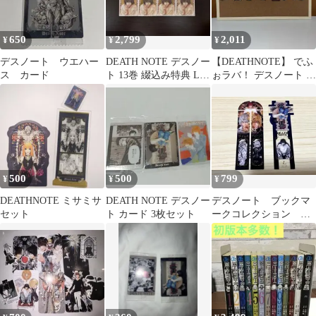
650
2,799
2,011
¥
¥
¥
デスノート ウエハー
DEATH NOTE デスノー
【DEATHNOTE】 でふ
ス カード
ト 13巻 綴込み特典 Lカ
ぉラバ！ デスノート キ
ードのみ 4枚セット
ーホルダー コンプリー
ト
500
500
799
¥
¥
¥
DEATHNOTE ミサミサ
DEATH NOTE デスノー
デスノート ブックマ
セット
ト カード 3枚セット
ークコレクション シ
ークレット2種