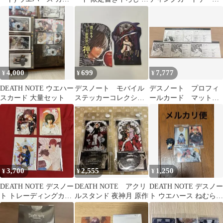
ド
グネットフレームスタ
未開封パック トレカ
ンド
4,000
699
7,777
¥
¥
¥
DEATH NOTE ウエハー
デスノート モバイル
デスノート プロフィ
スカード 大量セット
ステッカーコレクショ
ールカード マット
ン 夜神月
ニア メロ
3,700
2,555
1,250
¥
¥
¥
DEATH NOTE デスノー
DEATH NOTE アクリ
DEATH NOTE デスノー
ト トレーディングカー
ルスタンド 夜神月 原作
ト ウエハース ねむらせ
ド 4枚セット
隊