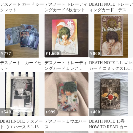
デスノート カード シー
デスノート トレーディ
DEATH NOTE トレーデ
クレット
ングカード 6枚セット
ィングカード デスノ
ート 10枚セット
777
1,600
800
¥
¥
¥
デスノート カードセ
デスノート トレーディ
DEATH NOTE L Lawliet
ット
ングカード L レア
カード コミックス13巻
DEATH NOTE ジャンク
特典 付属品
品
540
999
400
¥
¥
¥
DEATHNOTE デスノー
デスノート L ウエハー
DEATH NOTE 13巻
ト ウエハース S 1-13 夜
ス
HOW TO READ カード
神月 計画通り
なし