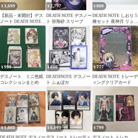
3,699
2,777
800
¥
¥
¥
【新品・未開封】デス
DEATH NOTE デスノー
DEATH NOTE しおり 5
ノート DEATH NOTE
ト 弥海砂 スリーブ
種セット 夜神月 リュー
カードスリーブセット
ク レム 弥海砂 L
999
800
777
¥
¥
¥
デスノート ミニ色紙
DEATHNOTE デスノー
DEATH NOTE トレーデ
コレクションまとめ
ト ふぁぼカ
ィングクリアカード
1,888
6,001
799
¥
¥
¥
DEATH NOTE デスノー
デスノート トレーディ
デスノート トレカ