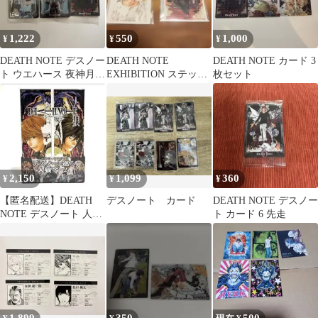
1,222
550
1,000
¥
¥
¥
DEATH NOTE デスノー
DEATH NOTE
DEATH NOTE カード 3
ト ウエハース 夜神月
EXHIBITION ステッカ
枚セット
弥海砂 メロ レア
ー L メロ 2枚セット
2,150
1,099
360
¥
¥
¥
【匿名配送】DEATH
デスノート カード
DEATH NOTE デスノー
NOTE デスノート 人狼
ト カード 6 先走
ゲーム マンガボドゲ 未
開封b