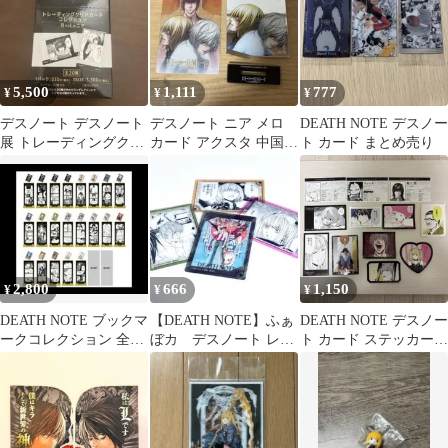
5,500
1,111
777
¥
¥
¥
デスノート デスノート
デスノート ニア メロ
DEATH NOTE デスノー
展 トレーディングクリ
カード アクスタ 中国限
ト カード まとめ売り
アカードコレクション
定
クリアカード
2,800
666
1,150
¥
¥
¥
DEATH NOTE ブックマ
【DEATH NOTE】ふぁ
DEATH NOTE デスノー
ークコレクション 全23
ぼカ デスノート レア
ト カード ステッカー
種類 デスノート
カード
セット