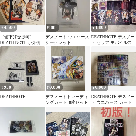
4,500
888
1,800
¥
¥
¥
（値下げ交渉可）
デスノート ウエハース
DEATHNOTE デスノー
DEATH NOTE 小畑健
シークレット
ト セリア モバイルステ
リバーシブルジャケッ
ッカー
ト(3枚6種)
950
8,888
6,800
¥
¥
¥
DEATHNOTE
デスノートトレーディ
DEATHNOTE デスノー
ングカード10枚セット
ト ウエハース カード
まとめ売り