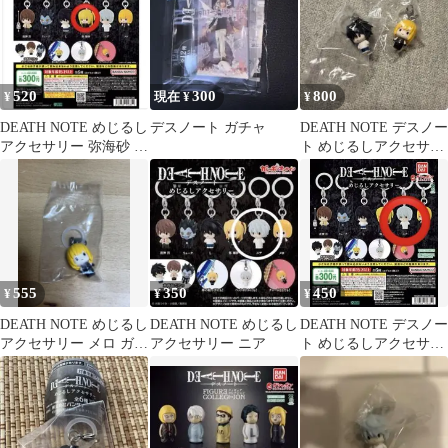
520
300
800
¥
現在 ¥
¥
DEATH NOTE めじるし
デスノート ガチャ
DEATH NOTE デスノー
アクセサリー 弥海砂 ガ
ト めじるしアクセサリ
チャ ミサミサ デス
ー 2点セット
ノート
555
350
450
¥
¥
¥
DEATH NOTE めじるし
DEATH NOTE めじるし
DEATH NOTE デスノー
アクセサリー メロ ガチ
アクセサリー ニア
ト めじるしアクセサリ
ャガチャ
ー ニア 未開封