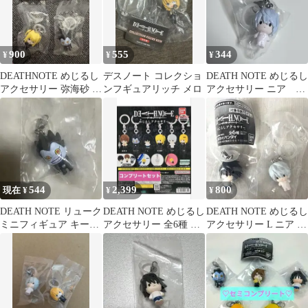
900
555
344
¥
¥
¥
DEATHNOTE めじるし
デスノート コレクショ
DEATH NOTE めじるし
アクセサリー 弥海砂 リ
ンフギュアリッチ メロ
アクセサリー ニア デ
ューク セット バラ売り
スノート
可
544
2,399
800
現在 ¥
¥
¥
DEATH NOTE リューク
DEATH NOTE めじるし
DEATH NOTE めじるし
ミニフィギュア キーホ
アクセサリー 全6種 セ
アクセサリー L ニア 2
ルダー
ット デスノート
種セット