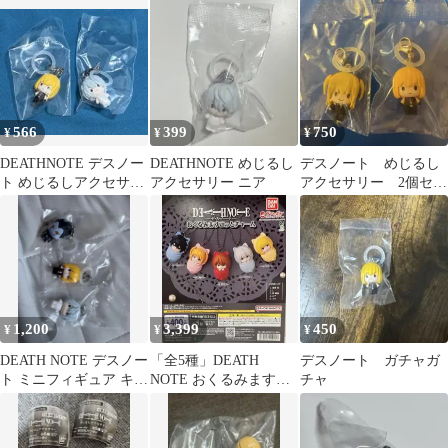
ホルダー 2種
セサリー ニア
566
399
750
¥
¥
¥
DEATHNOTE デスノー
DEATHNOTE めじるし
デスノート めじるし
ト めじるしアクセサリ
アクセサリー ニア
アクセサリー 2個セッ
ー メロ ニア
ト
1,200
3,399
450
¥
¥
¥
DEATH NOTE デスノー
「全5種」DEATH
デスノート ガチャガ
ト ミニフィギュア キー
NOTE おくるみますこ
チャ
ホルダー 3種セット
っとチャーム