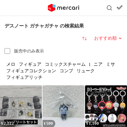
デスノート ガチャガチャ の検索結果
並び替え
販売中のみ表示
メロ
フィギュア
コミックスチャーム
ニア
ミサ
l
フィギュアコレクション
コンプ
リューク
フィギュアリッチ
2,222
500
1,100
¥
¥
¥