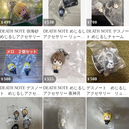
499
530
700
¥
¥
¥
DEATH NOTE 弥海砂
DEATH NOTE めじるし
DEATH NOTE デスノー
めじるしアクセサリー
アクセサリー リューク
ト めじるしチャーム
デスノート
500
555
500
¥
¥
¥
DEATH NOTE デスノー
DEATH NOTE めじるし
デスノート めじるし
ト めじるしアクセサ
アクセサリー 夜神月
アクセサリー リュー
リー メロ ガチャ
ク