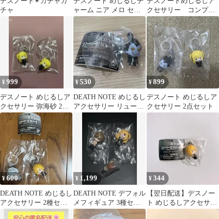
デスノート✴︎ガチャガ
デスノート めじるしチ
デスノートめじるしア
チャ
ャーム ニア メロ セッ
クセサリー コンプリ
ト売り
ートセット
999
530
899
¥
¥
¥
デスノート めじるしア
DEATH NOTE めじるし
デスノート めじるしア
クセサリー 弥海砂 2個
アクセサリー リュー
クセサリー 2点セット
セット
ク デスノート
600
1,199
344
¥
¥
¥
DEATH NOTE めじるし
DEATH NOTE デフォル
【翌日配送】デスノー
アクセサリー 2種セッ
メフィギュア 3種セッ
ト めじるしアクセサリ
ト
ト
ー メロ