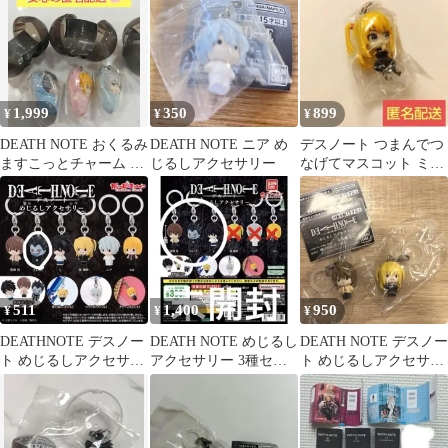
1,999
350
899
¥
¥
¥
DEATH NOTE おくるみ
DEATH NOTE ニア め
デスノート つまんでつ
ますこっとチャーム 3
じるしアクセサリー
なげてマスコット ミサ
種
ミサ 弥海砂 カニカン
ver.
511
1,400
950
¥
¥
¥
DEATHNOTE デスノー
DEATH NOTE めじるし
DEATH NOTE デスノー
ト めじるしアクセサリ
アクセサリー 3種セッ
ト めじるしアクセサリ
ー リューク
ト
ー 夜神月 弥海砂