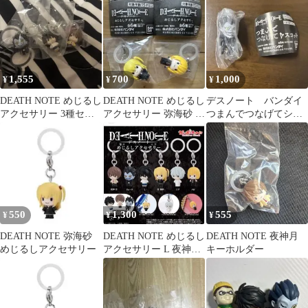
1,555
700
1,000
¥
¥
¥
DEATH NOTE めじるし
DEATH NOTE めじるし
デスノート バンダイ
アクセサリー 3種セッ
アクセサリー 弥海砂 メ
つまんでつなげてシリ
ト
ロ 2種セット
ーズ 未開封
550
1,300
555
¥
¥
¥
DEATH NOTE 弥海砂
DEATH NOTE めじるし
DEATH NOTE 夜神月
めじるしアクセサリー
アクセサリー L 夜神月
キーホルダー
セット