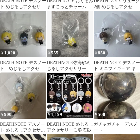
DEATH NOTE デスノー
DEATH NOTE おくるみ
DEATH NOTE リューク
ト めじるしアクセサリ
ますこっとチャーム 全
2個 めじるしアクセサ
ー 夜神月 ガチャ
5種 コンプリート
リー ガチャ キーホルダ
ー
1,020
555
850
¥
¥
¥
DEATH NOTE デスノー
DEATHNOTE弥海砂め
DEATH NOTE デスノー
ト めじるしアクセサ
じるしアクセサリー
ト ミニフィギュア キー
リー 3種
ホルダー 2種セット
900
1,199
500
¥
¥
¥
DEATHNOTE デスノー
DEATH NOTE めじるし
ガチャガチャ デスノ
ト めじるしアクセサリ
アクセサリー L 弥海砂
ート
ー ガチャガチャ