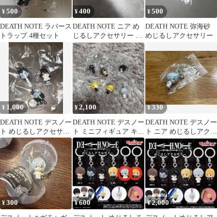
500
400
500
¥
¥
¥
DEATH NOTE ラバース
DEATH NOTE ニア め
DEATH NOTE 弥海砂
トラップ 4種セット
じるしアクセサリー ガ
めじるしアクセサリー
チャ
1,000
2,100
330
¥
¥
¥
DEATH NOTE デスノー
DEATH NOTE デスノー
DEATH NOTE デスノー
ト めじるしアクセサリ
ト ミニフィギュア キー
ト ニア めじるしアクセ
ー 3点セット
ホルダー 6種セット
サリー
300
600
2,000
¥
¥
¥