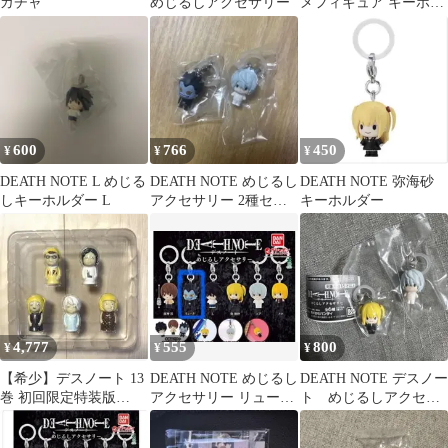
ガチャ
めじるしアクセサリー
メフィギュア キーホル
ダー 4種セット
600
766
450
¥
¥
¥
DEATH NOTE L めじる
DEATH NOTE めじるし
DEATH NOTE 弥海砂
しキーホルダー L
アクセサリー 2種セッ
キーホルダー
ト
4,777
555
800
¥
¥
¥
【希少】デスノート 13
DEATH NOTE めじるし
DEATH NOTE デスノー
巻 初回限定特装版
アクセサリー リューク
ト めじるしアクセサ
BOX 特典 指人形
ガチャ
リー 2種セット ニ
ア 弥海砂