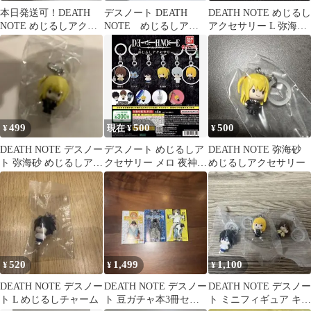
本日発送可！DEATH
デスノート DEATH
DEATH NOTE めじるし
NOTE めじるしアクセ
NOTE めじるしアク
アクセサリー L 弥海砂
サリー 全6種セット
セサリー リューク
セット
499
500
500
¥
現在 ¥
¥
DEATH NOTE デスノー
デスノート めじるしア
DEATH NOTE 弥海砂
ト 弥海砂 めじるしアク
クセサリー メロ 夜神月
めじるしアクセサリー
セサリー
2個セット
520
1,499
1,100
¥
¥
¥
DEATH NOTE デスノー
DEATH NOTE デスノー
DEATH NOTE デスノー
ト L めじるしチャーム
ト 豆ガチャ本3冊セッ
ト ミニフィギュア キー