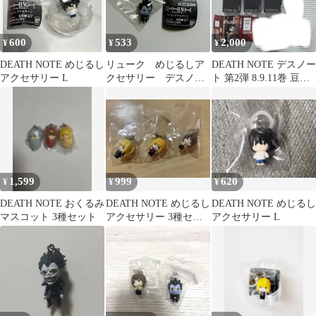
600
533
2,000
¥
¥
¥
DEATH NOTE めじるし
リューク めじるしア
DEATH NOTE デスノー
アクセサリー L
クセサリー デスノー
ト 第2弾 8.9.11巻 豆ガ
ト
シャ本
1,599
999
620
¥
¥
¥
DEATH NOTE おくるみ
DEATH NOTE めじるし
DEATH NOTE めじるし
マスコット 3種セット
アクセサリー 3種セッ
アクセサリー L
ト