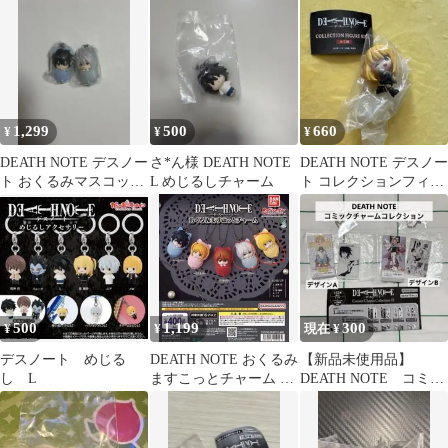
ト 2.3.5
ホルダー 3種セット
1,299
500
660
¥
¥
¥
DEATH NOTE デスノー
さ*ん様 DEATH NOTE
DEATH NOTE デスノー
ト おくるみマスコット
L めじるしチャーム
ト コレクションフィギ
ニア L
ュア リッチ 弥 海砂
500
1,199
300
¥
¥
現在 ¥
デスノート めじる
DEATH NOTE おくるみ
【新品未使用品】
し L
ますこっとチャーム ニ
DEATH NOTE コミッ
ア メロ 2点セット
クチャームコレクショ
ン 2種類セット