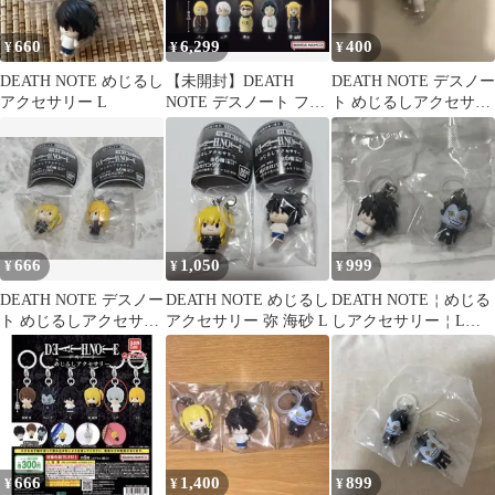
660
6,299
400
¥
¥
¥
DEATH NOTE めじるし
【未開封】DEATH
DEATH NOTE デスノー
アクセサリー L
NOTE デスノート フィ
ト めじるしアクセサリ
ギュアコレクション 全
ー
5種セット
666
1,050
999
¥
¥
¥
DEATH NOTE デスノー
DEATH NOTE めじるし
DEATH NOTE￤めじる
ト めじるしアクセサリ
アクセサリー 弥 海砂 L
しアクセサリー￤L￤
ー 弥海砂・メロ
リューク
666
1,400
899
¥
¥
¥