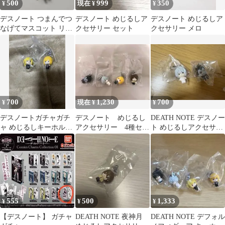
500
999
350
¥
現在 ¥
¥
デスノート つまんでつ
デスノート めじるしア
デスノート めじるしア
なげてマスコット リュ
クセサリー セット
クセサリー メロ
ーク
700
1,230
700
¥
現在 ¥
¥
デスノートガチャガチ
デスノート めじるし
DEATH NOTE デスノー
ャ めじるしキーホルダ
アクセサリー 4種セッ
ト めじるしアクセサリ
ー 2種セット
ト
ー ニア リューク
555
500
1,333
¥
¥
¥
【デスノート】 ガチャ
DEATH NOTE 夜神月
DEATH NOTE デフォル