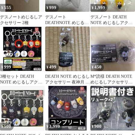
555
999
1,999
¥
¥
¥
デスノートめじるしア
デスノート
デスノート DEATH
クセサリー 2種
DEATHNOTE めじるし
NOTE めじるしアクセ
アクセサリー L エル
サリー セミコンプ 5点
セット
999
499
450
¥
¥
¥
3種セット DEATH
DEATH NOTE めじるし
M*読様 DEATH NOTE
NOTE めじるしアクセ
アクセサリー 夜神月 ガ
めじるしアクセサリー
サリー
チャ
リューク
500
3,999
900
¥
¥
¥