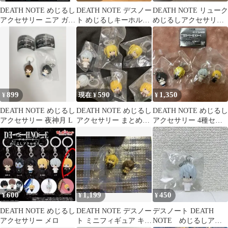
DEATH NOTE めじるし
DEATH NOTE デスノー
DEATH NOTE リューク
アクセサリー ニア ガチ
ト めじるしキーホルダ
めじるしアクセサリー
ャ
ー 3種セット
ガチャ 2種セット
899
590
1,350
¥
現在 ¥
¥
DEATH NOTE めじるし
DEATH NOTE めじるし
DEATH NOTE めじるし
アクセサリー 夜神月 L
アクセサリー まとめ売
アクセサリー 4種セッ
り
ト
600
1,199
450
¥
¥
¥
DEATH NOTE めじるし
DEATH NOTE デスノー
デスノート DEATH
アクセサリー メロ
ト ミニフィギュア キー
NOTE めじるしアク