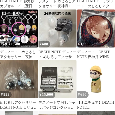
DEATH NOTE 弥海砂
デスノート めじるしア
DEATH NOTE デスノ
カプセルトイ［翌日発
クセサリー 夜神月 L リ
ート めじるしアクセ
送］
ューク メロ まとめ売り
サリー リューク
②
1,500
400
1,666
現在 ¥
¥
¥
デスノート めじるし
DEATH NOTE デスノー
デスノート DEATH
アクセサリー 夜神
ト めじるしアクセサリ
NOTE 夜神月 WINNER
月 L ミサ
ー ニア
缶バッジ
999
15,000
680
¥
¥
¥
めじるしアクセサリー
デスノート展 推しキャ
【ミニチュア】DEATH
DEATH NOTE L リュー
ラバッジコレクション
NOTE
ク ニア
BOX 缶バッジ L 夜神月
FIGURECOLLECTION