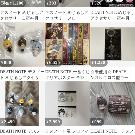
1,200
303
520
現在 ¥
¥
¥
デスノート めじるしア
デスノート めじるしア
DEATH NOTE めじるし
クセサリー L 夜神月
クセサリー メロ
アクセサリー 夜神月
880
6,555
1,220
¥
¥
¥
DEATH NOTE デスノー
DEATH NOTE 一番くじ
☆未使用☆ DEATH
ト めじるしアクセサリ
クリアポスター 全12
NOTE クロス型キーホ
ー 3体セット
種 コンプリートセ
ルダー デスノート
ット
2,499
2,999
999
¥
¥
¥
DEATH NOTE デスノー
デスノート展 プロフィ
DEATH NOTE デスノ