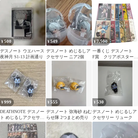
2種セット
サリー 弥海砂
500
549
7,500
¥
¥
¥
デスノート ウエハース
デスノート めじるしア
一番くじ デスノート
夜神月 S1-13 計画通り
クセサリー ニア2個
F賞 クリアポスター
コンプリート
999
555
530
¥
¥
¥
DEATHNOTE デスノー
デスノート 弥海砂 ねむ
デスノート めじるしア
ト めじるしアクセサリ
らせ隊 2つまとめ売り
クセサリー リューク
ー リューク 2個セット