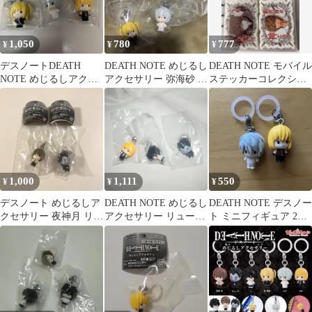
1,050
780
777
¥
¥
¥
デスノートDEATH
DEATH NOTE めじるし
DEATH NOTE モバイル
NOTE めじるしアクセ
アクセサリー 弥海砂 ニ
ステッカーコレクショ
サリー
ア ガチャ 2種
ン セミコンプ
1,000
1,111
550
¥
¥
¥
デスノート めじるしア
DEATH NOTE めじるし
DEATH NOTE デスノー
クセサリー 夜神月 リュ
アクセサリー リューク
ト ミニフィギュア 2種
ーク
L メロ デスノート
セット