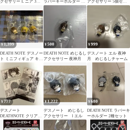
クセサリー L ニア 3個
ラバーキーホルダー ニ
アクセサリー 5個セッ
セット
ア L
ト
1,399
500
999
¥
¥
¥
DEATH NOTE デスノー
DEATH NOTE めじるし
デスノート エル 夜神
ト ミニフィギュア キー
アクセサリー 夜神月
月 めじるしチャーム
ホルダー 3種セット
777
1,222
680
¥
¥
¥
デスノート
デスノート めじるし
DEATH NOTE ラバーキ
DEATHNOTE クリアカ
アクセサリー l エル
ーホルダー 2種セット
ード L 夜神月