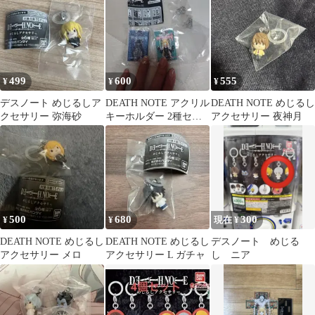
499
600
555
¥
¥
¥
デスノート めじるしア
DEATH NOTE アクリル
DEATH NOTE めじるし
クセサリー 弥海砂
キーホルダー 2種セッ
アクセサリー 夜神月
ト
500
680
300
¥
¥
現在 ¥
DEATH NOTE めじるし
DEATH NOTE めじるし
デスノート めじる
アクセサリー メロ
アクセサリー L ガチャ
し ニア