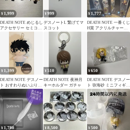
1,999
999
1,777
¥
¥
¥
DEATH NOTE めじるし
デスノートL 繋げてマ
DEATH NOTE 一番くじ
アクセサリー セミコン
スコット
H賞 アクリルチャーム
プ
コンプリートセット
1,399
510
650
¥
¥
¥
DEATH NOTE デスノー
DEATH NOTE 夜神月
DEATH NOTE デスノー
ト おすわりぬいぷりけ
キーホルダー ガチャ
ト 弥海砂 ミニフィギュ
L エル
ア ガチャガチャ
1,780
8,500
500
¥
¥
¥