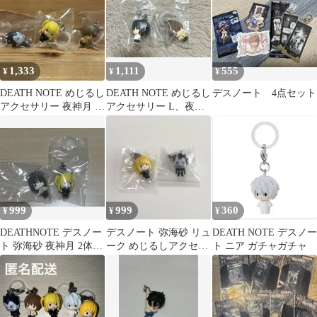
1,333
1,111
555
¥
¥
¥
DEATH NOTE めじるし
DEATH NOTE めじるし
デスノート 4点セット
アクセサリー 夜神月 弥
アクセサリー L、夜神
海砂 リューク
月
999
999
360
¥
¥
¥
DEATHNOTE デスノー
デスノート 弥海砂 リュ
DEATH NOTE デスノー
ト 弥海砂 夜神月 2体セ
ーク めじるしアクセサ
ト ニア ガチャガチャ
ット
リー