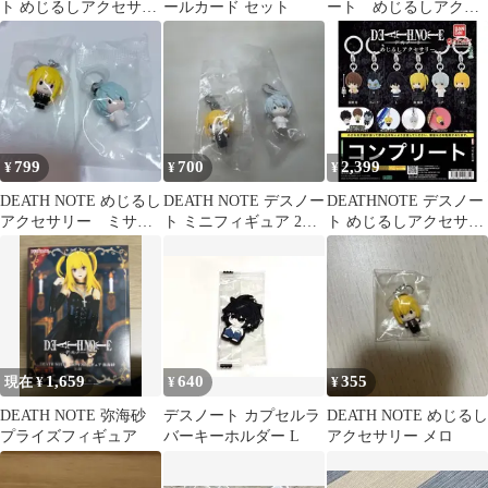
ト めじるしアクセサリ
ールカード セット
ート めじるしアクセ
ー 全6種コンプリート
サリー L
セット
799
700
2,399
¥
¥
¥
DEATH NOTE めじるし
DEATH NOTE デスノー
DEATHNOTE デスノー
アクセサリー ミサ
ト ミニフィギュア 2種
ト めじるしアクセサリ
ニア
セット
ー 全6種 コンプリート
1,659
640
355
現在 ¥
¥
¥
DEATH NOTE 弥海砂
デスノート カプセルラ
DEATH NOTE めじるし
プライズフィギュア
バーキーホルダー L
アクセサリー メロ