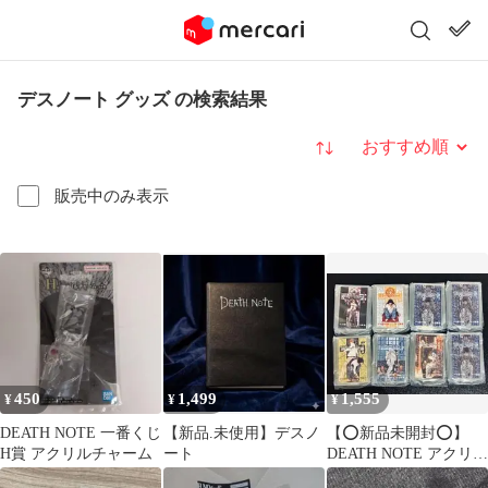
デスノート グッズ の検索結果
並び替え
販売中のみ表示
450
1,499
1,555
¥
¥
¥
DEATH NOTE 一番くじ
【新品.未使用】デスノ
【⭕️新品未開封⭕️】
H賞 アクリルチャーム
ート
DEATH NOTE アクリル
スタンド まとめ売り