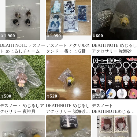
デスノート
1,900
1,999
600
¥
¥
¥
DEATH NOTE デスノー
デスノート アクリルス
DEATH NOTE めじるし
ト めじるしチャーム
タンド 一番くじ G賞
アクセサリー 弥海砂
500
520
750
¥
¥
¥
デスノート めじるしア
DEATHNOTE めじるし
デスノート
クセサリー 夜神月
アクセサリー 弥海砂
DEATHNOTEめじるし
ミサミサ
アクセサリー リューク
ニア メロ