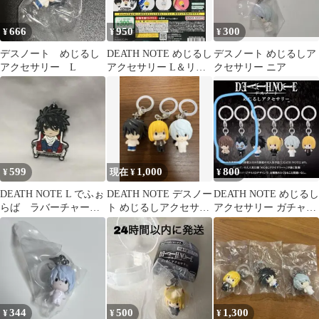
666
950
300
¥
¥
¥
デスノート めじるし
DEATH NOTE めじるし
デスノート めじるしア
アクセサリー L
アクセサリー L＆リュ
クセサリー ニア
ーク 2種セット
599
1,000
800
¥
現在 ¥
¥
DEATH NOTE L でふぉ
DEATH NOTE デスノー
DEATH NOTE めじるし
らば ラバーチャーム
ト めじるしアクセサリ
アクセサリー ガチャ
キーホルダー
ー L ニア メロ
月、リュークセット
344
500
1,300
¥
¥
¥