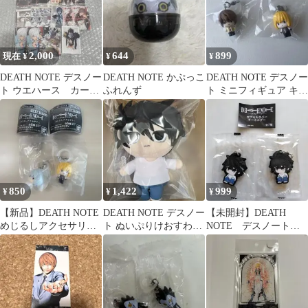
2,000
644
899
現在 ¥
¥
¥
DEATH NOTE デスノー
DEATH NOTE かぷっこ
DEATH NOTE デスノー
ト ウエハース カー
ふれんず
ト ミニフィギュア キー
ド シークレット 夜
ホルダー 2種セット
神月
850
1,422
999
¥
¥
¥
【新品】DEATH NOTE
DEATH NOTE デスノー
【未開封】DEATH
めじるしアクセサリー
ト ぬいぷりけおすわり
NOTE デスノート
2個 ニア メロ デスノー
L
カプセルラバーキーホ
ト
ルダー L