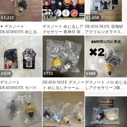
1,222
1,350
1,650
¥
¥
¥
︎✦︎ デスノート
デスノート めじるしア
DEATH NOTE 弥海砂
DEATHNOTE めじるし
クセサリー 夜神月 弥海
アクリルジオラマスタ
アクセサリー チャーム
砂 ニア メロ
ンド
︎✦︎
650
733
600
¥
¥
¥
デスノート
DEATH NOTE デスノー
デスノート メロ めじる
DEATHNOTE モバイル
ト めじるしチャーム L
しアクセサリー 2個セ
ステッカーコレクショ
メロ 二点セット
ット
ン L シークレット