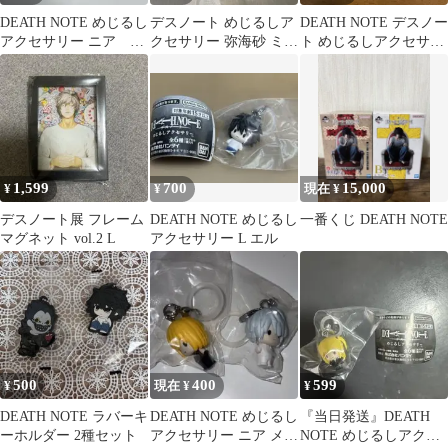
DEATH NOTE めじるし
デスノート めじるしア
DEATH NOTE デスノー
アクセサリー ニア デ
クセサリー 弥海砂 ミサ
ト めじるしアクセサリ
スノート
ミサ ガチャガチャ
ー L ニア メロ 早い者
勝
1,599
700
15,000
¥
¥
現在 ¥
デスノート展 フレーム
DEATH NOTE めじるし
一番くじ DEATH NOTE
マグネット vol.2 L
アクセサリー L エル
500
400
599
¥
現在 ¥
¥
DEATH NOTE ラバーキ
DEATH NOTE めじるし
『当日発送』DEATH
ーホルダー 2種セット
アクセサリー ニア メロ
NOTE めじるしアクセ