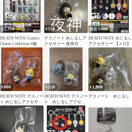
2,399
550
300
¥
¥
現在 ¥
DEATH NOTE Comics
デスノート めじるしア
DEATH NOTE めじるし
Charm Collection 6種セ
クセサリー 夜神月
アクセサリー 【メロ】
ット
DEATH NOTE
600
520
1,000
¥
¥
¥
DEATH NOTE デスノー
DEATH NOTE デスノー
デスノート めじるし
ト めじるしアクセサリ
ト めじるしアクセサ
ー
リー 弥海砂 ミサミサ