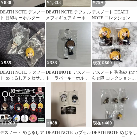
888
1,333
799
¥
¥
¥
DEATH NOTE デスノー
DEATH NOTE デフォル
デスノート DEATH
ト 目印キーホルダー ニ
メフィギュア キーホル
NOTE コレクションフ
ア 弥 海砂
ダー 4種セット
ィギュアリッチ エル L
555
333
600
¥
¥
現在 ¥
DEATH NOTE デスノー
DEATHNOTE デスノー
デスノート 弥海砂 ねむ
ト めじるしアクセサリ
ト ラバーキーホルダ
らせ隊 コレクションフ
ー ニア メロ
ー 夜神月
ィギュアリッチ
1,200
888
400
¥
¥
現在 ¥
デスノート めじるしア
DEATH NOTE カプセル
DEATH NOTE めじるし