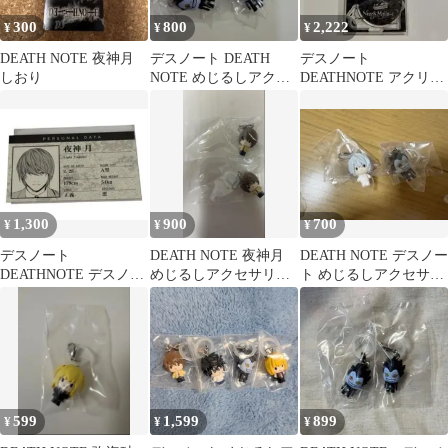
300
800
2,222
¥
¥
¥
DEATH NOTE 夜神月
デスノート DEATH
デスノート
しおり
NOTE めじるしアクセ
DEATHNOTE アクリル
サリー
ジオラマ アクリルスタ
ンド ニア メロ
1,300
900
700
¥
¥
¥
デスノート
DEATH NOTE 夜神月
DEATH NOTE デスノー
DEATHNOTE デスノー
めじるしアクセサリー
ト めじるしアクセサリ
ト展 夜神月 プロフィー
2個セット
ー ニア リューク
ルカード 名刺
599
1,599
899
¥
¥
¥