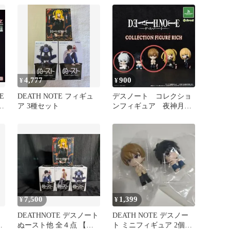
4,777
900
¥
¥
E
DEATH NOTE フィギュ
デスノート コレクショ
コ
ア 3種セット
ンフィギュア 夜神月
ト
ニア
7,500
1,399
¥
¥
DEATHNOTE デスノート
DEATH NOTE デスノー
セ
ぬースト他 全４点 【新
ト ミニフィギュア 2個セ