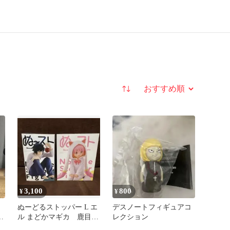
並び替え
3,100
800
¥
¥
ぬーどるストッパー L エ
デスノートフィギュアコ
リ
ル まどかマギカ 鹿目ま
レクション
どか セット