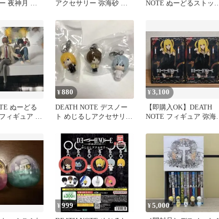
ー 夜神月 ニ
アクセサリー 弥海砂 メ
NOTE ぬーどるストッ
ト
ロ 2種セット
ーフィギュア 3体セッ
880
3,100
¥
¥
OTE ぬーどる
DEATH NOTE デスノー
【即購入OK】DEATH
フィギュア 3
ト めじるしアクセサリー
NOTE フィギュア 弥海
3体セット
2個セット
999
5,000
¥
¥