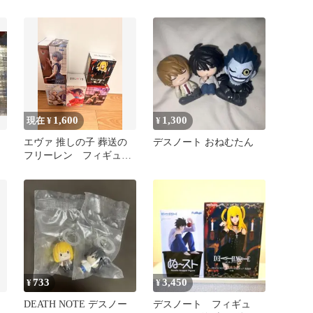
品/未開封品】
ット
1,600
1,300
現在 ¥
¥
エヴァ 推しの子 葬送の
デスノート おねむたん
フリーレン フィギュア
ネメシス デスノート
トラブル
733
3,450
¥
¥
DEATH NOTE デスノー
デスノート フィギュ