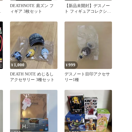
DEATHNOTE 肩ズン フ
【新品未開封】デスノー
ア
ィギア 3枚セット
ト フィギュアコレクショ
ン 3種セット 弥海砂 ニア
L
1,000
999
¥
¥
DEATH NOTE めじるし
デスノート目印アクセサ
ト
アクセサリー 3種セット
リー1種