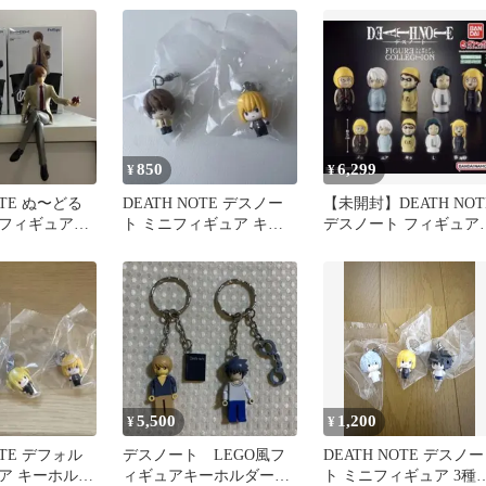
850
6,299
¥
¥
OTE ぬ〜どる
DEATH NOTE デスノー
【未開封】DEATH NOT
フィギュア
ト ミニフィギュア キー
デスノート フィギュア
リューク 夜神
ホルダー 2種セット
レクション 全5種セッ
5,500
1,200
¥
¥
OTE デフォル
デスノート LEGO風フ
DEATH NOTE デスノー
ア キーホルダ
ィギュアキーホルダー
ト ミニフィギュア 3種