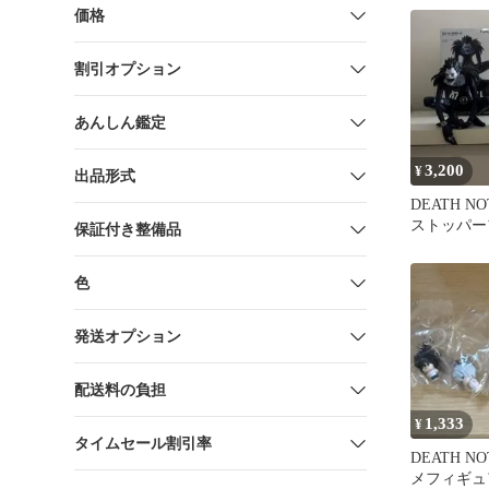
価格
割引オプション
あんしん鑑定
3,200
¥
出品形式
DEATH N
ストッパー
保証付き整備品
ぬ〜スト 
月
色
発送オプション
配送料の負担
1,333
¥
タイムセール割引率
DEATH N
メフィギュ