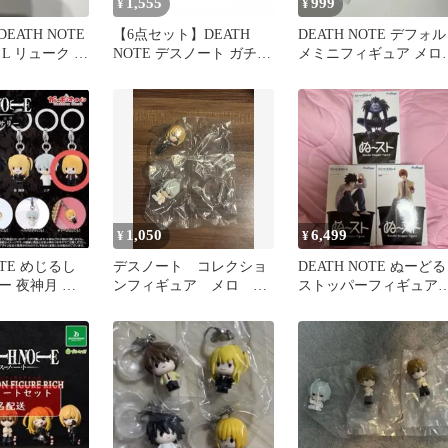
1,555
999
¥
¥
DEATH NOTE
【6点セット】DEATH
DEATH NOTE デフォル
L リューク 2
NOTE デスノート ガチャ
メミニフィギュア メロ
ガチャ まとめ売り
ニア
1,050
6,499
¥
¥
OTE めじるし
デスノート コレクショ
DEATH NOTE ぬーどる
ー 夜神月 メ
ンフィギュア メロ ニ
ストッパーフィギュア
ト
ア 2個セット
神月 リュークL 3種セッ
ト