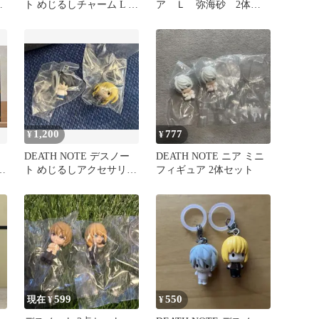
パ
ト めじるしチャーム L メ
ア Ｌ 弥海砂 2体セ
ト
ロ 二点セット
ット
1,200
777
¥
¥
DEATH NOTE デスノー
DEATH NOTE ニア ミニ
砂
ト めじるしアクセサリー
フィギュア 2体セット
ミサ、L セット売り
599
550
現在 ¥
¥