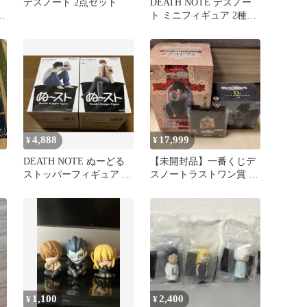
1
デスノート 2点セット
DEATH NOTE デスノー
版
ト ミニフィギュア 2種セ
ット
4,888
17,999
¥
¥
DEATH NOTE ぬーどる
【未開封品】一番くじデ
ストッパーフィギュア L
スノートラストワン賞 D
個
夜神月 2種セット
賞リュークすり抜けマグ
ネットセット
1,100
2,400
¥
¥