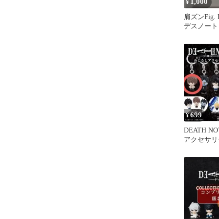
1,000
¥
肩ズンFig. 
デスノート 
個セット
699
¥
DEATH N
アクセサリ
ロ 2種セッ