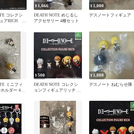
1,666
1,000
¥
¥
OTE コレクシ
DEATH NOTE めじるし
デスノートフィギュア
ュアRICH 全
アクセサリー 4種セット
 ガチャ
500
1,888
¥
¥
OTE ミニフィ
DEATH NOTE コレクシ
デスノート ねむらせ隊
ホルダー 4種
ョンフィギュアリッチ メ
ロ