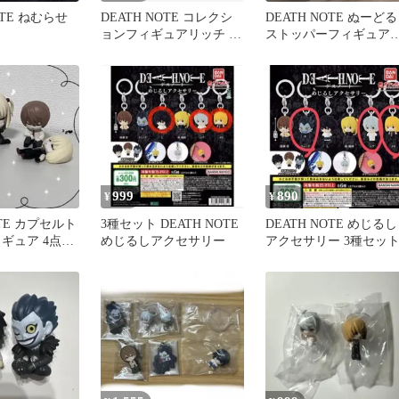
OTE ねむらせ
DEATH NOTE コレクシ
DEATH NOTE ぬーどる
ョンフィギュアリッチ 全
ストッパーフィギュ
5種コンプ
2体セット
999
890
¥
¥
OTE カプセルト
3種セット DEATH NOTE
DEATH NOTE めじるし
ギュア 4点セ
めじるしアクセサリー
アクセサリー 3種セッ