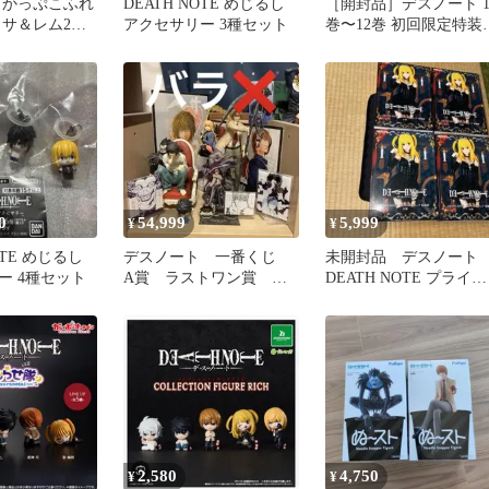
 かっぷこふれ
DEATH NOTE めじるし
［開封品］デスノート 
ミサ＆レム2点
アクセサリー 3種セット
巻〜12巻 初回限定特装
指人形5体セット
0
54,999
5,999
¥
¥
OTE めじるし
デスノート 一番くじ
未開封品 デスノート
ー 4種セット
A賞 ラストワン賞 お
DEATH NOTE プライズ
まけ付き
フィギュア 弥海砂 4
セット
2,580
4,750
¥
¥