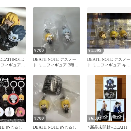
ト
2点セット
ット
700
1,399
¥
¥
EATHNOTE
DEATH NOTE デスノー
DEATH NOTE デスノー
ニフィギュア
ト ミニフィギュア 2種セ
ト ミニフィギュア キー
ト
ット
ホルダー 3種セット
700
6,333
¥
¥
OTE めじるし
DEATH NOTE めじるし
⭐️新品未開封⭐️DEATH