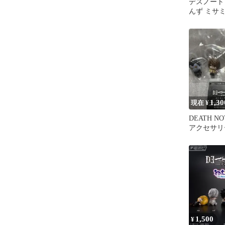
デスノート
んず ミサ
セット
1,30
現在 ¥
DEATH N
アクセサリ
1,500
¥