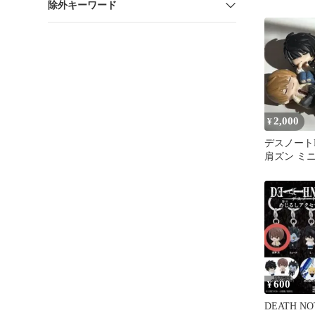
除外キーワード
ー 4種セッ
2,000
¥
デスノートD
肩ズン ミ
コンプセッ
600
¥
DEATH N