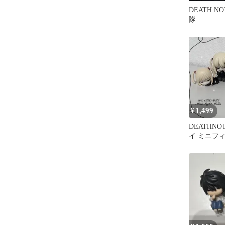
DEATH N
隊
1,499
¥
DEATHN
イ ミニフィ
ット