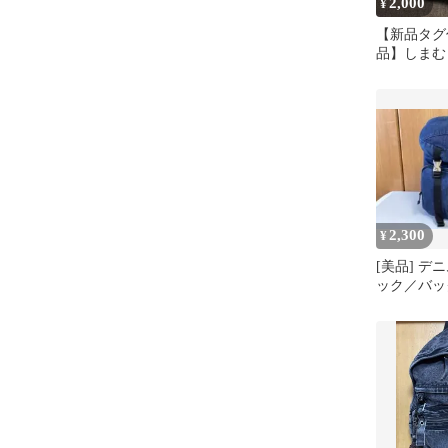
2,000
¥
【新品タグ
品】しま
ミニーマウ
ュック
2,300
¥
[美品] デ
ック／バッ
量 ネイビ