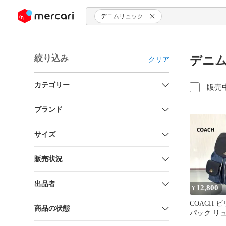
ンツにスキップ
デニムリュック
絞り込み
デニム
クリア
カテゴリー
販売
ブランド
サイズ
販売状況
出品者
12,800
¥
COACH 
商品の状態
パック リ
レザー 花