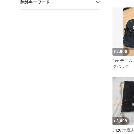
除外キーワード
2,000
¥
Lee デニ
クパック
5,899
¥
F426 地底