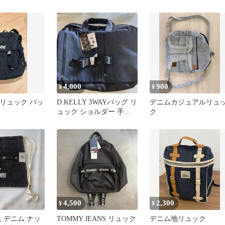
4,000
900
¥
¥
ム リュック バッ
D.KELLY 3WAYバッグ リ
デニムカジュアルリュ
ュック ショルダー 手提
ク
げ
4,500
2,300
¥
¥
人 デニム ナッ
TOMMY JEANS リュック
デニム地リュック