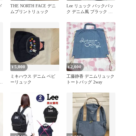
ド
THE NORTH FACE デニ
Lee リュック バックパッ
ムプリントリュック
ク デニム風 ブラック カ
ジュアル リー
5,000
2,000
¥
¥
ミキハウス デニム ベビ
工藤静香 デニムリュック
-
ーリュック
トートバッグ 2way