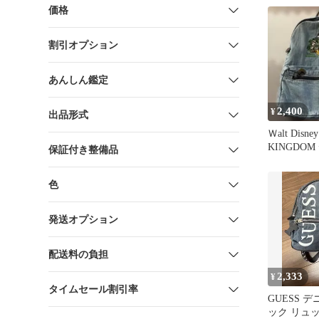
ィゴ
価格
割引オプション
あんしん鑑定
2,400
¥
出品形式
Ｗalt Disn
KINGDO
保証付き整備品
ク
色
発送オプション
配送料の負担
2,333
¥
タイムセール割引率
GUESS 
ック リュ