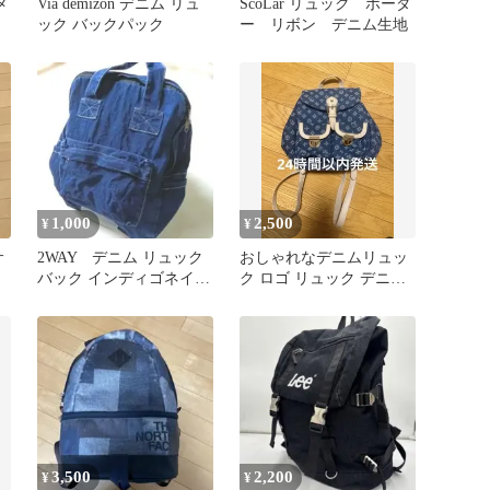
メ
Via demizon デニム リュ
ScoLar リュック ボーダ
ック バックパック
ー リボン デニム生地
1,000
2,500
¥
¥
サ
2WAY デニム リュック
おしゃれなデニムリュッ
バック インディゴネイビ
ク ロゴ リュック デニム
ー 手提げ トート
シグネチャー
3,500
2,200
¥
¥