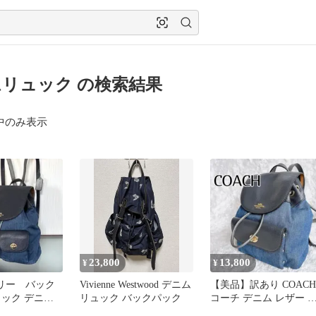
リュック の検索結果
中のみ表示
23,800
13,800
¥
¥
ビリー バック
Vivienne Westwood デニム
【美品】訳あり COACH
ュック デニム
リュック バックパック
コーチ デニム レザー 
柄裏地 インデ
ュック バックパック 花