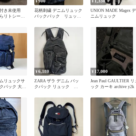
900
1,330
¥
¥
付き未使用
花柄刺繍 デニムリュック
UNION MADE Magex デ
むらリトシー
バックパック リュッ
ニムリュック
ス デニムリ
ク ハンドメイド 子
供 大人
6,180
17,000
¥
¥
ニムリュックサ
ZARA ザラ デニム バッ
Jean Paul GAULTIER 
クパック 大容
クパック リュック
ック カーキ archive y2k
ー
Y2K グランジ