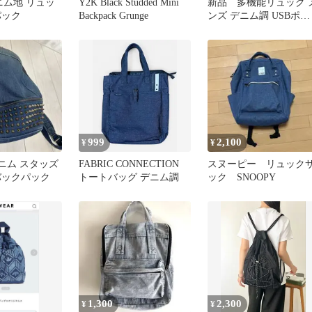
デニム地 リュッ
Y2K Black Studded Mini
新品 多機能リュック 
パック
Backpack Grunge
ンズ デニム調 USBポー
ト付き 大容量 バックパ
ック
999
2,100
¥
¥
 デニム スタッズ
FABRIC CONNECTION
スヌーピー リュック
バックパック
トートバッグ デニム調
ック SNOOPY
1,300
2,300
¥
¥