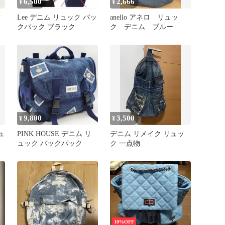
6,500
2,666
¥
¥
Lee デニム リュック バッ
anello アネロ リュッ
クパック ブラック
ク デニム ブルー
9,800
3,500
¥
¥
リュ
PINK HOUSE デニム リ
デニム リメイク リュッ
ュック バックパック
ク 一点物
10%OFF