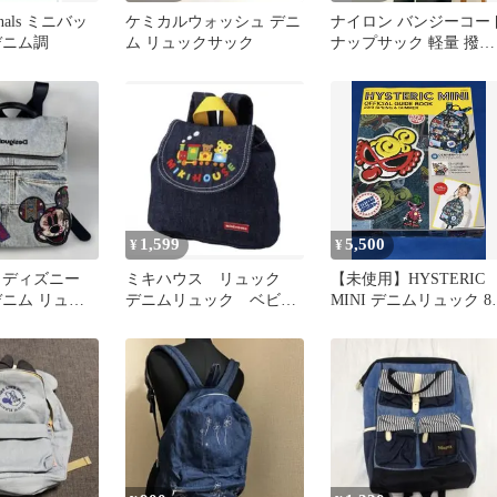
ginals ミニバッ
ケミカルウォッシュ デニ
ナイロン バンジーコー
デニム調
ム リュックサック
ナップサック 軽量 撥水
ブラック
1,599
5,500
¥
¥
 ディズニー
ミキハウス リュック
【未使用】HYSTERIC
デニム リュッ
デニムリュック ベビー
MINI デニムリュック 83
ク Disney
MIKI HOUSE
0410-1-B