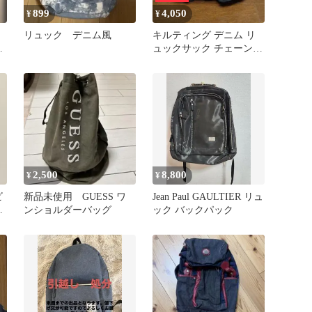
899
4,050
¥
¥
リュック デニム風
キルティング デニム リ
ン
ュックサック チェーンス
トラップ
2,500
8,800
¥
¥
ビ
新品未使用 GUESS ワ
Jean Paul GAULTIER リュ
ス
ンショルダーバッグ
ック バックパック
名