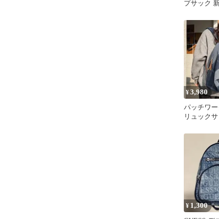
プサック 
グ付き ブ
3,980
¥
パッチワー
リュックサ
ナチュラル
バッグ
1,300
¥