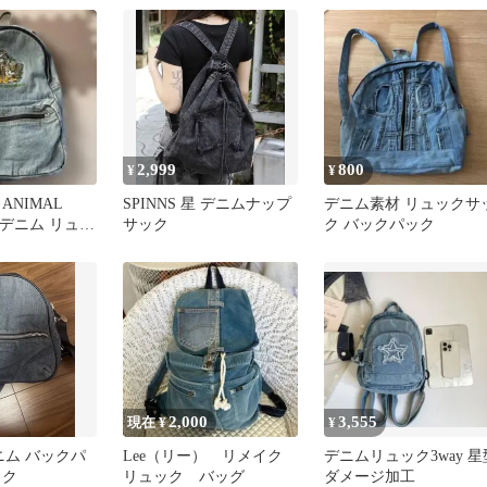
柄
2,999
800
¥
¥
ey ANIMAL
SPINNS 星 デニムナップ
デニム素材 リュックサ
M デニム リュッ
サック
ク バックパック
2,000
3,555
現在 ¥
¥
デニム バックパ
Lee（リー） リメイク
デニムリュック3way 星
ック
リュック バッグ
ダメージ加工