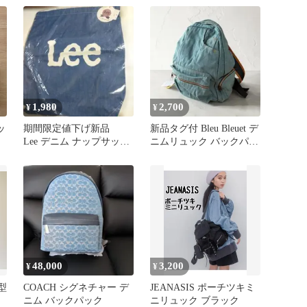
1,980
2,700
¥
¥
ッ
期間限定値下げ新品
新品タグ付 Bleu Bleuet デ
Lee デニム ナップサック
ニムリュック バックパッ
デニム風 リュック
ク 森ガール
48,000
3,200
¥
¥
型
COACH シグネチャー デ
JEANASIS ポーチツキミ
ニム バックパック
ニリュック ブラック