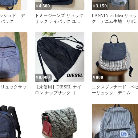
4,500
3,150
¥
¥
ォッシュド デ
トミージーンズ リュック
LANVIN en Bleu リュッ
クパック
サック デイパック ユニ
ク デニム生地 リボ
セックス
付き
8,000
800
¥
¥
 リュックサッ
【未使用】DIESEL ナイ
エクスプレナード ベ
ロン ナップサック リュ
ーリュック デニム 
ック ユニセックス 黒
トライプ 一升餅 匿
発送