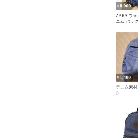
8,000
¥
ZARA ウ
ニム バッ
1,480
¥
デニム素材
ク