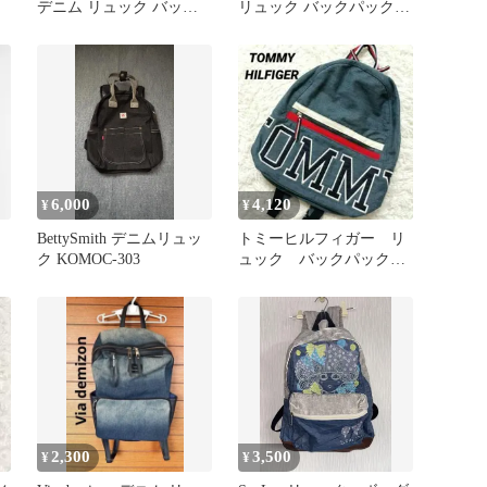
デニム リュック バック
リュック バックパック
パック
ピンクハウス
6,000
4,120
¥
¥
BettySmith デニムリュッ
トミーヒルフィガー リ
対
ク KOMOC-303
ュック バックパック
デニム 鞄 デイバッ
グ ビッグロゴ
2,300
3,500
¥
¥