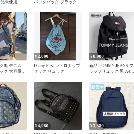
新品未使用 タ
バックパック ブラック
ラック
2,000
8,980
¥
¥
ク風 デニム
Danny First レトロナップ
新品 TOMMY JEANS フ
ック 大容量
サック リュック
ラップリュック 黒 A4
 カジュアル
応
4,980
3,380
¥
¥