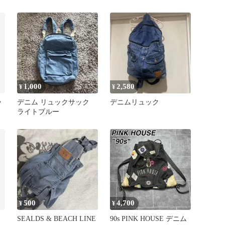
1,000
2,580
¥
¥
ッ
デニム リュックサック
デニムリュック
ライトブルー
500
4,700
¥
¥
SEALDS & BEACH LINE
90s PINK HOUSE デニム