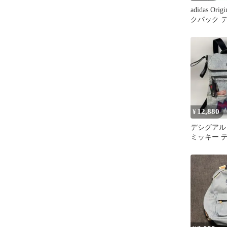
adidas Ori
クパック 
12,880
¥
デシグアル
ミッキー 
ク バックパッ