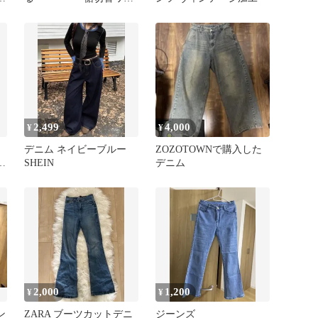
ドデニムパンツ パンツ
ライトブルー
2,499
4,000
¥
¥
デニム ネイビーブルー
ZOZOTOWNで購入した
ト
SHEIN
デニム
2,000
1,200
¥
¥
ン
ZARA ブーツカットデニ
ジーンズ