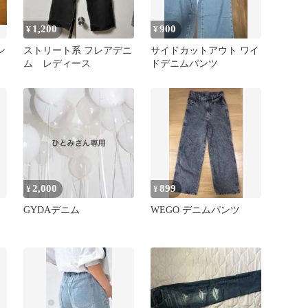
1,200
900
¥
¥
ン
ストリート系 フレアデニ
サイドカットアウト ワイ
ム レディース
ドデニムパンツ
2,000
899
¥
¥
GYDAデニム
WEGO デニムパンツ