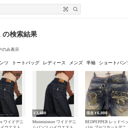
 の検索結果
中のみ表示
ンツ
トートバッグ
レディース
メンズ
半袖
ショートパン
3,400
6,000
¥
現在 ¥
store ワイドデニ
Miniministore ワイドデニ
REDPEPPER レッドペ
ハイウエストジ
ムパンツ ハイウエストジ
パー ブーツカットデニ