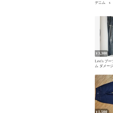
デニム s
3,300
¥
Levi's 
ム ダメー
ース
1,500
¥