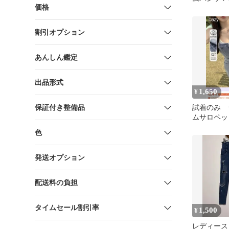
価格
ーンズ
割引オプション
あんしん鑑定
出品形式
1,650
¥
保証付き整備品
試着のみ 
ムサロペッ
色
発送オプション
配送料の負担
タイムセール割引率
1,500
¥
レディース