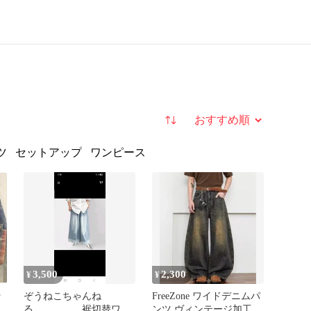
並び替え
ツ
セットアップ
ワンピース
3,500
2,300
¥
¥
ッ
ぞうねこちゃんね
FreeZone ワイドデニムパ
ム
る 裾切替ワイ
ンツ ヴィンテージ加工