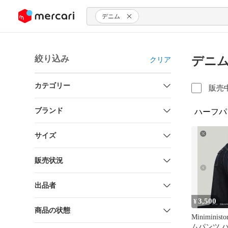
ンツにスキップ
デニム
絞り込み
デニム
クリア
カテゴリー
販売
ブランド
ハーフパ
サイズ
販売状況
出品者
3,500
¥
商品の状態
Minimini
ムパンツ 