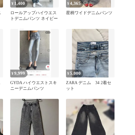
1,400
4,365
¥
¥
ス
ロールアップハイウエス
星柄ワイドデニムパンツ
トデニムパンツ ネイビー
9,999
5,000
¥
¥
ニ
GYDA ハイウエストスキ
ZARA デニム 34 2着セ
ニーデニムパンツ
ット