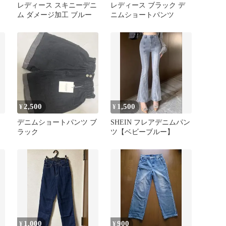
レディース スキニーデニ
レディース ブラック デ
ス
ム ダメージ加工 ブルー
ニムショートパンツ
2,500
1,500
¥
¥
デニムショートパンツ ブ
SHEIN フレアデニムパン
ラック
ツ【ベビーブルー】
1,000
900
¥
¥