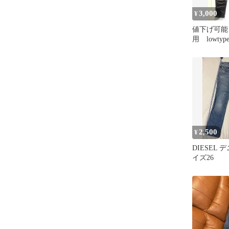
3,000
¥
値下げ可能
用 lowtyp
28 drip デ
2,500
¥
DIESEL
イズ26