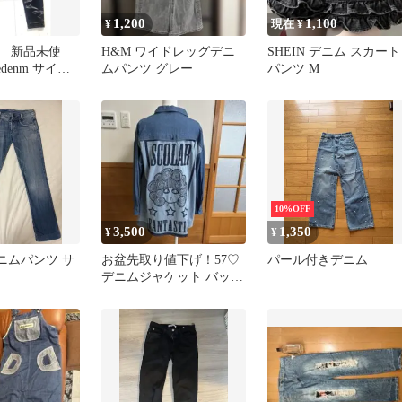
1,200
1,100
¥
現在 ¥
 新品未使
H&M ワイドレッグデニ
SHEIN デニム スカート
edenm サイズ
ムパンツ グレー
パンツ M
ニム
10%OFF
3,500
1,350
¥
¥
 デニムパンツ サ
お盆先取り値下げ！57♡
パール付きデニム
デニムジャケット バック
プリント 長袖