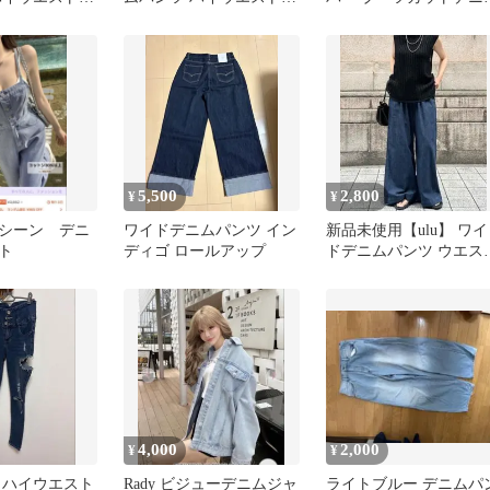
ーンズ
パンツ ドクロス
5,500
2,800
¥
¥
シーン デニ
ワイドデニムパンツ イン
新品未使用【ulu】 ワイ
ト
ディゴ ロールアップ
ドデニムパンツ ウエス
ゴム インディゴ
4,000
2,000
¥
¥
 ハイウエスト
Rady ビジューデニムジャ
ライトブルー デニムパ