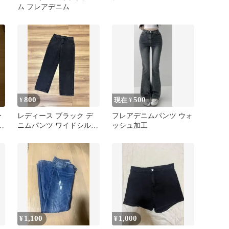
ム フレアデニム
800
500
¥
現在 ¥
ー
レディース ブラック デ
フレアデニムパンツ ウォ
ニムパンツ ワイドシルエ
ッシュ加工
ット Lサイズ
1,100
1,000
¥
¥