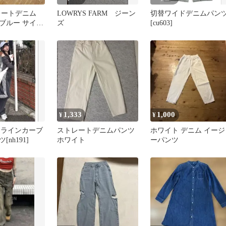
トレートデニム
LOWRYS FARM ジーン
切替ワイドデニムパン
ブルー サイズ
ズ
[cu603]
1,333
1,000
¥
¥
イドラインカーブ
ストレートデニムパンツ
ホワイト デニム イージ
nh191]
ホワイト
ーパンツ