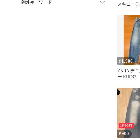
除外キーワード
スキニーデ
加工
1,900
¥
ZARA デ
ー EUR32
10%OFF
900
¥