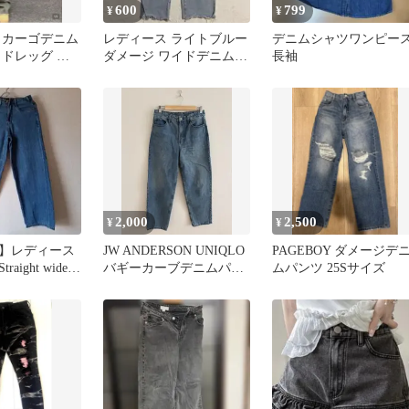
600
799
¥
¥
 カーゴデニム
レディース ライトブルー
デニムシャツワンピー
イドレッグ 切
ダメージ ワイドデニムパ
長袖
ンツ
2,000
2,500
¥
¥
】レディース
JW ANDERSON UNIQLO
PAGEBOY ダメージデ
aight wide
バギーカーブデニムパン
ムパンツ 25Sサイズ
ツ