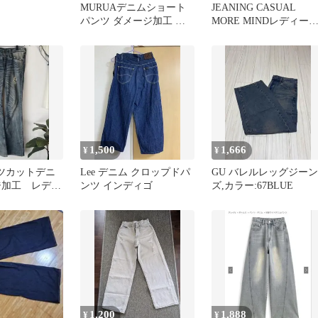
MURUAデニムショート
JEANING CASUAL
パンツ ダメージ加工 ケ
MORE MINDレディー
ミカルウォッシュ
デニムオーバーオール
1,500
1,666
¥
¥
ブーツカットデニ
Lee デニム クロップドパ
GU バレルレッグジーン
ジ加工 レディ
ンツ インディゴ
ズ,カラー:67BLUE
1,200
1,888
¥
¥