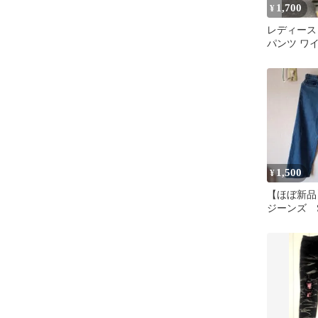
1,700
¥
レディース
パンツ ワ
りっぱなし
1,500
¥
【ほぼ新品
ジーンズ Str
leg jeans