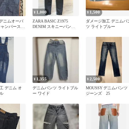
1,000
1,500
¥
¥
re's デニムオーバ
ZARA BASIC Z1975
ダメージ加工 デニムパ
ジャンパースカ
DENIM スキニーパンツ
ツ ライトブルー
ブラック
1,355
2,500
¥
¥
工 デニム オ
デニムパンツ ライトブル
MOUSSY デニムパンツ
ル
ー ワイド
ジーンズ 25