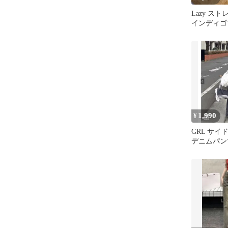
Lazy ス
インディゴ
S
1,990
¥
GRL サ
デニムパンツ[