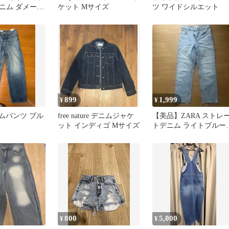
ニム ダメージ
ケット Mサイズ
ツ ワイドシルエット
899
1,999
¥
¥
ニムパンツ ブル
free nature デニムジャケ
【美品】ZARA ストレ
ット インディゴ Mサイズ
トデニム ライトブルー
カットオフ
800
5,000
¥
¥