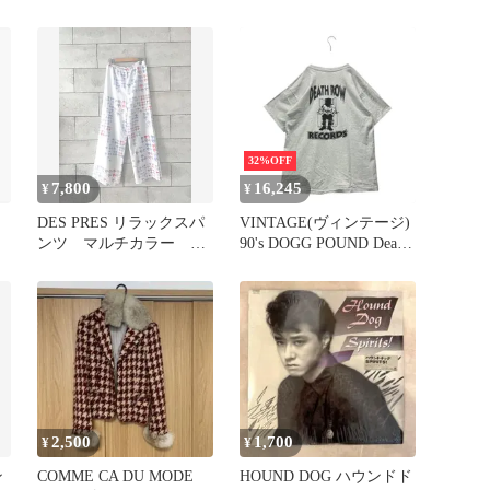
ト
ップ
ク
32%OFF
7,800
16,245
¥
¥
DES PRES リラックスパ
VINTAGE(ヴィンテージ)
ンツ マルチカラー ト
90's DOGG POUND Death
ゥモローランド
Row Records T-Shirt ドッ
グ パウンド デスロー レ
コーズ Tシャツ XXL程度
グレー PRE-SHRUNK
FANTASY BODY 袖シン
グルステッチ
2,500
1,700
¥
¥
ン
COMME CA DU MODE
HOUND DOG ハウンドド