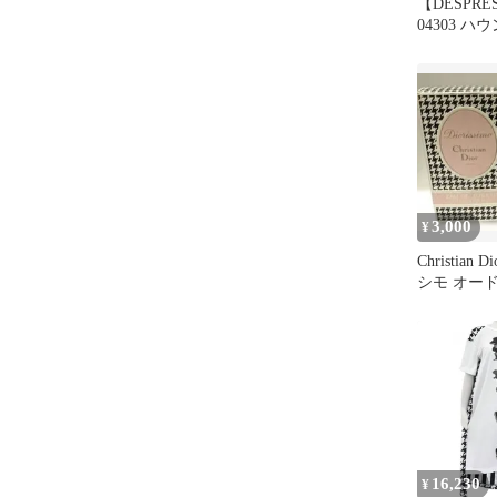
【DESPRES
04303 
グラフィカ
エストギャ
ドパンツ
3,000
¥
Christian
シモ オード
16,230
¥