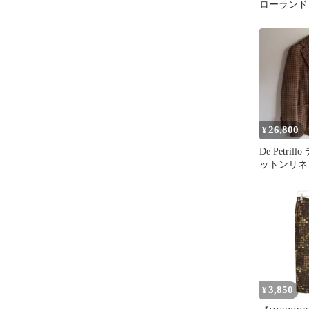
ローランド 
グリーン 黒
ウンドトゥ
切り替え /CK
26,800
¥
De Petri
ットンリネ
ゥースジャ
3,850
¥