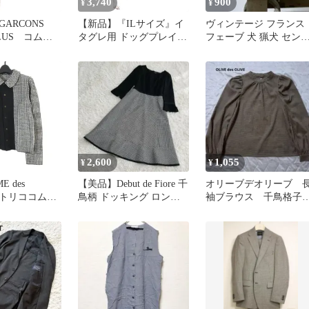
3,740
900
¥
¥
sGARCONS
【新品】『ILサイズ』イ
ヴィンテージ フランス
PLUS コムデ
タグレ用 ドッグプレイ
フェーブ 犬 猟犬 セン
オムプリュ
(R) 体操服 ジャージ Tシ
ハウンド 1264
1 90ｓ PJ-
ャツ
ブラウン ハウンド
ウール セット
ーツ S
2,600
1,055
¥
¥
ME des
【美品】Debut de Fiore 千
オリーブデオリーブ 
S トリココムデ
鳥柄 ドッキング ロング
袖ブラウス 千鳥格子
2000AW ジャ
ワンピース
パフスリーブ ベージ
ビネーション
ュ ブラウン
ゥースラウン
ツ AD2000