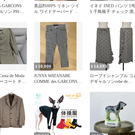
s GARCONS
美品❗️SHIPS リネン ツイ
イネド INED パンツ 5
ソン PH-
ル ワイドテーパード シ
S 千鳥格子 チェック 黒
021 サイズS ポ
ョートパンツ
白 通勤
 ハウンドトゥ
グシルエット
ピース レディ
イト ブラック
 【中古】
10,000
14,693
¥
¥
ta de Moda
JUNYA WATANABE
ローブドシャンブル コ
ーコート チェ
COMME des GARCONS
デギャルソンrobe de
ズ
パンツ
chambre COMME des
GARCONS 花柄刺繍ハ
ンドトゥースフリルラ
プスカート 黒白M位