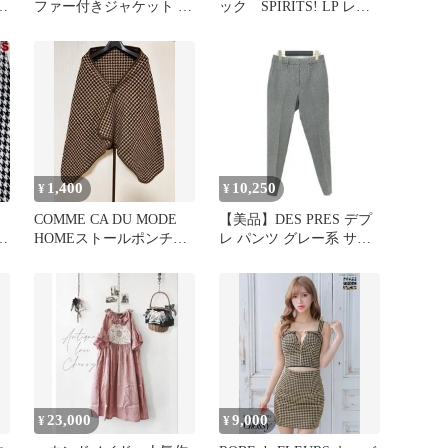
ン
ファー付きジャケット サ
ック SPIRITS! LP レコ
イズ9
ード
1,400
10,250
¥
¥
COMME CA DU MODE
【美品】DES PRES デプ
子
HOMEストールポンチョ
レ パンツ グレー系 サイ
ハウンドトゥース柄美品
ズ:32(5号) | 20秋冬 ウー
ル フランネル シガレッ
トパンツ / スラックス |
テーパード チェック柄
ハウンドトゥース | ボト
ムス ズボン | 日本製【レ
ディース】【中古】
23,000
9,000
¥
¥