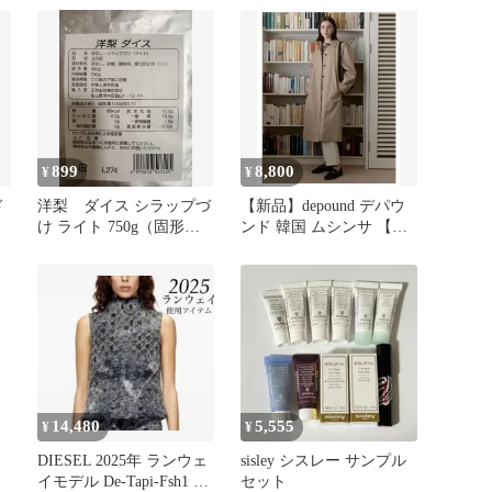
899
8,800
¥
¥
ド
洋梨 ダイス シラップづ
【新品】depound デパウ
け ライト 750g（固形
ンド 韓国 ムシンサ 【日
500g）2026.09.01
本未入荷】トレンチコー
ト
14,480
5,555
¥
¥
DIESEL 2025年 ランウェ
sisley シスレー サンプル
イモデル De-Tapi-Fsh1 ト
セット