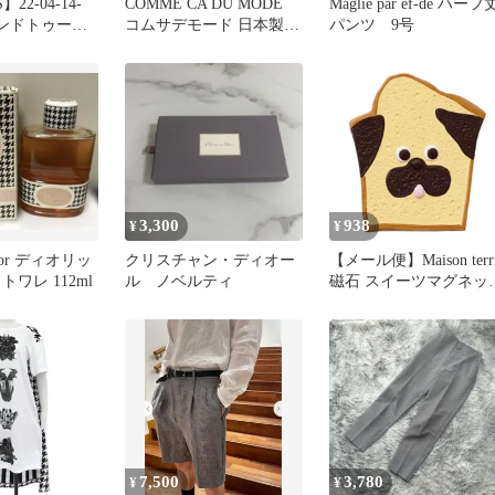
】22-04-14-
COMME CA DU MODE
Maglie par ef-de ハーフ
ハウンドトゥース
コムサデモード 日本製
パンツ 9号
ルプリント ウ
ハウンドトゥース柄 テー
ザーテーパー
ラードジャケット M グレ
ージュ 千鳥格子 レディ
ース 古着
3,300
938
¥
¥
 Dior ディオリッ
クリスチャン・ディオー
【メール便】Maison terr
トワレ 112ml
ル ノベルティ
磁石 スイーツマグネッ
パウンドケーキ デコレ
プレゼント かわいい グ
ッズ
7,500
3,780
¥
¥