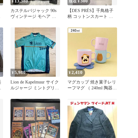
13,380
300
¥
現在 ¥
カステルバジャック 90s
【DES PRÉS】千鳥格子
ト
ヴィンテージ モヘア カ
柄 コットンスカート ひ
ーディガン 切替 L相当
ざ丈 白黒 ネイビー 1
5,980
2,410
¥
¥
長
Lion de Kapelmuur サイク
マグカップ 焼き菓子レリ
柄
ルジャージ ミントグリー
ーフマグ （ 240ml 陶器
ン
マグ マグコップ カップ
焼き菓子 食器 お菓子モ
チーフ パウンドケーキ
マドレーヌ かわいい お
しゃれ カフェ風 )