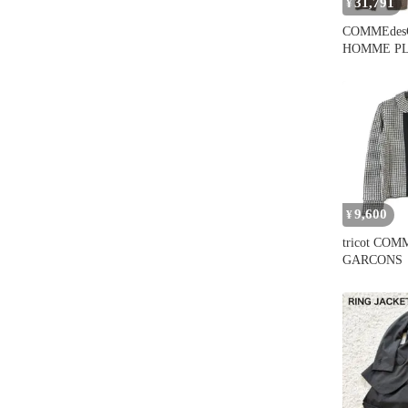
31,791
¥
COMMEde
HOMME 
ギャルソン
ス AD199
0503S 
トゥース 
アップ ス
9,600
¥
tricot COM
GARCON
ギャルソン 
ージーコン
ハウンドト
ドカラーシャ
TT-040470