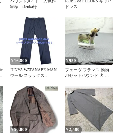
丈
ハウンドメイド 人気作
ROBE de FLEURS キャバ
家様 sizuka様
ドレス
sizuka's メルルの贈り物
16,800
950
¥
¥
ie
JUNYA WATANABE MAN
フェーヴ フランス 動物
ト
ウール スラックス
バセットハウンド 犬 フ
AD2011 紺 S
ェーブ ミニチュア 陶器
50,800
2,580
¥
¥