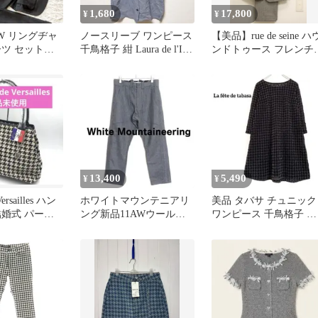
1,680
17,800
¥
¥
W リングヂャ
ノースリーブ ワンピース
【美品】rue de seine ハ
ーツ セットア
千鳥格子 紺 Laura de l'Isle
ンドトゥース フレンチ
 チェック XL
レトロ
スーツ 38
13,400
5,490
¥
¥
Versailles ハン
ホワイトマウンテニアリ
美品 タバサ チュニック
結婚式 パーテ
ング新品11AWウールク
ワンピース 千鳥格子 フ
ロップドパンツ0グレー
ロッキー 32 黒 総柄 長