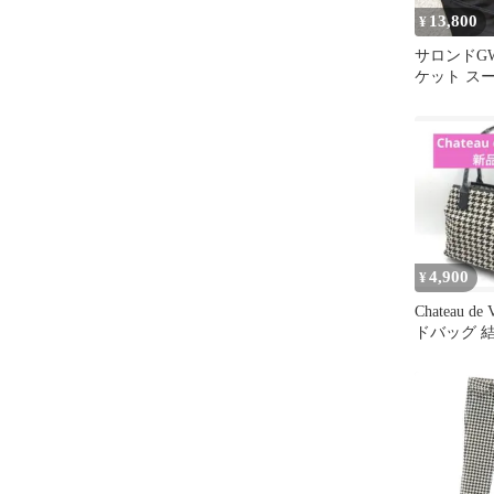
13,800
¥
サロンドG
ケット ス
ップ グレー
4,900
¥
Chateau de 
ドバッグ 
ィー