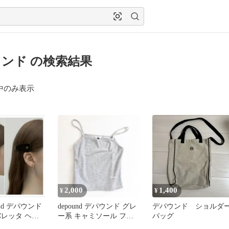
ンド の検索結果
中のみ表示
2,000
1,400
¥
¥
und デパウンド
depound デパウンド グレ
デパウンド ショルダ
バレッタ ヘア
ー系 キャミソール フリ
バッグ
ー ブラウン
ーサイズ