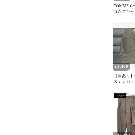
COMME de
コムデギャル
T008 AD2
リエステル
ース ビッ
半袖 ワン
ース ホワ
ECO0069
3,400
¥
【訳あり】Ces
ステンカラ
ック メン