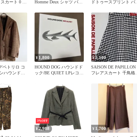
スカート 0 緑
Homme Deux シャツ パッ
ドトゥースプリント バ
 ブラック ハ
チワーク
ドカラーシャツ
ース柄 サイド
11 ■ECC005
1,800
2,100
¥
¥
llo デペトリロ コ
HOUND DOG ハウンドド
SAISON DE PAPILLON
ンハウンドト
ック/BE QUIET LPレコー
フレアスカート 千鳥格
ケット
ド
ハウンドトゥース
3%OFF
2,988
1,700
¥
¥