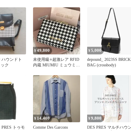
サロペット オールインワ
04711 マルチハウンド
ン
ゥースプリント リラッ
スパンツ 34
49,800
5,000
¥
¥
jour ハウンドト
未使用級⭐️超激レア RFID
depound_ 2023SS BRICK
ュック
内蔵 MIUMIU ミュウミュ
BAG (crossbody)
ウ 財布 レザー
14,400
9,800
¥
¥
 PRES トゥモ
Comme Des Garcons
DES PRES マルチハウ