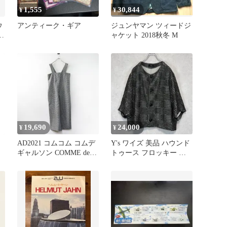
1,555
30,844
¥
¥
ウ
アンティーク・ギア
ジュンヤマン ツィードジ
ャケット 2018秋冬 M
19,690
24,000
¥
¥
AD2021 コムコム コムデ
Y's ワイズ 美品 ハウンド
ギャルソン COMME des
トゥース フロッキー ジ
袖
GARCONS ハウンドトゥ
ャケット2
ースチェック サロペット
S｜ブラック
【2400014928778】