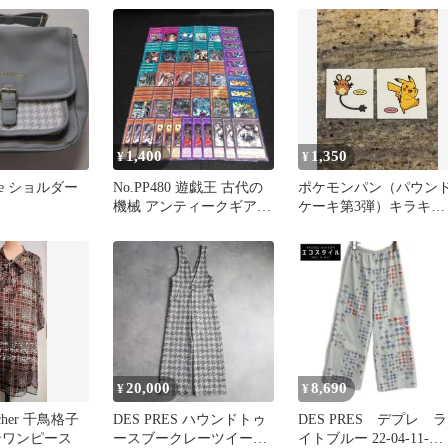
1,400
1,350
¥
¥
oule ショルダー
No.PP480 遊戯王 古代の
ポケモンパン（パウン
機械 アンティークギア
ケーキ第3弾）キラキラ
クロノス・デ・メディチ
シール 2枚セット
デッキパーツ 古代の歯車
トークン 古代の機械魔神
古代の機械巨人 アルティ
メット・パウンド 古代の
機械素体
20,000
8,690
¥
¥
oucher 千鳥格子
DES PRES ハウンドトゥ
DES PRES デプレ ラ
ンワンピース
ースブークレーツイード
イトブルー 22-04-11-