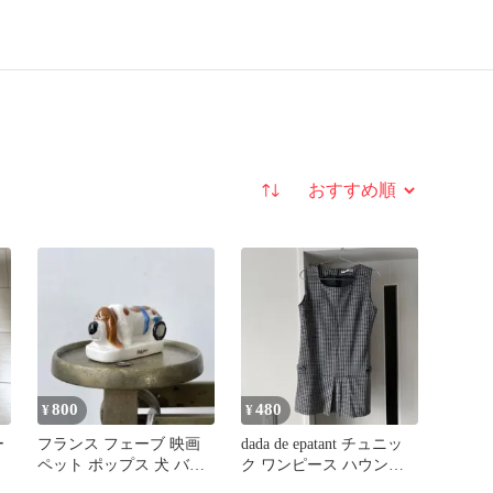
並び替え
800
480
¥
¥
ー
フランス フェーブ 映画
dada de epatant チュニッ
ペット ポップス 犬 バセ
ク ワンピース ハウンド
ットハウンド 1255
トゥース柄 M