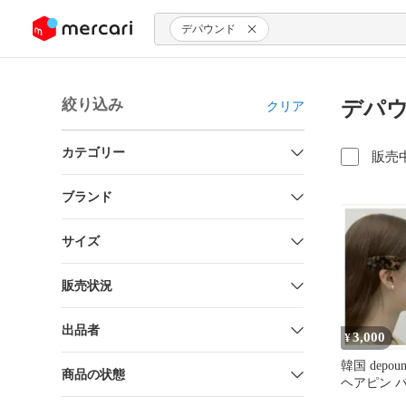
ンツにスキップ
デパウンド
絞り込み
デパウ
クリア
カテゴリー
販売
ブランド
サイズ
販売状況
出品者
3,000
¥
韓国 depo
商品の状態
ヘアピン 
アクセサリ