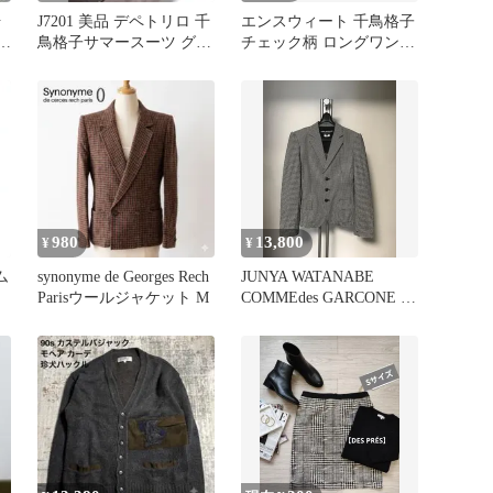
号
J7201 美品 デペトリロ 千
エンスウィート 千鳥格子
鳥格子サマースーツ グレ
チェック柄 ロングワンピ
ーブラウン 50
ース 黒 白 38 M 7分袖
980
13,800
¥
¥
ム
synonyme de Georges Rech
JUNYA WATANABE
Parisウールジャケット M
COMMEdes GARCONE ジ
ャケット M
ウ
ッ