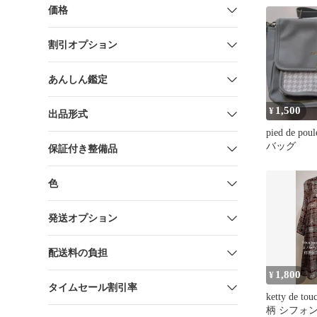
価格
割引オプション
あんしん鑑定
1,500
¥
出品形式
pied de p
バッグ
保証付き整備品
色
発送オプション
配送料の負担
1,800
¥
タイムセール割引率
ketty de t
柄 シフォ