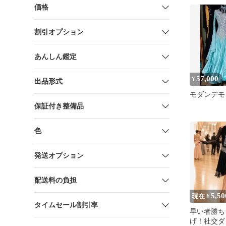
価格
割引オプション
あんしん鑑定
57,000
¥
出品形式
モダンデモ
保証付き整備品
色
発送オプション
配送料の負担
5,50
現在 ¥
タイムセール割引率
早い者勝ち
げ！社交ダ