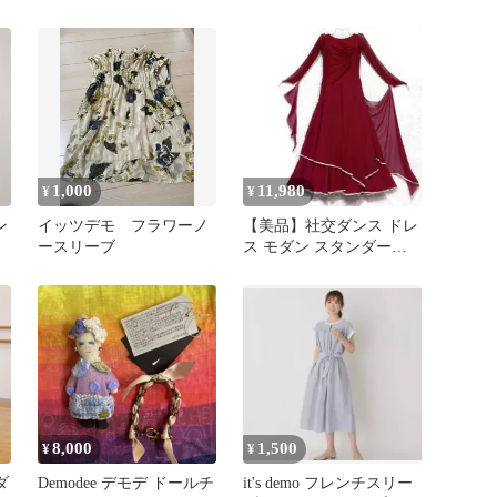
モ
1,000
11,980
¥
¥
ン
イッツデモ フラワーノ
【美品】社交ダンス ドレ
ースリーブ
ス モダン スタンダード
舞台 発表会 大会 デモ
8,000
1,500
¥
¥
ダ
Demodee デモデ ドールチ
it's demo フレンチスリー