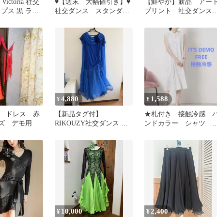
ictoria 社交
♥【週末 大幅値引き】♥
【鮮やか】新品 アー
プス 黒 ラメ
社交ダンス スタンダー
プリント 社交ダンス
付 M
ドドレス Lサイズ
ットソー 黒×赤緑ｒ30
4,880
1,588
¥
¥
 ドレス 赤
【新品タグ付】
★札付き 接触冷感 
ズ デモ用
RIKOUZY社交ダンス ワ
ンドカラー シャツ 
ンピース ドレス M 青 イ
ンピース 白 イッツ
ンナー付き
モ
10,000
2,400
¥
¥