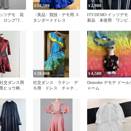
59,500
2,980
¥
¥
o イッツデモ 花
〈美品〉競技・デモ用 ス
ITS'DEMO イッツデ
 ロングワン
タンダードドレス
新品 未使用 ワンピ
ス ロング丈 ストライ
18,000
4,500
¥
¥
社交ダンス用
社交ダンス ラテン デ
Demodee デモデ ドール
黒ヒョウ柄*
モ用 ドレス チャチ
ャーム
スン★ラテン
ャ サンバ