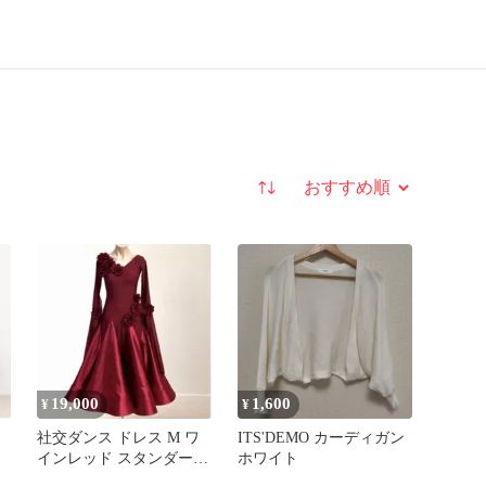
並び替え
19,000
1,600
¥
¥
社交ダンス ドレス M ワ
ITS'DEMO カーディガン
インレッド スタンダード
ホワイト
デモ 競技 パーティー 新