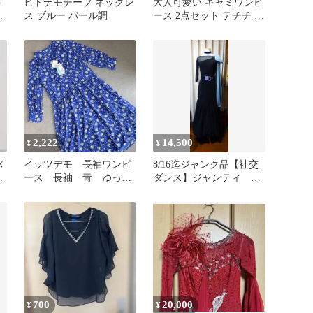
ト
ヒトデモチーフ ネックレ
大人可愛い キャミワンピ
カ
ス ブルー パール調
ース 2点セット テチチ ブ
8
ラウス 黒 白 春夏秋
2,222
14,500
¥
¥
バ
イッツデモ 長袖ワンピ
8/16迄ジャンク品【社交
ワ
ース 長袖 青 ゆった
ダンス】ジャンティ ブ
デ
りサイズ リボン【新品
ラックリボン スタンダ
タグ付き】
ードドレス
700
20,000
¥
¥