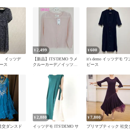
 パーティー
ピース
2,499
600
¥
¥
MO イッツデ
【新品】ITS'DEMO ラメ
it's demo イッツデモ ワ
ース
クルーカーデ／イッツデ
ピース
モ ピンク イッツデモ
2,880
7,800
¥
¥
】社交ダンスド
イッツデモ ITS'DEMO サ
プリマブティック 社交