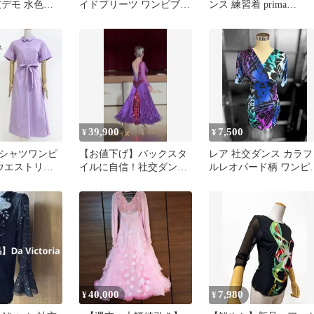
技デモ 水色
イドプリーツ ワンピブル
ンス 練習着 prima
ドドレス モ
ーグリーン F
boutique
39,900
7,500
¥
¥
O シャツワンピ
【お値下げ】バックスタ
レア 社交ダンス カラフ
 ウエストリボ
イルに自信！社交ダン
ルレオパード柄 ワンピ
丈 パープル
ス スタンダードドレ
ス トップス 豹柄
ス デモドレス
40,000
7,980
¥
¥