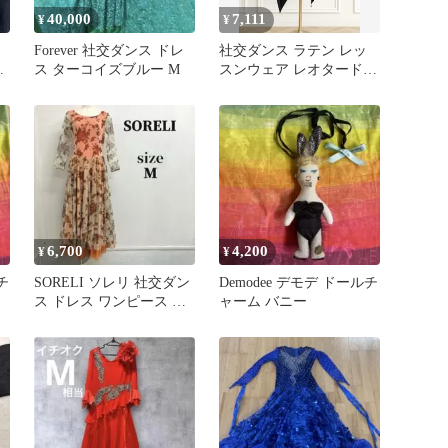
40,000
7,111
¥
¥
モ
Forever 社交ダンス ドレ
社交ダンス ラテン レッ
ー
ス ターコイズブルー M
スンウェア レオタード
プ
アシンメトリー ドレープ
練習着
6,700
4,200
¥
¥
チ
SORELI ソレリ 社交ダン
Demodee デモデ ドールチ
ス ドレス ワンピース M
ャーム バニー
オレンジ 花柄 日本製