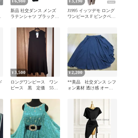
6,980
3,190
¥
¥
新品 社交ダンス メンズ
J1995 イッツデモ ロング
ン
ラテンシャツ ブラック
ワンピース F ピンクベー
ファスナー サイズM
ジュ ウエストリボン
3,500
2,200
¥
¥
ド
ロングワンピース ワン
**美品 社交ダンス シフ
ピース 黒 定価 5500
ォン素材 透け感 オーバ
ダ
円 ★新品未使用
ースカート ブラック L**