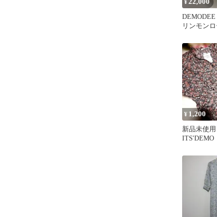
22,000
¥
DEMODEE 
リンモンロ
クマ キー
1,200
¥
新品未使
ITS'DE
モ 花柄ロ
ス ピンク