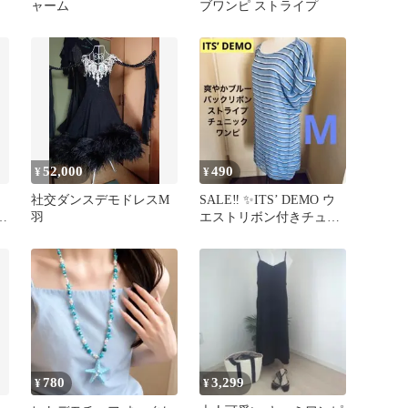
ャーム
ブワンピ ストライプ
52,000
490
¥
¥
社交ダンスデモドレスM
SALE‼️ ✨ITS’ DEMO ウ
ー
羽
エストリボン付きチュニ
ックワンピース M
780
3,299
¥
¥