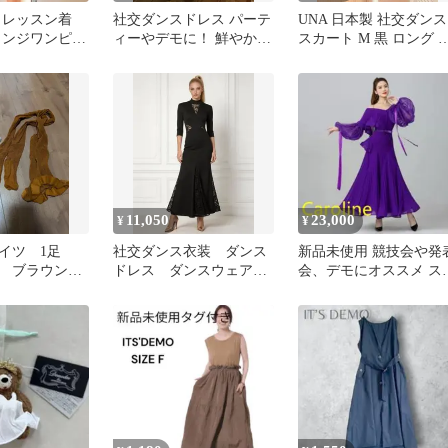
 レッスン着
社交ダンスドレス パーテ
UNA 日本製 社交ダンス
リンジワンピー
ィーやデモに！ 鮮やかな
スカート M 黒 ロング 
ンス 衣装 黒
グリーンスパンコールが
レア オーガンジー裾
綺麗
11,050
23,000
¥
¥
タイツ 1足
社交ダンス衣装 ダンス
新品未使用 競技会や発
ス ブラウン
ドレス ダンスウェア
会、デモにオススメ ス
 ハードメッ
dancedress 新品
ンダードドレス