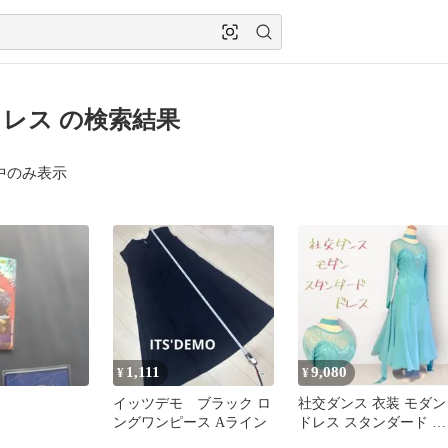
レス の検索結果
中のみ表示
1,111
9,080
¥
¥
イッツデモ ブラック ロ
社交ダンス 衣装 モダン
ングワンピース Aライン
ドレス スタンダード 水
色 ブルー L デモ パーテ