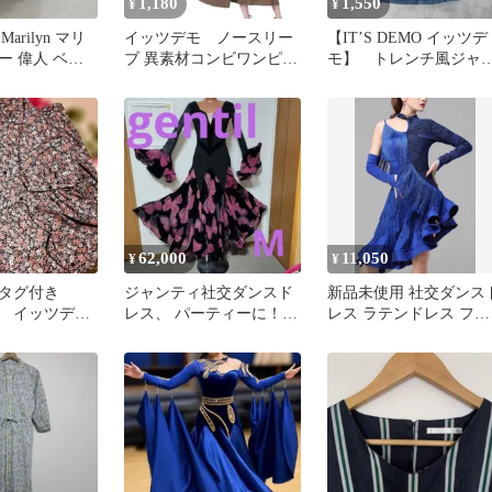
1,180
1,550
¥
¥
Marilyn マリ
イッツデモ ノースリー
【IT’S DEMO イッツデ
ー 偉人 ベア
ブ 異素材コンビワンピー
モ】 トレンチ風ジャ
ホルダー
スブラウン F 新品 ドッ
パースカート ネイビ
キング
ー F
62,000
11,050
¥
¥
用タグ付き
ジャンティ社交ダンスド
新品未使用 社交ダンス
MO イッツデ
レス、 パーティーに！ミ
レス ラテンドレス フリ
ングワンピー
ニデモに！ お値下げしま
ンジ 競技 デモ用 オー
した。
ーメイド