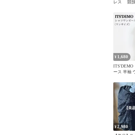
レス 競
スタンダー
ダンドレス
1,680
¥
ITS'DEM
ース 半袖
ン ロング
2,980
¥