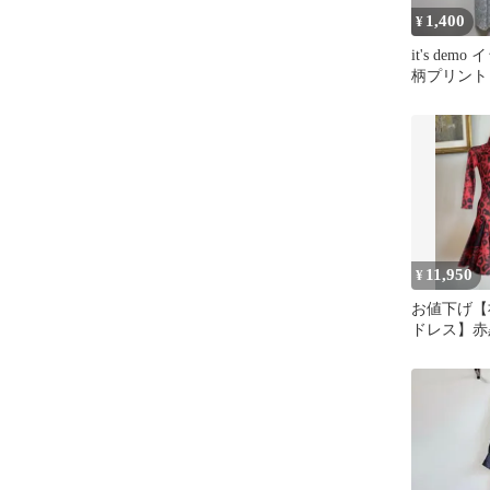
1,400
¥
it's dem
柄プリント
ピース
11,950
¥
お値下げ【
ドレス】赤
デモ*レッ
★Mサイズ