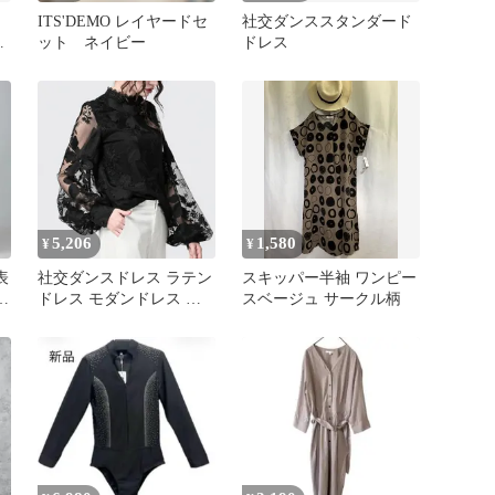
ITS'DEMO レイヤードセ
社交ダンススタンダード
フ
ット ネイビー
ドレス
5,206
1,580
¥
¥
表
社交ダンスドレス ラテン
スキッパー半袖 ワンピー
タ
ドレス モダンドレス レ
スベージュ サークル柄
ース ダンスウエア 通勤
トップス 競技 デモ ダン
ス衣装 S~4XL xzjhjpv#