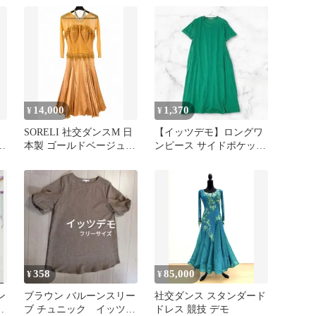
品
14,000
1,370
¥
¥
ッ
SORELI 社交ダンスM 日
【イッツデモ】ロングワ
ジ
本製 ゴールドベージュ
ンピース サイドポケット
パッド＆アクセサリー付
有 クルーネック 半袖 綿
混 F
358
85,000
¥
¥
ン
ブラウン バルーンスリー
社交ダンス スタンダード
ン
ブ チュニック イッツデ
ドレス 競技 デモ