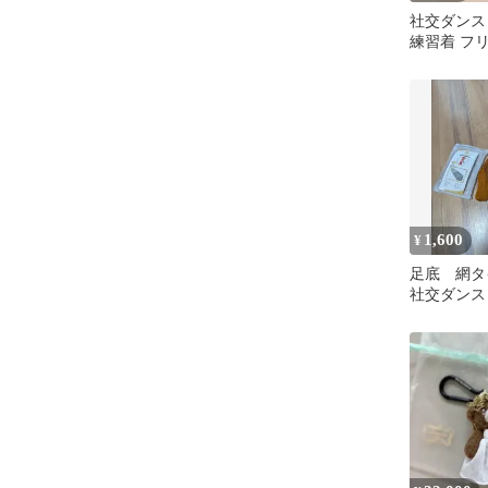
社交ダンス
練習着 フ
ス ラテンダ
M
1,600
¥
足底 網
社交ダン
破れにくい
シュ