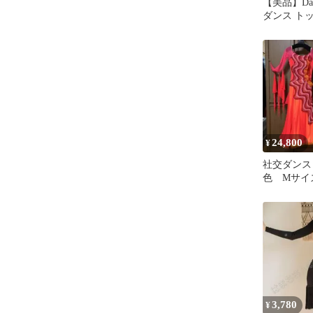
【美品】Da V
ダンス トッ
コサージュ
24,800
¥
社交ダンス
色 Mサイ
3,780
¥