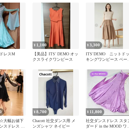
ィー
1,100
3,300
¥
¥
ドレスM
【美品】ITS’ DEMO オッ
ITS’DEMO ニットド
クスライクワンピース
キングワンピース ベー
ュ
0
8,700
11,800
¥
¥
☆大幅お値下
Chacott 社交ダンス用 メ
社交ダンスドレス スタ
ンスドレス ラ
ンズシャツ ネイビー
ダード in the MOOD ワ