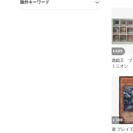
除外キーワード
&覇者の鳴
699
¥
遊戯王 ブ
ミニオン 
め売り 各
300
¥
遊 プレイ D