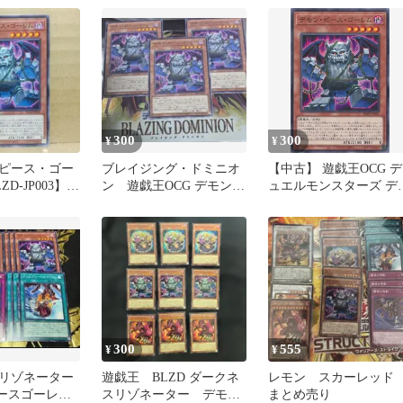
300
300
¥
¥
ピース・ゴー
ブレイジング・ドミニオ
【中古】 遊戯王OCG デ
D-JP003】
ン 遊戯王OCG デモン・
ュエルモンスターズ デ
6枚】
ピース・ゴーレム 3枚
ン・ピース・ゴーレム
BLZD BLZD-JP003
300
555
¥
¥
リゾネーター
遊戯王 BLZD ダークネ
レモン スカーレッ
ースゴーレム
スリゾネーター デモン
まとめ売り