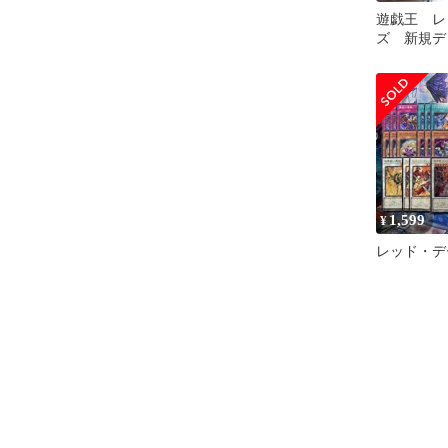
遊戯王 レ
ズ 新規デ
種24枚
1,599
¥
レッド・デ