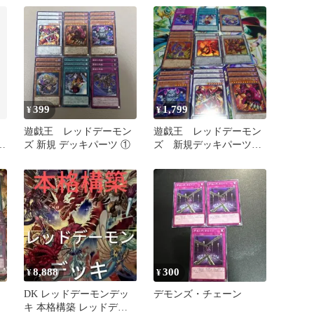
399
1,799
¥
¥
遊戯王 レッドデーモン
遊戯王 レッドデーモン
モ
ズ 新規 デッキパーツ ①
ズ 新規デッキパーツ9
種24枚
8,888
300
¥
¥
ド
DK レッドデーモンデッ
デモンズ・チェーン
キ 本格構築 レッドデー