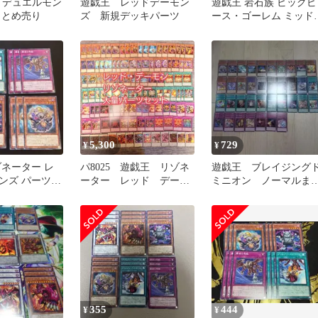
G デュエルモン
遊戯王 レッドデーモン
遊戯王 岩石族 ビッグピ
まとめ売り
ズ 新規デッキパーツ
ース・ゴーレム ミッド
ース・ゴーレム ガイア
レーム
5,300
729
¥
¥
ゾネーター レ
パ8025 遊戯王 リゾネ
遊戯王 ブレイジング
ンズ パーツ
ーター レッド デーモ
ミニオン ノーマルま
ン デッキ パーツ
め売り 各3枚セット(10
355
444
¥
¥