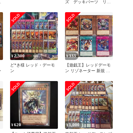
紅
ズ デッキパーツ リゾ
ブ
ネーター ジャックアトラ
ス 等☆
2,300
333
¥
¥
ど*き様 レッド・デーモ
【遊戯王】レッドデーモ
ン
ン
ン リゾネーター 新規 デ
ッキパーツ 計14枚
620
1,000
¥
¥