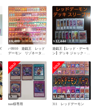
モン 構築済みデッキ
6,400
12,444
¥
¥
ズ
パ8010 遊戯王 レッド
遊戯王【レッド・デーモ
デーモン リゾネータ
ン】デッキ ジャック・ア
ー ジャックアトラス
トラス スリーブ付
デッキパーツ
300
1,200
¥
¥
nao様専用
311 レッドデーモン