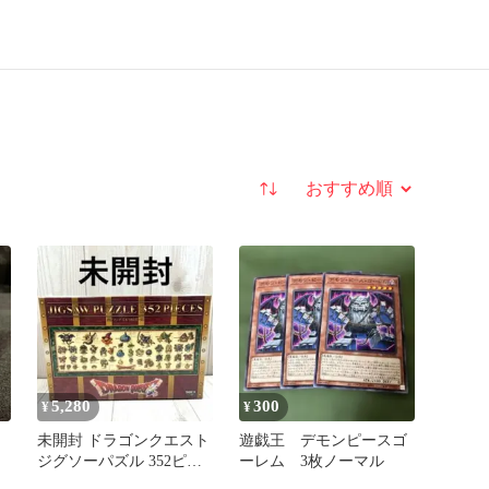
並び替え
5,280
300
¥
¥
未開封 ドラゴンクエスト
遊戯王 デモンピースゴ
ジグソーパズル 352ピー
ーレム 3枚ノーマル
ス モンスター図鑑 廃盤