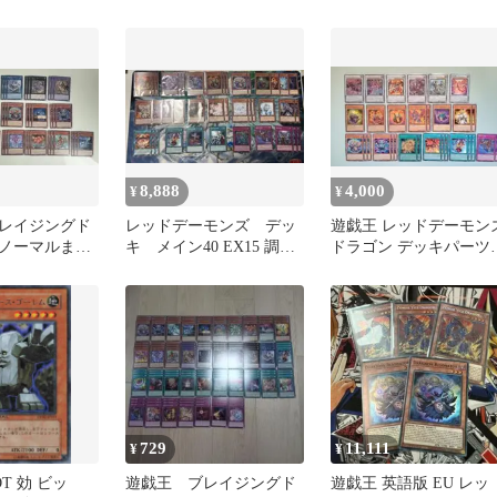
動セットA
ピースゴーレム ノーマ
ル
8,888
4,000
¥
¥
レイジングド
レッドデーモンズ デッ
遊戯王 レッドデーモン
ノーマルまと
キ メイン40 EX15 調整
ドラゴン デッキパーツ
3枚
用パーツ6
30枚
729
11,111
¥
¥
T 効 ビッ
遊戯王 ブレイジングド
遊戯王 英語版 EU レッ