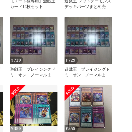
【ユート様専用】遊戯王
遊戯王 レッドデーモンズ
ピ
カード14枚セット
デッキパーツまとめ売り
フ
ブレイジングドミニオン
729
729
¥
¥
ド
遊戯王 ブレイジングド
遊戯王 ブレイジングド
と
ミニオン ノーマルまと
ミニオン ノーマルまと
)
め売り 各3枚セット⑧
め売り 各3枚セット⑨
380
355
¥
¥