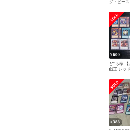
グ・ピース
DT02 1枚
600
¥
ど*ら様 【gi
戯王 レッ
ズ・ドラゴ
388
¥