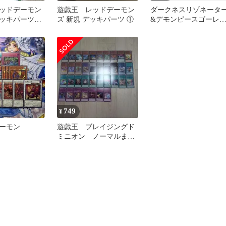
ッドデーモン
遊戯王 レッドデーモン
ダークネスリゾネータ
ッキパーツ9
ズ 新規 デッキパーツ ①
&デモンピースゴーレ
&覇者の鳴動セットA
749
¥
ーモン
遊戯王 ブレイジングド
ミニオン ノーマルまと
め売り 各3枚セット(12)