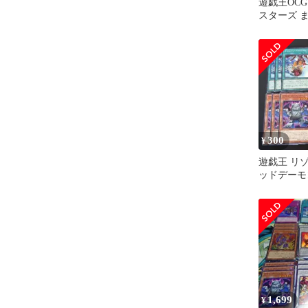
遊戯王OC
スターズ 
300
¥
遊戯王 リ
ッドデーモ
BLZD
1,699
¥