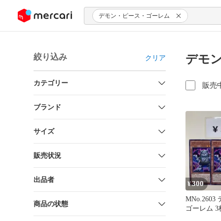
ンツにスキップ
デモン・ピース・ゴーレム
絞り込み
デモン
クリア
カテゴリー
販売
ブランド
サイズ
販売状況
出品者
300
¥
MNo.260
商品の状態
ゴーレム 3