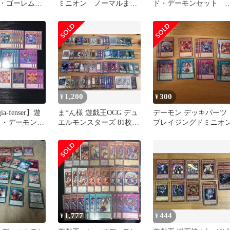
・ゴーレム
ミニオン ノーマルまと
ド・デーモンセット 
め売り 各3枚セット(11)
蓮の王者、クリムゾン
レード他
1,200
300
¥
¥
a-fenser】遊
ま*ん様 遊戯王OCG デュ
デーモン デッキパーツ
ド・デーモン
エルモンスターズ 81枚セ
ブレイジングドミニオ
ン ジャック
ット ウルトラパラレル含
1,777
444
¥
¥