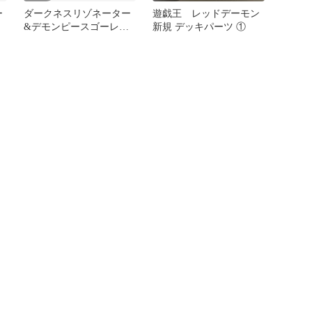
ー
ダークネスリゾネーター
遊戯王 レッドデーモン
ム
&デモンピースゴーレム
新規 デッキパーツ ①
&覇者の鳴動セットA