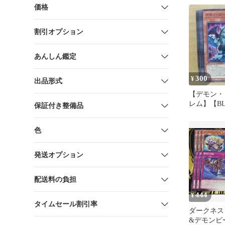
価格
割引オプション
あんしん鑑定
300
¥
出品形式
【デモン・
レム】【BLZ
保証付き整備品
【ノーマル
色
発送オプション
配送料の負担
444
¥
タイムセール割引率
ダークネス
&デモンピ