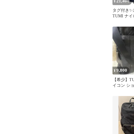
21,400
¥
タグ付き✨
TUMI ナ
ーバッグ GE
タグ
9,800
¥
【希少】TU
イコン シ
レザー ブ
ス