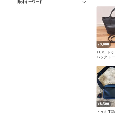
除外キーワード
バッグ 折
付き
9,000
¥
TUMI ト
バッグ トー
ニャ Small
8,500
¥
トゥミ TU