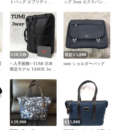
トバッグ エブリディ ト
ッグ 2way エクスパンダ
ゥミ A4サイズ
ブル ナイロン ブラック
18,330
5,000
¥
現在 ¥
可
✨入手困難✨TUMI 日本
tumi ショルダーバッグ
ッ
限定モデル TAHOE 3way
ン
2層 ビジネスバッグ
29,900
15,000
¥
¥