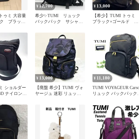
12,700
13,000
¥
¥
】トゥミ 大容量
希少✨TUMI リュック
【希少】TUMI トゥ
ク ブラック
バックパック サシャ
ブラック×ゴールド リ
ナイロン 黒 A4可 日
ュック バックパック
本限定
13,000
11,180
¥
¥
ゥミ ショルダー
【廃盤 希少】TUMI ヴォ
TUMI VOYAGEUR Cars
3D ナイロン
ヤージュ 迷彩 リュッ
リュック バックパック
斜め掛け
ク 大容量 カモフラ
黒 大容量