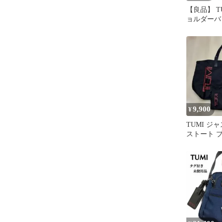
【良品】 T
ョルダーバ
ッグ ワン
グ テック系
グレージュ
色 ナイロ
ス 男女兼用
ィース
9,900
¥
TUMI ジ
ストート 