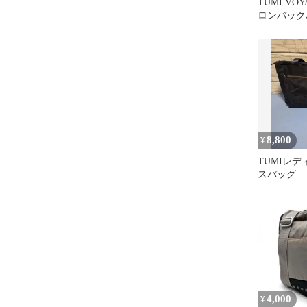
TUMI VO
ロンバック
8,800
¥
TUMIレデ
スバッグ
4,000
¥