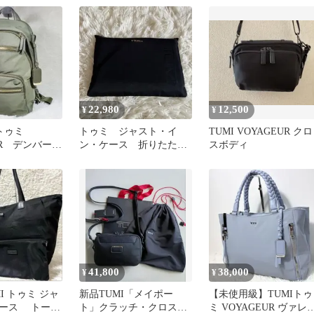
バッグ
22,980
12,500
¥
¥
】トゥミ
トゥミ ジャスト・イ
TUMI VOYAGEUR クロ
EUR デンバー
ン・ケース 折りたたみ
スボディ
オリーブ
バッグ トート ナイロ
ン ブラック
41,800
38,000
¥
¥
I トゥミ ジャ
新品TUMI「メイポー
【未使用級】TUMIトゥ
ース トート
ト」クラッチ・クロスボ
ミ VOYAGEUR ヴァレ