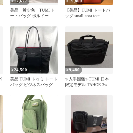
17,677
19,800
¥
¥
リ
美品 希少色 TUMI ト
【美品】TUMI トートバ
ートバッグ ボルドー レ
ッグ small nora tote
ザー ビジネストート
トゥミ
24,500
9,480
¥
¥
パ
美品 TUMI トゥミ トート
✨入手困難✨TUMI 日本
バッグ ビジネスバッグ
限定モデル TAHOE 3way
ナイロン 肩掛け A4
2層 ビジネスバッグ