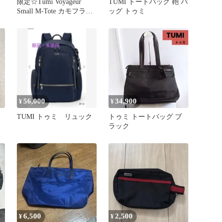
ト
限定☆Tumi Voyageur
TUMI トートバッグ 鞄 バ
Small M-Tote カモフラー
ッグ トゥミ
ス
ジュトート
56,000
34,900
¥
¥
TUMI トゥミ リュック
トゥミ トートバッグ ブ
ラック
6,500
2,500
¥
¥