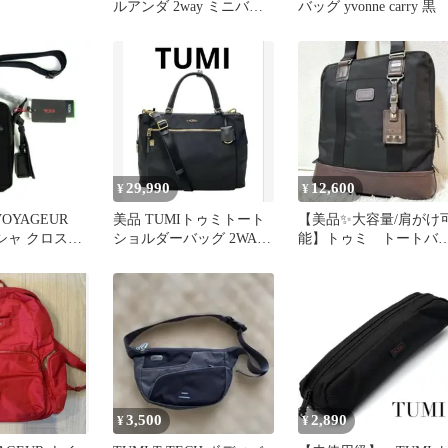
ルアンダ 2way ミニバッ
バッグ yvonne carry 黒
グネイビー レザー
29,990
12,600
¥
¥
OYAGEUR
美品 TUMIトゥミトート
【美品✨大容量/肩がけ
ペルシャ クロスボ
ショルダーバッグ 2WAY
能】トゥミ トートバ
ック◆
斜め掛け ナイロン
グ レザー ナイロ
黒 茶 人気
3,500
2,890
¥
¥