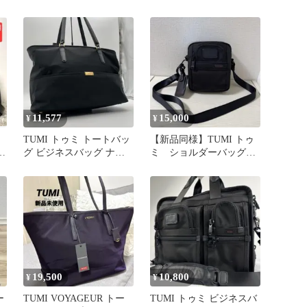
ッグ 軽量 ブラック
11,577
15,000
¥
¥
ゥ
TUMI トゥミ トートバッ
【新品同様】TUMI トゥ
ハ
グ ビジネスバッグ ナイ
ミ ショルダーバッグ
ロン 黒 A4 金ロゴ
ブラック 黒 22303111
19,500
10,800
¥
¥
ー
TUMI VOYAGEUR トー
TUMI トゥミ ビジネスバ