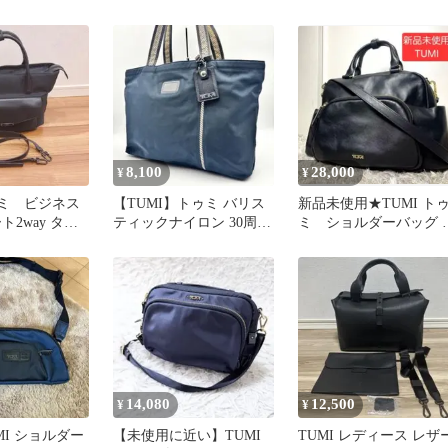
り畳み ポーチ
ディ
タ ミディアム・トート
青
8,100
28,000
¥
¥
ゥミ ビジネス
【TUMI】トゥミ バリス
新品未使用★TUMI ト
ト2way ター
ティックナイロン 30周年
ミ ショルダーバッグ 
記念 トートバッグ ネイ
ンドバッグ レザー 本革
ビー
14,080
12,500
¥
¥
MI ショルダー
【未使用に近い】TUMI
TUMI レディース レザ