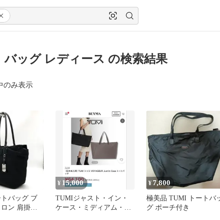
 バッグ レディース の検索結果
中のみ表示
15,000
7,800
¥
¥
ートバッグ ブ
TUMIジャスト・イン・
極美品 TUMI トートバ
イロン 肩掛け
ケース・ミディアム・薄
グ ポーチ付き
紫色 ジッパー付きトート