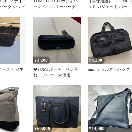
YAGEUR ナイ
TUMI T-TECH ボディバ
【未使用級】 TUMI 
パック レッド
ッグ ショルダーバッグ
ゥミ ガジェット ポーチ
軽量メンズ レディース
ペンケース マルチケー
黒
3,200
4,200
¥
¥
ィース ビジネ
❤️TUMI ポーチ ペン入
tumi ショルダーバッグ
れ ブルー 未使用 タ
グ付き 値下不可
60,000
14,000
¥
¥