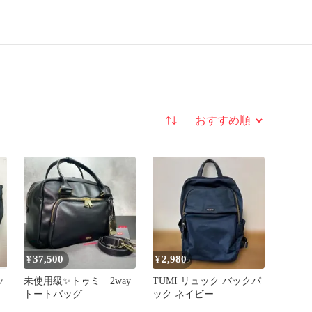
並び替え
37,500
2,980
¥
¥
ッ
未使用級✨トゥミ 2way
TUMI リュック バックパ
トートバッグ
ック ネイビー