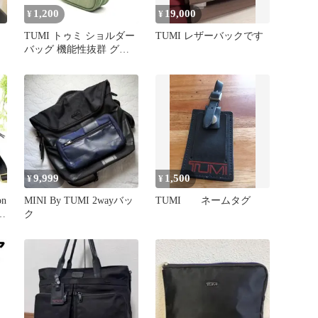
1,200
19,000
¥
¥
ミ
TUMI トゥミ ショルダー
TUMI レザーバックです
バッグ 機能性抜群 グリ
ーン 緑 メンズ レディー
ス 男女兼用
9,999
1,500
¥
¥
on
MINI By TUMI 2wayバッ
TUMI ネームタグ
ク