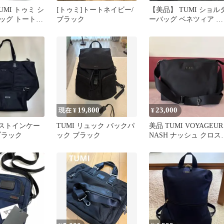
UMI トゥミ シ
[トゥミ]トートネイビー/
【美品】 TUMI ショル
ッグ トートバ
ブラック
ーバッグ ベネツィア 本
ショルダーバッ
革 斜め掛け チャーム
 グレー 灰色
 ブラック 黒
ン ユニセック
 メンズ レデ
19,800
23,000
現在 ¥
¥
ャストインケー
TUMI リュック バックパ
美品 TUMI VOYAGEUR
ブラック
ック ブラック
NASH ナッシュ クロス
ディ