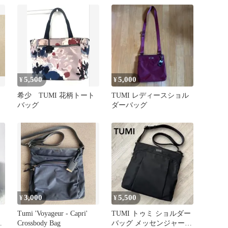
5,500
5,000
¥
¥
希少 TUMI 花柄トート
TUMI レディースショル
バッグ
ダーバッグ
3,000
5,500
¥
¥
Tumi 'Voyageur - Capri'
TUMI トゥミ ショルダー
ッ
Crossbody Bag
バッグ メッセンジャーバ