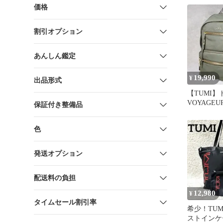
価格
割引オプション
あんしん鑑定
19,990
¥
出品形式
【TUMI
VOYAG
保証付き整備品
リュック 
色
発送オプション
配送料の負担
12,980
¥
タイムセール割引率
希少！TUM
ストインケ