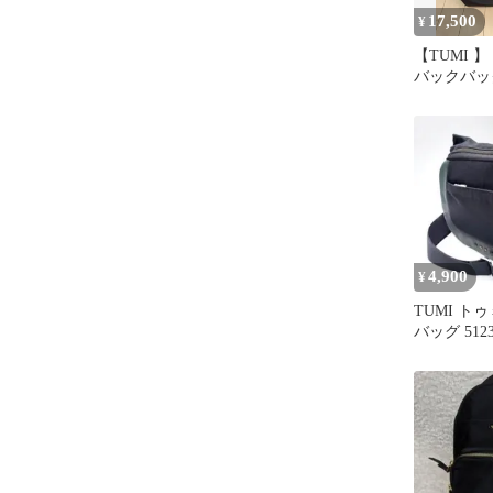
17,500
¥
【TUMI 
バックバッ
4843707D0
4,900
¥
TUMI ト
バッグ 512
ブラック 