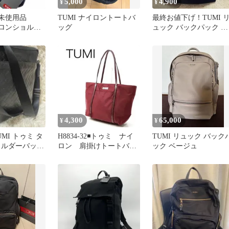
5,000
4,900
¥
¥
未使用品
TUMI ナイロントートバ
最終お値下げ！TUMI 
イロンショルダ
ッグ
ュック バックパック ネ
N4.3 レザー
イビー
4,300
65,000
¥
¥
MI トゥミ タ
H8834-32◾️トゥミ ナイ
TUMI リュック バック
ョルダーバッグ
ロン 肩掛けトートバッ
ック ベージュ
ラック ビジネ
グ A4収納可