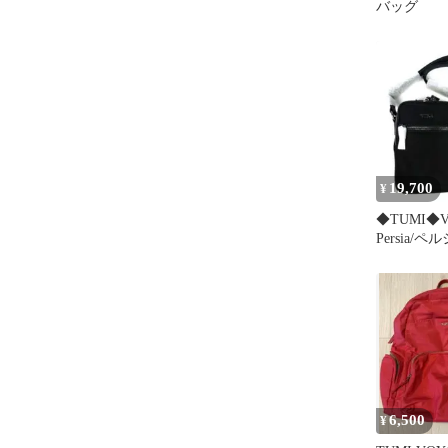
バッグ
19,700
¥
◆TUMI◆V
Persia/
ディ◆ブラ
6,500
¥