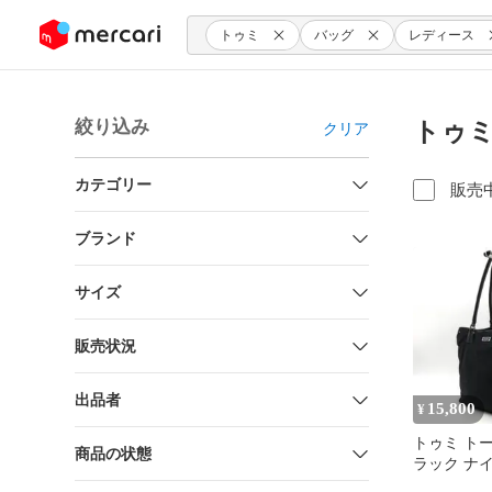
ンツにスキップ
トゥミ
バッグ
レディース
絞り込み
トゥミ
クリア
カテゴリー
販売
ブランド
サイズ
販売状況
出品者
15,800
¥
トゥミ ト
商品の状態
ラック ナ
黒