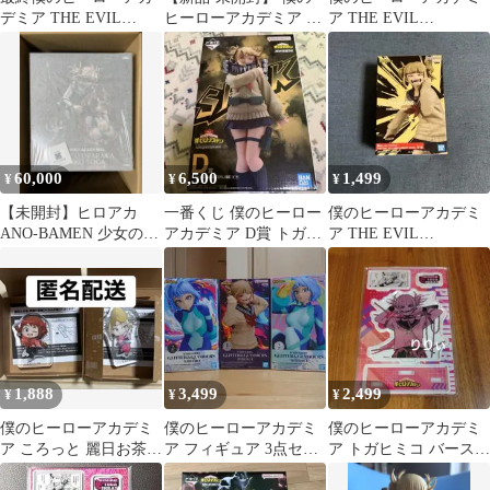
デミア THE EVIL
ヒーローアカデミア プ
ア THE EVIL
VILLAINS フィギュア
ライズ フィギュア まと
VILLAINS DX トガヒ
2種
め売り
ミコ
60,000
6,500
1,499
¥
¥
¥
【未開封】ヒロアカ
一番くじ 僕のヒーロー
僕のヒーローアカデミ
ANO-BAMEN 少女のエ
アカデミア D賞 トガヒ
ア THE EVIL
ゴ お茶子 トガヒミコ
ミコ MASTERLISE
VILLAINs トガヒミコ
1,888
3,499
2,499
¥
¥
¥
僕のヒーローアカデミ
僕のヒーローアカデミ
僕のヒーローアカデミ
ア ころっと 麗日お茶子
ア フィギュア 3点セッ
ア トガヒミコ バースデ
トガヒミコ
ト
イ 名場面ジオラマフィ