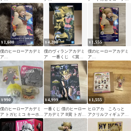
GLITTER&GLAMOUR
GLITTER&GLAMOUR
ギュア
S トガヒミコ
S トガヒミコ
1,600
4,200
1,555
¥
¥
¥
僕のヒーローアカデミ
僕のヴィランアカデミ
僕のヒーローアカデミ
ア
ア 一番くじ C賞
ア
GLITTER&GLAMOUR
フィギュア トガヒ
GLITTER&GLAMOUR
S トガヒミコ
ミコ
S トガヒミコ
990
4,999
1,555
¥
¥
¥
僕のヒーローアカデミ
一番くじ 僕のヒーロー
ヒロアカ ころっと
ア トガヒミコ キーホル
アカデミア B賞 トガヒ
アクリルフィギュアコ
ダー グッズセット
ミコ MASTERLISE
レクション 中国四
国 トガヒミコ