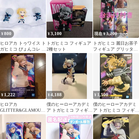
S
800
3,100
3,200
¥
¥
現在 ¥
ヒロアカ トゥワイス ト
トガヒミコ フィギュア
トガヒミコ 麗日お茶子
ガヒミコ ぴょんコレ フ
2種セット
フィギュア グリッター
ィギュア 僕のヒーロー
グラマラス
アカデミア
1,222
4,188
1,500
¥
¥
¥
ヒロアカ
僕のヒーローアカデミ
僕のヒーローアカデミ
GLITTER&GLAMOUR
ア トガヒミコ フィギュ
ア トガヒミコ フィギュ
S -HIMIKO TOGA-Ⅱ
ア
ア