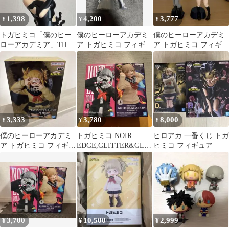
1,398
4,200
3,777
¥
¥
¥
トガヒミコ「僕のヒー
僕のヒーローアカデミ
僕のヒーローアカデミ
ローアカデミア」THE
ア トガヒミコ フィギュ
ア トガヒミコ フィギュ
EVIL VILLAINS-DX
ア 箱あり
ア まとめ売り
3,333
3,780
8,000
¥
¥
¥
僕のヒーローアカデミ
トガヒミコ NOIR
ヒロアカ 一番くじ トガ
ア トガヒミコ フィギュ
EDGE,GLITTER&GLA
ヒミコ フィギュア
ア THE EVIL
MOURS 未開封セット
3,700
10,500
2,999
¥
¥
¥