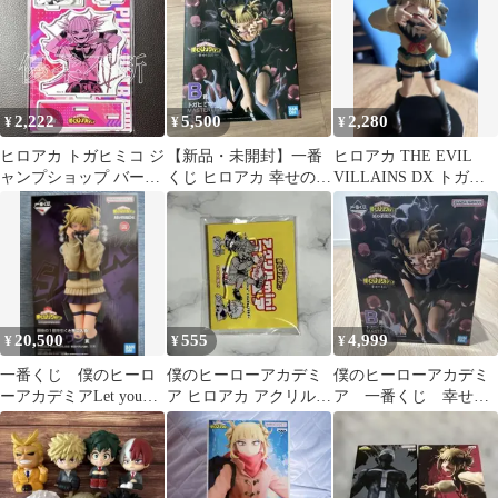
ギュア
2,222
5,500
2,280
¥
¥
¥
ヒロアカ トガヒミコ ジ
【新品・未開封】一番
ヒロアカ THE EVIL
ャンプショップ バース
くじ ヒロアカ 幸せの上
VILLAINS DX トガヒ
デイジオラマフィギュ
に B賞 トガヒミコ フィ
ミコⅢ
ア 2026
ギュア
20,500
555
4,999
¥
¥
¥
一番くじ 僕のヒーロ
僕のヒーローアカデミ
僕のヒーローアカデミ
ーアカデミアLet you
ア ヒロアカ アクリル
ア 一番くじ 幸せの
down ラストワン トガ
miniフィギュア 幼少期
上に B賞 トガヒミ
ヒミコ
トガ②
コ フィギュア