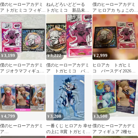
僕のヒーローアカデミ
ねんどろいどどーる
僕のヒーローアカデミ
ア トガヒミコ フィギュ
トガヒミコ 新品未開
ア ヒロアカ ちょこのっ
ア 2体セット
封 僕のヒーローアカ
こ セット
デミア
3,199
3,222
2,999
¥
¥
¥
僕のヒーローアカデミ
僕のヒーローアカデミ
ヒロアカ トガヒミ
ア ジオラマフィギュア
ア トガヒミコ バー
コ バースデイ2026
バースデー缶バッジ ト
スデー缶バッジ 原
缶バッジ 名場面ジオ
ガヒミコ
作 アクリルスタンド
ラマフィギュア
4,799
3,200
3,500
¥
¥
¥
僕のヒーローアカデミ
一番くじ ヒロアカ 幸せ
僕のヒーローアカデミ
ア
の上に B賞 トガヒミコ
ア フィギュア 2種セッ
GLITTER&GLAMORO
フィギュア ナイフな
ト