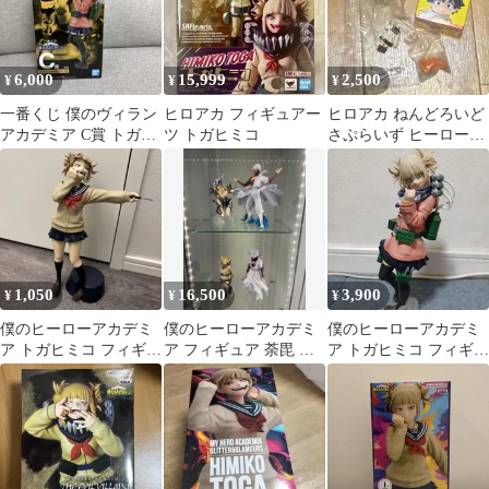
6,000
15,999
2,500
¥
¥
¥
一番くじ 僕のヴィラン
ヒロアカ フィギュアー
ヒロアカ ねんどろいど
アカデミア C賞 トガヒ
ツ トガヒミコ
さぷらいず ヒーローVS
ミコ フィギュア
敵編 トガヒミコ パーツ
付き
1,050
16,500
3,900
¥
¥
¥
僕のヒーローアカデミ
僕のヒーローアカデミ
僕のヒーローアカデミ
ア トガヒミコ フィギュ
ア フィギュア 荼毘 ト
ア トガヒミコ フィギュ
ア
ガヒミコ 一番くじ 4
ア
体セット