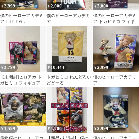
2,999
2,000
2,000
¥
¥
¥
僕のヒーローアカデミ
僕のヒーローアカデミ
僕のヒーローアカデミ
ア THE EViL
ア
ア トガヒミコ フィギュ
VILLAINS DX トガヒ
GLITTER&GLAMOUR
ア
ミコ Ⅲ
S トガヒミコ
GLITTER&GLAMOUR
S
3,799
10,444
2,999
¥
¥
¥
【未開封]ヒロアカ ト
トガヒミコ ねんどろい
僕のヒーローアカデミ
ガヒミコ フィギュア 2
どどーる
ア
種セット
GLITTER&GLAMOUR
S トガヒミコ
1,599
4,700
2,999
¥
¥
¥
最終僕のヒーローアカ
【新品•未開封】 僕の
僕のヒーローアカデミ