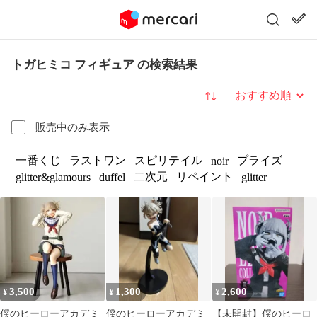
トガヒミコ フィギュア の検索結果
並び替え
販売中のみ表示
一番くじ
ラストワン
スピリテイル
プライズ
noir
二次元
リペイント
glitter&glamours
duffel
glitter
3,500
1,300
2,600
¥
¥
¥
僕のヒーローアカデミ
僕のヒーローアカデミ
【未開封】僕のヒーロ