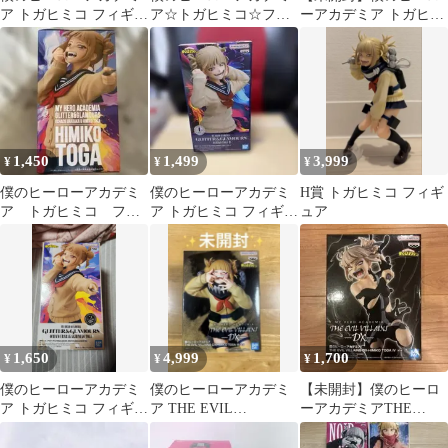
ア トガヒミコ フィギュ
ア☆トガヒミコ☆フィ
ーアカデミア トガヒミ
ア ヒロアカ
ギュア
コ Noir Edge フィギュ
ア
1,450
1,499
3,999
¥
¥
¥
僕のヒーローアカデミ
僕のヒーローアカデミ
H賞 トガヒミコ フィギ
ア トガヒミコ フィ
ア トガヒミコ フィギュ
ュア
ギュア
ア
GLITTER&GLAMOUR
1,650
4,999
1,700
¥
¥
¥
僕のヒーローアカデミ
僕のヒーローアカデミ
【未開封】僕のヒーロ
ア トガヒミコ フィギュ
ア THE EVIL
ーアカデミアTHE
ア
VILLAINS DX トガヒ
EVILVILLAINS DXト
GLITTER&GLAMOUR
ミコ
ガヒミコ