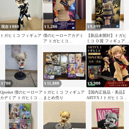
S
888
1,280
9,999
現在 ¥
¥
¥
トガヒミコ フィギュア
僕のヒーローアカデミ
【新品未開封】トガヒ
ア トガヒミコ
ミコ Ｄ賞 フィギュア
GLITTER&GLAMOUR
一番くじ （箱やや傷へ
S フィギュア
こみあり）
700
11,888
9,980
¥
¥
¥
Qposket 僕のヒーローア
トガヒミコ フィギュア
【国内正規品・美品】
カデミア トガヒミコ フ
まとめ売り
ARTFX J トガヒミコ
ィギュア
1/8 コトブキヤ 完品