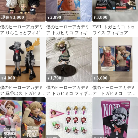
3,000
2,899
3,800
現在 ¥
¥
¥
僕のヒーローアカデミ
僕のヒーローアカデミ
EVIL トガヒミコ トゥ
ア りらこっとフィギュ
ア トガヒミコ フィギュ
ワイス フィギュア
ア 7点セット ヒロアカ
ア ダッフルコート
4,000
1,700
3,600
¥
¥
¥
僕のヒーローアカデミ
僕のヒーローアカデミ
僕のヒーローアカデミ
ア 緑谷出久 トガヒミ
ア トガヒミコ フィギュ
ア トガヒミコ フィ
コ モノクロフィギュ
ア
ギュア2セット
ア