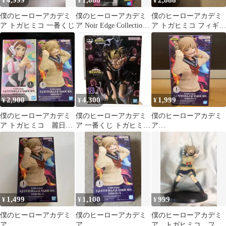
4,999
1,888
2,888
¥
¥
¥
僕のヒーローアカデミ
僕のヒーローアカデミ
僕のヒーローアカデミ
ア トガヒミコ 一番くじ
ア Noir Edge Collection
ア トガヒミコ フィギュ
トガヒミコ
ア 2種セット
2,900
4,300
1,999
¥
¥
¥
僕のヒーローアカデミ
僕のヒーローアカデミ
僕のヒーローアカデミ
ア トガヒミコ 麗日お
ア 一番くじ トガヒミコ
ア
茶子フィギュア 2種セ
MASTERLISE B賞 開
GLITTER&GLAMOUR
ット
封品
S トガヒミコ
1,499
1,100
999
¥
¥
¥
僕のヒーローアカデミ
僕のヒーローアカデミ
僕のヒーローアカデミ
ア
ア
ア トガヒミコ フィ