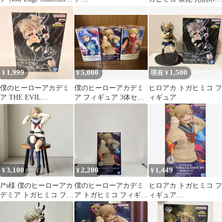
トガヒミコ
GLITTER&GLAMOUR
3点セット
S フィギュアお茶子&
トガ
1,999
5,000
1,500
¥
¥
現在 ¥
僕のヒーローアカデミ
僕のヒーローアカデミ
ヒロアカ トガヒミコ フ
ア THE EVIL
ア フィギュア 3体セッ
ィギュア
VILLAINS DX トガヒ
ト
ミコ
3,100
2,200
1,449
¥
¥
¥
J*s様 僕のヒーローアカ
僕のヒーローアカデミ
ヒロアカ トガヒミコ フ
デミア トガヒミコ フィ
ア トガヒミコ フィギュ
ィギュア
ギュア ヒロアカ
ア
GLITTER&GLAMOUR
GLITTER&GLAMOUR
S 中身のみ