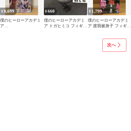
8,699
660
1,799
¥
¥
¥
僕のヒーローアカデミ
僕のヒーローアカデミ
僕のヒーローアカデミ
ア
ア トガヒミコ フィギュ
ア 渡我被身子 フィギュ
GLITTER&GLAMOUR
ア
ア Noir Edge トガヒミ
S フィギュア 4種セッ
コ
ト
次へ