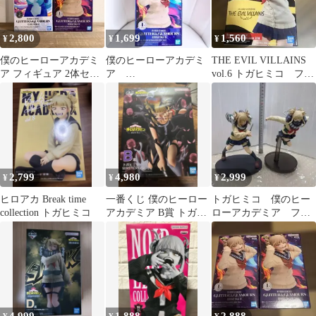
2,800
1,699
1,560
¥
¥
¥
僕のヒーローアカデミ
僕のヒーローアカデミ
THE EVIL VILLAINS
ア フィギュア 2体セッ
ア
vol.6 トガヒミコ フィ
ト 波動ねじれ トガヒミ
GLITTER&GLAMOUR
ギュア
コ
S トガヒミコ フィギ
ュア
2,799
4,980
2,999
¥
¥
¥
ヒロアカ Break time
一番くじ 僕のヒーロー
トガヒミコ 僕のヒー
collection トガヒミコ
アカデミア B賞 トガヒ
ローアカデミア フィ
ミコ ヒロアカ
ギュア 2種セット ヒ
ロアカ