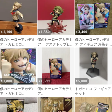
USトガヒミコ ミルコ
し
1,100
1,580
3,400
¥
¥
¥
僕のヒーローアカデミ
僕のヒーローアカデミ
僕のヒーローアカデミ
ア トガヒミコ
ア デスクトップヒー
ア フィギュア お茶子
GLITTER
ローズ トガヒミコ
トガヒミコ ２種類セ
GLAMOROUSフィギュ
フィギュア
ット
ア
1,800
1,599
5,000
¥
¥
¥
僕のヒーローアカデミ
僕のヒーローアカデミ
トガヒミコ フィギュア
ア トガヒミコ
ア
セット
GLITTER&GLAMOUR
GLITTER&GLAMOUR
S
S トガヒミコⅡ