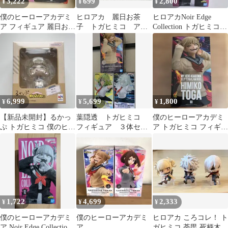
3,222
699
2,800
¥
¥
¥
僕のヒーローアカデミ
ヒロアカ 麗日お茶
ヒロアカNoir Edge
ア フィギュア 麗日お茶
子 トガヒミコ アク
Collection トガヒミコ
子 トガヒミコ 2点セッ
リルフィギュア ころ
フィギュア
ト
っと シール 特典
6,999
5,699
1,800
¥
¥
¥
【新品未開封】るかっ
葉隠透 トガヒミコ
僕のヒーローアカデミ
ぷ トガヒミコ 僕のヒー
フィギュア ３体セッ
ア トガヒミコ フィギュ
ローアカデミア
ト GiGO
ア
GLITTER&GLAMOUR
S
1,722
4,699
2,333
¥
¥
¥
僕のヒーローアカデミ
僕のヒーローアカデミ
ヒロアカ ころコレ！ ト
ア Noir Edge Collection
ア
ガヒミコ 荼毘 死柄木弔