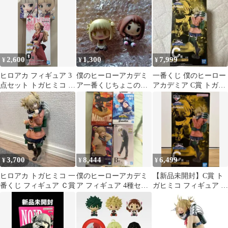
セット
2,600
1,300
7,999
¥
¥
¥
ヒロアカ フィギュア 3
僕のヒーローアカデミ
一番くじ 僕のヒーロー
点セット トガヒミコ ア
ア一番くじちょこのっ
アカデミア C賞 トガヒ
ンナ
こ トガヒミコ•お茶子
ミコ MASTERLISE
3,700
8,444
6,499
¥
¥
¥
ヒロアカ トガヒミコ 一
僕のヒーローアカデミ
【新品未開封】C賞 ト
番くじ フィギュア Ｃ賞
ア フィギュア 4種セッ
ガヒミコ フィギュア 一
ト
番くじ 僕のヴィランア
カデミア