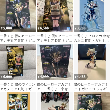
ミコ
5,000
6,500
3,200
¥
¥
¥
一番くじ 僕のヒーロー
一番くじ 僕のヒーロー
一番くじ ヒロアカ 幸せ
アカデミア B賞 トガヒ
アカデミア D賞 トガヒ
の上に B賞 トガヒミコ
ミコ MASTERLISE
ミコ MASTERLISE
フィギュア ナイフな
し
6,000
4,999
4,488
¥
¥
¥
一番くじ 僕のヴィラン
僕のヒーローアカデミ
僕のヒーローアカデミ
アカデミア C賞 トガヒ
ア 一番くじ 幸せの
ア トガヒミコ フィギュ
ミコ フィギュア
上に B賞 トガヒミ
ア
コ フィギュア