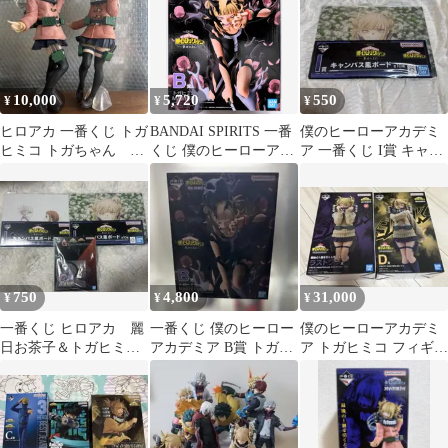
10,000
5,720
550
¥
¥
¥
ヒロアカ 一番くじ トガ
BANDAI SPIRITS 一番
僕のヒーローアカデミ
ヒミコ トガちゃん
くじ 僕のヒーローアカ
ア 一番くじ I賞 キャン
MASTERLISE フィギュ
デミア 幸せの上に B賞
バス風ボード トガヒミ
ア
トガヒミコ
コ
MASTERLISE フィギュ
ア
750
4,800
31,000
¥
¥
¥
一番くじ ヒロアカ 麗
一番くじ 僕のヒーロー
僕のヒーローアカデミ
日お茶子＆トガヒミ
アカデミア B賞 トガヒ
ア トガヒミコ フィギュ
コ 3点セット
ミコ MASTERLISE
ア D賞 ラストワン賞セ
ット