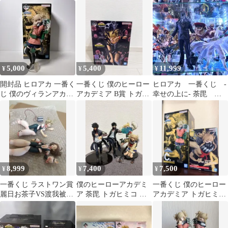
ア 一番くじ
ィギュア 僕のヒーロ
上に B賞 トガヒミ
ーアカデミア
コ フィギュア
5,000
5,400
11,999
¥
¥
¥
開封品 ヒロアカ 一番く
一番くじ 僕のヒーロー
ヒロアカ 一番くじ -
じ 僕のヴィランアカデ
アカデミア B賞 トガヒ
幸せの上に- 荼毘 ト
ミア トガヒミコ フィギ
ミコ フィギュア
ガヒミコ オールフォ
ュア C賞
ーワン 3セット
8,999
7,400
7,500
¥
¥
¥
一番くじ ラストワン賞
僕のヒーローアカデミ
一番くじ 僕のヒーロー
麗日お茶子VS渡我被身
ア 荼毘 トガヒミコ フ
アカデミア トガヒミコ
子 トガヒミコ 6601
ィギュアセット
フィギュア 2点セッ
ト 未使用