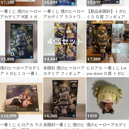
7,500
6,499
9,999
¥
¥
¥
一番くじ 僕のヒーロー
一番くじ 僕のヒーロー
【新品未開封】トガヒ
アカデミア H賞 トガヒ
アカデミア ラストワン
ミコ Ｄ賞 フィギュア
ミコ フィギュア
賞 トガヒミコ
一番くじ （箱やや傷へ
こみあり）
5,000
4,444
7,000
¥
¥
¥
僕のヒーローアカデミ
未開封 僕のヒーローア
ヒロアカ 一番くじ Let
ア トガヒミコ 一番くじ
カデミア フィギュア ミ
you down Ｄ賞 トガヒミ
フィギュア
ルコ トガヒミコ 2種 4
コ
個セット LF8068 f101
12,999
6,500
850
¥
¥
¥
一番くじ ヒロアカ ラス
未開封一番くじ 僕のヒ
僕のヒーローアカデミ