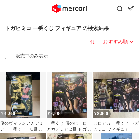
トガヒミコ 一番くじ フィギュア の検索結果
並び替え
販売中のみ表示
4,200
4,980
8,000
¥
¥
¥
僕のヴィランアカデミ
一番くじ 僕のヒーロー
ヒロアカ 一番くじ トガ
ア 一番くじ C賞
アカデミア B賞 トガヒ
ヒミコ フィギュア
フィギュア トガヒ
ミコ ヒロアカ