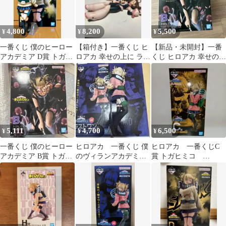
4,800
8,200
5,500
¥
¥
¥
一番くじ 僕のヒーロー
【箱付き】一番くじ ヒ
【新品・未開封】一番
アカデミア D賞 トガヒ
ロアカ 幸せの上に ラス
くじ ヒロアカ 幸せの上
ミコ MASTERLISE
トワン賞 お茶子 トガヒ
に B賞 トガヒミコ フィ
ミコ
ギュア
5,111
4,700
6,500
¥
¥
¥
一番くじ 僕のヒーロー
ヒロアカ 一番くじ 僕
ヒロアカ 一番くじC
アカデミア B賞 トガヒ
のヴィランアカデミ
賞 トガヒミコ
ミコ
ア ラストワン トガ
MASTERLISE
ヒミコ