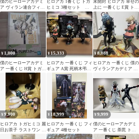
僕のヒーローアカデミ
ヒロアカ 1番くじ トガ
未開封 ヒロアカ 幸せの
ア ヴィラン連合フィギ
ヒミコ 3種セット ノ
上に 一番くじ E賞 トガ
ュアまとめ売り
ワールエッジ マスタ
ヒミコ 麗日お茶子 幼少
ーライズ
期
1,000
15,333
8,888
¥
¥
¥
僕のヒーローアカデミ
ヒロアカ 一番くじ フィ
ヒロアカ 一番くじ 僕の
ア 一番くじ H賞 トガヒ
ギュア A賞:死柄木弔
ヴィランアカデミア フ
ミコ クリアポスター
B賞:荼毘 C賞:トガヒ
ィギュア セット
ミコ
9,900
18,999
9,999
¥
¥
¥
ヒロアカ トガヒミコ 麗
ヒロアカ 一番くじ フィ
僕のヒーローアカデミ
日お茶子 ラストワン フ
ギュア 4種セット
ア 一番くじ 荼毘 トガ
ィギュア 一番くじ
ヒミコ トゥワイス 3体