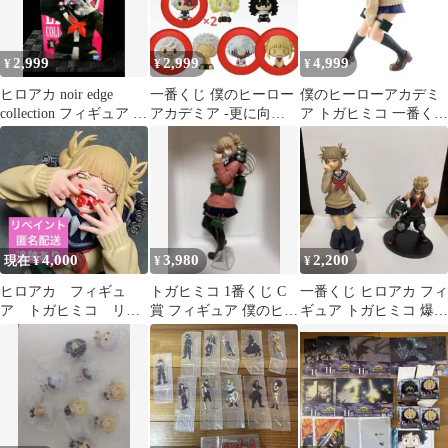
2,999
2,999
4,999
¥
¥
¥
ヒロアカ noir edge
一番くじ 僕のヒーロー
僕のヒーローアカデミ
collection フィギュア ト
アカデミア -更に向こ
ア トガヒミコ 一番くじ
ガヒミコ 新品
うへ- H賞 ちょこのっ
フィギュア
こフィギュア
4,000
3,980
2,200
現在 ¥
¥
¥
ヒロアカ フィギュ
トガヒミコ 1番くじ C
一番くじ ヒロアカ フィ
ア トガヒミコ リペ
賞 フィギュア 僕のヒー
ギュア トガヒミコ 爆豪
イント 一番くじ
ローアカデミア
勝己 2体セット 箱なし
Noir Edge
台座あり