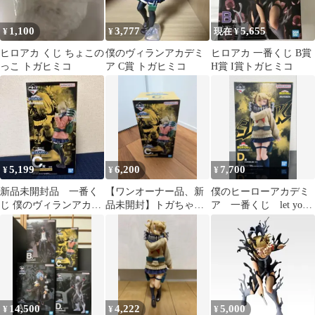
1,100
3,777
5,655
¥
¥
現在 ¥
ヒロアカ くじ ちょこの
僕のヴィランアカデミ
ヒロアカ 一番くじ B賞
っこ トガヒミコ
ア C賞 トガヒミコ
H賞 I賞トガヒミコ
5,199
6,200
7,700
¥
¥
¥
新品未開封品 一番く
【ワンオーナー品、新
僕のヒーローアカデミ
じ 僕のヴィランアカデ
品未開封】トガちゃん
ア 一番くじ let you
ミア トガヒミコ C賞 フ
一番くじ 僕のヴィラン
down D賞 トガヒミコ
ィギュア
アカデミア
14,500
4,222
5,000
¥
¥
¥