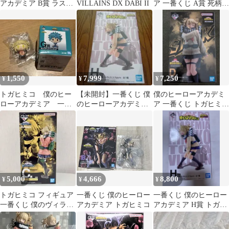
アカデミア B賞 ラスト
VILLAINS DX DABI II
ア 一番くじ A賞 死柄木
ワン トガヒミコ トガ
弔 ラストワン賞 トガヒ
ヒロアカ
ミコ
1,550
7,999
7,250
¥
¥
¥
トガヒミコ 僕のヒー
【未開封】一番くじ 僕
僕のヒーローアカデミ
ローアカデミア 一番
のヒーローアカデミア
ア 一番くじ トガヒミコ
くじ ちょのっこフィ
H賞 トガヒミコ フィギ
フィギュア D賞
ギュア
ュア
5,000
4,666
8,800
¥
¥
¥
トガヒミコ フィギュア
一番くじ 僕のヒーロー
一番くじ 僕のヒーロー
一番くじ 僕のヴィラン
アカデミア トガヒミコ
アカデミア H賞 トガヒ
アカデミアC賞 ヒロア
ミコ フィギュア
カ