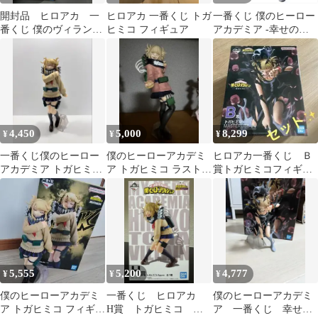
開封品 ヒロアカ 一
ヒロアカ 一番くじ トガ
一番くじ 僕のヒーロー
番くじ 僕のヴィランア
ヒミコ フィギュア
アカデミア -幸せの上
カデミア A賞 B賞 C
に- B賞 トガヒミコ
賞 D賞
4,450
5,000
8,299
¥
¥
¥
一番くじ僕のヒーロー
僕のヒーローアカデミ
ヒロアカ一番くじ Ｂ
アカデミア トガヒミコ
ア トガヒミコ ラストワ
賞トガヒミコフィギュ
フィギュア
ン賞
ア Ｈ賞8種コンプリ
ート Ｉ賞 セット
5,555
5,200
4,777
¥
¥
¥
僕のヒーローアカデミ
一番くじ ヒロアカ
僕のヒーローアカデミ
ア トガヒミコ フィギュ
H賞 トガヒミコ フ
ア 一番くじ 幸せの