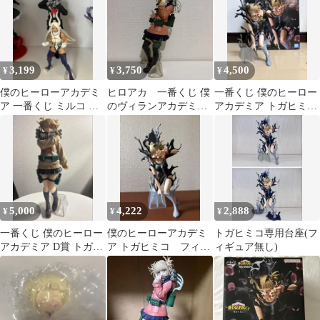
谷
3,199
3,750
4,500
¥
¥
¥
僕のヒーローアカデミ
ヒロアカ 一番くじ 僕
一番くじ 僕のヒーロー
ア 一番くじ ミルコ ト
のヴィランアカデミア
アカデミア トガヒミコ
ガヒミコ フィギュア 2
C賞 トガヒミコ フィ
フィギュア
体セット
ギュア
5,000
4,222
2,888
¥
¥
¥
一番くじ 僕のヒーロー
僕のヒーローアカデミ
トガヒミコ専用台座(フ
アカデミア D賞 トガヒ
ア トガヒミコ フィギ
ィギュア無し)
ミコ MASTERLISE
ュア