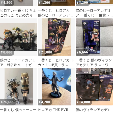
4,500
1,300
3,200
¥
¥
¥
ヒロアカ一番くじ ちょ
一番くじ ヒロアカ
僕のヒーローアカデミ
このっこ まとめ売り
僕のヒーローアカデミ
ア 一番くじ 下位賞17点
ア f賞 アクリルスタ
セット
ンド アクスタ
8,000
21,000
6,666
¥
¥
¥
僕のヒーローアカデミ
一番くじ ヒロアカ ト
一番くじ 僕のヴィラン
ア 緑谷出久 トガヒ
ガヒミコB賞 ラスト
アカデミア ラストワン
ミコ フィギュア 一
ワン(トガ&お茶子)
賞 トガヒミコ フィギュ
番くじ まとめ売り
ア
26,666
4,200
14,000
¥
¥
¥
一番くじ 僕のヒーロー
ヒロアカ THE EVIL
僕のヴィランアカデミ