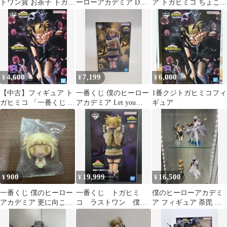
トワン賞 お茶子 トガヒ
ーローアカデミア D賞
ア トガヒミコ ちょこの
ミコ フィギュア
トガヒミコ
っこフィギュア
MASTERLISE
4,600
7,199
6,000
¥
¥
¥
【中古】フィギュア ト
一番くじ 僕のヒーロー
1番クジトガヒミコフィ
ガヒミコ 「一番くじ 僕
アカデミア Let you
ギュア
のヒーローアカデミア
down D賞 トガヒミコ
-幸せの上に-」
MASTERLISE B賞 フィ
ギュア
900
19,999
16,500
¥
¥
¥
一番くじ 僕のヒーロー
一番くじ トガヒミ
僕のヒーローアカデミ
アカデミア 更に向こう
コ ラストワン 僕の
ア フィギュア 荼毘 ト
へ トガヒミコ
ヒーローアカデミア
ガヒミコ 一番くじ 4
フィギュア 爆豪 緑
体セット