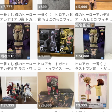
7,777
800
5,000
¥
¥
¥
一番くじ 僕のヒーロー
一番くじ ヒロアカ H
僕のヒーローアカデミ
アカデミア B賞 トガヒ
賞 ちょこのっこフィギ
ア トガヒミコ フィギュ
ミコ フィギュア
ュア トガヒミコ
ア 1番くじ
18,000
9,000
24,888
現在 ¥
¥
¥
一番くじ 僕のヒーロー
ヒロアカ トガヒミ
ヒロアカ 一番くじ
アカデミア ラストワン
コ トゥワイス 一番
ラストワン賞 トガヒ
賞 トガヒミコ フィギュ
くじ フィギュア
ミコ
ア
17,999
20,000
9,999
¥
¥
¥