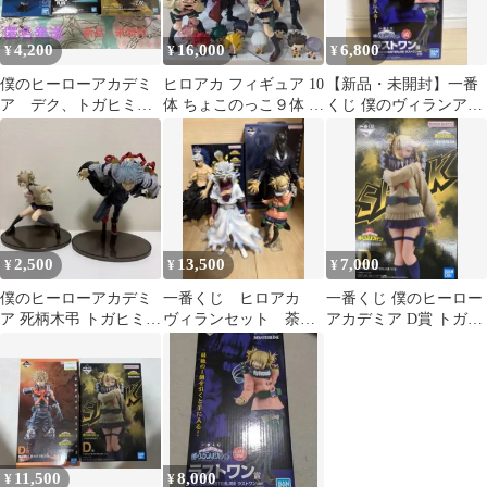
4,200
16,000
6,800
¥
¥
¥
僕のヒーローアカデミ
ヒロアカ フィギュア 10
【新品・未開封】一番
ア デク、トガヒミ
体 ちょこのっこ９体 ま
くじ 僕のヴィランアカ
コ、ベストジーニス
とめ売り(短期間出品)
デミア ラストワン賞 ト
ト フィギュアまとめ
ガヒミコ
売り
2,500
13,500
7,000
¥
¥
¥
僕のヒーローアカデミ
一番くじ ヒロアカ
一番くじ 僕のヒーロー
ア 死柄木弔 トガヒミコ
ヴィランセット 荼
アカデミア D賞 トガヒ
フィギュア 2体セット
毘 オールフォーワン2
ミコ フィギュア
体 トガヒミコ
11,500
8,000
¥
¥