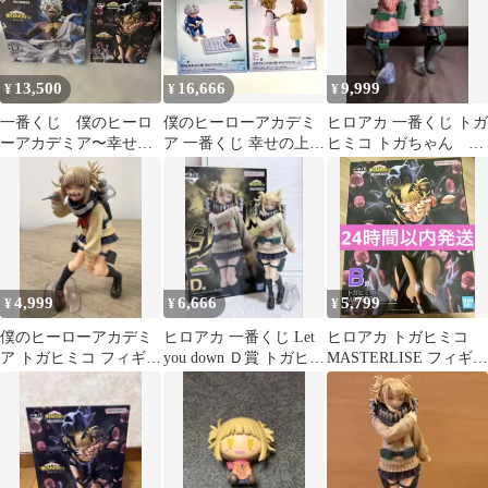
13,500
16,666
9,999
¥
¥
¥
一番くじ 僕のヒーロ
僕のヒーローアカデミ
ヒロアカ 一番くじ トガ
ーアカデミア〜幸せの
ア 一番くじ 幸せの上に
ヒミコ トガちゃん
上に〜 荼毘&トガヒミ
E賞 F 賞 フィギュア
MASTERLISE フィギュ
コ
ア
4,999
6,666
5,799
¥
¥
¥
僕のヒーローアカデミ
ヒロアカ 一番くじ Let
ヒロアカ トガヒミコ
ア トガヒミコ フィギュ
you down Ｄ賞 トガヒミ
MASTERLISE フィギュ
ア 一番くじ
コ
ア一番くじ