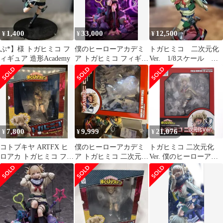
1,400
33,000
12,500
¥
¥
¥
ぷ*】様 トガヒミコ フ
僕のヒーローアカデミ
トガヒミコ 二次元化
ィギュア 造形Academy
ア トガヒミコ フィギュ
Ver. 1/8スケール フ
ア
ィギュア ベルファイ
ン
7,800
9,999
21,076
¥
¥
¥
コトブキヤ ARTFX ヒ
僕のヒーローアカデミ
トガヒミコ 二次元化
ロアカ トガヒミコ フィ
ア トガヒミコ 二次元彩
Ver. 僕のヒーローアカ
ギュア
色ver. 1/8スケール
デミア 1/8 完成品 フィ
ギュア(BF198) タカラ
トミー/ベルファイン