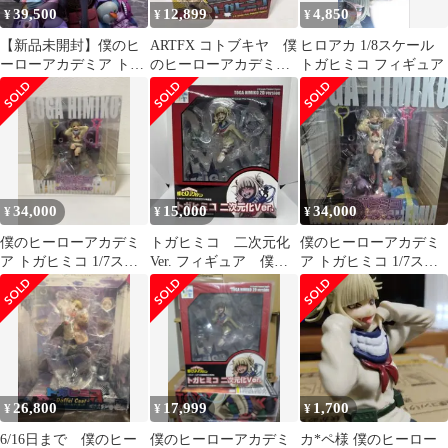
39,500
12,899
4,850
¥
¥
¥
【新品未開封】僕のヒ
ARTFX コトブキヤ 僕
ヒロアカ 1/8スケール
ーローアカデミア トガ
のヒーローアカデミ
トガヒミコ フィギュア
ヒミコ 1/7スケールフィ
ア トガヒミコ 1/8 フ
ギュア
ィギュア
34,000
15,000
34,000
¥
¥
¥
僕のヒーローアカデミ
トガヒミコ 二次元化
僕のヒーローアカデミ
ア トガヒミコ 1/7スケ
Ver. フィギュア 僕の
ア トガヒミコ 1/7スケ
ールフィギュア
ヒーローアカデミア
ールフィギュア
26,800
17,999
1,700
¥
¥
¥
6/16日まで 僕のヒー
僕のヒーローアカデミ
カ*ペ様 僕のヒーロー