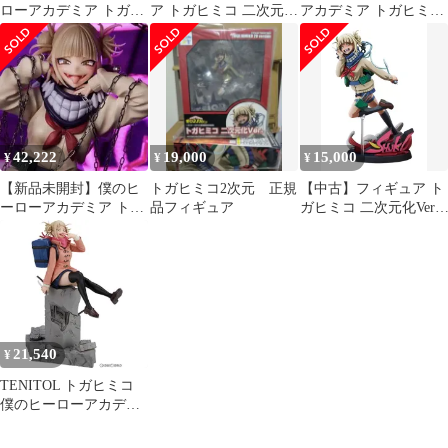
ローアカデミア トガヒ
ア トガヒミコ 二次元化
アカデミア トガヒミコ
ミコ 1/7スケールフィギ
Ver.
フィギュア
ュア
42,222
19,000
15,000
¥
¥
¥
【新品未開封】僕のヒ
トガヒミコ2次元 正規
【中古】フィギュア ト
ーローアカデミア トガ
品フィギュア
ガヒミコ 二次元化Ver.
ヒミコ 1/7スケールフィ
「僕のヒーローアカデ
ギュア
ミア」 1/8 PVC製塗装
済み完成品
21,540
¥
TENITOL トガヒミコ
僕のヒーローアカデミ
ア 完成品 フィギュア
フリュー/グッドスマイ