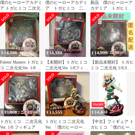
僕のヒーローアカデミ
僕のヒーローアカデミ
新品 僕のヒーローア
ア トガヒミコ 二次元化
ア トガヒミコ 二次
カデミア トガヒミ
Ver. 1/8 完成品 フィギ
元化Ver. 1/8 完成品フィ
コ 二次元彩色 ベル
ュア
ギュア
ファイン フィギュア
14,500
14,980
14,999
¥
¥
¥
Palette Masters トガヒミ
【未開封】トガヒミコ
【新品未開封】 トガヒ
コ 二次元化Ver. 1/8 フ
二次元化Ver. 1/8フィギ
ミコ 二次元化 1/8スケ
ィギュア
ュア
ールPVC製塗装済み完
成品
5%OFF
15,000
13,555
14,440
¥
¥
¥
トガヒミコ 二次元化
トガヒミコ 二次元化
【中古】フィギュア ト
Ver. 1/8 フィギュア
Ver. 「僕のヒーローア
ガヒミコ 「僕のヒーロ
カデミア」 1/8 フィギ
ーアカデミア」 1/8