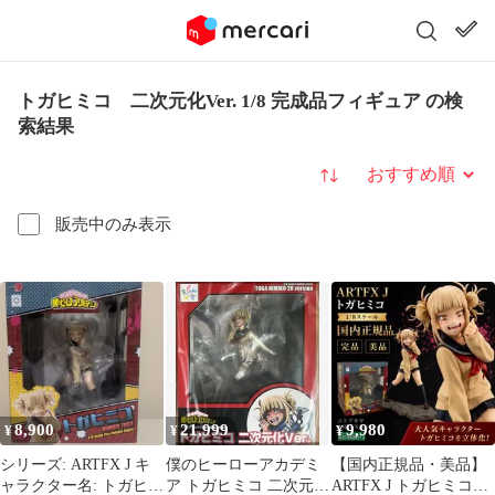
トガヒミコ 二次元化Ver. 1/8 完成品フィギュア の検
索結果
並び替え
販売中のみ表示
8,900
21,999
9,980
¥
¥
¥
シリーズ: ARTFX J キ
僕のヒーローアカデミ
【国内正規品・美品】
ャラクター名: トガヒミ
ア トガヒミコ 二次元化
ARTFX J トガヒミコ