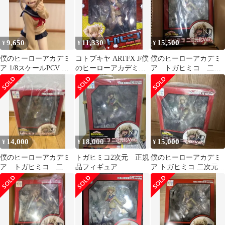
9,650
11,330
15,500
¥
¥
¥
僕のヒーローアカデミ
コトブキヤ ARTFX J/僕
僕のヒーローアカデミ
ア 1/8スケールPCV ト
のヒーローアカデミア
ア トガヒミコ 二次
ガヒミコ ARTFX J
トガヒミコ
元化Ver. 1/8 完成品フィ
ギュア
14,000
18,000
15,000
¥
¥
¥
僕のヒーローアカデミ
トガヒミコ2次元 正規
僕のヒーローアカデミ
ア トガヒミコ 二次
品フィギュア
ア トガヒミコ 二次元化
元化Ver. フィギュア
Ver. 1/8スケール