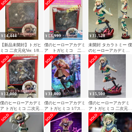
ュア
PVC製塗装済み完成品
14,444
18,999
31,528
¥
¥
¥
【新品未開封】トガヒ
僕のヒーローアカデミ
未開封 タカラトミー 僕
ミコ 二次元化Ver. 1/8
ア トガヒミコ 二次
のヒーローアカデミア
完成品フィギュア ヒ
元彩色 ベルファイ
トガヒミコ 1/8 フィギ
ロアカ
ン スケールフィギュ
ュア
ア
12,000
31,000
15,500
¥
¥
¥
僕のヒーローアカデミ
僕のヒーローアカデミ
僕のヒーローアカデミ
ア トガヒミコ 二次元化
ア トガヒミコ 1/7スケ
ア トガヒミコ 二次元化
Ver. 1/8スケール
ールフィギュア
Ver. 1/8スケール