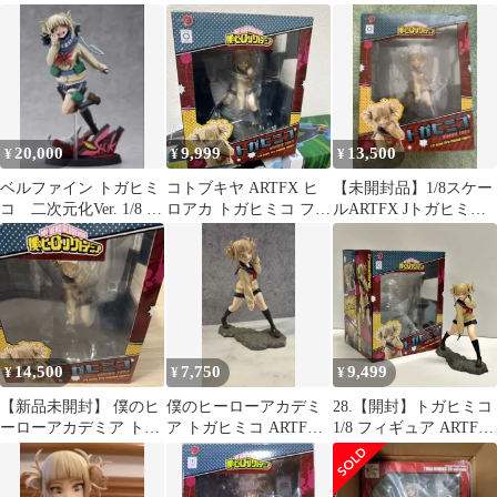
コ スケール: 1/8
Ver. 1/8 完成品フィギュ
1/8 コトブキヤ 完品
ア
20,000
9,999
13,500
¥
¥
¥
ベルファイン トガヒミ
コトブキヤ ARTFX ヒ
【未開封品】1/8スケー
コ 二次元化Ver. 1/8 完
ロアカ トガヒミコ フィ
ルARTFX Jトガヒミコ
成品フィギュア
ギュア
塗装済完成品
14,500
7,750
9,499
¥
¥
¥
【新品未開封】 僕のヒ
僕のヒーローアカデミ
28.【開封】トガヒミコ
ーローアカデミア トガ
ア トガヒミコ ARTFX
1/8 フィギュア ARTFX
ヒミコ ARTFX コトブ
コトブキヤ
J コトブキヤ 僕のヒー
キヤ
ローアカデミア (再販)
【併売品】