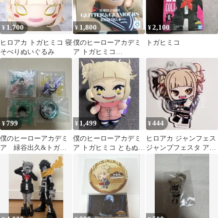
1,700
1,800
2,100
¥
¥
¥
ヒロアカ トガヒミコ 寝
僕のヒーローアカデミ
トガヒミコ
そべりぬいぐるみ
ア トガヒミコ
GLITTER&GLAMOUR
S
799
1,499
444
¥
¥
¥
僕のヒーローアカデミ
僕のヒーローアカデミ
ヒロアカ ジャンフェス
ア 緑谷出久&トガヒ
ア トガヒミコ ともぬい
ジャンプフェスタ アク
ミコ 特典 アクリル
ヒロアカ 新品未使用
ドールmini トガ
パズル オマケ付き
タグ付き