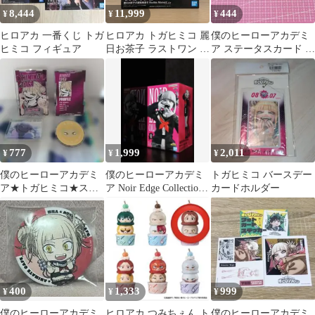
8,444
11,999
444
¥
¥
¥
ヒロアカ 一番くじ トガ
ヒロアカ トガヒミコ 麗
僕のヒーローアカデミ
ヒミコ フィギュア
日お茶子 ラストワン フ
ア ステータスカード ト
ィギュア 一番くじ
ガヒミコ
777
1,999
2,011
¥
¥
¥
僕のヒーローアカデミ
僕のヒーローアカデミ
トガヒミコ バースデー
ア★トガヒミコ★ステ
ア Noir Edge Collection
カードホルダー
ータスカード&アクリ
トガヒミコ
ルブロックマグネット
400
1,333
999
¥
¥
¥
僕のヒーローアカデミ
ヒロアカ つみちぇん ト
僕のヒーローアカデミ