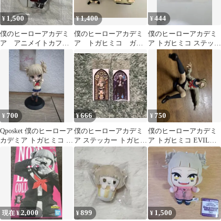
1,500
1,400
444
¥
¥
¥
僕のヒーローアカデミ
僕のヒーローアカデミ
僕のヒーローアカデミ
ア アニメイトカフ
ア トガヒミコ ガチ
ア トガヒミコ ステッカ
ェ トガヒミコ アク
ャガチャ フィギュ
ー
スタ②
ア セット
700
666
750
¥
¥
¥
Qposket 僕のヒーローア
僕のヒーローアカデミ
僕のヒーローアカデミ
カデミア トガヒミコ フ
ア ステッカー トガヒミ
ア トガヒミコ EVIL
ィギュア
コ、荼毘
VILLAINS 台座なし
2,000
899
1,500
現在 ¥
¥
¥