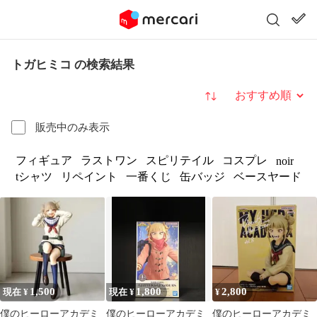
トガヒミコ の検索結果
並び替え
販売中のみ表示
フィギュア
ラストワン
スピリテイル
コスプレ
noir
tシャツ
リペイント
一番くじ
缶バッジ
ベースヤード
1,500
1,800
2,800
現在 ¥
現在 ¥
¥
僕のヒーローアカデミ
僕のヒーローアカデミ
僕のヒーローアカデミ