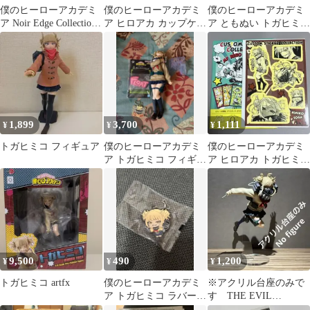
僕のヒーローアカデミ
僕のヒーローアカデミ
僕のヒーローアカデミ
ア Noir Edge Collection
ア ヒロアカ カップケー
ア ともぬい トガヒミコ
トガヒミコ
キたぴぬい トガヒミコ
マスコット
1,899
3,700
1,111
¥
¥
¥
トガヒミコ フィギュア
僕のヒーローアカデミ
僕のヒーローアカデミ
ア トガヒミコ フィギュ
ア ヒロアカ トガヒミコ
ア
カスタムステッカー
9,500
490
1,200
¥
¥
¥
トガヒミコ artfx
僕のヒーローアカデミ
※アクリル台座のみで
ア トガヒミコ ラバーキ
す THE EVIL
ーホルダー
VILLAINS トガヒミコ