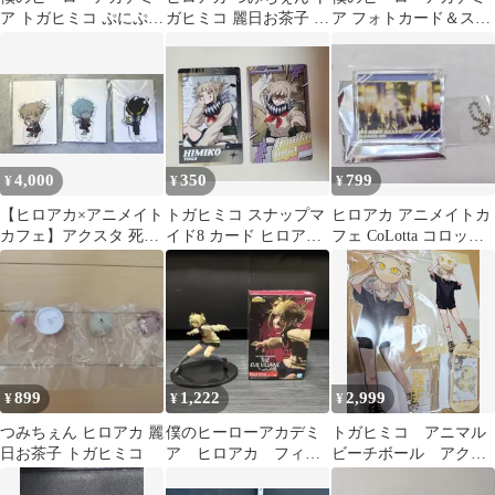
ア トガヒミコ ぷにぷに
ガヒミコ 麗日お茶子 僕
ア フォトカード＆ステ
缶バッジ ヒロアカ
のヒーローアカデミア
ッカーコレクション 第
1弾 トガヒミコ
4,000
350
799
¥
¥
¥
【ヒロアカ×アニメイト
トガヒミコ スナップマ
ヒロアカ アニメイトカ
カフェ】アクスタ 死柄
イド8 カード ヒロアカ
フェ CoLotta コロッタ
木弔 トガヒミコ 黒霧
僕のヒーローアカデミ
トガヒミコ
ア
899
1,222
2,999
¥
¥
¥
つみちぇん ヒロアカ 麗
僕のヒーローアカデミ
トガヒミコ アニマル
日お茶子 トガヒミコ
ア ヒロアカ フィギ
ビーチボール アクリ
ュア トガヒミコ ヴ
ルスタンド等3点セット