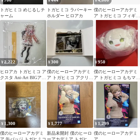
700
444
4,000
¥
¥
¥
トガヒミコ めじるしチ
トガヒミコ ラバーキー
僕のヒーローアカデミ
ャーム
ホルダー ヒロアカ
ア トガヒミコ フィギュ
ア 4体セット
2,222
300
950
¥
¥
¥
ヒロアカ トガヒミコ ア
僕のヒーローアカデミ
僕のヒーローアカデミ
クスタ Ani-Art BIGアク
ア トガヒミコ アクリル
ア トガヒミコ もちマス
リルスタンド
キーホルダー
もちもちマスコット
1,300
1,777
1,299
¥
¥
¥
僕のヒーローアカデミ
新品未開封 僕のヒーロ
僕のヒーローアカデミ
ア 缶バッジ トガヒミコ
ーアカデミア トガヒミ
ア