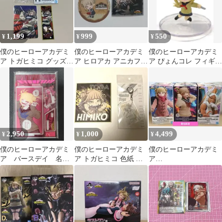
1,199
999
550
¥
¥
¥
僕のヒーローアカデミ
僕のヒーローアカデミ
僕のヒーローアカデミ
ア トガヒミコ グッズセ
ア ヒロアカ アニカフェ
ア ぴょんコレ フィギュ
ット
コースター カード トガ
ア3 トガヒミコ
ヒミコ
2,950
1,000
4,499
¥
¥
¥
僕のヒーローアカデミ
僕のヒーローアカデミ
僕のヒーローアカデミ
ア バースデイ 名場
ア トガヒミコ 色紙 ア
ア
面ジオラマフィギュ
クリルキーホルダー
GLITTER&GLAMORO
ア トガヒミコ
USトガヒミコ ミルコ