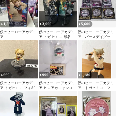
1,580
3,000
5,600
¥
¥
¥
僕のヒーローアカデミ
僕のヒーローアカデミ
僕のヒーローアカデミ
ア
ア トガ ヒミコ 緑谷出
ア バースデイグッ
GLITTER&GLAMOUR
久 フィギュア 2体 セッ
ズ トガ ヒミコ セ
S トガヒミコ
ト
ット
660
990
1,180
¥
¥
¥
僕のヒーローアカデミ
僕のヒーローアカデミ
僕のヒーローアカデミ
ア トガヒミコ フィギュ
ア ヒロアカニャンコ
ア トガヒミコ フィ
ア
トガヒミコ⑤
ギュア