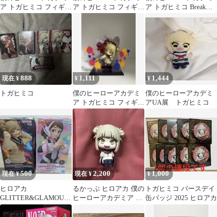
ア トガヒミコ フィギュ
ア トガヒミコ フィギュ
ア トガヒミコ Break
ア ヒロアカ
ア
time collection
GLITTER&GLAMOUR
S
888
1,111
1,444
現在 ¥
¥
¥
トガヒミコ
僕のヒーローアカデミ
僕のヒーローアカデミ
ア トガヒミコ フィギュ
アUA展 トガヒミコ
ア
500
2,200
1,000
現在 ¥
現在 ¥
¥
ヒロアカ
るかっぷ ヒロアカ 僕の
トガヒミコ バースデイ
GLITTER&GLAMOUR
ヒーローアカデミア ト
缶バッジ 2025 ヒロアカ
S フィギュア 2種 お茶
ガヒミコ
子 トガヒミコ