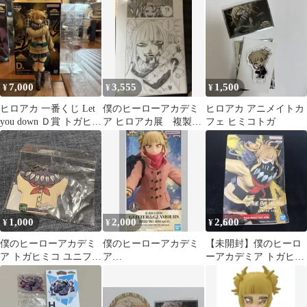
用台座
7,000
3,555
1,500
¥
¥
¥
ヒロアカ 一番くじ Let
僕のヒーローアカデミ
ヒロアカ アニメイトカ
you down Ｄ賞 トガヒミ
ア ヒロアカ展 複製原
フェ ヒミコトガ
コ
画 トガヒミコ2枚セッ
ト
1,000
2,000
2,600
¥
¥
¥
僕のヒーローアカデミ
僕のヒーローアカデミ
【未開封】僕のヒーロ
ア トガヒミコ ユニフォ
ア
ーアカデミア トガヒミ
ーム風レザーチャーム
GLITTER&GLAMOUR
コ フィギュア ヒロアカ
S-HIMIKO TOGA-duffel
coat ver.(トガヒミコ)