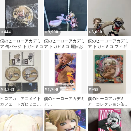
ィラン連合
まとめ売り
444
9,900
3,000
¥
¥
¥
僕のヒーローアカデミ
僕のヒーローアカデミ
僕のヒーローアカデミ
ア 缶バッジ トガヒミコ
ア トガヒミコ 麗日お茶
ア トガヒミコ フィギュ
子 フィギュア
ア×2
3,333
1,700
955
¥
¥
¥
ヒロアカ アニメイト
僕のヒーローアカデミ
僕のヒーロアカデミ
カフェ トガヒミコ
ア
ア コレクション缶バ
トゥワイス 6点セット
GLITTER&GLAMOUR
ッジ 第5弾 トガ
S トガヒミコ