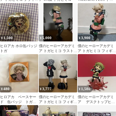
フィギュア 4種セット
ヒミコ フィギュア
1,500
5,000
3,900
¥
¥
¥
ヒロアカ ホロ缶バッジ
僕のヒーローアカデミ
僕のヒーローアカデミ
トガ
ア トガヒミコ ラストワ
ア トガヒミコ フィギュ
ン賞
ア
480
3,777
1,580
¥
¥
¥
ヒロアカ ベースヤー
僕のヒーローアカデミ
僕のヒーローアカデミ
ド 缶バッジ トガヒ
ア トガヒミコ フィギュ
ア デスクトップヒー
ミコ
ア まとめ売り
ローズ トガヒミコ
フィギュア