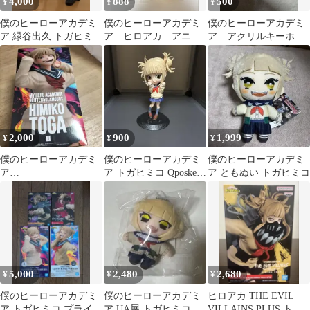
4,000
888
500
¥
¥
¥
僕のヒーローアカデミ
僕のヒーローアカデミ
僕のヒーローアカデミ
ア 緑谷出久 トガヒミ
ア ヒロアカ アニカ
ア アクリルキーホル
コ モノクロフィギュ
フェ トガヒミコ
ダー トガヒミコ
ア
2,000
900
1,999
¥
¥
¥
僕のヒーローアカデミ
僕のヒーローアカデミ
僕のヒーローアカデミ
ア
ア トガヒミコ Qposket
ア ともぬい トガヒミコ
GLITTER&GLAMOUR
フィギュア
S トガヒミコ
5,000
2,480
2,680
¥
¥
¥
僕のヒーローアカデミ
僕のヒーローアカデミ
ヒロアカ THE EVIL
ア トガヒミコ プライズ
ア UA展 トガヒミコ
VILLAINS PLUS トガ