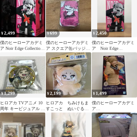
2,499
699
2,450
¥
¥
¥
僕のヒーローアカデミ
僕のヒーローアカデミ
僕のヒーローアカデミ
ア Noir Edge Collection
ア スクエア缶バッジコ
ア Noir Edge
トガヒミコ
レクション トガヒミコ
Collection トガヒミコ
1,299
2,199
1,499
¥
¥
¥
ヒロアカ TVアニメ 10
ヒロアカ ちみけもま
僕のヒーローアカデミ
周年 キービジュアル ホ
すこっと ぬいぐる
ア
ロ缶バッジ A トガヒミ
み トガ ヒミコ
GLITTER&GLAMOUR
コ
S トガヒミコ