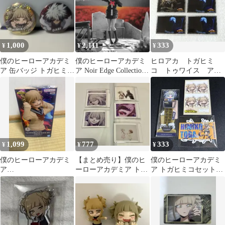
1,000
2,111
333
¥
¥
¥
僕のヒーローアカデミ
僕のヒーローアカデミ
ヒロアカ トガヒミ
ア 缶バッジ トガヒミコ
ア Noir Edge Collection
コ トゥワイス アニ
荼毘
トガヒミコ
メイトカフェ 特典
フォトカード
1,099
777
333
¥
¥
¥
僕のヒーローアカデミ
【まとめ売り】僕のヒ
僕のヒーローアカデミ
ア
ーローアカデミア トガ
ア トガヒミコセット3
GLITTER&GLAMOUR
ヒミコ ぱしゃこれ 6枚
点
S トガヒミコ II
セット