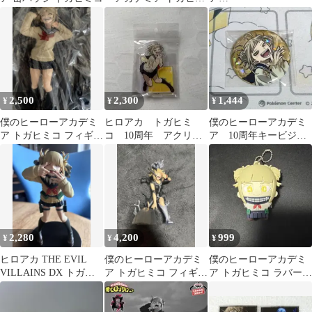
コ フィギュア
GLITTER&GLAMOUR
S-トガヒミコ
2,500
2,300
1,444
¥
¥
¥
僕のヒーローアカデミ
ヒロアカ トガヒミ
僕のヒーローアカデミ
ア トガヒミコ フィギュ
コ 10周年 アクリル
ア 10周年キービジュ
ア
スタンド
アル トガヒミコ 缶バッ
ジ
2,280
4,200
999
¥
¥
¥
ヒロアカ THE EVIL
僕のヒーローアカデミ
僕のヒーローアカデミ
VILLAINS DX トガヒ
ア トガヒミコ フィギュ
ア トガヒミコ ラバーマ
ミコⅢ
ア 箱あり
スコット