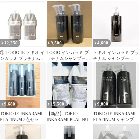
シャンプー 200ml + プ
シャンプー＆トリート
セット
ラチナム トリートメン
メント
ト 200g シルバー 美容
室専売 サロン専売 ドク
タージュニア TOKIO
12,250
9,500
4,600
¥
¥
¥
① TOKIO IE トキオ イ
TOKIO インカラミ プ
トキオ インカラミ プラ
ンカラミ プラチナム
ラチナムシャンプー
チナム シャンプー
700 セット Dr.Jr
400mlトリートメント
400ml TOKIO IE
400g
INKARAMI
9,680
15,500
9,800
¥
¥
¥
TOKIO IE INKARAMI
【新品】TOKIO
TOKIO IE INKARAMI
PLATINUM 3点セッ
INKARAMI PLATINUM
PLATINUM シャンプー
ト 箱無
LIMITED
トリートメント