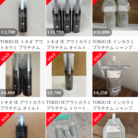
クス ヘアケア Dr.Jr(ド
クタージュニア)
3,700
10,999
11,000
¥
¥
¥
TOKIO IE トキオ アウ
トキオ IE アウトカラミ
TOKIO IE インカラミ
トカラミ プラチナム オ
プラチナム オイルトリ
プラチナム シャンプー
イルトリートメント
ートメント 100ml ３
詰め替え用 700ml×2
本
6,000
3,780
6,250
¥
¥
¥
トキオ IE アウトカラミ
TOKIO IEアウトカラミ
TOKIO IE インカラミ
プラチナム オイルトリ
プラチナム トリートメ
プラチナム シャンプー
ートメント 100ml（2個
ントオイル 100m
700g 詰め替え用