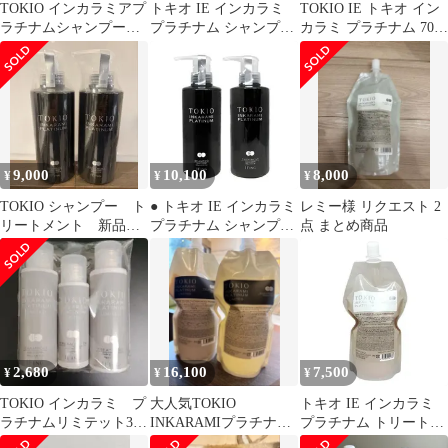
TOKIO インカラミアプ
トキオ IE インカラミ
TOKIO IE トキオ イン
ラチナムシャンプー&
プラチナム シャンプー
カラミ プラチナム 700
トリートメント
400ml シルバー 美容室
セット
専売 美容室 美容院 サ
ロン 専売 ドクタージュ
ニア TOKIO Dr Jr
9,000
10,100
8,000
¥
¥
¥
TOKIO シャンプー ト
● トキオ IE インカラミ
レミー様 リクエスト 2
リートメント 新品未
プラチナム シャンプー
点 まとめ商品
使用 トキオ
400ml + トリートメン
ト 400g セット シルバ
ー 美容室専売 美容室
美容院 サロン 専売
TOKIO Dr Jr
2,680
16,100
7,500
¥
¥
¥
TOKIO インカラミ プ
大人気TOKIO
トキオ IE インカラミ
ラチナムリミテット3点
INKARAMIプラチナム
プラチナム トリートメ
セット
LIMITED sh & tr
ント 700g シルバー 詰