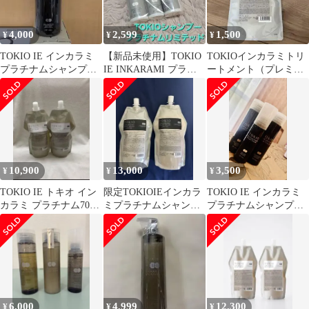
4,000
2,599
1,500
¥
¥
¥
TOKIO IE インカラミ
【新品未使用】TOKIO
TOKIOインカラミトリ
プラチナムシャンプー
IE INKARAMI プラチ
ートメント（プレミア
【容量：400ml】
ナム トラベルセット
ム） 詰め替え
10,900
13,000
3,500
¥
¥
¥
TOKIO IE トキオ イン
限定TOKIOIEインカラ
TOKIO IE インカラミ
カラミ プラチナム700
ミプラチナムシャンプ
プラチナムシャンプー
セット
ー700mlトリートメント
&トリートメント他３
700g
点セット
6,000
4,999
12,300
¥
¥
¥