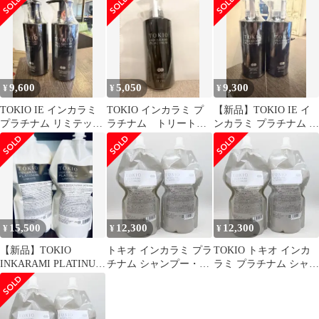
400g
9,600
5,050
9,300
¥
¥
¥
TOKIO IE インカラミ
TOKIO インカラミ プ
【新品】TOKIO IE イ
プラチナム リミテッド
ラチナム トリートメ
ンカラミ プラチナム シ
シャンプー 400ml×2本
ント400g
ャンプー2本 トキオ専
売品
15,500
12,300
12,300
¥
¥
¥
【新品】TOKIO
トキオ インカラミ プラ
TOKIO トキオ インカ
INKARAMI PLATINUM
チナム シャンプー・ト
ラミ プラチナム シャン
LIMITED
リートメント/ 700
プー・トリートメント/
700