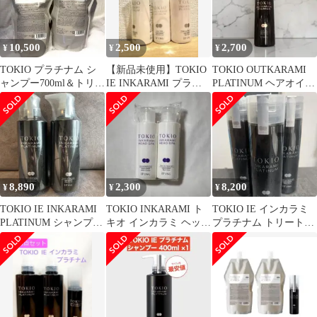
専売 TOKIO Dr Jr
10,500
2,500
2,700
¥
¥
¥
TOKIO プラチナム シ
【新品未使用】TOKIO
TOKIO OUTKARAMI
ャンプー700ml＆トリー
IE INKARAMI プラチ
PLATINUM ヘアオイル
トメント700g
ナム
100ml
8,890
2,300
8,200
¥
¥
¥
TOKIO IE INKARAMI
TOKIO INKARAMI ト
TOKIO IE インカラミ
PLATINUM シャンプー
キオ インカラミ ヘッド
プラチナム トリートメ
トリートメント
スパ トラベルセット
ント 200g×3本