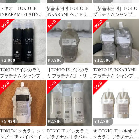
トキオ TOKIO IE
新品未開封 TOKIO IE
［新品未開封］TOKIO
INKARAMI PLATINUM
INKARAMI ヘアトリー
プラチナムシャンプー
3点セット
トメント 500g
＆トリートメント
700mlセット
2,000
3,980
12,800
¥
¥
¥
TOKIO IEインカラミ
【TOKIO IE インカラ
TOKIO IE INKARAMI
プラチナム シャンプー
ミ プラチナム】トリー
プラチナム シャンプー
トリートメント サロン
トメント◆700g
トリートメントセット
専売品
5,999
2,980
12,980
¥
¥
¥
TOKIOインカラミ シャ
TOKIO IE インカラミ
★ TOKIO IE トキオ イ
ンプー IE ハイパーイン
プラチナム トラベルセ
ンカラミ プラチナム