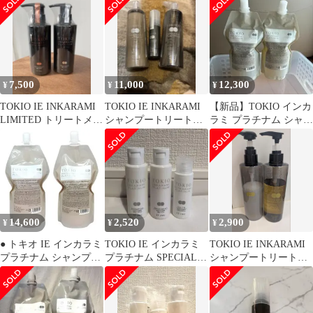
め替え レフィル 美容室
専売 美容室 美容院 サ
ロン 専売 ドクタージュ
ニア TOKIO Dr Jr
7,500
11,000
12,300
¥
¥
¥
TOKIO IE INKARAMI
TOKIO IE INKARAMI
【新品】TOKIO インカ
LIMITED トリートメン
シャンプートリートメ
ラミ プラチナム シャン
ト 2本セット
ント、オイルのセット
プー 詰替 レモングラス
14,600
2,520
2,900
¥
¥
¥
● トキオ IE インカラミ
TOKIO IE インカラミ
TOKIO IE INKARAMI
プラチナム シャンプー
プラチナム SPECIAL
シャンプートリートメ
700ml + トリートメン
CARE BOX
ントセット
ト 700g セット シルバ
ー 詰め替え 美容室専売
美容室 美容院 サロン