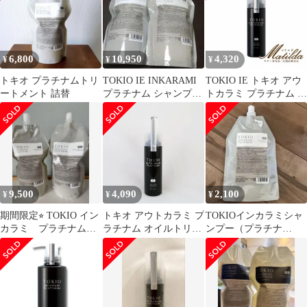
6,800
10,950
4,320
¥
¥
¥
トキオ プラチナムトリ
TOKIO IE INKARAMI
TOKIO IE トキオ アウ
ートメント 詰替
プラチナム シャンプー
トカラミ プラチナム オ
＆トリートメント
イルトリートメント
100ml レモングラスの
香り
9,500
4,090
2,100
¥
¥
¥
期間限定⭐︎ TOKIO イン
トキオ アウトカラミ プ
TOKIOインカラミシャ
カラミ プラチナム
ラチナム オイルトリー
ンプー（プラチナ
シャンプー&トリート
トメント 100ml TOKIO
ム） のみ
メント
IE OUTKARAMI
PLATINUM リニューア
ル