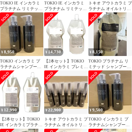
TOKIO IE インカラミ
TOKIO IE インカラミ
トキオ アウトカラミ プ
プラチナム リミテッド
プラチナム リミテッド
ラチナム オイルトリー
トライアル
シャンプー＆トリート
トメント 100mL・２本
メント
セット
8,950
14,730
8,150
¥
¥
¥
TOKIO インカラミ プ
【2本セット】TOKIO
TOKIO プラチナム リ
ラチナムシャンプー
IE インカラミ プレミア
ミテッド シャンプー
400mlトリートメント
ム シャンプー 700ml
700ml 美容室専売品
400g
12,990
22,900
9,500
¥
¥
¥
【2本セット】TOKIO
トキオ アウトカラミ プ
TOKIO インカラミ プ
IE インカラミプラチナ
ラチナム オイルトリー
ラチナムシャンプー
ム シャンプー700ml
トメント 100mL×6
400mlトリートメント