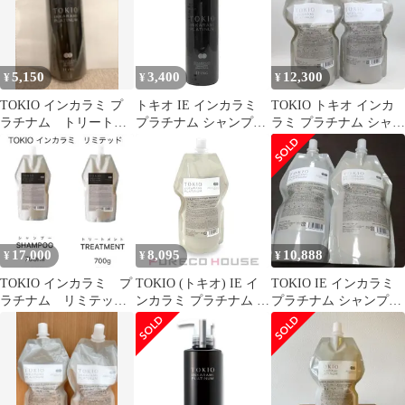
5,150
3,400
12,300
¥
¥
¥
TOKIO インカラミ プ
トキオ IE インカラミ
TOKIO トキオ インカ
ラチナム トリートメ
プラチナム シャンプー
ラミ プラチナム シャン
ント400g
200ml シルバー 美容室
プー・トリートメント/
専売 サロン専売 ドクタ
700
ージュニア TOKIO Dr
Jr
17,000
8,095
10,888
¥
¥
¥
TOKIO インカラミ プ
TOKIO (トキオ) IE イ
TOKIO IE インカラミ
ラチナム リミテッ
ンカラミ プラチナム ト
プラチナム シャンプー
ド 詰め替え
リートメント 700g レフ
＆トリートメント
ィル