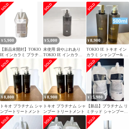
カラミ 700ml
ット
700 セット Dr.Jr
5,900
5,000
8,900
¥
¥
¥
【新品未開封】TOKIO
未使用 袋やぶれあり
TOKIO IE トキオ イン
IE インカラミ プラチナ
TOKIO IE インカラミ
カラミ シャンプー& ト
ム シャンプー 700ml
プラチナム トリートメ
リートメント 500ml
ント 400g
8,800
8,900
15,980
¥
¥
¥
トキオ プラチナム シャ
トキオ プラチナム シャ
【新品】プラチナム リ
ンプートリートメント
ンプー トリートメント
ミテッド シャンプート
リートメント700ml セ
ット