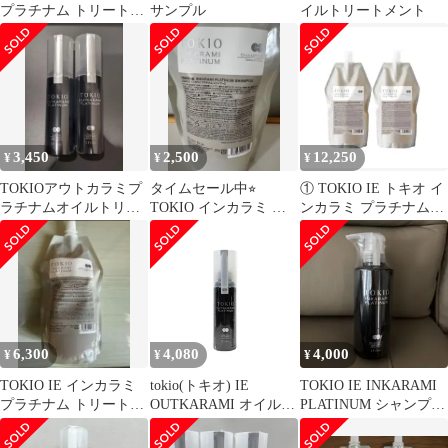
プラチナム トリートメ
サンプル
イルトリートメント
ント700g 新品未使用‼️
3,450
2,500
12,250
¥
¥
¥
TOKIOアウトカラミプ
タイムセール中⭐︎
① TOKIO IE トキオ イ
ラチナムオイルトリー
TOKIO インカラミ プ
ンカラミ プラチナム
トメント100ml 1本
ラチナム シャンプー
700 セット Dr.Jr
6,300
4,080
4,000
¥
¥
¥
TOKIO IE インカラミ
tokio(トキオ) IE
TOKIO IE INKARAMI
プラチナム トリートメ
OUTKARAMI オイル
PLATINUM シャンプー
ント
100ml アフターバスト
400ml
リートメント ユニセッ