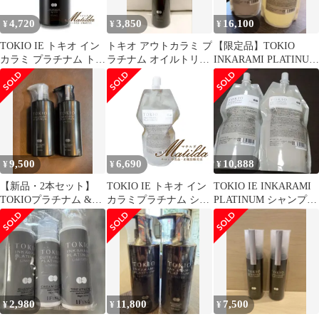
4,720
3,850
16,100
¥
¥
¥
TOKIO IE トキオ イン
トキオ アウトカラミ プ
【限定品】TOKIO
カラミ プラチナム トリ
ラチナム オイルトリー
INKARAMI PLATINUM
ートメント400g
トメント 100mL
LIMITED
9,500
6,690
10,888
¥
¥
¥
【新品・2本セット】
TOKIO IE トキオ イン
TOKIO IE INKARAMI
TOKIOプラチナム &プ
カラミプラチナム シャ
PLATINUM シャンプー
ラチナムリミテッド ト
ンプー700ml
＆トリートメント
リートメント
2,980
11,800
7,500
¥
¥
¥