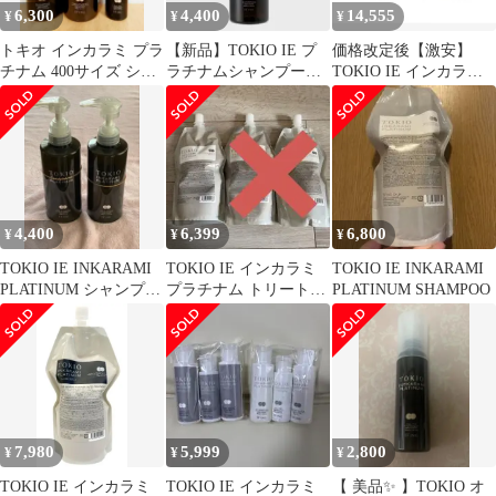
6,300
4,400
14,555
¥
¥
¥
トキオ インカラミ プラ
【新品】TOKIO IE プ
価格改定後【激安】
チナム 400サイズ シャ
ラチナムシャンプー
TOKIO IE インカラミ
ンプー&トリートメン
400ml ✖︎1
プラチナム 3点セット
ト&オイル
4,400
6,399
6,800
¥
¥
¥
TOKIO IE INKARAMI
TOKIO IE インカラミ
TOKIO IE INKARAMI
PLATINUM シャンプー
プラチナム トリートメ
PLATINUM SHAMPOO
トリートメント
ント 詰め替え
7,980
5,999
2,800
¥
¥
¥
TOKIO IE インカラミ
TOKIO IE インカラミ
【 美品✨️ 】TOKIO オ