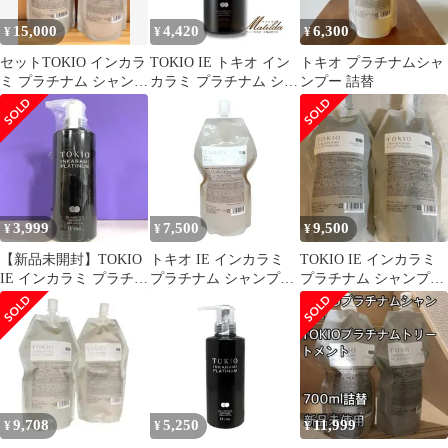
15,000
4,420
6,300
¥
¥
¥
セットTOKIO インカラ
TOKIO IE トキオ イン
トキオ プラチナムシャ
ミ プラチナム シャンプ
カラミ プラチナム シャ
ンプー 詰替
ー＆トリートメント
ンプー 400ml
700ml
3,999
7,500
9,500
¥
¥
¥
【新品未開封】TOKIO
トキオ IE インカラミ
TOKIO IE インカラミ
IE インカラミ プラチナ
プラチナム シャンプー
プラチナム シャンプー
ム シャンプー 400ml
700ml シルバー 詰め替
700ml 2袋
え レフィル 美容室専売
美容室 美容院 サロン
専売 ドクタージュニア
TOKIO Dr Jr
9,708
5,250
11,999
¥
¥
¥