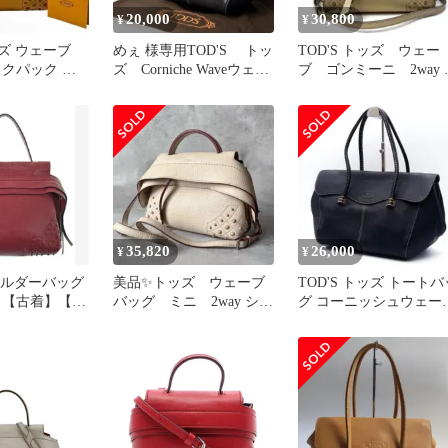
20,000
30,800
¥
¥
ッズ ウェーブ
めぇ 様専用TOD'S トッ
TOD'S トッズ ウェー
ックパック リ
ズ Corniche Waveウェー
ブ ゴンミーニ 2way 
ラウン レディ
ブハンドバッグ
ンドバッグ ショルダ
35,820
26,000
¥
¥
ショルダーバッグ
美品✨トッズ ウェーブ
TOD'S トッズ トートバ
 【古着】【中
バッグ ミニ 2way ショ
グ コーニッシュウェー
無料】
ルダーバッグ ホワイト
ロゴ型押し レザー 黒
系