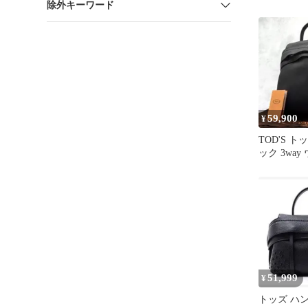
除外キーワード
ッグ レザ
59,900
¥
TOD'S 
ック 3way
ー ビッグサ
51,999
¥
トッズ ハ