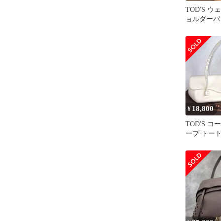
TOD'S 
ョルダーバッ
18,800
¥
TOD'S 
ーブ トー
ー シボ革 