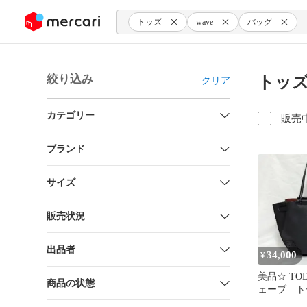
ンツにスキップ
トッズ
wave
バッグ
絞り込み
トッズ
クリア
カテゴリー
販売
ブランド
サイズ
販売状況
出品者
34,000
¥
美品☆ TO
商品の状態
ェーブ 
ハンドバ