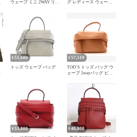
バ
ウェーブ ミニ 2WAY リュ
グ レディース ウェーブ
ン
ック バッグ ハンド
バッグ ピンク 白 Y2K ロ
ゴ
51,600
57,519
¥
¥
トッズ ウェーブ バッグ
TOD’S トッズ バッグ ウ
ェーブ 2wayバッグ ピン
ク レザー ﾊﾞｯｸﾞ ショルダ
ーバッグ レザー ピンク
レディース【中古】431
53,800
48,800
¥
¥