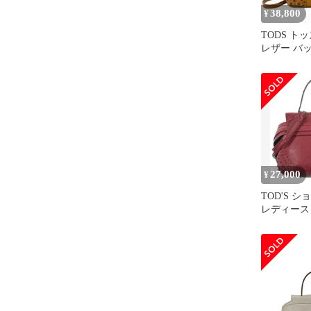
38,800
¥
TODS ト
レザー バ
ュック ブ
ース
27,000
¥
TOD'S 
レディース
古】【送料