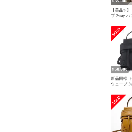
35,000
¥
【美品✨】
ブ 2way 
ョルダー 
50,000
¥
新品同様 ト
ウェーブ 3
ック ハン
バッグ リ
ザー ブラ
金具 903294