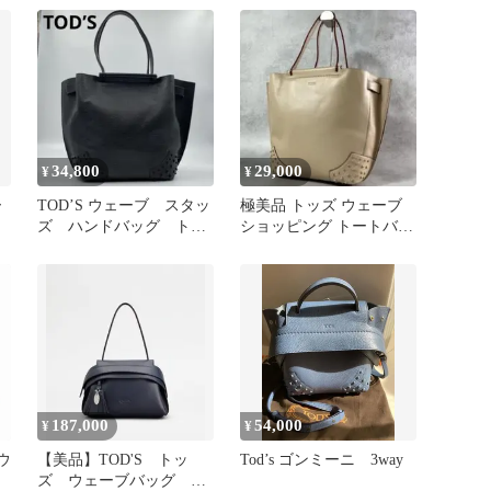
ロスボディ 本革 グレー
レディース RUM DX13-
2【中古】
34,800
29,000
¥
¥
ー
TOD’S ウェーブ スタッ
極美品 トッズ ウェーブ
ズ ハンドバッグ トー
ショッピング トートバッ
トバッグ グレー レザ
グ スタッズ 牛革 肩掛け
ー
187,000
54,000
¥
¥
ウ
【美品】TOD'S トッ
Tod’s ゴンミーニ 3way
ズ ウェーブバッグ シ