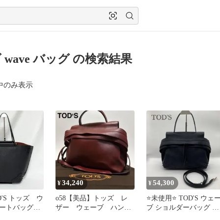
 wave バッグ の検索結果
中のみ表示
34,240
54,300
¥
¥
D'S トッズ ウ
o58【美品】トッズ レ
⭐️未使用⭐️ TOD'S ウェ
トートバッグ
ザー ウェーブ ハンド
ブ ショルダーバッグ レ
ッグ レザー
バッグ 2way ショルダー
ザー ネイビー