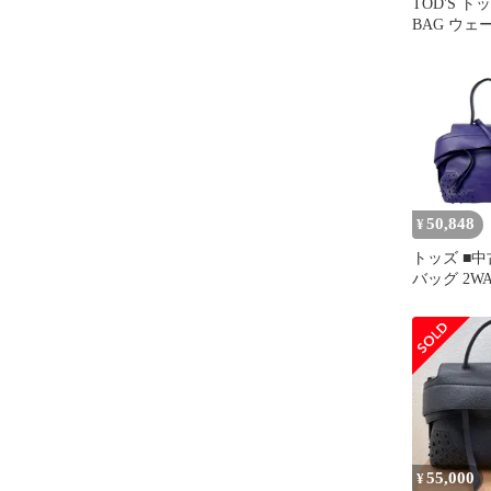
TOD'S ト
BAG ウェ
ニ 2WAY
50,848
¥
トッズ ■中
バッグ 2W
ハンド ス
パープル 【7
55,000
¥