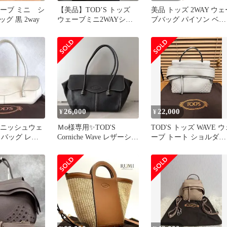
ウェーブ ミニ シ
【美品】TOD’S トッズ
美品 トッズ 2WAY ウェ
グ 黒 2way
ウェーブミニ2WAYショ
ブバッグ パイソン ベー
ルダーバッグブラック保
ジュ ハンドバッグ 0155
存袋付
TOD’S
26,000
22,000
¥
¥
コーニッシュウェ
Ｍo様専用✨TOD'S
TOD'S トッズ WAVE 
トバッグ レザ
Corniche Wave レザーショ
ーブ トート ショルダー
保存袋付
ルダーバッグ黒
バッグ 2way