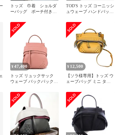
ー
トッズ 巾着 ショルダ
TOD'S トッズ コーニッシ
ーバッグ ポーチ付き
ュウェーブ ハンドバッグ
TOD'S
コーラル レザー
47,400
12,500
¥
¥
ウェ
トッズ リュックサック
【ソラ様専用】トッズ ウ
ウェーブ バックパック
ェーブバッグ ミニ タッ
レザー TOD'S 3way バッ
セル 黄色
グ