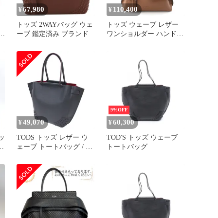
67,980
110,400
¥
¥
トッズ 2WAYバッグ ウェ
トッズ ウェーブ レザー
ハ
ーブ 鑑定済み ブランド
ワンショルダー ハンドバ
ー
ッグ
XBWWAVJ0200WPEG815
ブラウン スモール【中
古】
9%OFF
49,070
60,300
¥
¥
ッ
TODS トッズ レザー ウ
TOD'S トッズ ウェーブ
ブ
ェーブ トートバッグ / 肩
トートバッグ
掛け ショルダー 配色
WAVE チャコールグレー
イタリア製 ブランド カ
バン【レディース】