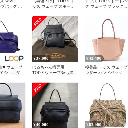
ッズ WAVE
【再値下げ】 TOD’S ト
トッズ TOD'S トートバ
ーブバッグ ミ
ッズ ウェーブ スモール
グ ウェーブ ブラック 
 ハンドバッグ
バケットバッグ ショルダ
ザー ウェーブ スタッズ
ーバッグ レディース レ
トート レディース Used
ザー ワインレッド 中古
A
37,000
43,400
¥
¥
古■ ウェーブ
はるちゃん様専用
極美品 トッズ ウェーブ
AY ショルダー
TOD'S ウェーブ3way黒
レザー ハンドバッグ ト
タッズ レザー
レザーハンドバッグ
ート 本革 ピンク ブラ
09937】11
ド おしゃれ レディース
WGM EF3-9【中古】
40,000
83,000
¥
¥