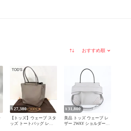
並び替え
27,380
31,800
¥
¥
ー
【トッズ】ウェーブ スタ
美品 トッズ ウェーブ レ
ッズ トートバッグ レザ
ザー 2WAY ショルダーバ
ー グレー
ッグ 斜め掛け ハンド ク