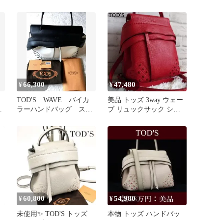
ョルダーバッグ 日本限
定カラー
66,300
47,480
¥
¥
ェ
TOD'S WAVE バイカ
美品 トッズ 3way ウェー
系
ラーハンドバッグ スモ
ブ リュックサック ショ
ール ホワイトブラック
ルダーバッグ レザー 赤
60,800
54,980
¥
¥
未使用✨ TOD'S トッズ
本物 トッズ ハンドバッ