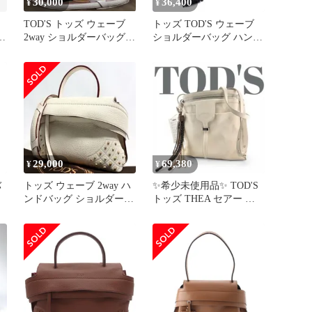
30,000
36,400
¥
¥
TOD'S トッズ ウェーブ
トッズ TOD'S ウェーブ
2way ショルダーバッグ
ショルダーバッグ ハンド
スタッズ レザー
バッグ 2WAY チャーム付
き レザー 黒 ブラック
/KH
29,000
69,380
¥
¥
バ
トッズ ウェーブ 2way ハ
✨希少未使用品✨ TOD'S
ンドバッグ ショルダー
トッズ THEA セアー シ
ロゴ 型押し スタッズ 白
ョルダーバッグ レザー