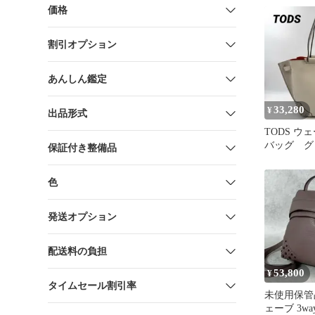
黒
価格
割引オプション
あんしん鑑定
33,280
¥
出品形式
TODS ウ
バッグ グ
保証付き整備品
収納 オー
革
色
発送オプション
配送料の負担
53,800
¥
タイムセール割引率
未使用保管
ェーブ 3wa