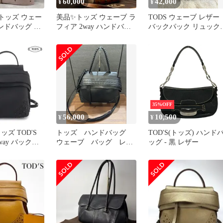
60,000
42,000
¥
¥
トッズ ウェー
美品✨トッズ ウェーブ ラ
TODS ウェーブ レザー
ハンドバッグ シ
フィア 2way ハンドバッ
バックパック リュック
レザー 本革
グ かごバッグ
レディース 付属品完
備！
35%OFF
56,000
10,500
¥
¥
ッズ TOD'S
トッズ ハンドバッグ
TOD'S(トッズ) ハンド
way バックパ
ウェーブ バッグ レザ
ッグ - 黒 レザー
ド ショルダー
ー 2way ショルダーバッ
ュックサッ レ
グ 黒
ック シルバー
17