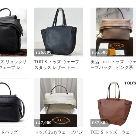
ー
グ
バッグ レザー
26,000
55,500
¥
¥
トッズ リュックサ
TOD’S トッズ ウェーブ
美品 tod'sトッズ ウ
 ウェーブ レザ
スタッズ レザー トート
ーブバック ピンク
イズ 黒
バッグ 黒 鞄 訳アリ
ラージ
47,000
37,800
¥
¥
ンドバッグ
トッズ 2wayウェーブハン
TOD’S トッズ ウェー