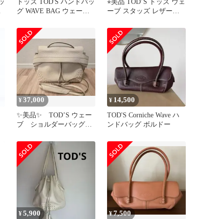
ッ
トッズ TOD'S ハンドバッ
⭐︎美品 TOD’S トッズ ウェ
レ
グ WAVE BAG ウェーブ
ーブ スタッズ レザー
バッグ ミニ 2WAY レッド
3WAY
レザー ウェーブバッグ
ミニ レディース Used A
37,000
14,500
¥
¥
✨美品✨ TOD’S ウェー
TOD'S Corniche Wave ハ
ブ ショルダーバッグ
ンドバッグ ボルドー
ン
ハンドバッグ レザー
ブラック
5,900
7,500
¥
¥