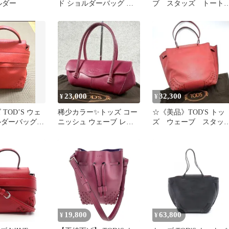
ョルダー
ド ショルダーバッグ レ
ブ スタッズ トート
ザー スタッズ A4収納可
ッグ レザー ブラウ
23,000
32,300
¥
¥
TOD’S ウェ
稀少カラー✨トッズ コー
☆《美品》TOD'S トッ
ルダーバッグ
ニッシュ ウェーブ レザ
ズ ウェーブ スタッ
さみ
ー ハンドバッグ ピンク
ズ トートバッグ
肩掛け
19,800
63,800
¥
¥