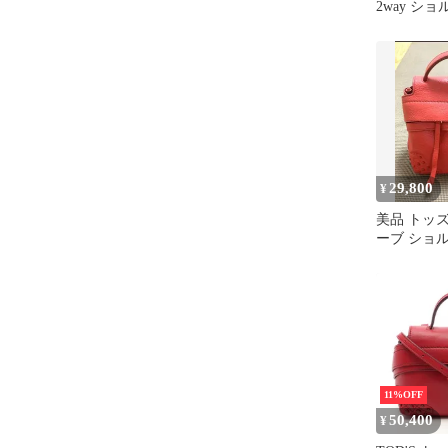
2way シ
29,800
¥
美品 トッズ 
ーブ ショ
赤 長澤ま
11%OFF
50,400
¥