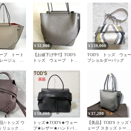
バッグ
32,000
159,000
¥
¥
ェーブ トート
【お値下げ中‼️】TOD'S
TOD'S トッズ ウェ
レージュ A4
トッズ ウェーブ トー
ブショルダーバッグ
ルレザー 本
トバッグ グレージュ
58,000
37,280
¥
¥
品✨トッズ ウ
トッズ★TOD'S★ウェー
【美品】TOD'S トッズ 
y リュック バ
ブ★レザー★ハンドバッ
ェーブ スタッズ トート