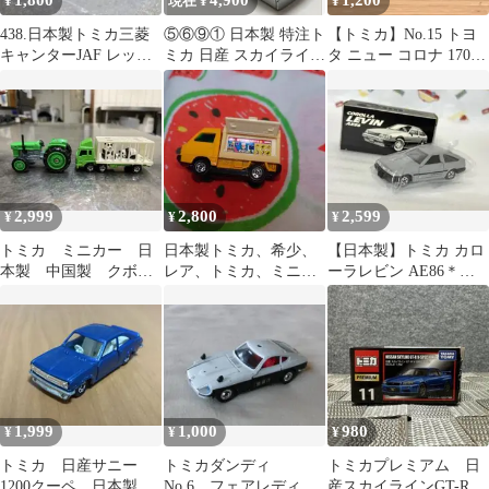
1,800
4,900
1,200
¥
現在 ¥
¥
438.日本製トミカ三菱
⑤⑥⑨① 日本製 特注ト
【トミカ】No.15 トヨ
キャンターJAF レッカ
ミカ 日産 スカイライン
タ ニュー コロナ 1700
ー車クリアケース入り
2000GT
ハードトップ SL 日本
製
2,999
2,800
2,599
¥
¥
¥
トミカ ミニカー 日
日本製トミカ、希少、
【日本製】トミカ カロ
本製 中国製 クボタ
レア、トミカ、ミニカ
ーラレビン AE86＊ト
トラクタ FUSOトラッ
ー、日本製
タ博物館 限定品＊
ク
1,999
1,000
980
¥
¥
¥
トミカ 日産サニー
トミカダンディ
トミカプレミアム 日
1200クーペ 日本製
No.6 フェアレディ
産スカイラインGT-R V-