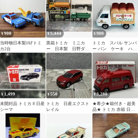
900
5,444
900
¥
¥
¥
当時物日本製JAFトミ
黒箱トミカ ミニカ
トミカ スバル サンバ
カ2台
ー 日本製 日野ダン
ー パン ケーキ ハロ
プカー タンクローリ
ーベアーズ 日本製
ー
1,499
550
3,280
¥
¥
¥
未開封品 トミカ 8 日産
トミカ 日産エクスト
★希少★箱付き・超美
シーマ
レイル
品★ トミカ 赤箱 日本
製 119 ハイエース 消防
指揮者