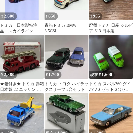
2,600
650
955
¥
¥
¥
トミカ 日本製特注
青箱トミカ BMW
廃盤トミカ 日産 シルビ
品 スカイライン ハ
3.5CSL
ア S13 日本製
コスカ
2,380
1,700
1,600
¥
¥
現在 ¥
★箱付き★ トミカ 赤箱
トミカ トヨタ ハイラッ
トミカ スバル360 ダイ
日本製 22 ニッサン デ
クスサーフ 2台セット
ハツミゼット 2台セッ
ィーゼル ハシゴ付消防
ト 日本製
車