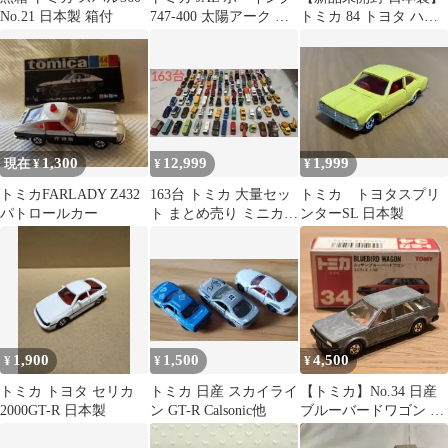
No.21 日本製 箱付
747-400 太陽アーク 飛
トミカ 84 トヨタ ハイ
行機 ミニカー
ラックス サーフ
1,300
12,999
1,999
現在 ¥
¥
¥
トミカFARLADY Z432
163台 トミカ 大量セッ
トミカ トヨタスプリ
パトロールカー
ト まとめ売り ミニカー
ンターSL 日本製
その他
1,900
1,500
4,500
¥
¥
¥
トミカ トヨタ セリカ
トミカ 日産 スカイライ
【トミカ】No.34 日産
2000GT-R 日本製
ン GT-R Calsonic他
ブルーバードワゴン 無
塗装 コピー箱付き 日本