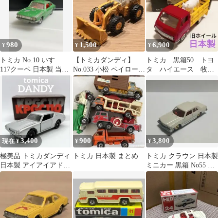
980
1,500
6,900
¥
¥
¥
トミカ No.10 いすゞ
【トミカダンディ】
トミカ 黒箱50 トヨ
117クーペ 日本製 当時
No.033 小松 ペイローダ
タ ハイエース 牧場
物 ミニカー 絶版 昭和
ー 560 日本製
トラック 旧ホイー
ル 日本製
3,400
900
3,800
現在 ¥
¥
¥
極美品 トミカダンディ
トミカ 日本製 まとめ
トミカ クラウン 日本製
日本製 アイアイアド特
ミニカー 黒箱 No55 当
注 スカイライン
時物
2000GT-R