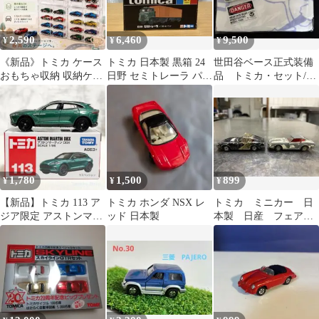
2,590
6,460
9,500
¥
¥
¥
《新品》トミカ ケース
トミカ 日本製 黒箱 24
世田谷ベース正式装備
おもちゃ収納 収納ケー
日野 セミトレーラ パネ
品 トミカ・セット/ビ
ス ミニカー コレクショ
ルバン
ーチタオル
ン 32台
1,780
1,500
899
¥
¥
¥
【新品】トミカ 113 ア
トミカ ホンダ NSX レ
トミカ ミニカー 日
ジア限定 アストンマー
ッド 日本製
本製 日産 フェアレ
ティン DBX
ディZ 2台セット ジャ
ンク品