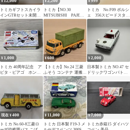
12,000
2,200
999
¥
¥
¥
トミカギフトスカイラ
トミカ【NO.30
トミカ No.F09 ポルシ
インGTRセット未開封
MITSUBISHI PAJERO
ェ 356スピードスタ
品
】日本製1993年
ー 日本製 箱無し
1,000
600
2,000
¥
¥
¥
トミカ 40周年記念 ア
【トミカ】No.24 三菱
日本製トミカ NO.47 セ
ピタ・ピアゴ ホン
ふそう コンテナ 運搬車
ドリックワゴンパトカ
ダ F1レーシングカ
日本製
ー 箱無し、1Eホイー
ー ニッポン
ル,
400
11,000
7,000
現在 ¥
¥
¥
トミカ No.60-8三菱ロ
トミカ 日本製 F19-3 メ
トミカ赤箱15 ダイハツ
ーザ幼稚園バス こばと
ルセデスベンツ 300SL
コペン 美品