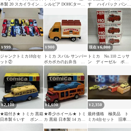
本製 20 スカイライン
シルビア DOHCターボ
すゞ ハイパック バン
2000 ターボ GT-E・S
RS-X 1/43
日本製 箱・シール付
999
900
6,000
¥
¥
現在 ¥
ジャンクトミカ18台セ
トミカ スバル サンバー
トミカ No.110 ニッサ
ット②
ポカポカのお弁当 日
ン ディーゼル ポン
本製 廃盤(絶版)
プ 消防車 日本製
未開封 3台
2,100
1,690
2,350
¥
¥
¥
★箱付き★ トミカ 黒箱
★希少ホイール★ トミ
最終価格 極美品 ト
日本製 6 いすゞ ボンネ
カ 黒箱 日本製 14 カー
ミカ4台セット 旧車・
ット タイプ バス
トランスポーター ※説
名車 お買い得セット
明必読