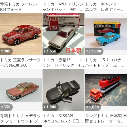
青箱トミカ タイレル
トミカ ANA マリンジ
トミカ キャンター
P34フォード
ャンボセット 飛行
エルフ 日産ディーゼ
機 全日空 日本製
ル 消防車 ゴミ収集
車 ハイパックバン
980
3,650
17,000
¥
¥
¥
トミカ 三菱ランサータ
トミカ 赤箱13 ニッ
トミカ 15-1 コロナ
ーボ No.38 1/60
サン セドリック 4ド
ハードトップ 1a ホ
アハードトップ 銅
イール 日本製 黒箱
色 日本製
550
1,000
1,650
¥
¥
¥
青箱トミカ キャデラッ
トミカ NISSAN
ロングトミカ 日本製 日
ク フリートウッド ブロ
SKYLINE GT-R 【日本
野セミトレーラー＆日
ーアム
製】
本製 L特急 カモメエク