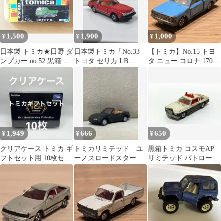
1,500
1,900
1,000
¥
¥
¥
日本製 トミカ★日野 ダ
日本製トミカ「No.33
【トミカ】No.15 トヨ
ンプカー no.52 黒箱 空
トヨタ セリカ LB
タ ニュー コロナ 1700
箱 ミニカー
2000GT」
ハードトップ SL 日本
製
1,949
666
650
¥
¥
¥
クリアケース トミカ ギ
トミカリミテッド ユ
黒箱トミカ コスモAP
フトセット用 10枚セッ
ーノスロードスター
リミテッド パトロール
ト 日本製
カー