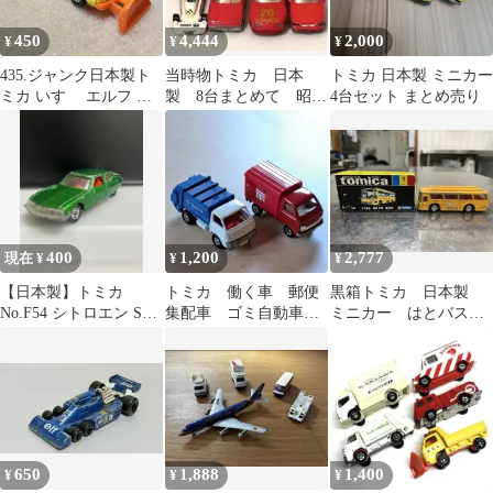
450
4,444
2,000
¥
¥
¥
435.ジャンク日本製ト
当時物トミカ 日本
トミカ 日本製 ミニカー
ミカ いすゞ エルフ 除
製 8台まとめて 昭
4台セット まとめ売り
雪車
和 平成 青箱
400
1,200
2,777
現在 ¥
¥
¥
【日本製】トミカ
トミカ 働く車 郵便
黒箱トミカ 日本製
No.F54 シトロエン SM
集配車 ゴミ自動車
ミニカー はとバス
1/66 1977 当時物
日本製
旧ホイール
650
1,888
1,400
¥
¥
¥