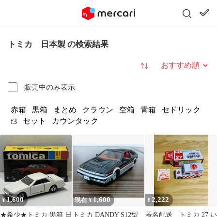
トミカ 日本製 の検索結果
並び替え
販売中のみ表示
赤箱
黒箱
まとめ
クラウン
空箱
青箱
セドリック
セット
カウンタック
f3
1,600
1,600
2,222
¥
現在 ¥
¥
★希少★トミカ 黒箱 日
トミカ DANDY S12型
匿名配送 トミカ 27 い