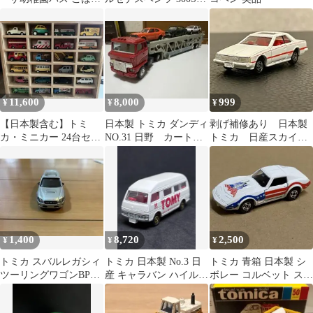
幼稚園ロゴ 1981年日
小田急特注
本製
11,600
8,000
999
¥
¥
¥
【日本製含む】トミ
日本製 トミカ ダンディ
剥げ補修あり 日本製
カ・ミニカー 24台セッ
NO.31 日野 カートラ
トミカ 日産スカイラ
ト昭和レトロキャラク
ンスポーター&トヨタ
イン 2000ターボGT-
ターはたらく車
車5台
ES
1,400
8,720
2,500
¥
¥
¥
トミカ スバルレガシィ
トミカ 日本製 No.3 日
トミカ 青箱 日本製 シ
ツーリングワゴンBP型
産 キャラバン ハイルー
ボレー コルベット ステ
(非売品)日本製
フバン スーパーギフト
ィングレイ 自由の女神
F21