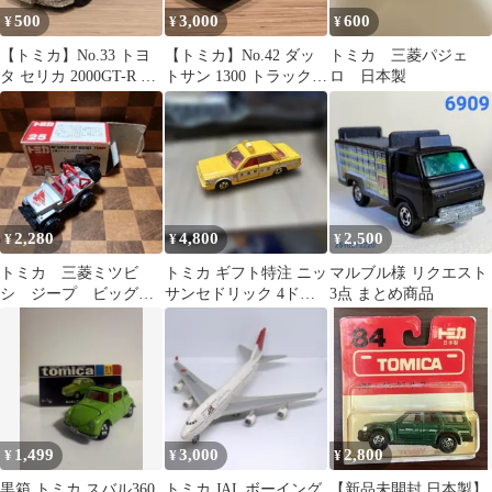
500
3,000
600
¥
¥
¥
【トミカ】No.33 トヨ
【トミカ】No.42 ダッ
トミカ 三菱パジェ
タ セリカ 2000GT-R 乗
トサン 1300 トラック
ロ 日本製
用車セット 日本製
1Eホイール 日本製
2,280
4,800
2,500
¥
¥
¥
トミカ 三菱ミツビ
トミカ ギフト特注 ニッ
マルブル様 リクエスト
シ ジープ ビッグフ
サンセドリック 4ドア
3点 まとめ商品
ット
ハードトップ 日本道
路公団 日本製
1,499
3,000
2,800
¥
¥
¥
黒箱 トミカ スバル360
トミカ JAL ボーイング
【新品未開封 日本製】