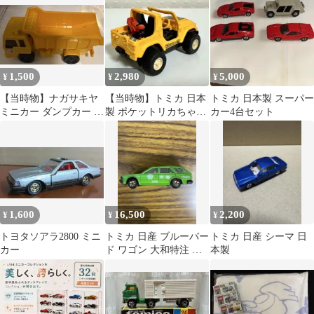
製
1,500
2,980
5,000
¥
¥
¥
【当時物】ナガサキヤ
【当時物】トミカ 日本
トミカ 日本製 スーパー
ミニカー ダンプカー 日
製 ポケットリカちゃん
カー4台セット
本製
トヨタ ブリザード（バ
イク付）希少
1,600
16,500
2,200
¥
¥
¥
トヨタソアラ2800 ミニ
トミカ 日産 ブルーバー
トミカ 日産 シーマ 日
カー
ド ワゴン 大和特注 日
本製
本製