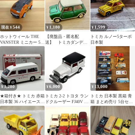
544
1,180
1,599
現在 ¥
¥
¥
ホットウィール THE
【廃盤品・匿名配
トミカ ルノー5ターボ
VANSTER ミニカー 5パ
送】 トミカダンデ
日本製
ック 限定カラー
ィ NO.J15 ミニクーパ
ー 日本製
3,280
6,000
13,000
¥
¥
¥
★箱付き★ トミカ 赤箱
トミカ 2-2 トヨタ ラン
トミカ 日本製 黒箱 青
日本製 36 ハイエース
ドクルーザー FJ40V 日
箱 まとめ売り 5台セッ
救急車
本製②
ト