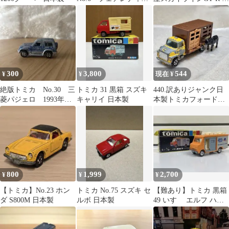
Z432 パトカー ジャ
SPEC II Nur
ンク品
300
3,800
544
¥
¥
現在 ¥
絶版トミカ No.30 三
トミカ 31 黒箱 スズキ
440.訳ありジャンク日
菱パジェロ 1993年
キャリイ 日本製
本製トミカフォードキ
日本製
ャトルトラッククリア
ケース入り
800
1,999
2,700
¥
¥
¥
【トミカ】No.23 ホン
トミカ No.75 スズキ セ
【難あり】トミカ 黒箱
ダ S800M 日本製
ルボ 日本製
49 いすゞ エルフ ハイ
ルーフ