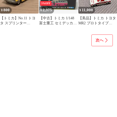
5%OFF
800
2,375
11,000
¥
¥
¥
【トミカ】No.11 トヨ
【中古】トミカ 1/148
【美品】トミカ トヨタ
タ スプリンター
富士重工 セミデッカー
MR2 プロトタイプ
1200SL '99株主優待 日
型バス(クリーム/黒箱/
No.24
本製
日本製/KANKO BUS)
「トミカ No.41」
次へ