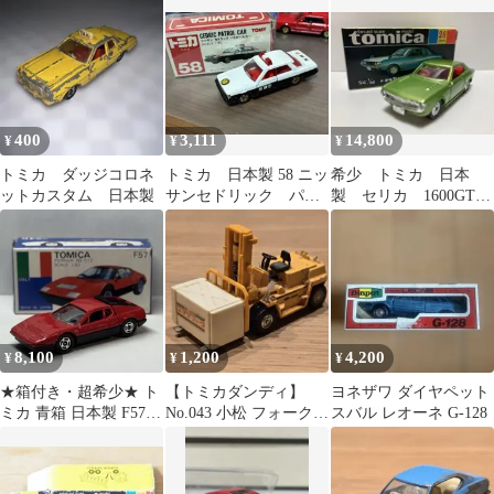
スプレス
400
3,111
14,800
¥
¥
¥
トミカ ダッジコロネ
トミカ 日本製 58 ニッ
希少 トミカ 日本
ットカスタム 日本製
サンセドリック パト
製 セリカ 1600GT
ロールカー
1Fホイール
8,100
1,200
4,200
¥
¥
¥
★箱付き・超希少★ ト
【トミカダンディ】
ヨネザワ ダイヤペット
ミカ 青箱 日本製 F57
No.043 小松 フォークリ
スバル レオーネ G-128
フェラーリ BB 512
フト FD50 日本製