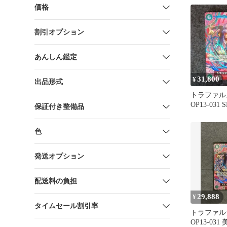
価格
割引オプション
あんしん鑑定
31,800
¥
出品形式
トラファル
OP13-031
保証付き整備品
ンピースカ
色
発送オプション
配送料の負担
29,888
¥
タイムセール割引率
トラファル
OP13-031