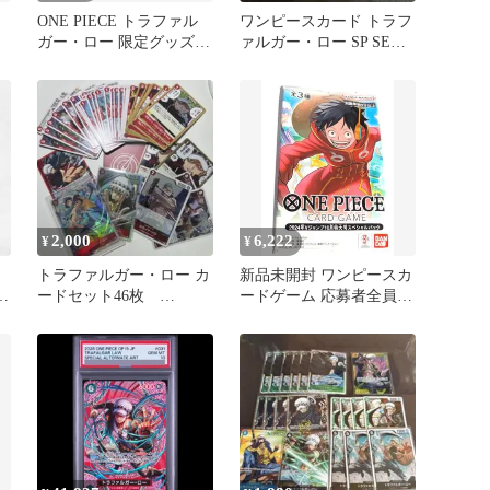
ONE PIECE トラファル
ワンピースカード トラフ
ガー・ロー 限定グッズ 3
ァルガー・ロー SP SEC
点セット
OP10-119
2,000
6,222
¥
¥
トラファルガー・ロー カ
新品未開封 ワンピースカ
1
ードセット46枚
ードゲーム 応募者全員サ
け
SP*1+SR*1+R*7+L*2+C
ービス ルフィ ロー キッ
ド