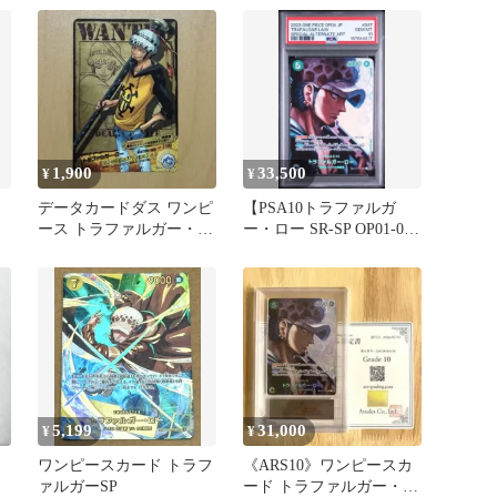
1,900
33,500
¥
¥
データカードダス ワンピ
【PSA10トラファルガ
ース トラファルガー・ロ
ー・ロー SR-SP OP01-047
ー
ワンピースカード
5,199
31,000
¥
¥
ワンピースカード トラフ
《ARS10》ワンピースカ
ァルガーSP
ード トラファルガー・ロ