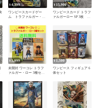
4,399
15,900
¥
¥
決
ワンピースカードゲー
ワンピースカード トラフ
ム トラファルガー・ロ
ァルガーロー SP 3枚
ー SP スペシャルカー
OP10-119
ド パラレル
3,999
1,500
¥
¥
日
未開封 ワーコレ トラフ
ワンピース フィギュア 6
強
ァルガー・ロー 3種セッ
体セット
️
ト ワンピース