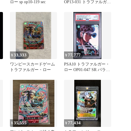
ロー sp op10-119 sec
OP13-031 トラファルガ
ー・ロー SP パラレル
33,333
77,777
¥
¥
ワンピースカードゲーム
PSA10 トラファルガー・
トラファルガー・ロー
ロー OP01-047 SR パラレ
ル
35,555
77,434
¥
¥