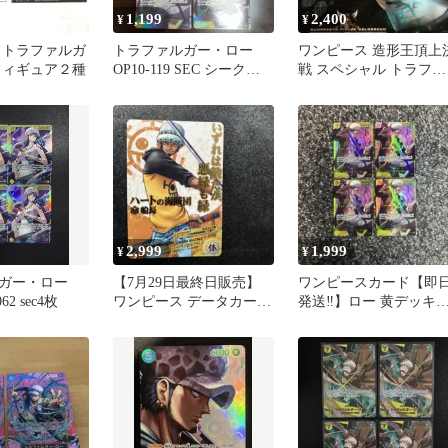
1,199
2,400
¥
¥
 トラファルガ
トラファルガー・ロー
ワンピース 造形王頂上
フィギュア２種
OP10-119 SEC シークレ
戦 スペシャル トラファ
ット 4枚セット
ルガー・ロー
2,999
1,999
¥
¥
ルガー・ロー
【7月29日最終日販売】
ワンピースカード【即
062 sec4枚
ワンピース データカード
発送‼️】ロー 黄デッキ
ダス トラファルガー・ロ
化パーツ SEC 4枚セット❗
ー