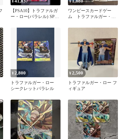
41,837
1,880
¥
¥
フ
【PSA10】トラファルガ
ワンピースカードゲー
ー・ロー(パラレル) SP
ム トラファルガー・ロ
OP13-031 1枚
ー まとめ売り①
2,800
2,500
¥
¥
ー
トラファルガー・ロー
トラファルガー・ロー フ
シークレットパラレル
ィギュア