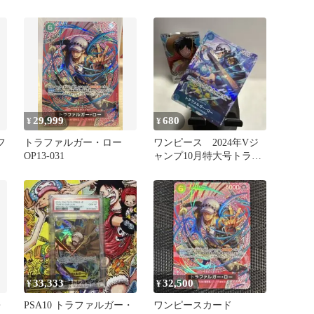
ー SP OP01-047
29,999
680
¥
¥
フ
トラファルガー・ロー
ワンピース 2024年Vジ
OP13-031
ャンプ10月特大号トラフ
ァルガー・ロー
33,333
32,500
¥
¥
・
PSA10 トラファルガー・
ワンピースカード