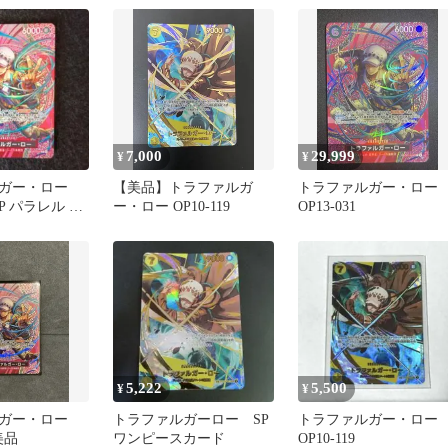
7,000
29,999
¥
¥
ガー・ロー
【美品】トラファルガ
トラファルガー・ロー
 SP パラレル ワ
ー・ロー OP10-119
OP13-031
ードゲーム
5,222
5,500
¥
¥
ガー・ロー
トラファルガーロー SP
トラファルガー・ロー
 美品
ワンピースカード
OP10-119