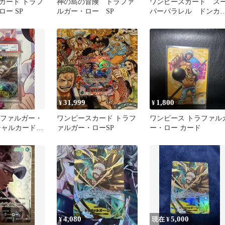
カード トラフ
神の島の冒険 トラファ
ワンピースカード ス
ー SP
ルガー・ロー SP
パーパラレル ドンカ
ド 金枠 金ドン ロ
31,999
1,800
¥
¥
トラファルガー・
ワンピースカード トラフ
ワンピース トラファル
シャルカード
ァルガー・ローSP
ー・ロー カード
カード
4,080
5,000
¥
現在 ¥