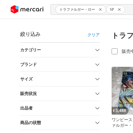
ンツにスキップ
トラファルガー・ロー
SP
絞り込み
トラフ
クリア
カテゴリー
販売
ブランド
サイズ
販売状況
出品者
5,480
¥
ワンピース
商品の状態
ァルガー・ロ
＜OP10-11