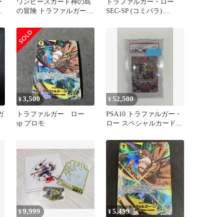
ー
ワンピースカード神の島
トラファルガー・ロー
ー
の冒険 トラファルガー・
SEC-SP (コミパラ)
ー
ロー SP OP13-031 R
[OP10-119] 素体
3,500
52,500
¥
¥
ガ
トラファルガー ロー
PSA10 トラファルガー・
sp プロモ
ロー スペシャルカード
ワンピースカード
9,999
5,499
¥
¥