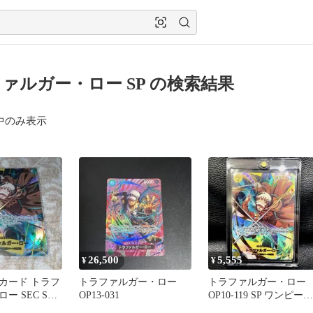
ァルガー・ロー SP の検索結果
中のみ表示
26,500
5,555
¥
¥
カード トラフ
トラファルガー・ロー
トラファルガー・ロー
ー SEC SP
OP13-031
OP10-119 SP ワンピース
9＞
カード 未使用品 美