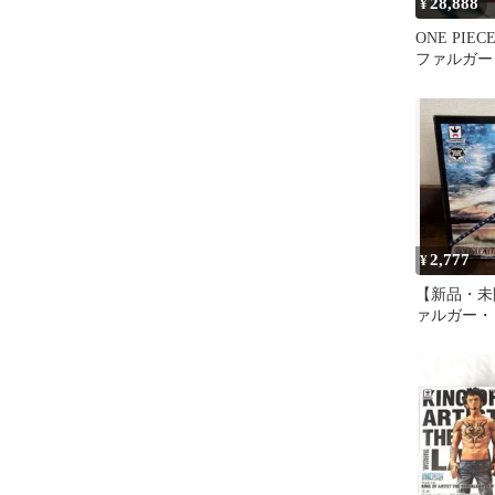
28,888
¥
ONE PIE
ファルガー
ンピースカ
ル
2,777
¥
【新品・未
ァルガー・
ア スペシ