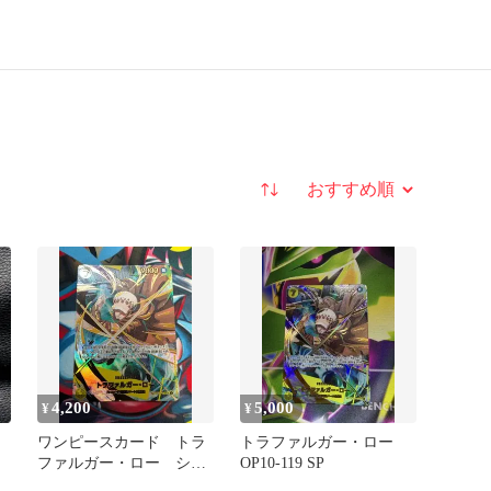
並び替え
4,200
5,000
¥
¥
ワンピースカード トラ
トラファルガー・ロー
ファルガー・ロー シー
OP10-119 SP
品
クレット OP10-119 SP