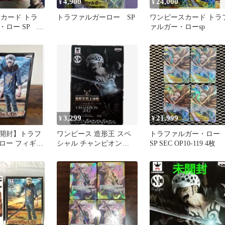
4,900
24,000
¥
¥
CEカード トラ
トラファルガーロー SP
ワンピースカード トラ
・ロー SP ワ
ァルガー・ローsp
ード パラレ
3,299
21,999
¥
¥
開封】トラフ
ワンピース 造形王 スペ
トラファルガー・ロ
ロー フィギュ
シャル チャンピオン
SP SEC OP10-119 4枚
ャル版
2012 トラファルガー・ロ
ー