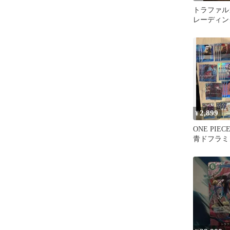
トラファル
レーディン
ンピース 
2,899
¥
ONE PI
青ドフラミ
みデッキ 
キ