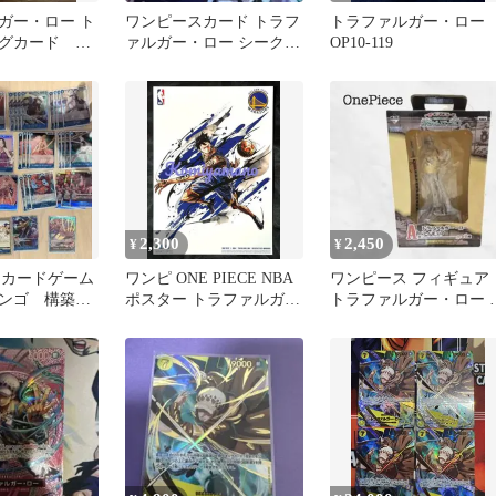
ガー・ロー ト
ワンピースカード トラフ
トラファルガー・ロー
グカード ワ
ァルガー・ロー シークレ
OP10-119
SP
ット OP10-119 SP
2,300
2,450
¥
¥
ECEカードゲーム
ワンピ ONE PIECE NBA
ワンピース フィギュア
ンゴ 構築済
ポスター トラファルガ
トラファルガー・ロー 
スタートデッ
ー・ロー ウォリアーズ
番くじA賞 (新時代幕開
編)