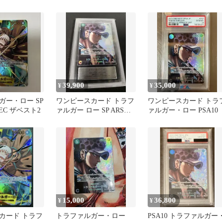
39,900
35,000
¥
¥
ガー・ロー SP
ワンピースカード トラフ
ワンピースカード トラ
 SEC ザベスト2
ァルガー ロー SP ARS鑑
ァルガー・ロー PSA10
定 美品 OP01-047
15,000
36,800
¥
¥
カード トラフ
トラファルガー・ロー
PSA10 トラファルガー