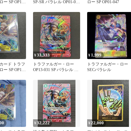
 SP OP10-
SP-SR パラレル OP01-047
ロー SP OP01-047
謀略の王国
33,333
1,999
¥
¥
カード トラフ
トラファルガー・ロー
トラファルガー・ロー
 SP OP10-
OP13-031 SP パラレル ワ
SECパラレル
ンピースカードゲーム
00
32,222
22,000
¥
¥