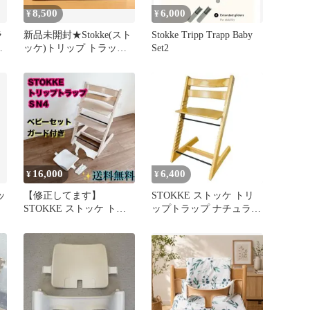
8,500
6,000
¥
¥
ラ
新品未開封★Stokke(スト
Stokke Tripp Trapp Baby
シ
ッケ)トリップ トラップ
Set2
専用 ベビーセット²
16,000
6,400
¥
¥
ッ
【修正してます】
STOKKE ストッケ トリ
STOKKE ストッケ トリ
ップトラップ ナチュラル
ップトラップ 延長グライ
【足置き欠品】
ダー無し