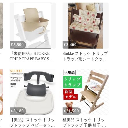
ー）
5,500
3,460
¥
¥
ラ
『未使用品』STOKKE
Stokke ストッケ トリップ
TRIPP TRAPP BABY SET
トラップ用シートクッシ
ナチュラル
ョン 花柄ピンク2
5,180
21,500
¥
¥
ッ
【美品】ストッケ トリッ
極美品 ストッケ トリッ
ベ
プトラップ ベビーセット
プトラップ 子供 椅子 チ