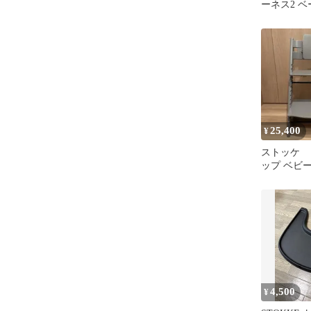
ーネス2 ベ
プトラップ 6
25,400
¥
ストッケ 
ップ ベビ
イ付き）
4,500
¥