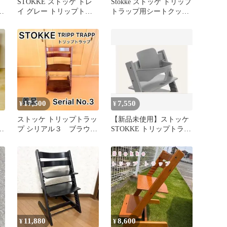
STOKKE ストッケ トレ
Stokke ストッケ トリップ
セ
イ グレー トリップトラ
トラップ用シートクッシ
ップ テーブル
ョン花柄グリーン
17,500
7,550
¥
¥
ストッケ トリップトラッ
【新品未使用】ストッケ
プ シリアル３ ブラウ
STOKKE トリップトラッ
み
ン ウォールナット
プ ベビーセット
11,880
8,600
¥
¥