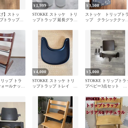
1,999
3,500
¥
¥
げ】ストッ
STOKKE ストッケ トリ
ストッケ トリップト
ップトラップ
ップトラップ 延長グライ
ップ クラシッククッ
ト
ダー
ョン 中古
4,000
5,000
¥
¥
トリップ トラ
STOKKE ストッケ トリ
STOKKE トリップトラ
4 ウォールナット
ップトラップ トレイ テ
プベビー3点セット ブ
ーブル ブラック
ラウン