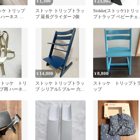
1,300
23,000
¥
¥
トッケ トリップ
ストッケ トリップトラッ
Stokke(ストッケ)トリッ
 ハーネス 互
プ 延長グライダー 2個
プトラップ ベビーチェ
 5点式
ハイチェア ブラック
14,800
8,800
¥
¥
 ストッケ トリ
ストッケ トリップトラッ
ストッケ トリップト
プ用 ハーネス
プ シリアル5 ブルー 六角
ップ
レンチ付き 本体組み立て
不要