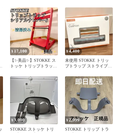
トレイ ホワイト グレー
ェア キッズ stokke
17,100
4,400
¥
¥
【✨美品✨】STOKKE ス
未使用 STOKKE トリッ
ッ
トッケ トリップトラップ
プトラップ ストライプ柄
シリアルナンバー6
クッション
3,000
2,999
¥
¥
ッ
STOKKE ストッケ トリ
STOKKE トリップ トラ