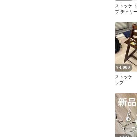
ストッケ 
プ チェリー
ビーチェア s
4,000
¥
ストッケ 
ップ