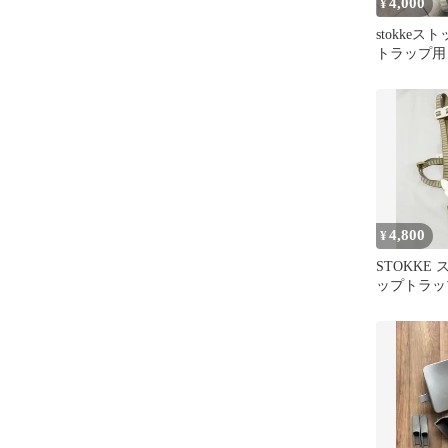
4,000
¥
stokkeス
トラップ用
換品 旧型
4,800
¥
STOKKE
ップトラッ
旧型