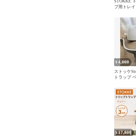
STOKKE
プ用トレイ
4,000
¥
ストッケSt
トラップ 
17,800
¥