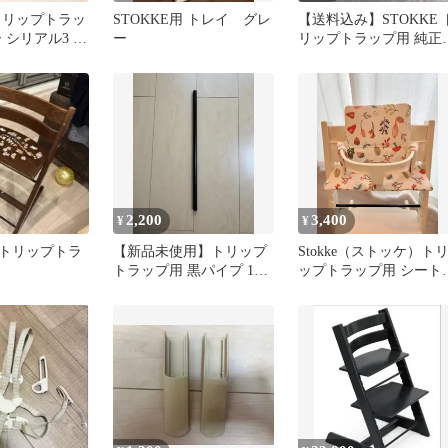
トリップトラッ
STOKKE用 トレイ グレ
【送料込み】STOKKE 
 シリアル3 ベ
ー
リップトラップ用 純正
tokke
ット 1個
2,200
3,400
¥
¥
トリップトラ
【新品未使用】トリップ
Stokke（ストッケ）ト
トラップ用 黒パイプ 1本
ップトラップ用 シート
バラ売り
ッション（花と葉）