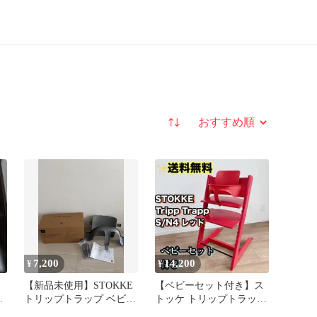
並び替え
7,200
14,200
¥
¥
【新品未使用】STOKKE
【ベビーセット付き】ス
バ
トリップトラップ ベビー
トッケ トリップトラップ
セット（ストームグレ
シリアル4 S/N4 赤 レッド