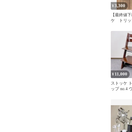
3,300
¥
【最終値下
ケ トリ
ベビーセッ
11,000
¥
ストッケ 
ップ no.
ブラウン系