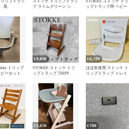
 トリップトラッ
ストッケ トリップトラッ
STOKKE ストッケ トリ
 黒
プ ライムグリーン シリ
ップトラップ用 ベビー
アル4 stokke 正規品
ット・トレイ
9,800
6,780
¥
¥
okke トリップ
STOKKE ストッケ トリ
ほぼ未使用 ストッケ ト
ベビーセット
ップトラップ TRIPP
リップトラップ トレイ
TRAPP 子供椅子 茶色
ホワイト 純正 送料込
3,650
700
¥
¥