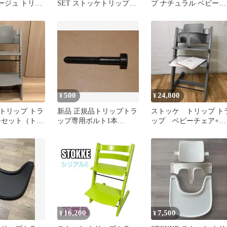
ージュ トリッ
SET ストッケトリップト
プ ナチュラル ベビーチ
51301
ラップ
ェア シリアル3〜
500
24,800
¥
¥
トリップ トラ
新品 正規品トリップトラ
ストッケ トリップ ト
ーセット（トレ
ップ専用ボルト1本
ップ ベビーチェア+ベ
STOKKEパーツ ネジ ビ
ビーセット ヘイジー
ス 部品
レー
16,200
7,500
¥
¥