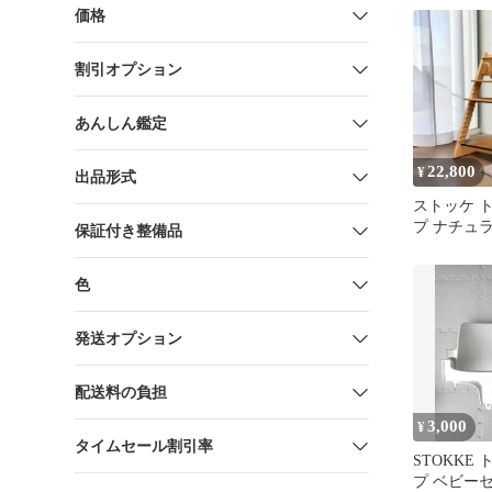
価格
割引オプション
あんしん鑑定
22,800
¥
出品形式
ストッケ 
プ ナチュラル
保証付き整備品
ーセット
色
発送オプション
配送料の負担
3,000
¥
タイムセール割引率
STOKKE
プ ベビー