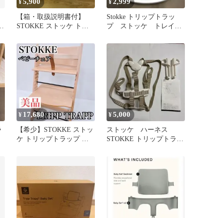
5,900
2,999
¥
¥
【箱・取扱説明書付】
Stokke トリップトラッ
ア
STOKKE ストッケ トレ
プ ストッケ トレイ
イ ホワイト トリップト
トレー ベビーチェア ホ
ラップ
ワイト
17,680
5,000
¥
¥
ラ
【希少】STOKKE ストッ
ストッケ ハーネス
ケ トリップトラップ ベ
STOKKE トリップトラッ
ビーチェア 革ベルト
プ 安全 ベルト キッ
ズ ベビー