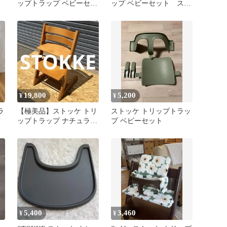
ップトラップ ベビーセッ
ップ ベビーセット スト
ト
ームグレー
19,800
5,200
¥
¥
ラ
【極美品】ストッケ トリ
ストッケ トリップトラッ
ップトラップ ナチュラル
プ ベビーセット
グ
初期型 シリアル無 人気
カラー
5,400
3,460
¥
¥