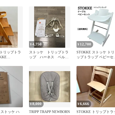
レイ ホワイト
ビーチェア ハイチェア
うさぎ
4,750
12,700
¥
¥
トリップトラ
ストッケ トリップトラ
STOKKE ストッケ トリ
KKE
ップ ハーネス ベル
ップトラップ ベビーセ
p
ト 旧型
ト テーブル付き
8,000
6,666
¥
¥
 ストッケ ハ
TRIPP TRAPP NEWBORN
STOKKE トリップトラ