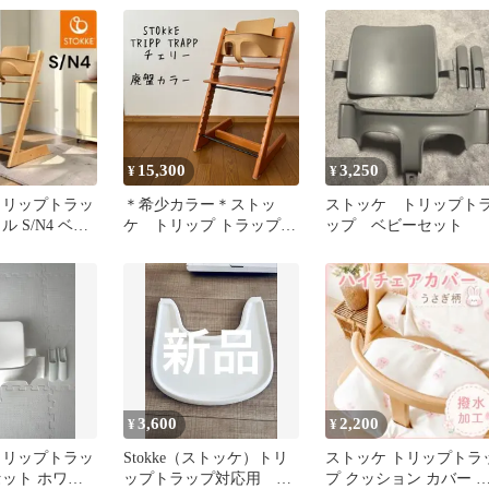
15,300
3,250
¥
¥
トリップトラッ
＊希少カラー＊ストッ
ストッケ トリップト
 S/N4 ベビ
ケ トリップ トラップ
ップ ベビーセット
ベビーチェア+ベビーセ
ット チェリー S/N.3
3,600
2,200
¥
¥
 トリップトラッ
Stokke（ストッケ）トリ
ストッケ トリップトラ
セット ホワイ
ップトラップ対応用 ト
プ クッション カバー 