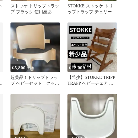
ト
ストッケ トリップトラッ
STOKKE ストッケ トリ
ナ
プ ブラック 使用感あり
ップトラップ チェリー
調整可
5,800
22,000
¥
¥
リ
超美品！トリップトラッ
【希少】STOKKE TRIPP
ク
プ ベビーセット クッシ
TRAPP ベビーチェア シ
ョン付 ストッケ
リアル3 オーク材