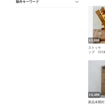
除外キーワード
ト
9,800
¥
ストッケ 
ップ STO
toripp_torap
6,480
¥
新品未開封