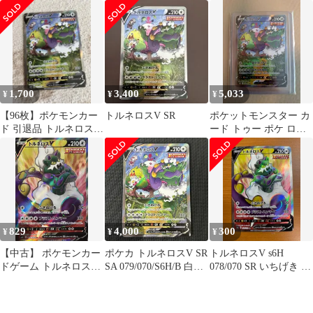
ゲーム V無01
1,700
3,400
5,033
¥
¥
¥
【96枚】ポケモンカー
トルネロスV SR
ポケットモンスター カ
ド 引退品 トルネロスV
ード トゥー ポケ ロス
SR スペシャルアート
V SR
829
4,000
300
¥
¥
¥
【中古】 ポケモンカー
ポケカ トルネロスV SR
トルネロスV s6H
ドゲーム トルネロスV
SA 079/070/S6H/B 白銀
078/070 SR いちげき 状
S6H S6H 078/070 SR
のランス
態A ★ポケカ ポケモン
カードゲーム