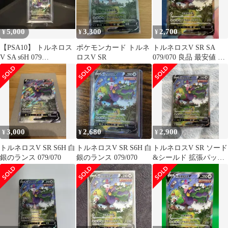
5,000
3,300
2,700
¥
¥
¥
【PSA10】 トルネロス
ポケモンカード トルネ
トルネロスV SR SA
V SA s6H 079
ロスV SR
079/070 良品 最安値 即
TORNADUS V
日発送 ポケモンカード
3,000
2,680
2,900
¥
¥
¥
トルネロスV SR S6H 白
トルネロスV SR S6H 白
トルネロスV SR ソード
銀のランス 079/070
銀のランス 079/070
&シールド 拡張パック
白銀のランス キラ 079/
…