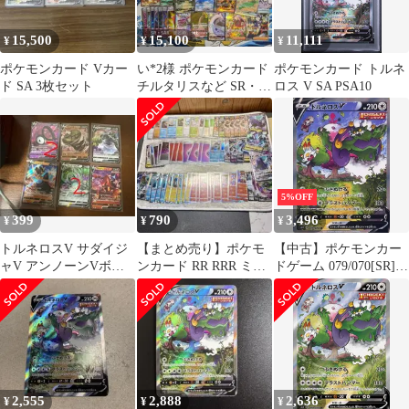
15,500
15,100
11,111
¥
¥
¥
ポケモンカード Vカー
い*2様 ポケモンカード
ポケモンカード トルネ
ド SA 3枚セット
チルタリスなど SR・
ロス V SA PSA10
SAR 33枚 まとめ set
5%OFF
399
790
3,496
¥
¥
¥
トルネロスV サダイジ
【まとめ売り】ポケモ
【中古】ポケモンカー
ャV アンノーンVボル
ンカード RR RRR ミラ
ドゲーム 079/070[SR]：
ケニオンV ヤレユータ
ー 等 約50枚以上
(キラ)トルネロスV
ンVバサギリV
2,555
2,888
2,636
¥
¥
¥