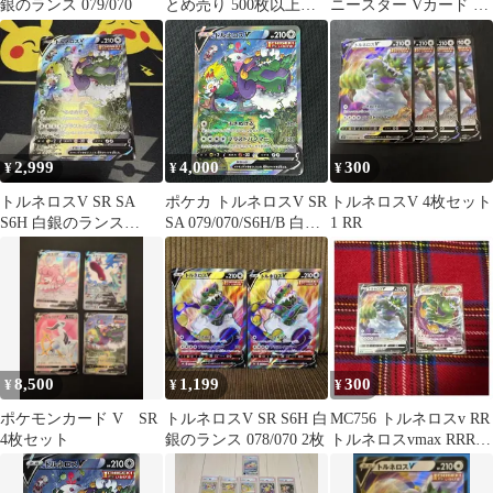
銀のランス 079/070
とめ売り 500枚以上
ニースター Vカード 5
V・VMAX入り ②
枚セット
2,999
4,000
300
¥
¥
¥
トルネロスV SR SA
ポケカ トルネロスV SR
トルネロスV 4枚セット
S6H 白銀のランス
SA 079/070/S6H/B 白銀
1 RR
079/070
のランス
8,500
1,199
300
¥
¥
¥
ポケモンカード V SR
トルネロスV SR S6H 白
MC756 トルネロスv RR
4枚セット
銀のランス 078/070 2枚
トルネロスvmax RRR 2
枚