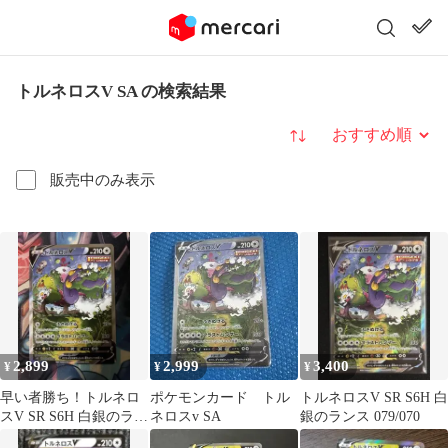
トルネロスV SA の検索結果
並び替え
販売中のみ表示
2,899
2,999
3,400
¥
¥
¥
早い者勝ち！トルネロ
ポケモンカード トル
トルネロスV SR S6H 白
スV SR S6H 白銀のラン
ネロスv SA
銀のランス 079/070
ス 079/070