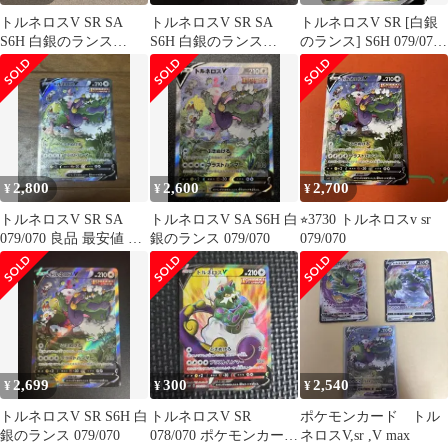
トルネロスV SR SA
トルネロスV SR SA
トルネロスV SR [白銀
S6H 白銀のランス
S6H 白銀のランス
のランス] S6H 079/070
079/070
079/070
傷有り ポケモンカード
ポケカ
2,800
2,600
2,700
¥
¥
¥
トルネロスV SR SA
トルネロスV SA S6H 白
⭐︎3730 トルネロスv sr
079/070 良品 最安値 即
銀のランス 079/070
079/070
日発送 ポケモンカード
2,699
300
2,540
¥
¥
¥
トルネロスV SR S6H 白
トルネロスV SR
ポケモンカード トル
銀のランス 079/070
078/070 ポケモンカード
ネロスV,sr ,V max