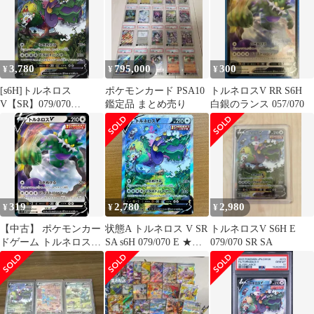
3,780
795,000
300
¥
¥
¥
[s6H]トルネロス
ポケモンカード PSA10
トルネロスV RR S6H
V【SR】079/070
鑑定品 まとめ売り
白銀のランス 057/070
ITUIJT3B2C0G
319
2,780
2,980
¥
¥
¥
【中古】 ポケモンカー
状態A トルネロス V SR
トルネロスV S6H E
ドゲーム トルネロスV
SA s6H 079/070 E ★ポ
079/070 SR SA
S6H S6H 057/070 RR
ケカ ポケモンカード