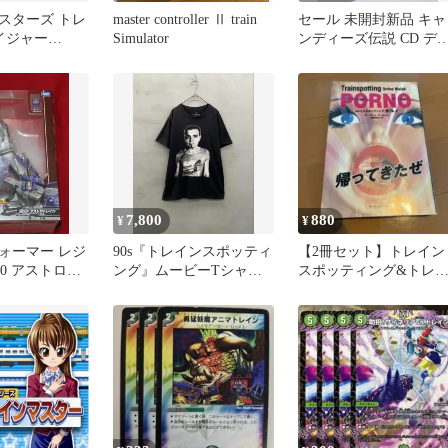
スターズ トレ
master controller Ⅱ train
セール 未開封新品 キャ
イジャー
Simulator
ンディーズ伝説 CD デ
コロコロコミッ
ュー 35周年 記念企画
7,800
880
¥
¥
ォーマー レジ
90s『トレインスポッティ
【2冊セット】トレイン
40 アストロト
ング』ムービーTシャツ
スポッティング&トレ
レントン Y2K フェード
ンスポッティング・ポ
ノ