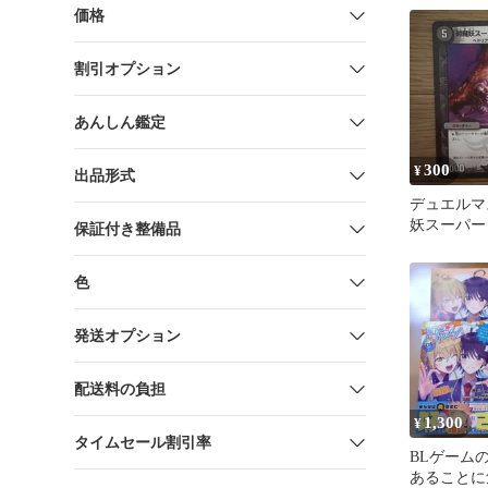
価格
割引オプション
あんしん鑑定
300
¥
出品形式
デュエルマ
妖スーパー
保証付き整備品
ン
色
発送オプション
配送料の負担
1,300
¥
タイムセール割引率
BLゲーム
あることに