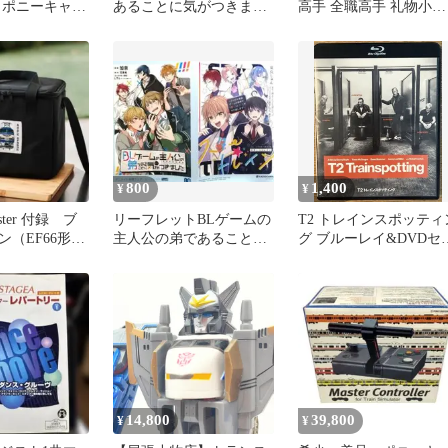
06 ポニーキャニ
あることに気がつきまし
高手 全職高手 礼物小车
ED
た 、スター⭐︎トレイン
车系列 ギフトトレイン
アニメイト
张佳乐
800
1,400
¥
¥
aster 付録 ブ
リーフレットBLゲームの
T2 トレインスポッティ
ン（EF66形）
主人公の弟であることに
グ ブルーレイ&DVDセ
グ
気がつきました＆スター
ト
☆トレイン
14,800
39,800
¥
¥