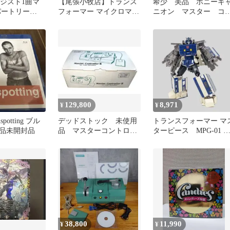
 レジスト1曲マ
【尾張小牧店】トランス
希少 美品 ポニーキ
パートリー
フォーマー マイクロマス
ニオン マスター コ
ダンス・グルーヴ
ター 復刻版 6体合体勇者
トローラー トレイ
シックストレイン 通常版
シュミレーター
カラー【レトロ】【中
古】
129,800
8,971
¥
¥
potting ブル
デッドストック 未使用
トランスフォーマー マ
品未開封品
品 マスターコントロー
ターピース MPG-01 
ラー2 トレインシュミレ
レインボットショウキ
ーター
38,800
11,990
¥
¥