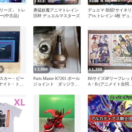
333
300
¥
¥
リーズ」 トレ
勇猛妖魔アニマトレイン
デュエマ 助招!サイネリ
ー(中古品)
旧枠 デュエルマスターズ
アvs.トレイン 4枚 デュ
ルマスターズ
0
3,000
1,300
¥
¥
スカー・ピー
Parts Master K7201 ボール
B6サイズ4Pリーフレッ
 ナイト・トレ
ジョイント ダッジラム
A・B (アニメイト合同
US原盤プレス
1500 95
ェア)