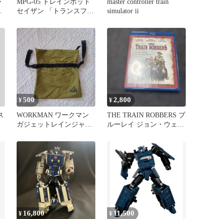
ャ
MPG-05 トレインボット
master controller train
ン
セイザン 「トランスフォ
simulator ii
ン
ーマー マスターピース
G」
500
2,800
¥
¥
ス
WORKMAN ワークマン
THE TRAIN ROBBERS ブ
ト
ガジェットレインジャケ
ルーレイ ジョン・ウェイ
ットマスタード ポーチの
ン 大列車強盗
み
16,800
11,500
¥
¥