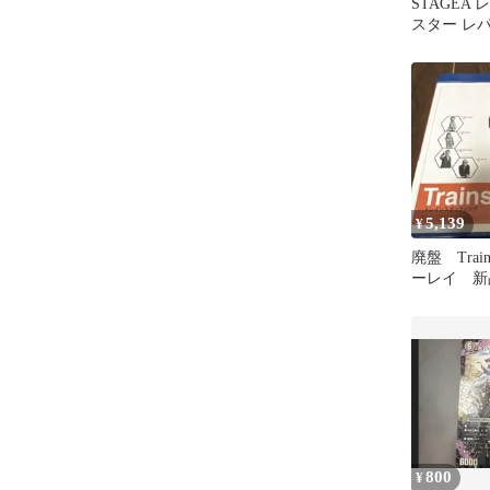
STAGEA
スター レ
Vol.1 
5,139
¥
廃盤 Trains
ーレイ 新
800
¥