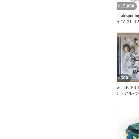
15,000
¥
Trainspotti
ャツ XL 
500
¥
w-inds. PR
CD アルバ