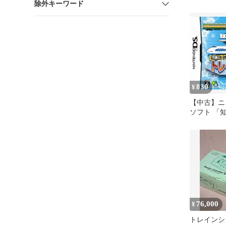
除外キーワード
た5 / ス
830
¥
【中古】ニ
ソフト 「
ズ」 トレ
76,000
¥
トレインシ