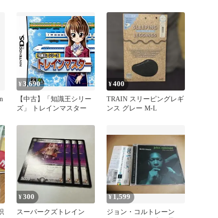
ト ポーチ、キーホルダ
レイン』リマスター音
ー、ステッカー
源 重量レコード
3,690
400
¥
¥
n
【中古】「知識王シリー
TRAIN スリーピングレギ
ズ」 トレインマスター
ンス グレー M-L
300
1,599
¥
¥
职
スーパークズトレイン
ジョン・コルトレーン