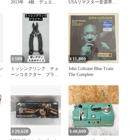
2013年 4枚 デュエル
USAリマスター音源帯付
マスターズ デュエマク
きCD■ブルー・トレイン
ラシック
＋2■ジャズ
599
11,000
¥
¥
ン
ミッシングリンク チェ
John Coltrane Blue Train:
ッ
ーンコネクター プライ
The Complete
ヤー マスターリンクツー
ル B級品
20,620
48,600
¥
¥