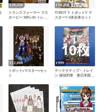
20,350
14,200
¥
¥
士
トランスフォーマー マス
TOBOT V トボットV マ
ターピー MPG-06 トレイ
スターV 6体合体セット
ンボットカエン
12,000
999
¥
¥
トボットvマスターvセッ
ディテクティブ・トレイ
ト
ン 探偵列車 東日本限定
版フライヤー 10枚セッ
ト