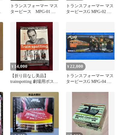
トランスフォーマー マス
トランスフォーマー マス
ビ
ターピース MPG-01 ト
ターピースG MPG-02 ト
レインボットショウキ
レインボットゲツエイ
14,000
22,000
¥
¥
【折り目なし美品】
トランスフォーマー マス
イ
trainspotting 劇場用ポスタ
ターピースG MPG-04 ト
ル
ー A1 ドイツ版
レインボットスイケン