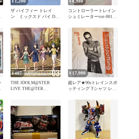
1,200
8,980
¥
¥
ザ ハイフィー トレイ
コントローラートレイン
エ
ン ミックスド バイ DJ
シュミレーターvor-00105
マスターキー CD
Windows95 箱付
407
17,900
¥
¥
ト
THE IDOLM@STER
超レア★90sトレインスポ
フ
LIVE THE@TER
ッティング Tシャツ レン
HARMONY 03 アイドル
トン タグ
マスター ミリオンライ
ブ! 【CD、音楽 中古
CD】レンタル落ち