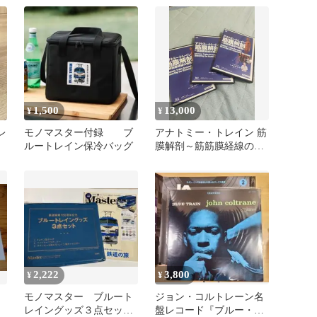
1,500
13,000
¥
¥
レ
モノマスター付録 ブ
アナトミー・トレイン 筋
ルートレイン保冷バッグ
膜解剖～筋筋膜経線の解
剖～【全３巻】ME265-S
2,222
3,800
¥
¥
モノマスター ブルート
ジョン・コルトレーン名
レイングッズ３点セッ
盤レコード『ブルー・ト