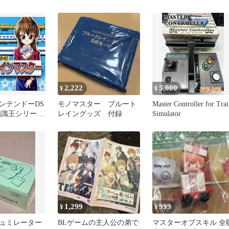
ター☆トレイン1
ーラー マスコン 鉄道 電
車
2,222
5,000
¥
¥
ンテンドーDS
モノマスター ブルート
Master Controller for Trai
知識王シリー
レイングッズ 付録
Simulator
インマスター
1,299
999
¥
¥
ュミレーター
BLゲームの主人公の弟で
マスターオブスキル 全