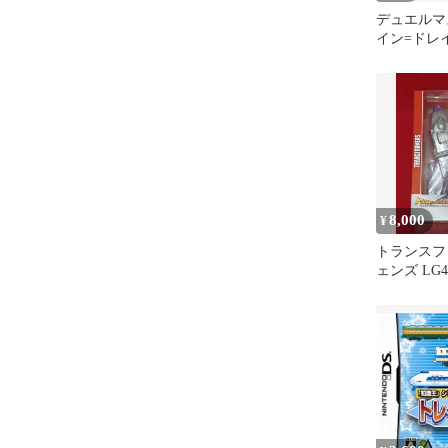
デュエルマ
イン=ドレ
PROMO 
ク付録
8,000
¥
トランスフ
ェンズ LG
レイン