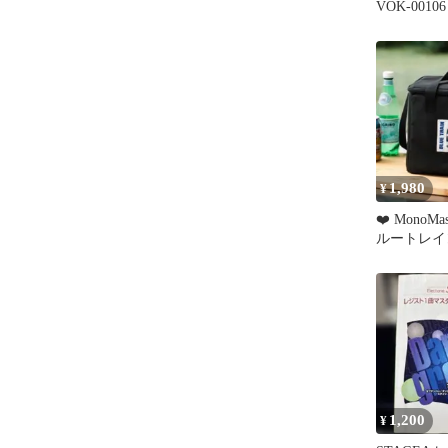
VOK-001
オン箱付US
1,980
¥
❤️ MonoM
ルートレイ
の保冷バッ
1,200
¥