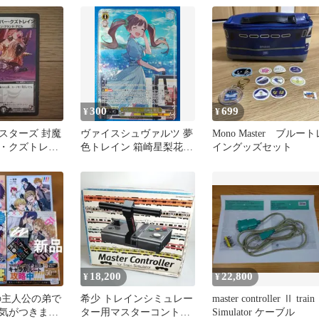
300
699
¥
¥
スターズ 封魔
ヴァイスシュヴァルツ 夢
Mono Master ブルート
・クズトレイ
色トレイン 箱崎星梨花
イングッズセット
BNP IAS/SE55-10BNP ア
イドルマスターミリオン
ライブ！
18,200
22,800
¥
¥
の主人公の弟で
希少 トレインシミュレー
master controller Ⅱ train
気がつきまし
ター用マスターコントロ
Simulator ケーブル