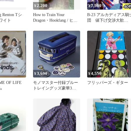
2,200
7,980
¥
¥
ng Renton Tシ
How to Train Your
B-23 アルカディアス騎
ホワイト
Dragon・Hookfang / ヒッ
団 値下げ交渉大歓
クとドラゴン・フックフ
迎！！
ァングドラゴン・フィギ
ュア
3,690
4,550
¥
¥
IME OF LIFE
モノマスター付録ブルー
フリッパーズ・ギター
ム
トレイングッズ豪華3点
セットペンケース特急ヘ
ッドマーク