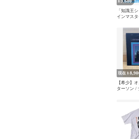
3,680
¥
「知識王シ
インマスタ
8,90
現在 ¥
【希少】オ
ターソン /
イン LP 