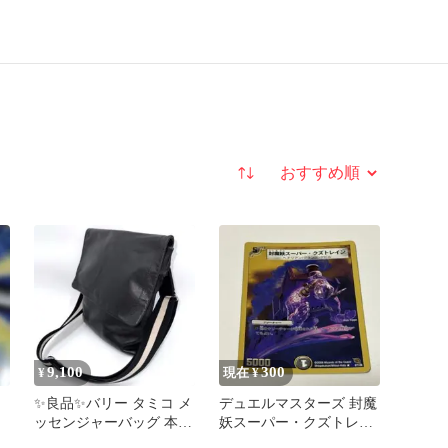
並び替え
9,100
300
¥
現在 ¥
タ
✨良品✨バリー タミコ メ
デュエルマスターズ 封魔
ッセンジャーバッグ 本革
妖スーパー・クズトレイ
黒 トレスポ柄 斜め掛け
ン