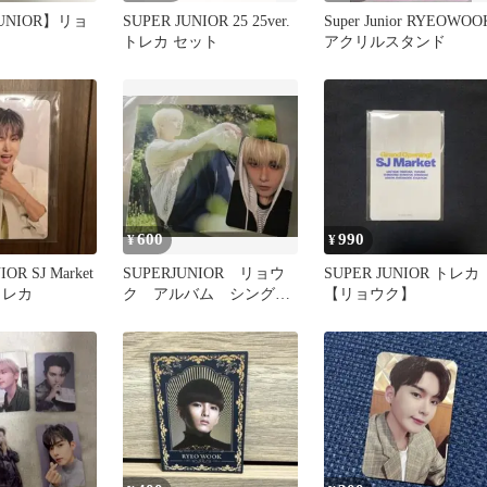
JUNIOR】リョ
SUPER JUNIOR 25 25ver.
Super Junior RYEOWOO
カ
トレカ セット
アクリルスタンド
600
990
¥
¥
OR SJ Market
SUPERJUNIOR リョウ
SUPER JUNIOR トレカ
トレカ
ク アルバム シング
【リョウク】
ル トレカ CD B