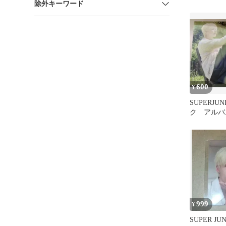
除外キーワード
カ
600
¥
SUPERJU
ク アル
シングル 
999
¥
SUPER J