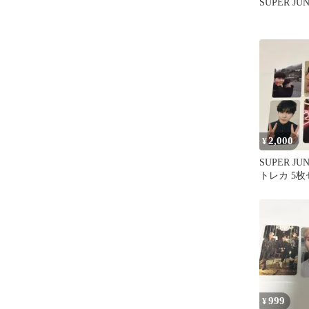
SUPER J
2,000
¥
SUPER J
トレカ 5
999
¥