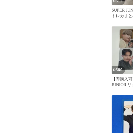
611
¥
SUPER J
トレカまと
680
¥
【即購入可】
JUNIOR
まとめ売り