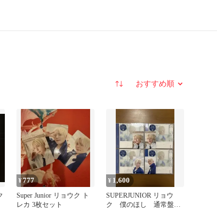
並び替え
777
1,600
¥
¥
ク
Super Junior リョウク ト
SUPERJUNIOR リョウ
レカ 3枚セット
ク 僕のほし 通常盤
4枚セット