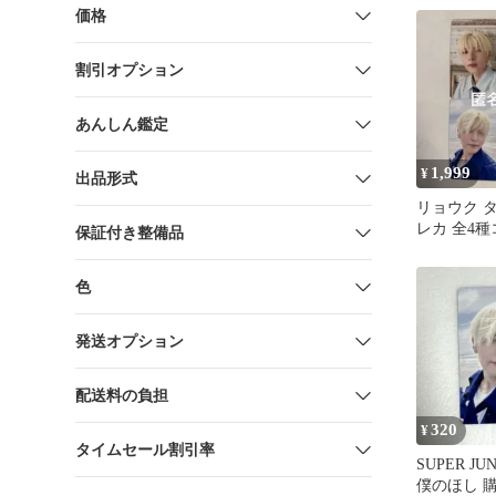
価格
割引オプション
あんしん鑑定
1,999
¥
出品形式
リョウク 
レカ 全4
保証付き整備品
色
発送オプション
配送料の負担
320
¥
タイムセール割引率
SUPER J
僕のほし 