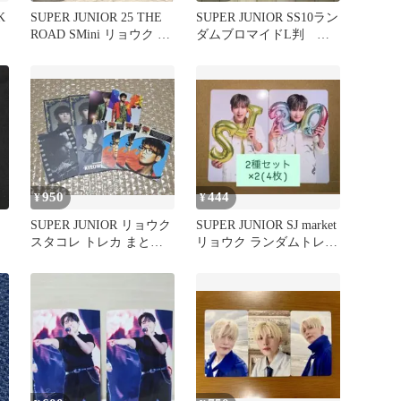
K
SUPER JUNIOR 25 THE
SUPER JUNIOR SS10ラン
ROAD SMini リョウク ト
ダムブロマイドL判 リ
レカ
ョウク
950
444
¥
¥
SUPER JUNIOR リョウク
SUPER JUNIOR SJ market
スタコレ トレカ まとめ
リョウク ランダムトレカ
売り
2種×2