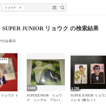
リョウク
 SUPER JUNIOR リョウク の検索結果
中のみ表示
600
700
¥
¥
ior リョウク ト
SUPERJUNIOR リョウ
SUPER JUNIOR リョウ
ク シングル アルバ
トレカ 2枚セット
ム CD 未開封