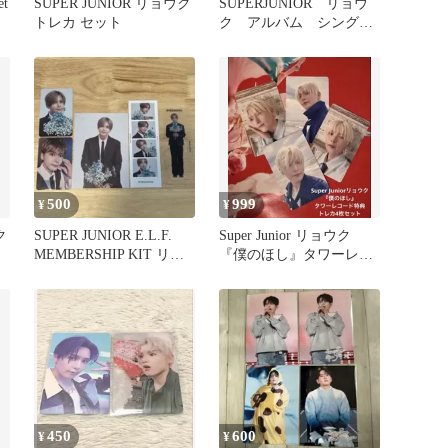
et
SUPER JUNIOR リョウク
SUPERJUNIOR リョウ
トレカ セット
ク アルバム シング
ル cd A
500
999
¥
¥
ク
SUPER JUNIOR E.L.F.
Super Junior リョウク
MEMBERSHIP KIT リョ
『僕のほし』タワーレコ
ウク
ード特典トレカセット
450
600
¥
¥