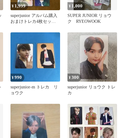
1,999
1,000
¥
¥
ッ
superjunior アルバム購入
SUPER JUNIOR リョウ
おまけトレカ4枚セット
ク RYEOWOOK
①
990
300
¥
¥
ト
superjunior-m トレカ リ
superjunior リョウク トレ
ョウク
カ