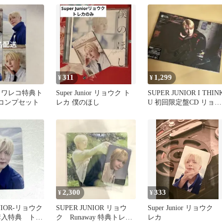
311
1,299
¥
¥
タワレコ特典ト
Super Junior リョウク ト
SUPER JUNIOR I THIN
種コンプセット
レカ 僕のほし
U 初回限定盤CD リョウ
ク ver.
2,300
333
¥
¥
UNIOR-リョウク
SUPER JUNIOR リョウ
Super Junior リョウク
購入特典 トレ
ク Runaway 特典トレカ
レカ