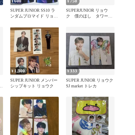
600
750
¥
¥
SUPER JUNIOR SS10 ラ
SUPERJUNIOR リョウ
ンダムブロマイド リョウ
ク 僕のほし タワーレ
ク 2枚セット
コードトレカセット
1,300
333
¥
¥
SUPER JUNIOR メンバー
SUPER JUNIOR リョウク
ク
シップキット リョウク
SJ market トレカ