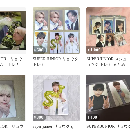
付
600
1,000
¥
¥
NIOR リョウ
SUPER JUNIOR リョウク
SUPERJUNIOR スジュ 
バム トレカ
トレカ
ョウク トレカ まとめ
cd C
300
400
¥
¥
UNIOR リョウ
super junior リョウク sj
SUPER JUNIOR リョウ