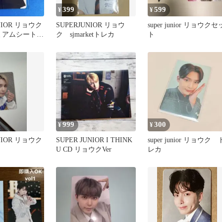
399
599
¥
¥
UNIOR リョウク
SUPERJUNIOR リョウ
super junior リョウクセ
レミアムシート特
ク sjmarketトレカ
ト
999
300
¥
¥
UNIOR リョウク
SUPER JUNIOR I THINK
super junior リョウク 
U CD リョウクVer
レカ