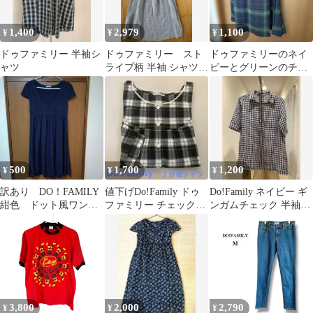
1,400
2,979
1,100
¥
¥
¥
ドゥファミリー 半袖シ
ドゥファミリー スト
ドゥファミリーのネイ
ャツ
ライプ柄 半袖 シャツワ
ビーとグリーンのチェ
ンピース 膝下 麻
ック柄プリーツスカー
ト サイズM
500
1,700
1,200
¥
¥
¥
訳あり DO！FAMILY
値下げDo!Family ドゥ
Do!Family ネイビー ギ
紺色 ドット風ワンピ
ファミリー チェックシ
ンガムチェック 半袖チ
ース
ャツ 7分 綿100 日本製
ュニック
3,800
2,000
2,790
¥
¥
¥