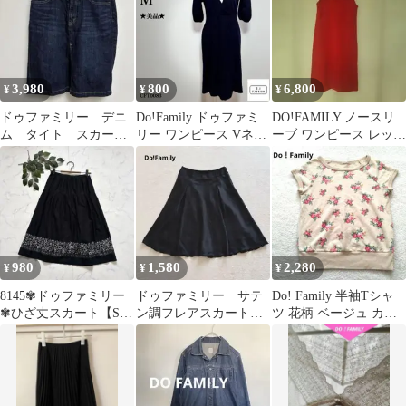
3,980
800
6,800
¥
¥
¥
ドゥファミリー デニ
Do!Family ドゥファミ
DO!FAMILY ノースリ
ム タイト スカー
リー ワンピース Vネッ
ーブ ワンピース レッド
ト コットン フロ
ク 日本製 M ネイビー
Mサイズ
ント スリット 日本
製
980
1,580
2,280
¥
¥
¥
8145✾ドゥファミリー
ドゥファミリー サテ
Do! Family 半袖Tシャ
✾ひざ丈スカート【S】
ン調フレアスカート
ツ 花柄 ベージュ カジ
花柄/ブラック/日本製/
ひざ丈 ミディ丈 A
ュアル 華やか M
コットン
ライン M 黒