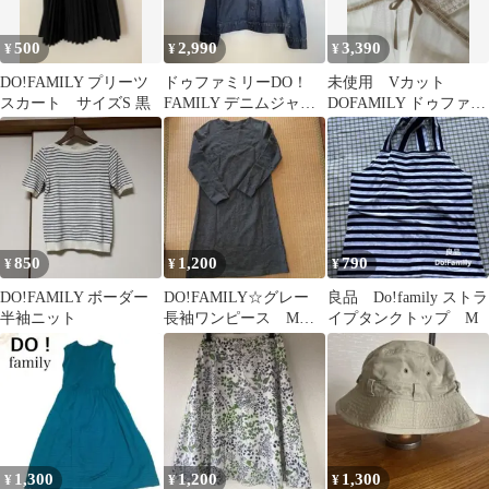
500
2,990
3,390
¥
¥
¥
DO!FAMILY プリーツ
ドゥファミリーDO！
未使用 Vカット
スカート サイズS 黒
FAMILY デニムジャケ
DOFAMILY ドゥファミ
ット インディゴ M
リー 綿ローン 白 ブ
ラウス
850
1,200
790
¥
¥
¥
DO!FAMILY ボーダー
DO!FAMILY☆グレー
良品 Do!family ストラ
半袖ニット
長袖ワンピース M☆
イプタンクトップ M
匿名配送☆送料無料
1,300
1,200
1,300
¥
¥
¥