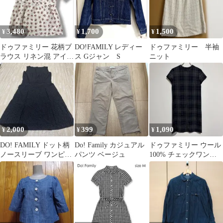
3,480
1,700
1,500
¥
¥
¥
ドゥファミリー 花柄ブ
DO!FAMILY レディー
ドゥファミリー 半袖
ラウス リネン混 アイボ
ス Gジャン S
ニット
リー M ペプラム 日本
製
2,000
399
1,090
¥
¥
¥
DO! FAMILY ドット柄
Do! Family カジュアル
ドゥファミリー ウール
ノースリーブ ワンピー
パンツ ベージュ
100% チェックワンピ
ス
ース Mサイズ ネイビー
系