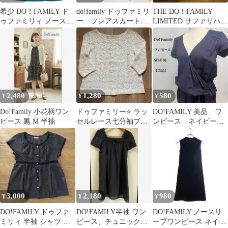
希少 DO！FAMILY ド
do!family ドゥファミリ
THE DO！FAMILY
ゥファミリィ ノースリ
ー フレアスカート
LIMITED サファリハッ
ーブ ボーダー ワン
ボタニカル柄 S
ト
ピース
2,480
1,280
580
¥
¥
¥
Do!Family 小花柄ワン
ドゥファミリー⭐️ ラッ
DO!FAMILY 美品 ワ
ピース 黒 M 半袖
セルレース七分袖ブラ
ンピース ネイビー
ウス アイボリー
カシュクール カジュ
アル
3,000
2,180
980
¥
¥
¥
DO!FAMILY ドゥファ
DO!FAMILY半袖 ワン
DO!FAMILY ノースリ
ミリィ 半袖 シャツ ブ
ピース、チュニック、
ーブワンピース ネイビ