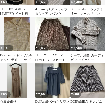
6,000
1,650
2,400
¥
¥
¥
THE DO!FAMILY
do!family✴︎ストライプ
Do! Family ドゥファミ
LIMITED ドット柄 フ
カジュアルパンツ
リー レースリボンキ
レアスカート M
ャミソール
1,600
1,050
2,500
¥
¥
¥
DO Family ギンガムチ
THE DO！FAMILY
ケーブル編み カーディ
ェック 半袖シャツ イエ
LIMITED スカート
ガン アイボリー ドゥ
ロー 日本製 Mサイズ
花柄 茶色 M 夏用
ファミリ
890
2,000
680
¥
¥
¥
☆最終価格
Do!Familyゆったりワン
DO!FAMILY ギンガム