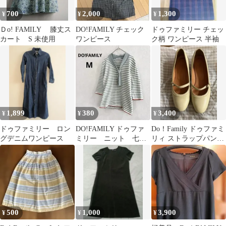
700
2,000
1,300
¥
¥
¥
Ｄo! FAMILY 膝丈ス
DO!FAMILY チェック
ドゥファミリー チェッ
カート S 未使用
ワンピース
ク柄 ワンピース 半袖
1,899
380
3,400
¥
¥
¥
ドゥファミリー ロン
DO!FAMILY ドゥファ
Do！Family ドゥファミ
グデニムワンピース
ミリー ニット 七分
リィ ストラップパンプ
袖 ボーダー グリー
ス クリーム色 箱付き
ン M
500
1,000
3,900
¥
¥
¥