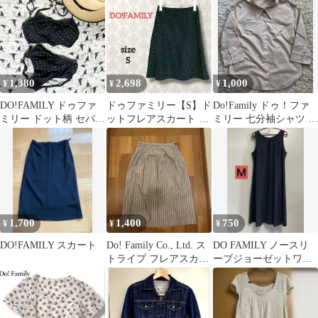
ンプル
1,380
2,698
1,000
¥
¥
¥
DO!FAMILY ドゥファ
ドゥファミリー【S】ド
Do!Family ドゥ！ファ
ミリー ドット柄 セパレ
ットフレアスカート ミ
ミリー 七分袖シャツ ベ
ート水着 ネイビー 日本
ディ丈 モノトーン 白黒
ージュ
製
水玉
1,700
1,400
750
¥
¥
¥
DO!FAMILY スカート
Do! Family Co., Ltd. ス
DO FAMILY ノースリ
トライプ フレアスカー
ーブジョーゼットワン
ト M
ピース 黒 サイズＭ