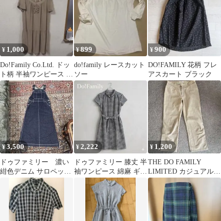
1,000
899
900
¥
¥
¥
Do!Family Co.Ltd. ドッ
do!family レースカット
DO!FAMILY 花柄 フレ
ト柄 半袖ワンピース レ
ソー
アスカート ブラック
ディースMサイズ
3,500
2,222
1,200
¥
¥
¥
ドゥファミリー 濃い
ドゥファミリー 膝丈 半
THE DO FAMILY
紺色デニム サロペット
袖ワンピース 綿麻 ギン
LIMITED カジュアルパ
ロング丈
ガムチェック ネイビー
ンツ ベージュ
M