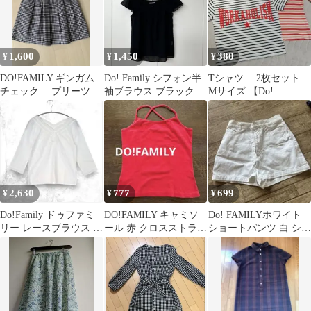
1,600
1,450
380
¥
¥
¥
DO!FAMILY ギンガム
Do! Family シフォン半
Tシャツ 2枚セット
チェック プリーツフ
袖ブラウス ブラック 黒
Mサイズ 【Do!
レアスカート
ドット
Family】【PARK
GIRL】
2,630
777
699
¥
¥
¥
Do!Family ドゥファミ
DO!FAMILY キャミソ
Do! FAMILYホワイト
リー レースブラウス 白
ール 赤 クロスストラッ
ショートパンツ 白 シン
綿100% 七分袖 M
プ 綿100％ 日本製
プル