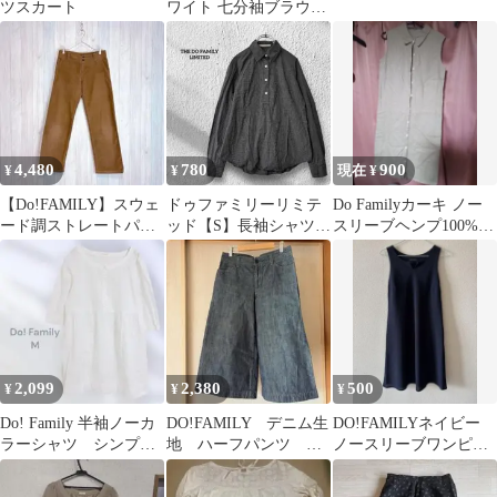
ツスカート
ワイト 七分袖ブラウ
ス 長袖ブラウス
4,480
780
900
¥
¥
現在 ¥
【Do!FAMILY】スウェ
ドゥファミリーリミテ
Do Familyカーキ ノー
ード調ストレートパン
ッド【S】長袖シャツ
スリーブヘンプ100%シ
ツ ブラウン カジュアル
チェック柄 綿100% ネ
ャツワンピース
M
イビー
2,099
2,380
500
¥
¥
¥
Do! Family 半袖ノーカ
DO!FAMILY デニム生
DO!FAMILYネイビー
ラーシャツ シンプ
地 ハーフパンツ キ
ノースリーブワンピー
ル ベーシック 爽や
ュロットパンツ ヴィ
ス Mサイズ
か
ンテージ