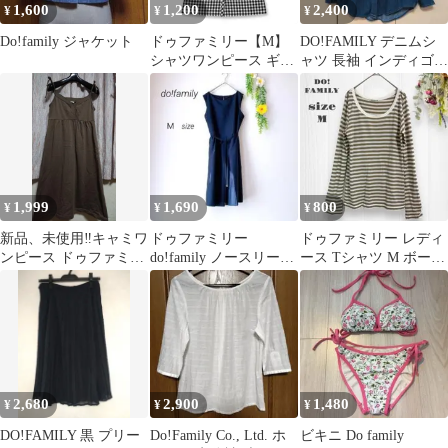
1,600
1,200
2,400
¥
¥
¥
Do!family ジャケット
ドゥファミリー【M】
DO!FAMILY デニムシ
シャツワンピース ギン
ャツ 長袖 インディゴ
ガムチェック ウエスト
サイズ38
リボン 半袖
1,999
1,690
800
¥
¥
¥
新品、未使用‼️キャミワ
ドゥファミリー
ドゥファミリー レディ
ンピース ドゥファミリ
do!family ノースリーブ
ース Tシャツ M ボーダ
ー サイズM
ワンピース （Ｍ）ヒザ
ー レーヨン コットン
丈
2,680
2,900
1,480
¥
¥
¥
DO!FAMILY 黒 プリー
Do!Family Co., Ltd. ホ
ビキニ Do family