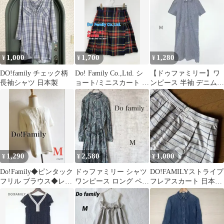
DO!FAMILY
ル付き
1,000
1,700
1,280
¥
¥
¥
DO!family チェック柄
Do! Family Co.,Ltd. シ
【ドゥファミリー】ワ
長袖シャツ 日本製
ョート/ミニスカート ネ
ンピース 半袖 デニム調
イビー レディース
Mストライプ 細見え 綿
日本製
1,290
2,580
1,000
¥
¥
¥
Do!Family◆ピンタック
ドゥファミリー シャツ
DO!FAMILYストライプ
フリル ブラウス◆レデ
ワンピース ロング ペイ
フレアスカート 日本製
ィース
ズリー柄 グリーン 長袖
Mサイズ
ベルト