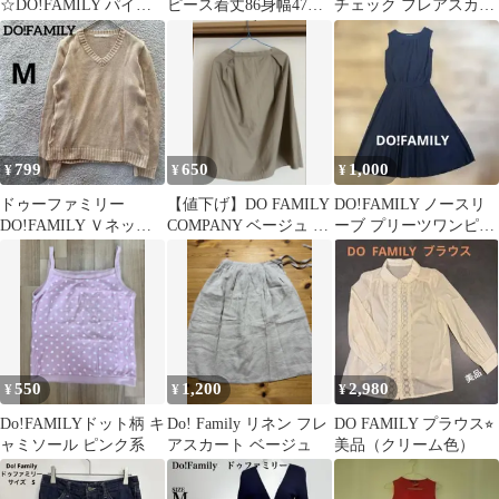
☆DO!FAMILY パイル
ピース着丈86身幅47ド
チェック フレアスカー
キャミソールワンピー
ゥファミリー試着のみ
ト
ス ブラウン
美品
799
650
1,000
¥
¥
¥
ドゥーファミリー
【値下げ】DO FAMILY
DO!FAMILY ノースリ
DO!FAMILY Ｖネック
COMPANY ベージュ フ
ーブ プリーツワンピー
ニット M ベージュ
レアスカート ひざ丈
ス ブラック
日本製
550
1,200
2,980
¥
¥
¥
Do!FAMILYドット柄 キ
Do! Family リネン フレ
DO FAMILY プラウス⭐︎
ャミソール ピンク系
アスカート ベージュ
美品（クリーム色）