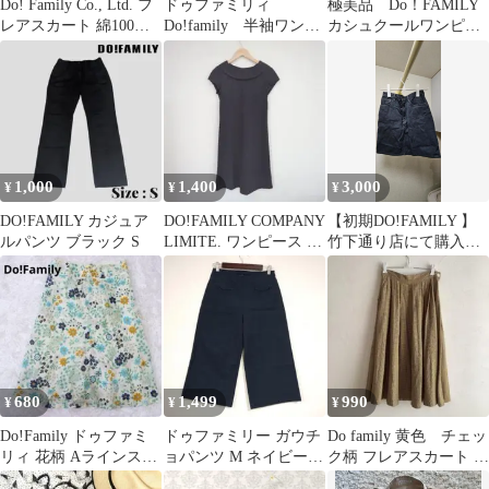
Do! Family Co., Ltd. フ
ドゥファミリィ
極美品 Do！FAMILY
レアスカート 綿100% S
Do!family 半袖ワンピ
カシュクールワンピー
サイズ
ース ドット Mサイ
ス 半袖 黒
ズ
1,000
1,400
3,000
¥
¥
¥
DO!FAMILY カジュア
DO!FAMILY COMPANY
【初期DO!FAMILY 】
ルパンツ ブラック S
LIMITE. ワンピース M
竹下通り店にて購入デ
★0171
ニムスカート 黒系(ダ
イロン染)
680
1,499
990
¥
¥
¥
Do!Family ドゥファミ
ドゥファミリー ガウチ
Do family 黄色 チェッ
リィ 花柄 Aラインスカ
ョパンツ M ネイビー
ク柄 フレアスカート 膝
ート 膝丈 フレア 春夏
カジュアル オフィス シ
下 レトロ