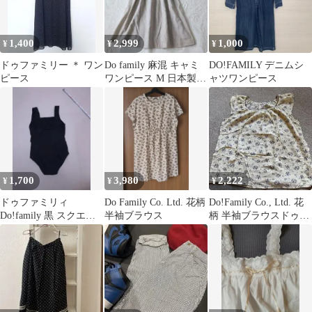
1,400
2,999
1,000
¥
¥
¥
ドゥファミリー ＊ ワン
Do family 麻混 キャミ
DO!FAMILY デニムシ
ピース
ワンピース M 日本製
ャツワンピース
フレア ウエストリボン
1,700
3,980
2,222
¥
¥
¥
ドゥファミリィ
Do Family Co. Ltd. 花柄
Do!Family Co., Ltd. 花
Do!family 黒 スクエア
半袖ブラウス
柄 半袖ブラウスドゥフ
ネック 水着 ノースリー
ァミリ
ブ