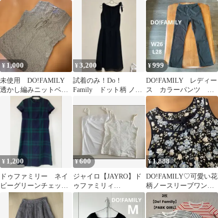
ラウス ドット柄
M
ー M ベロア調 上品
1,000
3,200
999
¥
¥
¥
未使用 DO!FAMILY
試着のみ！Do！
DO!FAMILY レディー
透かし編みニットベス
Family ドット柄 ノー
ス カラーパンツ 綿
トM
スリーブ ワンピース ブ
パン ブラック Sサイ
ラック
ズ
1,200
600
1,888
¥
¥
¥
ドゥファミリー ネイ
ジャイロ【JAYRO】ド
DO!FAMILY♡可愛い花
ビーグリーンチェック
ゥファミリィ
柄ノースリーブワンピ
ウール半袖Aラインワ
【DO!FAMILY】キャミ
ースM チュニックドゥ
ンピース
ソール2点セット
ファミリー