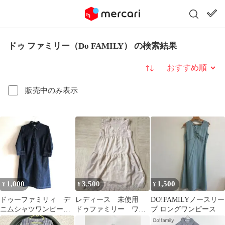
ドゥ ファミリー（Do FAMILY） の検索結果
並び替え
販売中のみ表示
1,000
3,500
1,500
¥
¥
¥
ドゥーファミリィ デ
レディース 未使用
DO!FAMILYノースリー
ニムシャツワンピー
ドゥファミリー ワン
ブ ロングワンピース
ス Sサイズ ひざ丈
ピース M キャミソー