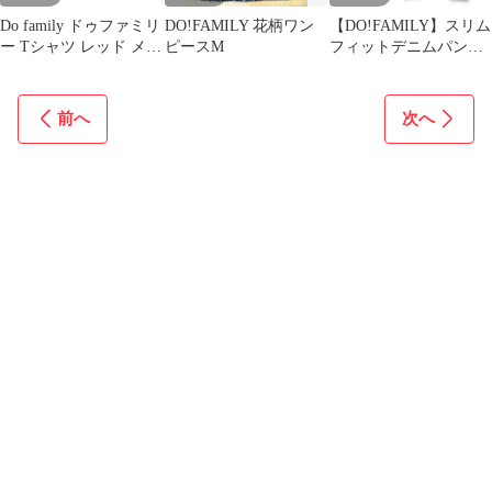
Do family ドゥファミリ
DO!FAMILY 花柄ワン
【DO!FAMILY】スリム
ー Tシャツ レッド メン
ピースM
フィットデニムパン
ズ サイズ不明【KT1】
ツ スキニー ブル
ー 細見え M
前へ
次へ