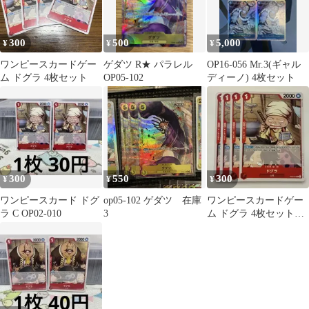
300
500
5,000
¥
¥
¥
ワンピースカードゲー
ゲダツ R★ パラレル
OP16-056 Mr.3(ギャル
ム ドグラ 4枚セット
OP05-102
ディーノ) 4枚セット
300
550
300
¥
¥
¥
ワンピースカード ドグ
op05-102 ゲダツ 在庫
ワンピースカードゲー
ラ C OP02-010
3
ム ドグラ 4枚セット
OP02-010