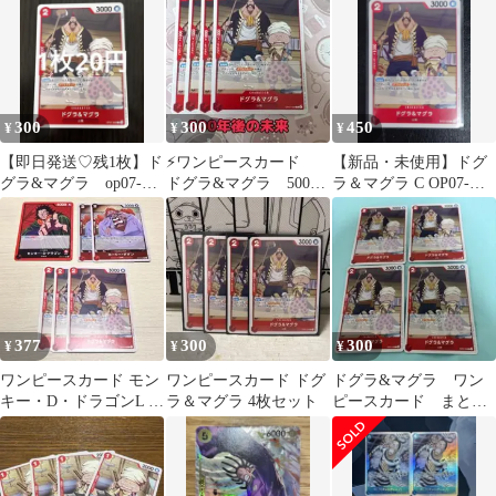
300
300
450
¥
¥
¥
【即日発送♡残1枚】ド
⚡️ワンピースカード
【新品・未使用】ドグ
グラ&マグラ op07-
ドグラ&マグラ 500年
ラ＆マグラ C OP07-
009 ワンピースカード
後の未来 赤②⚡️
009《15枚》
377
300
300
¥
¥
¥
ワンピースカード モン
ワンピースカード ドグ
ドグラ&マグラ ワン
キー・D・ドラゴンL 赤
ラ＆マグラ 4枚セット
ピースカード まとめ
5枚セット 500年後の未
売り
来