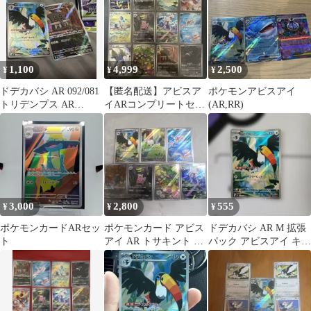
1,100
4,999
2,500
¥
¥
¥
ドデカバシ AR 092/081
【匿名配送】アビスア
ポケモンアビスアイ
トリデンプス AR
イARコンプリートセッ
(AR,RR)
091/081
ト①
3,000
2,800
555
¥
¥
¥
ポケモンカードARセッ
ポケモンカード アビス
ドデカバシ AR M 拡張
ト
アイ AR トサキント ヤ
パック アビスアイ キラ
ドラン シルヴァディ カ
092/081
リキリ