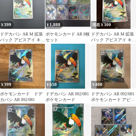
399
1,888
300
¥
¥
現在 ¥
ドデカバシ AR M 拡張
ポケモンカード AR 8枚
ドデカバシ AR M 拡張
パック アビスアイ キラ
セット
パック アビスアイ キラ
092/081
092/081
399
650
400
¥
¥
¥
ポケモンカード ドデ
ドデカバシ AR 092/081
ドデカバシ AR 092/081
カバシ AR 092/081
ポケモンカード
ポケモンカード アビス
アイ