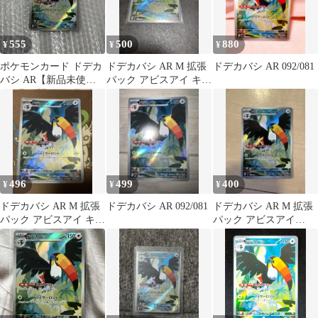
555
500
880
¥
¥
¥
ポケモンカード ドデカ
ドデカバシ AR M 拡張
ドデカバシ AR 092/081
バシ AR【新品未使用
パック アビスアイ キラ
品】
092/081
496
499
400
¥
¥
¥
ドデカバシ AR M 拡張
ドデカバシ AR 092/081
ドデカバシ AR M 拡張
パック アビスアイ キラ
パック アビスアイ
092/081
092/081