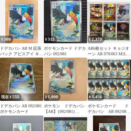
アイ
300
313
2,379
¥
¥
¥
ドデカバシ AR M 拡張
ポケモンカード ドデカ
AR6枚セット キョジオ
パック アビスアイ キラ
バシ 092/081
ーン AR 070/063 M1L
092/081
ドロンチ AR 212/193
M2a ダイノーズ AR
088/080 M3 ドクケイル
AR 195/193 M2a ドデカ
バシ AR 092/081 M5 ミ
カルゲ AR 071/063 M1L
555
1,000
3,456
現在 ¥
¥
¥
ドデカバシ AR 092/081
ポケモン ドデカバシ
ポケモンカード ド
ポケモンカード
【AR】{092/081}
デカバシ AR 092/081
[M5]」です。
M5 アビスアイ 10枚