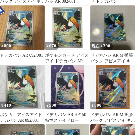
パック アビスアイ キラ
バシ AR 092/081
ド ドデカバシ
092/081
800
670
300
¥
¥
現在 ¥
ドデカバシ AR 092/081
ポケモンカード アビス
ドデカバシ AR M 拡張
アイ ドデカバシ AR
パック アビスアイ キラ
092/081
092/081
419
500
800
¥
¥
¥
ポケカ アビスアイド
ドデカバシ AR HP150
ドデカバシ AR M 拡張
デカバシ AR 092/081
特性スカイドロー
パック アビスアイ キラ
092/081