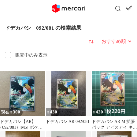
ドデカバシ 092/081 の検索結果
並び替え
販売中のみ表示
300
430
420
現在 ¥
¥
¥
ドデカバシ【AR】
ドデカバシ AR 092/081
ドデカバシ AR M 拡張
{092/081} [M5] ポケモ
パック アビスアイ キラ
ンカードゲーム
092/081