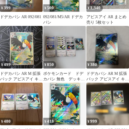
399
500
1,340
¥
¥
¥
ドデカバシ AR 092/081
092/081/M5/AR ドデカ
アビスアイ AR まとめ
バシ
売り 5枚セット
499
850
380
¥
¥
¥
ドデカバシ AR M 拡張
ポケモンカード ドデ
ドデカバシ AR M 拡張
パック アビスアイ キラ
カバシ 無色 デッキパ
パック アビスアイ キラ
092/081
ーツ アビスアイ
092/081
092/081
480
418
999
¥
¥
¥