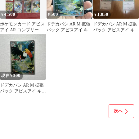
4,500
500
1,850
¥
¥
¥
ポケモンカード アビス
ドデカバシ AR M 拡張
ドデカバシ AR M 拡張
アイ AR コンプリート
パック アビスアイ キラ
パック アビスアイ キラ
12枚
092/081
092/081進化セット
300
現在 ¥
ドデカバシ AR M 拡張
パック アビスアイ キラ
092/081
次へ