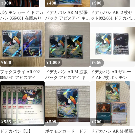
300
400
900
¥
¥
¥
ポケモンカード ドデカ
ドデカバシ AR M 拡張
ドデカバシ AR ２枚セ
バシ 066/081 在庫あり
パック アビスアイ キラ
ット092/081 ドデカバシ
092/081
U2枚セット
688
1,000
666
¥
¥
¥
フォクスライ AR 092.
ドデカバシ AR M 拡張
ドデカバシAR ザルー
089/081 アビスアイ ド
パック アビスアイ キラ
ド AR 2枚 ポケモンカ
デカバシ 即日配送
092/081
ード アビスアイ ポケカ
555
599
700
¥
¥
¥
ドデカバシ【U】
ポケモンカード ドデ
ドデカバシ AR M 拡張