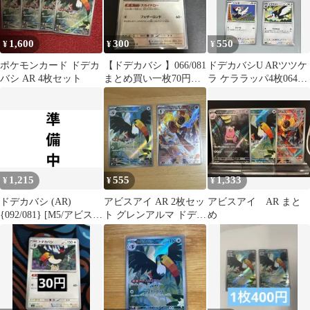
1,600
300
550
¥
¥
¥
ポケモンカード ドデカ
【ドデカバシ 】066/081
ドデカバシU ARツツケ
バシ AR 4枚セット
まとめ買い一枚70円
ラ ケララッパ4枚064-
（残り1枚）
066/081 092/081
1,215
555
1,333
¥
¥
¥
ドデカバシ (AR)
アビスアイ AR 2枚セッ
アビスアイ AR まと
{092/081} [M5/アビスア
ト グレンアルマ ドデカ
め
イ] [MEGA] 1枚
バシ