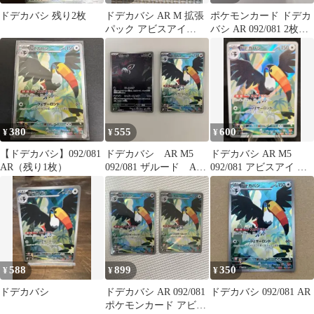
ドデカバシ 残り2枚
ドデカバシ AR M 拡張
ポケモンカード ドデカ
パック アビスアイ
バシ AR 092/081 2枚セ
092/081
ット 美品
380
555
600
¥
¥
¥
【ドデカバシ】092/081
ドデカバシ AR M5
ドデカバシ AR M5
AR（残り1枚）
092/081 ザルード AR
092/081 アビスアイ ポ
090/081アビスアイ
ケカ
588
899
350
¥
¥
¥
ドデカバシ
ドデカバシ AR 092/081
ドデカバシ 092/081 AR
ポケモンカード アビス