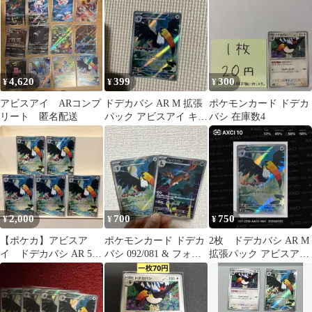
4,620
399
300
¥
¥
¥
アビスアイ ARコンプ
ドデカバシ AR M 拡張
ポケモンカード ドデカ
リート 匿名配送
パック アビスアイ キラ
バシ 在庫数4
092/081
2,000
700
750
¥
¥
¥
【ポケカ】アビスア
ポケモンカード ドデカ
2枚 ドデカバシ AR M
イ ドデカバシ AR 5枚
バシ 092/081 & フォク
拡張パック アビスアイ
セット M5 092/081 美
スライ 089/081
092/081
品