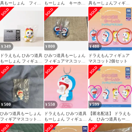
具もーしょん フィギ
もーしょん キーホル
具もーしょんフィギュ
ュアマスコット&めじ
ダー
アマスコット ドラミ
るしアクセサリー
(タケコプター)
349
800
480
¥
¥
¥
ドラえもん ひみつ道具
ひみつ道具もーしょん
ドラえもんフィギュア
もーしょん フィギュア
フィギュアマスコット
マスコット2個セット
マスコット ドラミ（タ
ドラえもんセット
ケコプター）
500
550
599
¥
¥
¥
ひみつ道具もーしょん
ドラえもん ひみつ道具
【匿名配送】 ドラえも
フィギアマスコット
もーしょん フィギュア
ん ひみつ道具もーし
ドラえもん（アンキパ
マスコット アンキパン
ょんフィギュアマスコ
ン）
ガチャ
ット