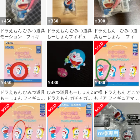
450
330
300
¥
¥
¥
ドラえもん ひみつ道具
ドラえもん ひみつ道具
ドラえもん ひみつ道
モーション フィギュ
もーしょんフィギュア
具もーしょん フィギ
ア マスコット
マスコット どこでもド
ュアマスコット どこ
ア ガチャガチャ
でもドア
450
480
480
¥
¥
¥
ドラえもん ひみつ道具
ひみつ道具もーしょん2
n*︎様 ドラえもん どこで
もーしょん フィギュア
ドラえもん ガチャガチ
もドア フィギュアマス
マスコット ガチャ
ャ おまけ付き
コット
アンキパン