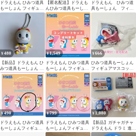
ドラえもん ひみつ道具
【匿名配送】ドラえも
ドラえもん ひみつ道
もーしょん フィギュア
んひみつ道具もーしょ
具もーしょん フィギ
マスコット アンキパン
んフィギュアマスコッ
ュアマスコットドラミ
ト 2個セット
ちゃん
480
1,549
666
¥
¥
¥
【新品】ドラえもん ひ
ドラえもん ひみつ道具
ひみつ道具もーしょん
みつ道具もーしょん フ
もーしょん フィギュア
フィギュアマスコット
ィギュアマスコットド
全4種セット
ドラえもん（どこでも
ラミちゃん
ドア）
490
799
1,080
¥
¥
¥
ドラえもん ひみつ道具
ドラえもん ひみつ道具
【新品】ガチャガチャ
もーしょんフィギュア
もーしょんフィギュア
ドラえもん ドラミ 進研
マスコット ドラミ
マスコットドラえも
ゼミ コラショ 2000年モ