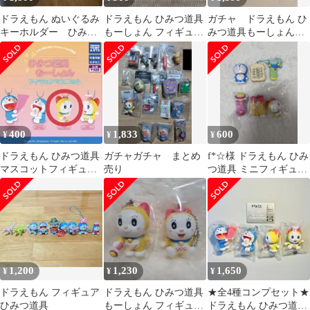
ドラえもん ぬいぐるみ
ドラえもん ひみつ道具
ガチャ ドラえもん ひ
キーホルダー ひみつ
もーしょん フィギュア
みつ道具もーしょん
道具もーしょん タイ
マスコット 2個
1&2 4種セット
ムふろしき ガチャ
400
1,833
600
¥
¥
¥
ドラえもん ひみつ道具
ガチャガチャ まとめ
f*☆様 ドラえもん ひみ
マスコットフィギュ
売り
つ道具 ミニフィギュア
ア ドラミ
キーホルダ&ドラえも
んマスコッ
1,200
1,230
1,650
¥
¥
¥
ドラえもん フィギュア
ドラえもん ひみつ道具
★全4種コンプセット★
ひみつ道具
もーしょん フィギュア
ドラえもん ひみつ道具