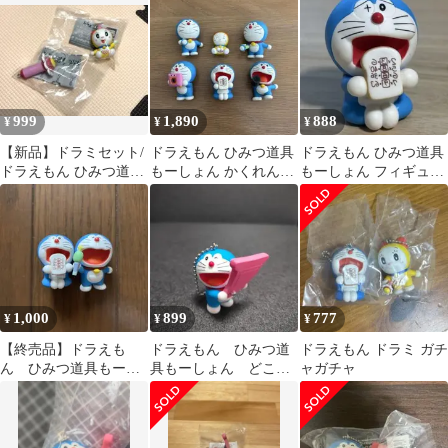
（スモールライト）
ん ドラミ2個セット
デル
999
1,890
888
¥
¥
¥
【新品】ドラミセット/
ドラえもん ひみつ道具
ドラえもん ひみつ道具
ドラえもん ひみつ道具
もーしょん かくれんぼ
もーしょん フィギュア
もーしょん フィギュア
フィギュアマスコット
マスコット アンキパ
&つながリング
ン
1,000
899
777
¥
¥
¥
【終売品】ドラえも
ドラえもん ひみつ道
ドラえもん ドラミ ガチ
ん ひみつ道具もーし
具もーしょん どこで
ャガチャ
ょん ガチャガチャ
もドア フィギュアマ
フィギュア
スコット