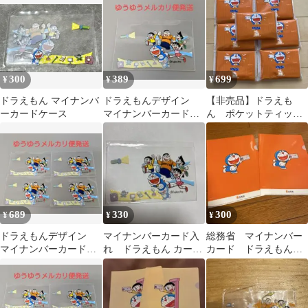
300
389
699
¥
¥
¥
ドラえもん マイナンバ
ドラえもんデザイン
【非売品】ドラえも
ーカードケース
マイナンバーカードケ
ん ポケットティッシ
ース
ュ
689
330
300
¥
¥
¥
ドラえもんデザイン
マイナンバーカード入
総務省 マイナンバー
マイナンバーカードケ
れ ドラえもん カード
カード ドラえもん
ース4枚
ケース
クリアファイル2枚セッ
ト A4サイズ