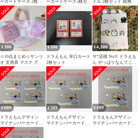
ーカードケース 2枚セ
ーカードケース5枚セッ
イル 2枚セット 総務省
ット
ト【ハッピーセットど
マイナンバーカード
こでもドア付】
300
300
4,300
¥
¥
¥
☆10点まとめ☆サンリ
ドラえもん 辛口カード
サ*店様 No11 ドラえも
オ 文房具 マスク グッ
2枚セット
ん やっぱりなんてこと
ズ ファイル ノート ト
ないカード 9枚セット
ート
689
589
489
¥
¥
¥
ドラえもんデザイン
ドラえもんデザイン
ドラえもんデザイン
マイナンバーカードケ
マイナンバーカードケ
マイナンバーカードケ
ース4枚
ース3枚
ース2枚