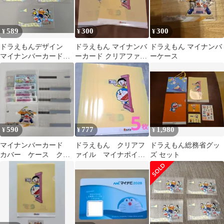
589
300
300
¥
¥
¥
ドラえもんデザイン
ドラえもん マイナンバ
ドラえもん マイナンバ
マイナンバーカードケ
ーカード クリアファイ
ーケース
ース3枚
ル 2枚セット
590
777
1,980
¥
¥
¥
マイナンバーカード
ドラえもん クリアフ
ドラえもん総務省グッ
カバー ケース クリ
ァイル マイナポイン
ズ セット
アケース
ト マイナンバーカー
ド 5枚セット