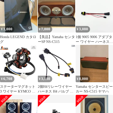
ル 銅線
イル ツーリング 16-22
レンズ カーライトカス
ダイナ ローライダー ス
タムパーツ
イッチ配線
1,000
7,800
3,080
¥
¥
¥
Honda LEGEND カタロ
【美品】Yamaha センタ
1個 9005 9006 アダプタ
グ
ーSP NS-C515
ー ワイヤー ハーネス
コネクター HID バイキ
セノン ヘッドライト
H/L レトロ H1 D2S HID
バルブ カスタム パーツ
6,708
3,180
8,000
¥
¥
¥
ステーターマグネット
2個H4リレーワイヤー
Yamaha センタースピー
3 ワイヤー KYMCO ア
ハーネス H4 バルブ バ
カー NS-C515 ヤマハ
ジリティ R10 R12 牝ホ
イ LED キセノン プロ
ース セントー バイ
ジェクターレンズ カー
ライト