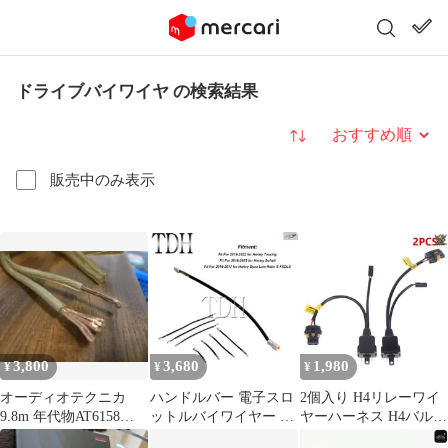
ドライブバイワイヤ の検索結果
並び替え
販売中のみ表示
3,800
3,680
1,980
¥
¥
¥
オーディオテクニカ
ハンドルバー 電子スロ
2個入り H4リレーワイ
9.8m 年代物AT6158
ットルバイワイヤー ハ
ヤーハーネス H4バルブ
OFCスピーカーケーブ
ーネス ハーレー ソフテ
バイLEDキセノンスポ