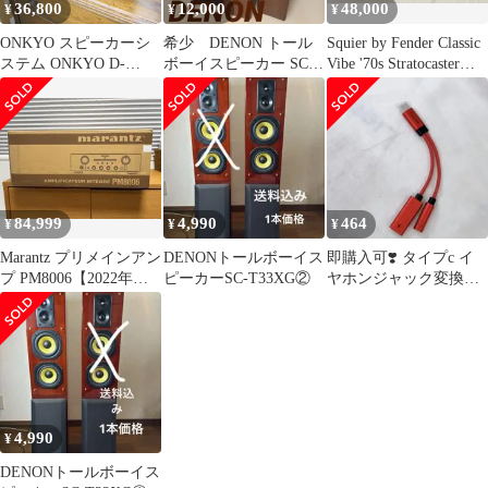
36,800
12,000
48,000
¥
¥
¥
ONKYO スピーカーシ
希少 DENON トール
Squier by Fender Classic
ステム ONKYO D-
ボーイスピーカー SC-
Vibe '70s Stratocaster
412EX ブックシェルフ
T33 音出し良好
HSS スクワイヤー バイ
型 エキスパート藤沢辻
フェンダー ストラトキ
堂店
ャスター 2025年製
84,999
4,990
464
¥
¥
¥
Marantz プリメインアン
DENONトールボーイス
即購入可❣️ タイプc イ
プ PM8006【2022年
ピーカーSC-T33XG②
ヤホンジャック変換器
製】【美品】元箱あり
赤
4,990
¥
DENONトールボーイス