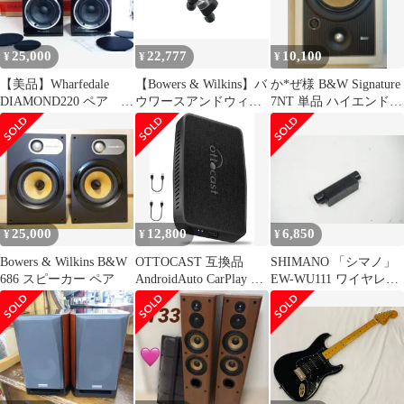
25,000
22,777
10,100
¥
¥
¥
【美品】Wharfedale
【Bowers & Wilkins】バ
か*ぜ様 B&W Signature
DIAMOND220 ペア ウ
ウワースアンドウィル
7NT 単品 ハイエンド埋
ォールナット
キンス True Wireless
め込み型スピーカ
sound ワイヤレスイヤ
ホン bluetooth サテン・
ブラック B&W
Pi7S2/SB
25,000
12,800
6,850
¥
¥
¥
Bowers & Wilkins B&W
OTTOCAST 互換品
SHIMANO 「シマノ」
686 スピーカー ペア
AndroidAuto CarPlay ア
EW-WU111 ワイヤレス
ダプター 2in1 ワイヤレ
ユニット / バイチャリ
ス化ドングル 純正な有
名古屋大須店
線カープレイ搭載車専
用