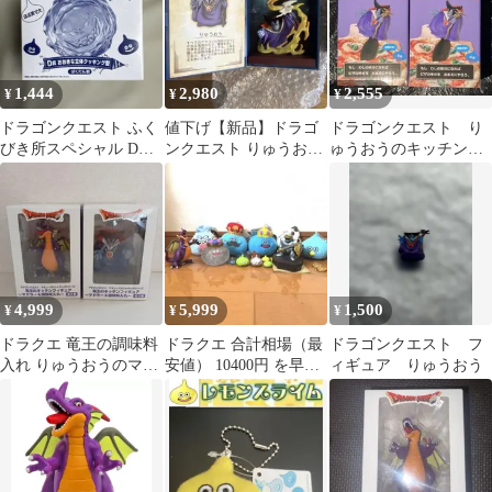
1,444
2,980
2,555
¥
¥
¥
ドラゴンクエスト ふく
値下げ【新品】ドラゴ
ドラゴンクエスト り
びき所スペシャル D賞
ンクエスト りゅうおう
ゅうおうのキッチンフ
おおきな立体クッキン
フィギュア
ィギュア ピザカッタ
グ型
ー 2個セット
4,999
5,999
1,500
¥
¥
¥
ドラクエ 竜王の調味料
ドラクエ 合計相場（最
ドラゴンクエスト フ
入れ りゅうおうのマド
安値） 10400円 を早く
ィギュア りゅうおう
ラー 竜王のキッチンフ
売り切りたいため4400
ィギュア
円引き