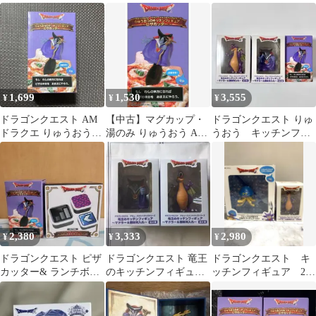
キングベル付きフィギ
ギュア マドラー
チンフィギュア 2種セ
ュア 3種類
ット
1,699
1,530
3,555
¥
¥
¥
ドラゴンクエスト AM
【中古】マグカップ・
ドラゴンクエスト りゅ
ドラクエ りゅうおうの
湯のみ りゅうおう AM
うおう キッチンフィ
キッチ フィギュア ピ
りゅうおうのキッチン
ギュア 3体セット
ザカッター
フィギュア ～ピザカッ
ター～ 「ドラゴンクエ
スト」
2,380
3,333
2,980
¥
¥
¥
ドラゴンクエスト ピザ
ドラゴンクエスト 竜王
ドラゴンクエスト キ
カッター& ランチボッ
のキッチンフィギュア
ッチンフィギュア 2種
クス セット
全2種セット
セット