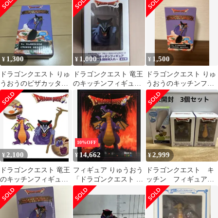
クエスト ふくびき所ス
２種セット
ペシャル ～まもののむ
れが あらわれた!編
～」 B賞 フィギュア2
体セット
1,300
1,000
1,500
¥
¥
¥
ドラゴンクエスト りゅ
ドラゴンクエスト 竜王
ドラゴンクエスト りゅ
うおうのピザカッター
のキッチンフィギュア
うおうのキッチンフィ
キッチンフィギュア
マドラー
ギュア ピザカッター
10%OFF
2,100
14,662
2,999
¥
¥
¥
ドラゴンクエスト 竜王
フィギュア りゅうおう
ドラゴンクエスト キ
のキッチンフィギュア
「ドラゴンクエスト ふ
ッチン フィギュア
マドラー＆調味料入れ
くびき所スペシャル 〜
他 3個セット
まもののむれが あらわ
れた!編〜」 A賞 フィギ
ュア【10日以内発送】