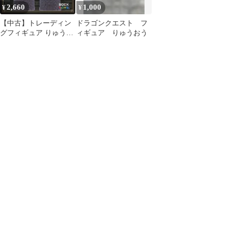
2,660
1,000
¥
¥
【中古】トレーディン
ドラゴンクエスト フ
グフィギュア りゅうお
ィギュア りゅうおう
う＆冥王ネルゲル 「ド
ラゴンクエスト ふくび
き所スペシャル ～まも
ののむれが あらわれ
た!編～」 B賞 フィギュ
ア2体セット