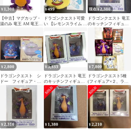
1,300
499
2,380
¥
¥
現在 ¥
【中古】マグカップ・
ドラゴンクエスト可愛
ドラゴンクエスト 竜王
湯のみ 竜王 AM 竜王の
い 【レモンスライム 】
のキッチンフィギュア
キッチンフィギュア ～
ミニぬいぐるみキーホ
マドラー＆調味料入れ
マドラー＆調味料入れ
ルダー
～ 「ドラゴンクエス
ト」
2,800
3,333
7,800
¥
¥
¥
ドラゴンクエスト シ
ドラゴンクエスト 竜王
ドラゴンクエスト5種
ドー フィギュア・ラ
のキッチンフィギュ
(フィギュア×２、ラー
ーメンメーカー
ア マドラー&調味料
メンメーカー、ティッ
入れ
シュケース、他)
2,310
1,380
2,210
¥
¥
¥