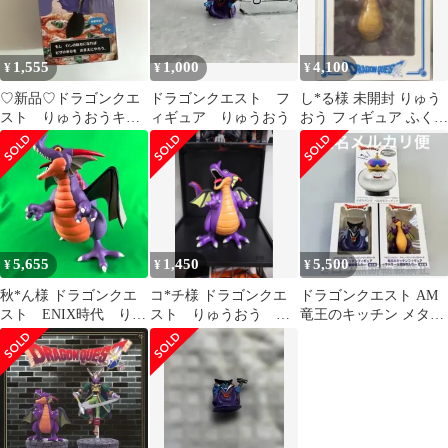
1,555
1,000
4,100
¥
¥
¥
♡新品♡ドラゴンクエ
ドラゴンクエスト フ
し*る様 未開封 りゅう
スト りゅうおうキッ
ィギュア りゅうおう
おう フィギュア ふくび
チンフィギュア ピザ
き所A賞-1 箱に損傷あ
カッター
り
5,655
1,450
5,500
¥
¥
¥
秋*ん様 ドラゴンクエ
コ*チ様 ドラゴンクエ
ドラゴンクエスト AM
スト ENIX時代 りゅ
スト りゅうおう ビ
竜王のキッチン メタル
うおう フィギュア
ッグアクションフィギ
キングベル付きフィギ
高さ約24㎝
ュア
ュア 3種類