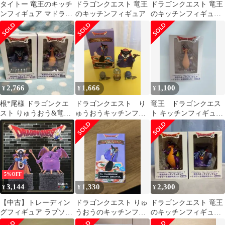
タイトー 竜王のキッチ
ドラゴンクエスト 竜王
ドラゴンクエスト 竜王
ンフィギュア マドラー
のキッチンフィギュア
のキッチンフィギュア
&調味料入れ ドラゴン
セット 全2種
クエスト 竜王/ドラゴン
(調味料入れ) 再販版
2,766
1,666
1,100
¥
¥
¥
根*尾様 ドラゴンクエ
ドラゴンクエスト り
竜王 ドラゴンクエス
スト りゅうおう&竜王
ゅうおうキッチンフィ
ト キッチンフィギュア
キッチンフィギュア
ギュア ピザカッター
マドラー
ミニフィギュア付き
5%OFF
3,144
1,330
2,300
¥
¥
¥
【中古】トレーディン
ドラゴンクエスト りゅ
ドラゴンクエスト 竜王
グフィギュア ラプソー
うおうのキッチンフィ
のキッチンフィギュア
ン＆ゾーマ 「ドラゴン
ギュア ピザカッター
マドラー＆調味料入れ