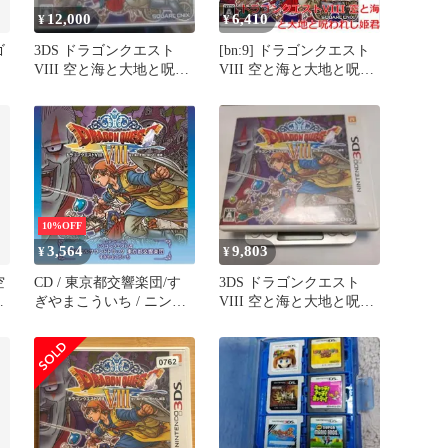
12,000
6,410
¥
¥
ゴ
3DS ドラゴンクエスト
[bn:9] ドラゴンクエスト
VIII 空と海と大地と呪わ
VIII 空と海と大地と呪わ
れし姫君
れし姫君 3DS
10%OFF
3,564
9,803
¥
¥
空
CD / 東京都交響楽団/す
3DS ドラゴンクエスト
姫
ぎやまこういち / ニンテ
VIII 空と海と大地と呪わ
ンドー3DS ドラゴンクエ
れし姫君
ストVIII 空と海と大地と
呪われし姫君 オリジナル
サウンドトラック 東京都
交響楽団 すぎやまこうい
ち