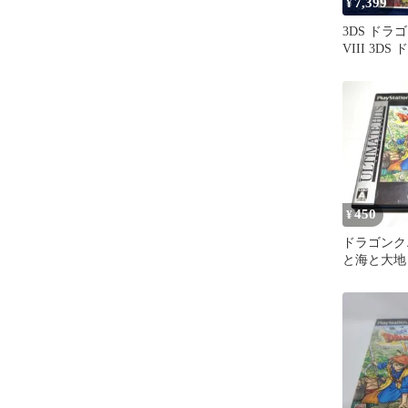
7,399
¥
3DS ドラ
VIII 3D
トVII セッ
450
¥
ドラゴンクエ
と海と大地
君