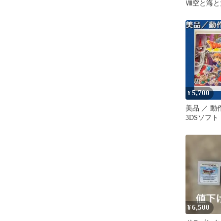
Ⅷ空と海と
し姫君
5,700
¥
美品 ／ 
3DSソフト
ストVIII
6,500
¥