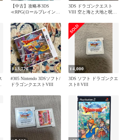
州
【中古】攻略本3DS
3DS ドラゴンクエスト
≪RPG(ロールプレイング
VIII 空と海と大地と呪わ
ゲーム)≫ 3DS ドラゴン
れし姫君
クエストVIII 空と海と大
地と呪われし姫君 公式ガ
イドブック
13,770
4,000
¥
¥
ス
#305 Nintendo 3DSソフト/
3DS ソフト ドラゴンクエ
ク
ドラゴンクエストVIII
スト8 VIII