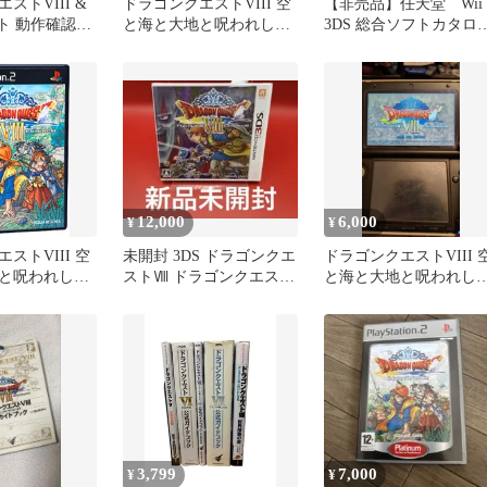
ストVIII &
ドラゴンクエストVIII 空
【非売品】任天堂 Wii 
ット 動作確認済
と海と大地と呪われし姫
3DS 総合ソフトカタロ
君 3DS
2015 夏 販促冊子
12,000
6,000
¥
¥
ストVIII 空
未開封 3DS ドラゴンクエ
ドラゴンクエストVIII 
と呪われし姫
ストⅧ ドラゴンクエスト
と海と大地と呪われし
8 ドラクエ8
君 3DS
3,799
7,000
¥
¥