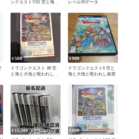
ンクエストVIII 空と海と
レベル99データ
大地と呪われし姫君
580
980
¥
¥
空
ドラゴンクエスト Ⅷ 空
ドラゴンクエスト8 空と
姫
と海と大地と呪われし姫
海と大地と呪われし姫君
君 N3DS版 世界探索の書
15,500
600
¥
¥