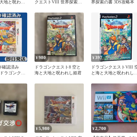
大地と呪われ
クエストVIII 世界探索の
界探索の書 3DS攻略本
書 Vジャンプブックス 攻
略本
980
397
¥
¥
動作確認済み
ドラゴンクエスト8 空と
ドラゴンクエストVIII 
 ドラゴンクエ
海と大地と呪われし姫君
と海と大地と呪われし
 空と海 ケース付
君
5,980
2,700
¥
¥