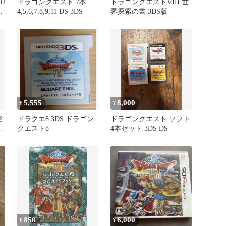
U
ドラゴンクエスト 7本
ドラゴンクエストVIII 世
グ
4,5,6,7,8,9,11 DS 3DS
界探索の書 3DS版
5,555
8,000
¥
¥
空
ドラクエ8 3DS ドラゴン
ドラゴンクエスト ソフト
姫
クエスト8
4本セット 3DS DS
850
6,000
¥
¥