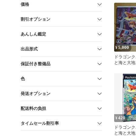
価格
割引オプション
あんしん鑑定
5,000
¥
出品形式
ドラゴンクエ
と海と大地
保証付き整備品
君 3DS
色
発送オプション
配送料の負担
420
¥
タイムセール割引率
ドラゴンクエ
と海と大地