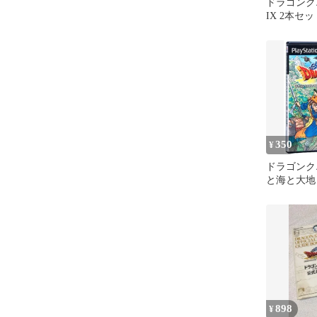
ドラゴンクエ
IX 2本セ
み
350
¥
ドラゴンクエ
と海と大地
君
898
¥