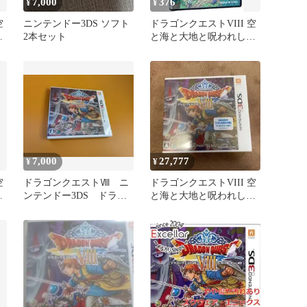
7,000
376
¥
¥
空
ニンテンドー3DS ソフト
ドラゴンクエストVIII 空
姫
2本セット
と海と大地と呪われし姫
8
君
7,000
27,777
¥
¥
空
ドラゴンクエストⅧ ニ
ドラゴンクエストVIII 空
姫
ンテンドー3DS ドラゴ
と海と大地と呪われし姫
書
ンクエスト8
君 3DS