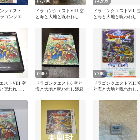
7,700
4,999
¥
¥
ゴンクエスト
ドラゴンクエストVIII 空
ドラゴンクエストVIII 
S ドラゴンクエス
と海と大地と呪われし姫
と海と大地と呪われし
ト
君 3DS 公式ガイドブック
君 3DS ソフトのみ ドラ
680
780
¥
¥
ストVIII 空
ドラゴンクエスト8 空と
ドラゴンクエストVIII 
と呪われし姫
海と大地と呪われし姫君
と海と大地と呪われし
君 N3DS版 世界探索の
(Vジャンプブックス(書
籍)) Vジャンプ編集部
[GAME](中古)