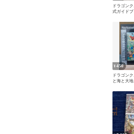
ドラゴンクエ
式ガイドブ
ラクエ8
450
¥
ドラゴンクエ
と海と大地
君 (訳あり