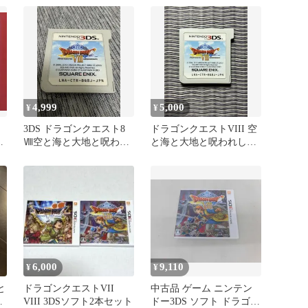
れし姫君
4,999
5,000
¥
¥
3DS ドラゴンクエスト8
ドラゴンクエストVIII 空
海
Ⅷ空と海と大地と呪われ
と海と大地と呪われし姫
し姫君
君 3DSソフトのみ
6,000
9,110
¥
¥
と
ドラゴンクエストVII
中古品 ゲーム ニンテン
君
VIII 3DSソフト2本セット
ドー3DS ソフト ドラゴン