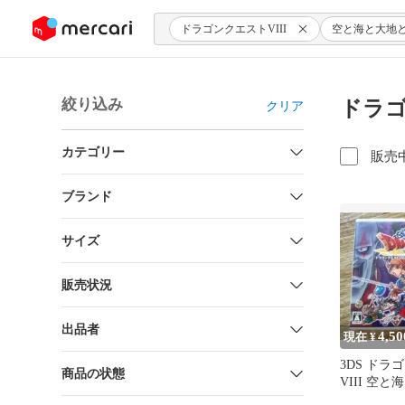
ンツにスキップ
ドラゴンクエストVIII
空と海と大地
絞り込み
ドラゴ
クリア
カテゴリー
販売
ブランド
サイズ
販売状況
出品者
4,50
現在 ¥
​3DS ド
商品の状態
VIII 空
れし姫君