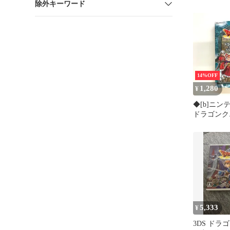
除外キーワード
君
14%OFF
1,280
¥
◆[b]ニン
ドラゴンクエ
と海と大地
君 公式ガ
(SE-MOOK
5,333
¥
3DS ドラ