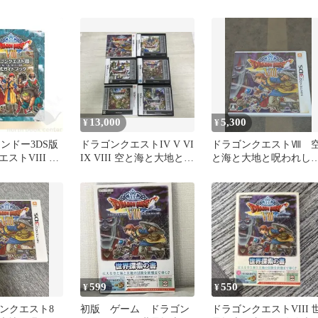
君
N3DS版 世界探索の
攻略本
13,000
5,300
¥
¥
テンドー3DS版
ドラゴンクエストIV V VI
ドラゴンクエストⅧ 
ストVIII 空
IX VIII 空と海と大地と呪
と海と大地と呪われし
と呪われし姫
われし姫君 6本
君 （パッケージあり 動
イドブック
作確認済み）ニンテン
)
ー3DSソフト
599
550
¥
¥
ゴンクエスト8
初版 ゲーム ドラゴン
ドラゴンクエストVIII 