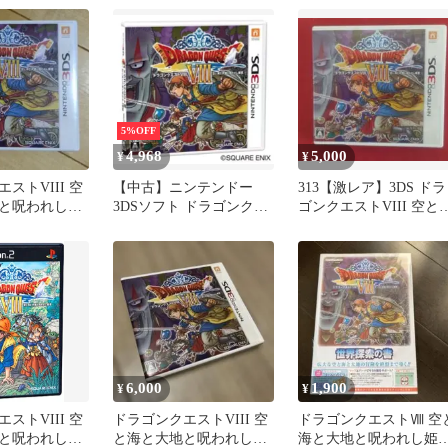
トのみ（動作未確認）
5%OFF
4,968
5,000
¥
¥
ストVIII 空
【中古】ニンテンドー
313【激レア】3DS ドラ
と呪われし姫
3DSソフト ドラゴンクエ
ゴンクエストVIII 空と
ストVIII 空と海と大地と
と大地と呪われし姫君
呪われし姫君
6,000
1,900
¥
¥
ストVIII 空
ドラゴンクエストVIII 空
ドラゴンクエストⅧ 空
と呪われし姫
と海と大地と呪われし姫
海と大地と呪われし姫