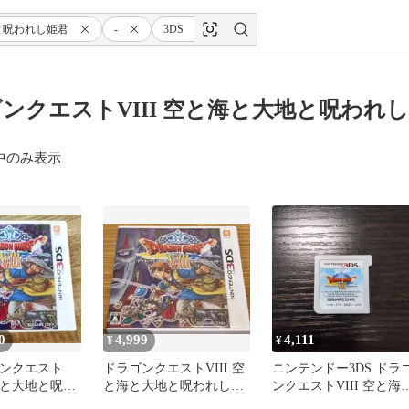
と呪われし姫君
-
3DS
ンクエストVIII 空と海と大地と呪われし姫君
中のみ表示
0
4,999
4,111
¥
¥
ラゴンクエスト
ドラゴンクエストVIII 空
ニンテンドー3DS ドラ
と海と大地と呪わ
と海と大地と呪われし姫
ンクエストVIII 空と海
君 3DS
大地と呪われし姫君 ソ