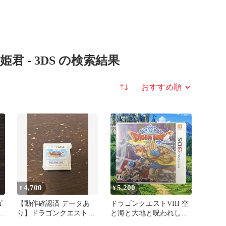
 - 3DS の検索結果
並び替え
4,700
5,200
¥
¥
ゴ
【動作確認済 データあ
ドラゴンクエストVIII 空
と
り】ドラゴンクエスト
と海と大地と呪われし姫
フ
VIII 空と海と大地と呪わ
君 3DS