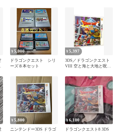
書
クエストVIII 空と海と大
地と呪われし姫君 動作品
5,000
5,397
¥
¥
空
ドラゴンクエスト シリ
3DS／ドラゴンクエスト
姫
ーズ８本セット
VIII 空と海と大地と呪わ
れし姫君
ド
5,800
6,100
¥
¥
世
ニンテンドー3DS ドラゴ
ドラゴンクエスト8 3DS