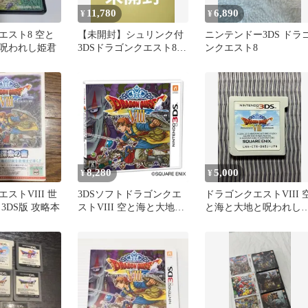
11,780
6,890
¥
¥
エスト8 空と
【未開封】シュリンク付
ニンテンドー3DS ドラ
呪われし姫君
3DSドラゴンクエスト8
ンクエスト8
ニンテンドー Nintendo
8,280
5,000
¥
¥
ストVIII 世
3DSソフトドラゴンクエ
ドラゴンクエストVIII 
3DS版 攻略本
ストVIII 空と海と大地と
と海と大地と呪われし
呪われし姫君(DQ8/ドラ
君 3DS 動作確認済み
クエ8) スクウェア・エニ
ックス