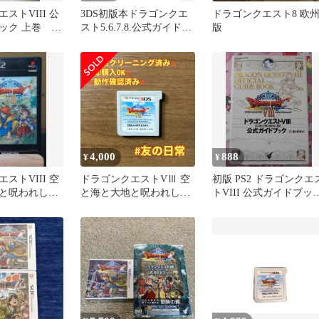
ストVIII 公
3DS初版本ドラゴンクエ
ドラゴンクエスト8 欧
ック 上巻 ド
スト5.6.7.8.公式ガイドブ
版
ック5冊セット
4,000
888
¥
¥
ストVIII 空
ドラゴンクエストVⅢ 空
初版 PS2 ドラゴンクエ
と呪われし姫
と海と大地と呪われし姫
トVIII 公式ガイドブッ
品)
君 3DS 97
上巻 世界編