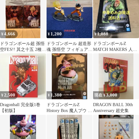
レ ウーブ
4,666
1,200
1,088
¥
¥
¥
ドラゴンボール超 孫悟
ドラゴンボール 超造形
ドラゴンボールZ
空FES!! 其之十五 2種セ
魂 孫悟空 フィギュア 2
MATCH MAKERS 人造
ット
体セット
人間16号 フィギュア
2,500
1,380
3,000
¥
¥
現在 ¥
Dragonball 完全版1巻
ドラゴンボールZ
DRAGON BALL 30th
【初版】
History Box 魔人ブウ フ
Anniversary 超史集
ィギュア 中身のみ