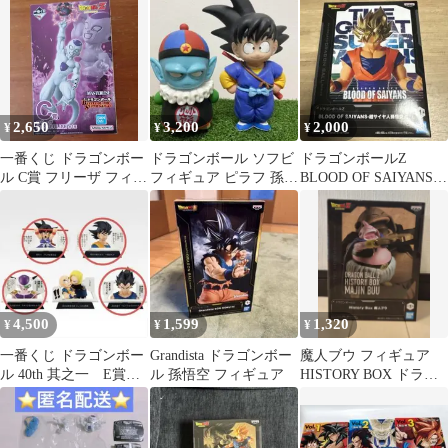
2,650
3,200
2,000
¥
¥
¥
一番くじ ドラゴンボー
ドラゴンボール ソフビ
ドラゴンボールZ
ル C賞 フリーザ フィギ
フィギュア ピラフ 孫悟
BLOOD OF SAIYANS-
ュア
空 2体セット
超サイヤ人孫悟空-Ⅱ
4,500
1,599
1,320
¥
¥
¥
一番くじ ドラゴンボー
Grandista ドラゴンボー
魔人ブウ フィギュア
ル 40th 其之一 E賞
ル 孫悟空 フィギュア
HISTORY BOX ドラゴ
マンガストラクチャ
ンボールZ
ー 4種