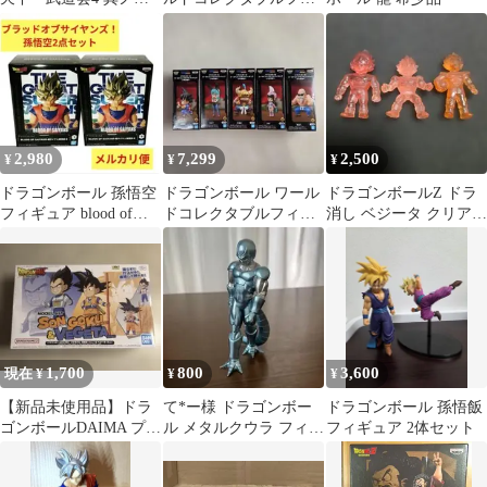
Dr.スランプ アラレちゃ
ギュア vol.5 2種
ん ★
2,980
7,299
2,500
¥
¥
¥
ドラゴンボール 孫悟空
ドラゴンボール ワール
ドラゴンボールZ ドラ
フィギュア blood of
ドコレクタブルフィギ
消し ベジータ クリアカ
saiyans 超サイヤ人
ュア 少年期編4コンプ
ラー 3体
リートセット
1,700
800
3,600
現在 ¥
¥
¥
【新品未使用品】ドラ
て*ー様 ドラゴンボー
ドラゴンボール 孫悟飯
ゴンボールDAIMA プラ
ル メタルクウラ フィギ
フィギュア 2体セット
モデル 孫悟空＆ベジー
ュア
タ ミニ