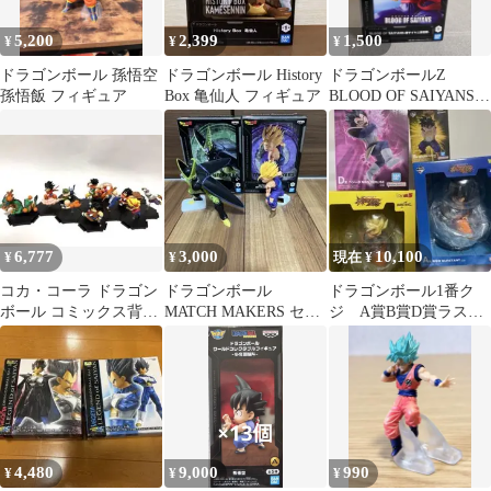
5,200
2,399
1,500
¥
¥
¥
ドラゴンボール 孫悟空
ドラゴンボール History
ドラゴンボールZ
孫悟飯 フィギュア
Box 亀仙人 フィギュア
BLOOD OF SAIYANS
超サイヤ人孫悟飯 フィ
ギュア
6,777
3,000
10,100
¥
¥
現在 ¥
コカ・コーラ ドラゴン
ドラゴンボール
ドラゴンボール1番ク
ボール コミックス背表
MATCH MAKERS セル
ジ A賞B賞D賞ラスト
紙フィギュア 12種
&孫悟飯 フィギュア
賞 未開封です。
4,480
9,000
990
¥
¥
¥