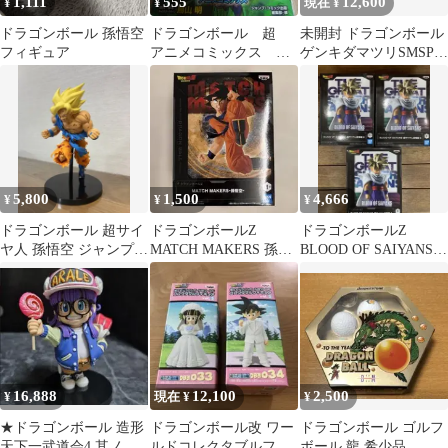
1,111
555
12,600
¥
¥
現在 ¥
ドラゴンボール 孫悟空
ドラゴンボール 超
未開封 ドラゴンボール
フィギュア
アニメコミックス ブ
ゲンキダマツリSMSP
ロリー 本 コミッ
ベジータ 身勝手悟空セ
ク 鳥山明
ット
5,800
1,500
4,666
¥
¥
¥
ドラゴンボール 超サイ
ドラゴンボールZ
ドラゴンボールZ
ヤ人 孫悟空 ジャンプ50
MATCH MAKERS 孫悟
BLOOD OF SAIYANS
周年アニバーサリーフ
空 フィギュア
超サイヤ人孫悟飯-II 3
ィギュア
個
16,888
12,100
2,500
¥
現在 ¥
¥
★ドラゴンボール 造形
ドラゴンボール改 ワー
ドラゴンボール ゴルフ
天下一武道会4 其ノ二
ルドコレクタブルフィ
ボール 龍 希少品