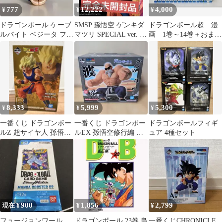
777
12,222
4,000
¥
¥
¥
ドラゴンボール ケーブ
SMSP 孫悟空 ゲンキダ
ドラゴンボール超 漫
ルバイト ベジータ フィ
マツリ SPECIAL ver. フ
画 1巻～14巻＋おま
ギュア
ィギュア
け 1巻以外初版
8,333
5,999
5,300
¥
¥
¥
一番くじ ドラゴンボー
一番くじ ドラゴンボー
ドラゴンボールフィギ
ルZ 超サイヤ人 孫悟空
ルEX 孫悟空修行編 ラ
ュア 4種セット
フィギュアB賞
ストワン賞 亀仙人
900
1,856
2,799
現在 ¥
¥
¥
フュージョンワール
ドラゴンボール 23巻 鳥
一番くじCHRONICLE