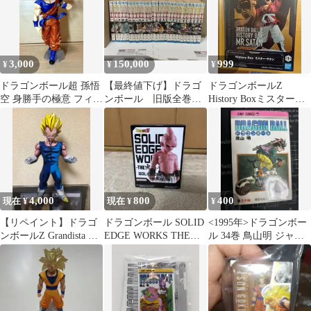
3,000
150,000
999
¥
¥
¥
ドラゴンボール超 孫悟
【最終値下げ】ドラゴ
ドラゴンボールZ
空 身勝手の極意 フィギ
ンボール 旧版全巻セ
History Boxミスター・
ュア
ット(初版多数)
サタン フィギュア(送
料込み)
4,000
800
400
現在 ¥
現在 ¥
¥
【リペイント】ドラゴ
ドラゴンボール SOLID
<1995年>ドラゴンボー
ンボールZ Grandista グ
EDGE WORKS THE出
ル 34巻 鳥山明 ジャン
ランディスタ ベジータ
陣 16
プコミックス