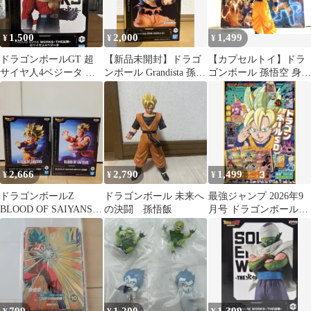
1,500
2,000
1,499
¥
¥
¥
ドラゴンボールGT 超
【新品未開封】ドラゴ
【カプセルトイ】ドラ
サイヤ人4ベジータ フ
ンボール Grandista 孫悟
ゴンボール 孫悟空 身勝
ィギュア
空 フィギュア
手の極意 ＋オマケカー
ド2枚付
2,666
2,790
1,499
¥
¥
¥
ドラゴンボールZ
ドラゴンボール 未来へ
最強ジャンプ 2026年9
BLOOD OF SAIYANS
の決闘 孫悟飯
月号 ドラゴンボール付
孫悟天 孫悟飯 2体
録完全完備