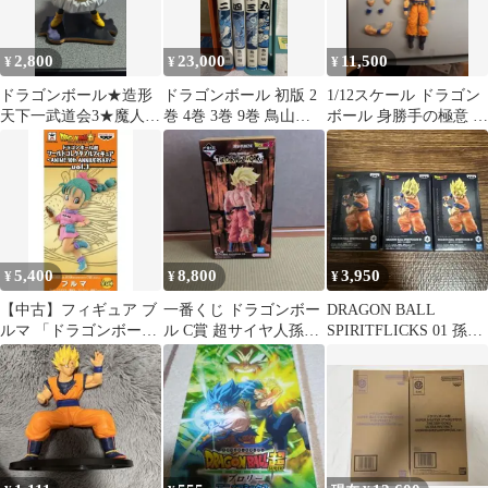
2,800
23,000
11,500
¥
¥
¥
ドラゴンボール★造形
ドラゴンボール 初版 2
1/12スケール ドラゴン
天下一武道会3★魔人ブ
巻 4巻 3巻 9巻 鳥山明
ボール 身勝手の極意 孫
ウ
ジャンプコミックス
悟空 可動フィギュア
5,400
8,800
3,950
¥
¥
¥
【中古】フィギュア ブ
一番くじ ドラゴンボー
DRAGON BALL
ルマ 「ドラゴンボール
ル C賞 超サイヤ人孫悟
SPIRITFLICKS 01 孫悟
超」 ワールドコレクタ
空 フィギュア新品未開
空 3種
ブルフィギュア～
封
ANIME 30th
ANNIVERSARY～vol.1