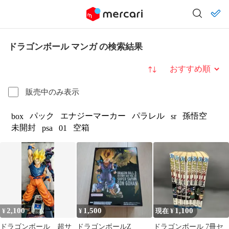
ドラゴンボール マンガ の検索結果
並び替え
販売中のみ表示
パック
エナジーマーカー
パラレル
孫悟空
box
sr
未開封
空箱
psa
01
2,100
1,500
1,100
¥
¥
現在 ¥
ドラゴンボール 超サ
ドラゴンボールZ
ドラゴンボール 7冊セ