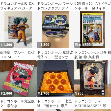
ドラゴンボール改 DX
ドラゴンボール ワール
⭕️即購入⭕️【VSドラゴ
フィギュア ベジータ 王
ドコレクタブルフィギ
ンボール 超サイヤ人
ベジータ 2種セット
ュア 少年期編4 - 孫悟
ゴッド超サイヤ人孫悟
空 13個
空】
1,800
1,300
300
¥
¥
現在 ¥
孫悟空 ブルー DXF
ドラゴンボール 魔封波
ドラゴンボール 33巻 初
THE SUPER
電子ジャー型センサー
版 第1刷 鳥山明
WARRIORS vol.4
ボックス
2,000
2,700
980
¥
¥
¥
ドラゴンボール完全版
ドラゴンボール 七星
ドラゴンボールZ
２ 帯付き
球 7種セット 専用ケ
MATCH MAKERS 孫悟
ース入り
空 フィギュア