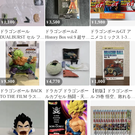
1,100
3,500
1,980
¥
¥
¥
ドラゴンボール
ドラゴンボールZ
ドラゴンボールGT ア
DUALBURST セル フリ
History Box vol.9 超サイ
ニメコミックス 1-3巻
ーザ
ヤ人孫悟空
全巻セット 古本
9,900
4,770
1,000
¥
¥
¥
ドラゴンボール BACK
ドラカプ ドラゴンボー
【初版】ドラゴンボー
TO THE FILM ラスト
ルカプセル 熱闘・天下
ル 29巻 悟空、敗れる！
ワン賞 ブロリー
一武道会編 アナウンサ
ジャンプコミックス
ー飛ぶ！