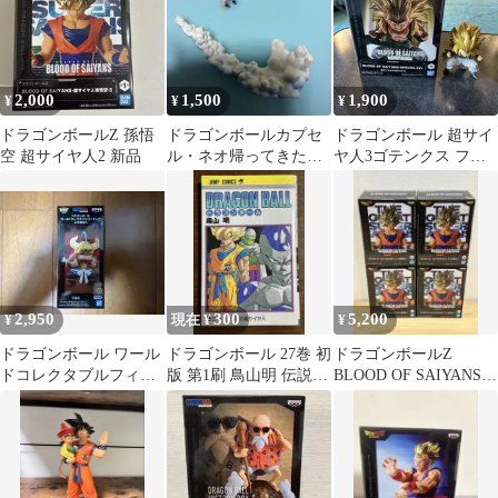
2,000
1,500
1,900
¥
¥
¥
ドラゴンボールZ 孫悟
ドラゴンボールカプセ
ドラゴンボール 超サイ
空 超サイヤ人2 新品
ル・ネオ帰ってきたブ
ヤ人3ゴテンクス フィ
ウ編
ギュア
2,950
300
5,200
¥
現在 ¥
¥
ドラゴンボール ワール
ドラゴンボール 27巻 初
ドラゴンボールZ
ドコレクタブルフィギ
版 第1刷 鳥山明 伝説の
BLOOD OF SAIYANS
ュア 少年期編4 牛魔王
超サイヤ人
超サイヤ人孫悟空Ⅱ 4
点