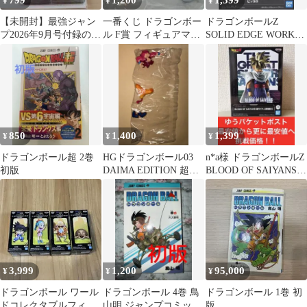
799
1,200
1,399
¥
¥
¥
【未開封】最強ジャン
一番くじ ドラゴンボー
ドラゴンボールZ
プ2026年9月号付録のみ
ル F賞 フィギュアマグ
SOLID EDGE WORKS-
（ドラゴンボールカー
ネット 4種コンプセッ
THE出陣- ピッコロ箱
ドゲーム他)
ト
同封
850
1,400
1,399
¥
¥
¥
ドラゴンボール超 2巻
HGドラゴンボール03
n*a様 ドラゴンボールZ
初版
DAIMA EDITION 超サ
BLOOD OF SAIYANS
イヤ人4 孫悟空 ガチャ
超サイヤ人孫悟飯-
3,999
1,200
95,000
¥
¥
¥
ドラゴンボール ワール
ドラゴンボール 4巻 鳥
ドラゴンボール 1巻 初
ドコレクタブルフィギ
山明 ジャンプコミック
版