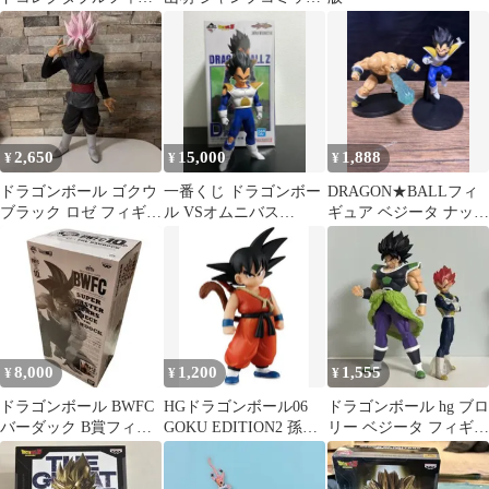
ュア 少年期編1
ス 初版
2,650
15,000
1,888
¥
¥
¥
ドラゴンボール ゴクウ
一番くじ ドラゴンボー
DRAGON★BALLフィ
ブラック ロゼ フィギュ
ル VSオムニバス
ギュア ベジータ ナッパ
ア
CROSS D賞 ベジータ
2体set
8,000
1,200
1,555
¥
¥
¥
ドラゴンボール BWFC
HGドラゴンボール06
ドラゴンボール hg ブロ
バーダック B賞フィギ
GOKU EDITION2 孫悟
リー ベジータ フィギュ
ュア 新品未開封
空 -少年期-新品未開封
ア