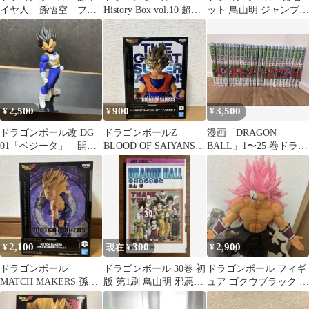
イヤ人 孫悟空 フィ
History Box vol.10 超サ
ット 鳥山明 ジャンプコ
ギュア
イヤ人孫悟飯
ミックス 旧装版 全初
版 おまけ付
2,500
900
3,500
¥
¥
¥
ドラゴンボール改 DG
ドラゴンボールZ
漫画「DRAGON
01「ベジータ」 開封
BLOOD OF SAIYANS
BALL」1〜25 巻ドラゴ
品 HG
超サイヤ人孫悟空-II
ンボール
2,100
300
2,900
¥
現在 ¥
¥
ドラゴンボール
ドラゴンボール 30巻 初
ドラゴンボール フィギ
MATCH MAKERS 孫悟
版 第1刷 鳥山明 邪悪な
ュア ゴクウブラック ロ
飯 フィギュア
予感
ゼ