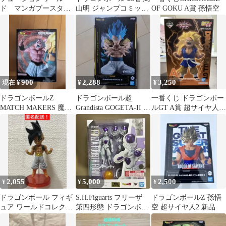
ド マンガブースター
山明 ジャンプコミック
OF GOKU A賞 孫悟空
02 パック
ス
900
2,288
3,250
現在 ¥
¥
¥
ドラゴンボールZ
ドラゴンボール超
一番くじ ドラゴンボー
MATCH MAKERS 魔人
Grandista GOGETA-II フ
ルGT A賞 超サイヤ人3
ブウ フィギュア
ィギュア
孫悟空 フィギュア
2,055
5,000
2,500
¥
¥
¥
ドラゴンボール フィギ
S.H.Figuarts フリーザ
ドラゴンボールZ 孫悟
ュア ワールドコレクタ
第四形態 ドラゴンボー
空 超サイヤ人2 新品
ブルフィギュア ワーコ
ルZ