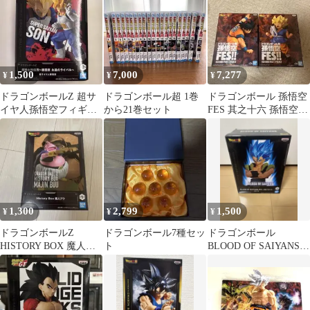
1,500
7,000
7,277
¥
¥
¥
ドラゴンボールZ 超サ
ドラゴンボール超 1巻
ドラゴンボール 孫悟空
イヤ人孫悟空フィギュ
から21巻セット
FES 其之十六 孫悟空
ア
フィギュア
1,300
2,799
1,500
¥
¥
¥
ドラゴンボールZ
ドラゴンボール7種セッ
ドラゴンボール
HISTORY BOX 魔人ブ
ト
BLOOD OF SAIYANS
ウ フィギュア
ゴジータ