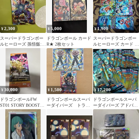
2,300
5,000
1,900
¥
¥
¥
スーパードラゴンボー
ドラゴンボール カード
スーパードラゴンボー
ルヒーローズ 孫悟飯:青
R★ 2枚セット
ルヒーローズ カード 8
年期 SDV11-SEC
枚セット
30,000
1,500
17,200
¥
¥
¥
ドラゴンボールFW
ドラゴンボールスーパ
ドラゴンボールスーパ
ST01 STORY BOOSTER
ーダイバーズ トラン
ーダイバーズ アドバン
01 未開封
クス：青年期 最強ジ
スパック 未開封パック
ャンプ7月号 付録
53パック