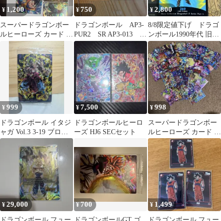
1,200
750
2,800
¥
¥
¥
スーパードラゴンボー
ドラゴンボール AP3-
8/8限定値下げ ドラゴ
ルヒーローズ カード 7
PUR2 SR AP3-013 2
ンボール1990年代 旧カ
枚セット
枚
ードレア 希少品 コレク
ション
999
7,500
998
¥
¥
¥
ドラゴンボール イタジ
ドラゴンボールヒーロ
スーパードラゴンボー
ャガ Vol.3 3-19 ブロリ
ーズ HJ6 SECセット
ルヒーローズ カード ま
ー
とめ売り25枚
29,000
700
1,499
¥
¥
¥
ドラゴンボール フュー
ドラゴンボールGT ゴ
ドラゴンボール フュー