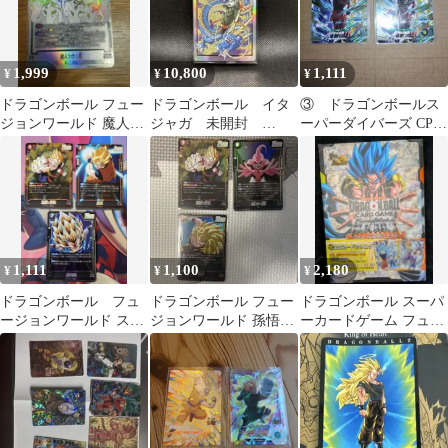
1,999
10,800
1,111
¥
¥
¥
ドラゴンボール フュー
ドラゴンボール イタ
③ ドラゴンボールス
ジョンワールド 魔人ブ
ジャガ 未開封
ーパーダイバーズ CP
ウ 悪 パラレル
SEC 3-31 孫悟空
孫悟空 SDVP-039 2枚
セット
1,111
1,100
2,180
¥
¥
¥
ドラゴンボール フュ
ドラゴンボール フュー
ドラゴンボール スーパ
ージョンワールド スト
ジョンワールド 孫悟飯
ーカードゲーム フュー
ーリーブースター01収
魔人ブウ 3枚セット
ジョンワールド カード
録 SR3枚
カタログ