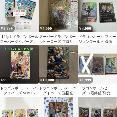
枚)スリーブ付
9,999
5,000
3,000
¥
¥
¥
【24p】ドラゴンボール
スーパードラゴンボー
ドラゴンボール フュー
スーパーダイバーズ ア
ルヒーローズ ブロリー
ジョンワールド 孫悟
ドバンスパック バトル
U6-SEC
飯：青年期 トランク
オブサイヤン
ス：幼年期悟天
999
10,000
1,999
¥
¥
¥
ドラゴンボールスーパ
ドラゴンボールスーパ
ドラゴンボールヒーロ
ーダイバーズ SDV11-67
ーダイバーズ 孫悟空
ーズ (最終値下げ)
ベジータ:ゼノ
SDV5-047