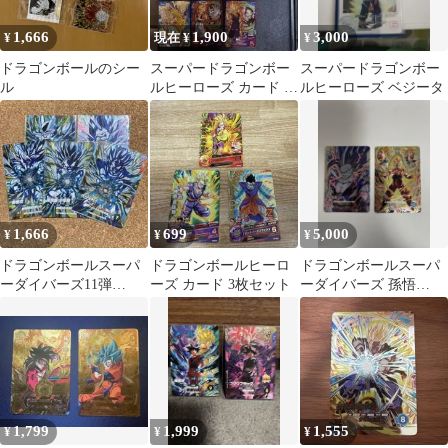
1,666
1,900
3,000
¥
現在 ¥
¥
ドラゴンボールのシー
スーパードラゴンボー
スーパードラゴンボー
ル
ルヒーローズ カード ま
ルヒーローズ ベジータ
とめ売り
1,666
699
5,000
¥
¥
¥
ドラゴンボールスーパ
ドラゴンボールヒーロ
ドラゴンボールスーパ
ーダイバーズ11弾
ーズ カード 3枚セット
ーダイバーズ 孫悟
KPUR 5枚セット
飯:SH 孫悟空SEC 2枚
1,799
1,999
1,555
¥
¥
¥