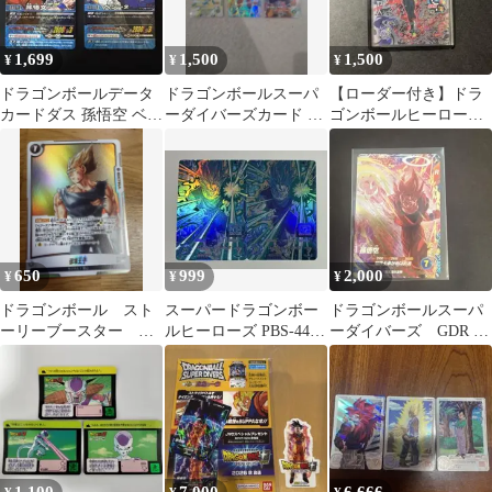
1,699
1,500
1,500
¥
¥
¥
ドラゴンボールデータ
ドラゴンボールスーパ
【ローダー付き】ドラ
カードダス 孫悟空 ベジ
ーダイバーズカード 3
ゴンボールヒーローズ
ータ 2枚セット
枚セット 孫悟空 ベジー
HGD2-SEC 仮面のサイ
タ 孫悟飯
ヤ人
650
999
2,000
¥
¥
¥
ドラゴンボール スト
スーパードラゴンボー
ドラゴンボールスーパ
ーリーブースター 破
ルヒーローズ PBS-44
ーダイバーズ GDR 孫
壊王子 ST01-068 SR
ベジット 2枚
悟空 SDV6-072