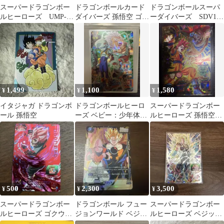
スーパードラゴンボー
ドラゴンボールカード
ドラゴンボールスーパ
ルヒーローズ UMP-30
ダイバーズ 孫悟空 ゴク
ーダイバーズ SDV11-
孫悟空 UMP-31孫悟
ウブラック 2枚セット
sec 孫悟飯青年期
空:ゼノ
1,499
1,100
1,580
¥
¥
¥
イタジャガ ドラゴンボ
ドラゴンボールヒーロ
スーパードラゴンボー
ール 孫悟空
ーズ ベビー：少年体
ルヒーローズ 孫悟空
HG3-SEC
HG3-46
500
2,300
3,500
¥
¥
¥
スーパードラゴンボー
ドラゴンボール フュー
スーパードラゴンボー
ルヒーローズ ゴクウブ
ジョンワールド ベジッ
ルヒーローズ ベジット
ラック UMC6-074
ト SR
UGM5-SEC1