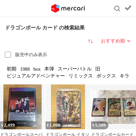
ドラゴンボール カード の検索結果
並び替え
販売中のみ表示
初期
本弾
スーパーバトル
旧
1988
box
ビジュアルアドベンチャー
リミックス
ボックス
キラ
2,499
1,000
5,500
¥
¥
¥
ドラゴンボールスーパ
ドラゴンボール イタジ
ドラゴンボールカード