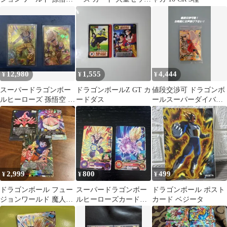
SR
まとめ売り
12,980
1,555
4,444
¥
¥
¥
スーパードラゴンボー
ドラゴンボールZ GT カ
値段交渉可 ドラゴンボ
ルヒーローズ 孫悟空 2
ードダス
ールスーパーダイバー
枚セット
ズ SDVP-020 孫悟空
2,999
800
499
¥
¥
¥
ドラゴンボール フュー
スーパードラゴンボー
ドラゴンボール ポスト
ジョンワールド 魔人ブ
ルヒーローズカードセ
カード ベジータ
ウ 3枚セット
ット