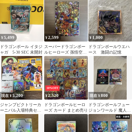
5,499
2,599
1,000
¥
¥
¥
ドラゴンボール イタジ
スーパードラゴンボー
ドラゴンボールウエハ
ャガ 5-30 SEC 未開封
ルヒーローズ 孫悟空
ース 激闘の記憶
UM2-031 CP
10%OFF
5,200
2,520
800
現在 ¥
¥
現在 ¥
ジャンプビクトリーカ
ドラゴンボールヒーロ
ドラゴンボールフュー
ーニバル入場特典セッ
ーズ カード まとめ売り
ジョンワールド 魔人ブ
ト
ウ 魔人ブウ：純粋 2
枚セット