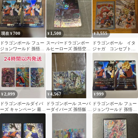
700
1,500
3,555
現在 ¥
¥
¥
ドラゴンボール フュー
スーパードラゴンボー
ドラゴンボール イタ
ジョンワールド 孫悟空/
ルヒーローズ 孫悟空：
ジャガ コンセプトレ
ベジータ 2枚セット
界王拳
ア CR 5-29 5‐27 まと
め売り
2,099
4,567
999
¥
¥
¥
ドラゴンボールダイバ
ドラゴンボール スーパ
ドラゴンボール フュー
ーズ キャンペーン 最強
ーダイバーズ 孫悟飯 青
ジョンワールド 孫悟空
ジャンプ特典 2枚+3枚
年期 ブロリー 2枚セッ
ベジータ 2枚セット
未開封セット
ト