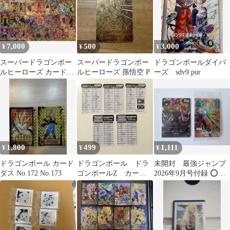
7,000
500
3,000
¥
¥
¥
スーパードラゴンボー
スーパードラゴンボー
ドラゴンボールダイバ
ルヒーローズ カードま
ルヒーローズ 孫悟空 P
ーズ sdv9 pur
とめ売り レア商品あ
り速いもの勝ち！！
1,800
499
1,111
¥
¥
¥
ドラゴンボール カード
ドラゴンボール ドラ
未開封 最強ジャンプ
ダス No.172 No.173
ゴンボールZ カード
2026年9月号付録 ⭕️ド
ダス カードリスト 5
ラゴンボール ⭕️４種カ
枚
ード 新品