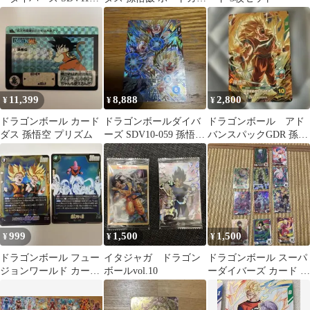
SDV11-037 ベジット
ス・D・エース 2枚 未
使用
11,399
8,888
2,800
¥
¥
¥
ドラゴンボール カード
ドラゴンボールダイバ
ドラゴンボール アド
ダス 孫悟空 プリズム
ーズ SDV10-059 孫悟
バンスパックGDR 孫悟
飯：青年期
空 シングル７枚セッ
ト
999
1,500
1,500
¥
¥
¥
ドラゴンボール フュー
イタジャガ ドラゴン
ドラゴンボール スーパ
ジョンワールド カード
ボールvol.10
ーダイバーズ カード 11
2枚セット
枚セット