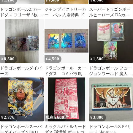
1,100
7,000
6,666
¥
¥
¥
ドラゴンボールZ カー
ジャンプビクトリーカ
スーパードラゴンボー
ドダス フリーザ 3枚セ
ーニバル 入場特典 ドラ
ルヒーローズ DAカー
ット
ゴンボール カード シー
ド 3枚セット
ル
8,500
4,500
1,500
¥
¥
¥
ドラゴンボールダイバ
ドラゴンボール カー
ドラゴンボール フュー
ーズ
ドダス コミパラ風
ジョンワールド 魔人ブ
悟空 ベジータ 海外
ウ 3枚セット
製 3枚セット
2,776
600
3,800
¥
現在 ¥
¥
ドラゴンボールスーパ
ミラクルバトルカード
ドラゴンボールZ PPカ
ーダイバーズ SDV11弾
ダス 孫悟飯 ポートガ
ード 3枚セット