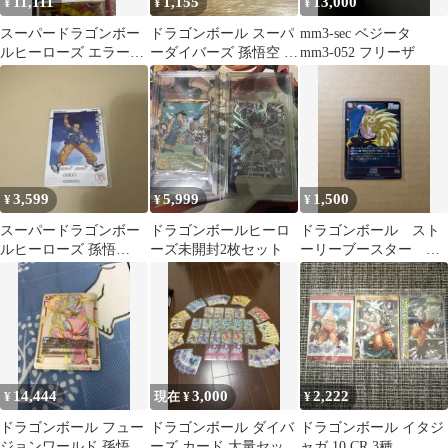
11,111
1,155
13,000
¥
¥
¥
スーパードラゴンボー
ドラゴンボール スーパ
mm3-sec ベジータ
ルヒーローズ エラーカ
ーダイバーズ 孫悟空 ゴ
mm3-052 フリーザ
ード HG2-53 ゴジータ
クウブラック 2枚セッ
ト プロモ
3,599
5,999
1,500
¥
¥
¥
スーパードラゴンボー
ドラゴンボールヒーロ
ドラゴンボール スト
ルヒーローズ 孫悟
ーズ未開封2枚セット
ーリーブースター 孫
空:GT MM6-020 DA
悟空 SR
14,444
3,000
2,222
¥
現在 ¥
¥
ドラゴンボール フュー
ドラゴンボール ダイバ
ドラゴンボール イタジ
ジョンワールド 孫悟空
ーズ カード 大量セット
ャガ 10 CR 3種