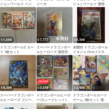
ジョンワールド ベジッ
ジータ
ジョンワールド 孫悟空
ト SR パラレル
ST01-003 3枚セット
1,600
7,777
9,300
¥
¥
¥
ドラゴンボールZ カー
スーパードラゴンボー
未開封 ドラゴンボール
ド 3枚セット
ルヒーローズ 孫悟空
イタジャガvol.3 3-31孫
bm3-sec2
悟空SEC バイバイ悟空
10%OFF
6,300
3,150
2,980
¥
¥
¥
スーパードラゴンボー
ドラゴンボールヒーロ
ドラゴンボールカード
ルヒーローズ ゴジー
ーズ(シークレット1
ゲーム 3枚セット 孫悟
タ：GT MM6-SEC3
枚、アルティメット14
空 孫悟飯