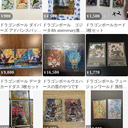
900
4,500
1,500
¥
¥
¥
ドラゴンボール ダイバ
ドラゴンボール ゴジ
ドラゴンボールカード
ーズ アドバンスパック
ータ4th anniversary激レ
3枚セット
バトルオブサイヤン
ア
PUR
9,800
16,500
1,770
¥
¥
¥
ドラゴンボール データ
ドラゴンボールウエハ
ドラゴンボール フュー
カードダス 3枚セット
ースの昔のやつです
ジョンワールド 孫悟空:
少年期 チチ 2枚セット