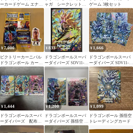
ーカードゲーム エナジ
ャガ シークレット
ゲーム 3枚セット
ーマーカー E-154
3-17 sec 孫悟空 フリー
ザ
7,000
833
1,666
¥
¥
¥
ビクトリーカーニバル
ドラゴンボールスーパ
ドラゴンボールスーパ
ドラゴンボール カード
ーダイバーズ SDV11-
ーダイバーズ SDV11-
シール
068 バーダック：ゼノ
KPURフルコンプリー
GDR
トセット
1,444
1,200
1,099
¥
¥
¥
ドラゴンボールスーパ
ドラゴンボールスーパ
ドラゴンボール 孫悟空
ーダイバーズ 配布カ
ーダイバーズ 孫悟空 ゴ
トレーディングカード
ード 3枚 まとめ売
クウブラック 2枚セッ
り セット
ト