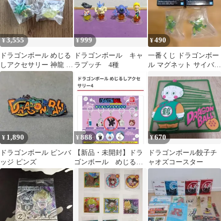
3,555
999
490
¥
¥
¥
ドラゴンボール めじる
ドラゴンボール キャ
一番くじ ドラゴンボー
しアクセサリー 神龍 筋
ラプッチ 4種
ル マグネット サイバイ
斗雲
マンセット
1,890
888
670
¥
¥
¥
ドラゴンボール ピンバ
【新品・未開封】ドラ
ドラゴンボール餃子チ
ッジ ピンズ
ゴンボール めじるし
ャオズコースター
アクセサリー4 大猿悟
空