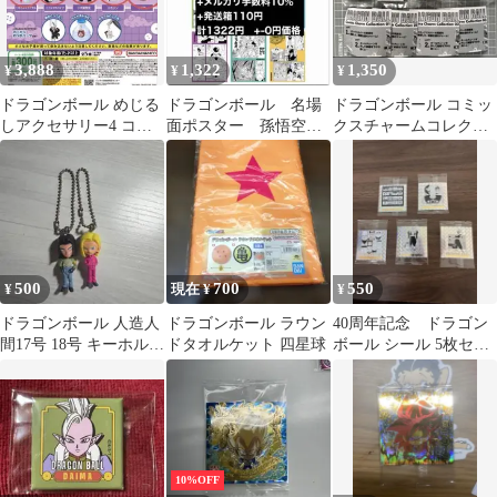
3,888
1,322
1,350
¥
¥
¥
ドラゴンボール めじる
ドラゴンボール 名場
ドラゴンボール コミッ
しアクセサリー4 コン
面ポスター 孫悟空
クスチャームコレクシ
プリートセット
孫悟飯 親子かめはめ
ョン 10巻 13巻 22
波
巻 32巻
500
700
550
¥
現在 ¥
¥
ドラゴンボール 人造人
ドラゴンボール ラウン
40周年記念 ドラゴン
間17号 18号 キーホルダ
ドタオルケット 四星球
ボール シール 5枚セッ
ー セット
ト
10%OFF