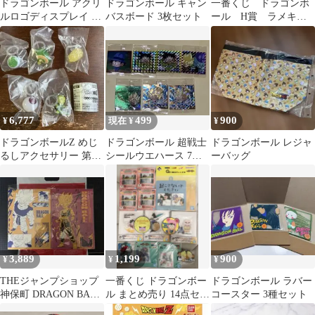
ドラゴンボール アクリ
ドラゴンボール キャン
一番くじ ドラゴンボ
ルロゴディスプレイ 4
バスボード 3枚セット
ール H賞 ラメキー
種セット
ホルダー 2種類 まと
め売り
6,777
499
900
¥
現在 ¥
¥
ドラゴンボールZ めじ
ドラゴンボール 超戦士
ドラゴンボール レジャ
るしアクセサリー 第一
シールウエハース 7枚
ーバッグ
弾全5種 フルコンプ
セット 未開封
ガチャ ガシャ
3,889
1,199
900
¥
¥
¥
THEジャンプショップ
一番くじ ドラゴンボー
ドラゴンボール ラバー
神保町 DRAGON BALL
ル まとめ売り 14点セッ
コースター 3種セット
Art card2種セット
ト