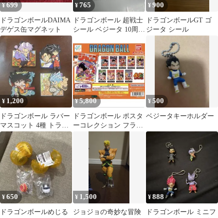
699
765
900
¥
¥
¥
ドラゴンボールDAIMA
ドラゴンボール 超戦士
ドラゴンボールGT ゴ
デゲス缶マグネット
シール ベジータ 10周年
ジータ シール
記念
1,200
5,800
500
¥
¥
¥
ドラゴンボール ラバー
ドラゴンボール ポスタ
ベジータキーホルダー
マスコット 4種 トラン
ーコレクション フラッ
クス 悟空 ベジータ ゴ
トガシャポン コンプ
ジータ
650
1,500
888
¥
¥
¥
ドラゴンボールめじる
ジョジョの奇妙な冒険
ドラゴンボール ミニフ