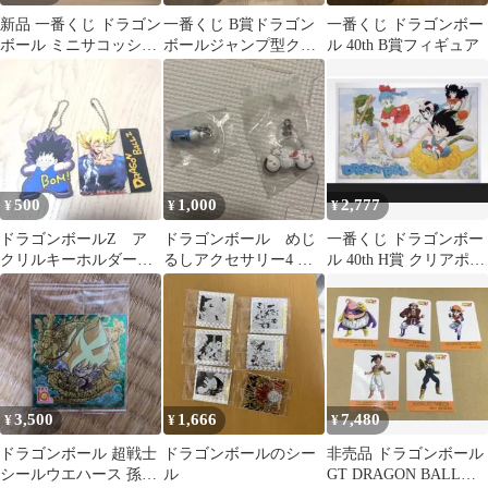
新品 一番くじ ドラゴン
一番くじ B賞ドラゴン
一番くじ ドラゴンボー
ボール ミニサコッシュ
ボールジャンプ型クッ
ル 40th B賞フィギュア
2種セット
ション
500
1,000
2,777
¥
¥
¥
ドラゴンボールZ ア
ドラゴンボール めじ
一番くじ ドラゴンボー
クリルキーホルダー
るしアクセサリー4 ポ
ル 40th H賞 クリアポス
（悟空 ＆ フリー
イポイカプセル ブル
ター
ザ）ラバーストラップ
マのバイク
3,500
1,666
7,480
¥
¥
¥
ドラゴンボール 超戦士
ドラゴンボールのシー
非売品 ドラゴンボール
シールウエハース 孫悟
ル
GT DRAGON BALL