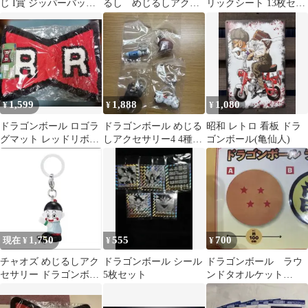
じ I賞 ジッパーバッグ
るし めじるしアクセ
リックシート 13枚セッ
＆ステッカーセット
サリー4 大猿悟空 仙
ト
豆
1,599
1,888
1,080
¥
¥
¥
ドラゴンボール ロゴラ
ドラゴンボール めじる
昭和 レトロ 看板 ドラ
グマット レッドリボン
しアクセサリー4 4種セ
ゴンボール(亀仙人)
軍
ット
1,750
555
700
現在 ¥
¥
¥
チャオズ めじるしアク
ドラゴンボール シール
ドラゴンボール ラウ
セサリー ドラゴンボー
5枚セット
ンドタオルケット
ル
【Ａ】