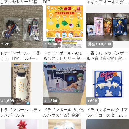
しアクセサリー3 2種セ
DIO
ィギュア キーホルダー
ット未開封
4種セット
599
7,000
14,800
¥
¥
現在 ¥
ドラゴンボール 一番
ドラゴンボールZ めじ
一番くじ ドラゴンボー
くじ H賞 ラバーチ
るしアクセサリー 第一
ル A賞 B賞 C賞 E賞 フ
ャーム 悟空とブルマ
弾全5種 フルコンプ
ィギュアセット おま
ガチャ ガシャ
け付き！
1,699
1,500
690
¥
¥
¥
ドラゴンボール ステン
ドラゴンボール カプセ
ドラゴンボール クリア
レスボトル A
ルハウス灯る貯金箱
ラバーコースター2 悟
空＆クリリン