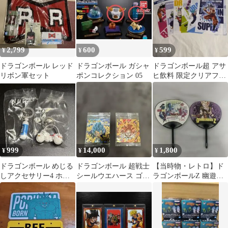
2,799
600
599
¥
¥
¥
ドラゴンボール レッド
ドラゴンボール ガシャ
ドラゴンボール超 アサ
リボン軍セット
ポンコレクション 05
ヒ飲料 限定クリアファ
イル 6種セット
999
14,000
1,800
¥
¥
¥
ドラゴンボール めじる
ドラゴンボール 超戦士
【当時物・レトロ】ド
しアクセサリー4 ホイ
シールウエハース ゴジ
ラゴンボールZ 幽遊白
ポイカプセル ブルマ
ータ 2枚セット
書 アニメうちわ 2点ま
のバイク
とめ売り