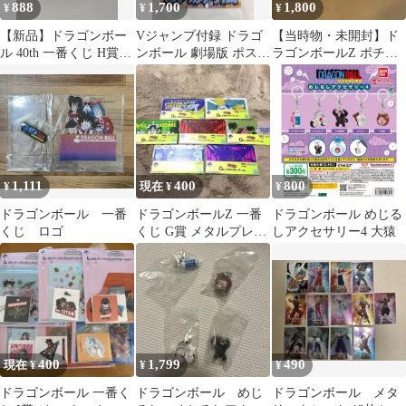
888
1,700
1,800
¥
¥
¥
【新品】ドラゴンボー
Vジャンプ付録 ドラゴ
【当時物・未開封】ド
ル 40th 一番くじ H賞
ンボール 劇場版 ポスト
ラゴンボールZ ポチ袋
クリアポスター
カード大全
2柄セット
1,111
400
800
¥
現在 ¥
¥
ドラゴンボール 一番
ドラゴンボールZ 一番
ドラゴンボール めじる
くじ ロゴ
くじ G賞 メタルプレー
しアクセサリー4 大猿
ト セット
400
1,799
490
現在 ¥
¥
¥
ドラゴンボール 一番く
ドラゴンボール めじ
ドラゴンボール メタ