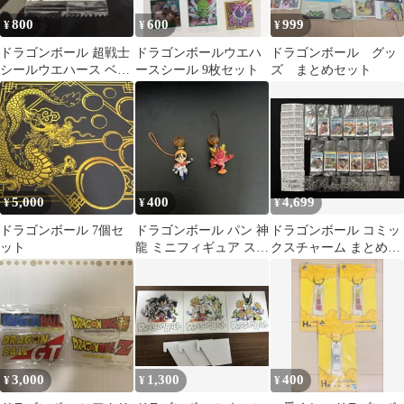
800
600
999
¥
¥
¥
ドラゴンボール 超戦士
ドラゴンボールウエハ
ドラゴンボール グッ
シールウエハース ベジ
ースシール 9枚セット
ズ まとめセット
ット BR
5,000
400
4,699
¥
¥
¥
ドラゴンボール 7個セ
ドラゴンボール パン 神
ドラゴンボール コミッ
ット
龍 ミニフィギュア スト
クスチャーム まとめ売
ラップ 2点セット
り②
3,000
1,300
400
¥
¥
¥