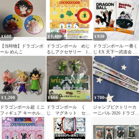
600
1,400
930
¥
¥
¥
【当時物】ドラゴンボ
ドラゴンボール めじ
ドラゴンボール 一番く
ール めんこ
るしアクセサリー 1
じ EX 天下一武道会 ビ
弾 初弾 レア 栽培マン
ジュアルシート 2枚セ
ット 新品
1,200
666
700
¥
¥
¥
ドラゴンボール超 ミニ
ドラゴンボール く
ジャンプビクトリーカ
フィギュア キーホルダ
じ マグネット セッ
ーニバル 2026 ドラゴン
ー 3種セット
ト
ボール ドッカンバトル