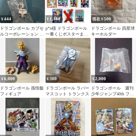
444
1,100
500
¥
¥
現在 ¥
ドラゴンボール カプセ
p*n様 ドラゴンボール
ドラゴンボール 四星球
ルコーポレーション キ
一番くじポスターまと
キーホルダー
ーホルダー めじるし
め売り
6,000
300
2,000
¥
¥
¥
ドラゴンボール 孫悟飯
ドラゴンボール ラバー
ドラゴンボール 週刊
フィギュア
マスコット トランクス
少年ジャンプ40th フィ
ギュアキーチェーン
キーホルダー