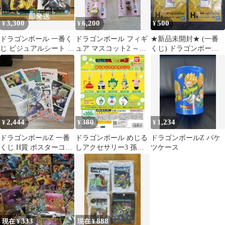
3,300
6,200
500
¥
¥
¥
ドラゴンボール 一番く
ドラゴンボール フィギ
★新品未開封★ (一番
じ ビジュアルシート 6
ュア マスコット2 ～悟
くじ) ドラゴンボール Z
枚セット
空とかわいい仲間達
H賞 ラメキーホルダー
～ 5種セット
２種
2,444
380
1,234
¥
¥
¥
ドラゴンボールZ 一番
ドラゴンボール めじる
ドラゴンボールZ バケ
くじ H賞 ポスターコレ
しアクセサリー3 孫悟
ツケース
クション 7種セット
飯の帽子
333
888
現在 ¥
現在 ¥