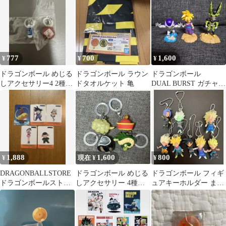
セット
777
700
1,600
¥
¥
¥
ドラゴンボール めじる
ドラゴンボール ラウン
ドラゴンボール
しアクセサリー4 2種セ
ドタオルケット 亀
DUAL BURST ガチャガ
ット
チャ ３体セット
1,888
1,600
800
¥
現在 ¥
¥
DRAGONBALLSTORE
ドラゴンボール めじる
ドラゴンボール フィギ
ドラゴンボールスト
しアクセサリー 4種セ
ュアキーホルダー まと
ア ノベルティ
ット
め売り8体