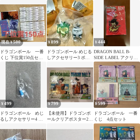
空 10周年記念
STORE シール5枚セッ
ト
500
899
444
現在 ¥
¥
¥
ドラゴンボール 一番
ドラゴンボール めじる
DRAGON BALL B-
くじ 下位賞150点セッ
しアクセサリー3 ポル
SIDE LABEL アクリル
トG賞 H賞 I賞 J賞
ンガ 宇宙船
チャーム 孫悟空
499
799
599
¥
¥
¥
ドラゴンボール めじ
【未使用】ドラゴンボ
ドラゴンボール 一番
るしアクセサリー4 ホ
ールクリアポスター2枚
くじ 4点セット
イポイカプセル ガシ
セット 孫悟空
ャポン 匿名配送
DRAGON BALL