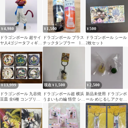
4,980
1,500
500
¥
¥
¥
ドラゴンボール 超サイ
ドラゴンボール プラス
ドラゴンボール シール
ヤ人4ゴジータフィギュ
チックタンブラー 10
2枚セット
ア 一番くじ
個 セット 孫悟飯ビース
ト
13,999
1,500
2,500
¥
現在 ¥
¥
ドラゴンボール 九谷焼
ドラゴンボール超 横浜
新品未使用 ドラゴンボ
豆皿 全6種 コンプリー
うまいもの編 悟空 シュ
ール めじるしアクセサ
トセット
ウマイ キーホルダー
リー 筋斗雲 ドラゴン
レーダー