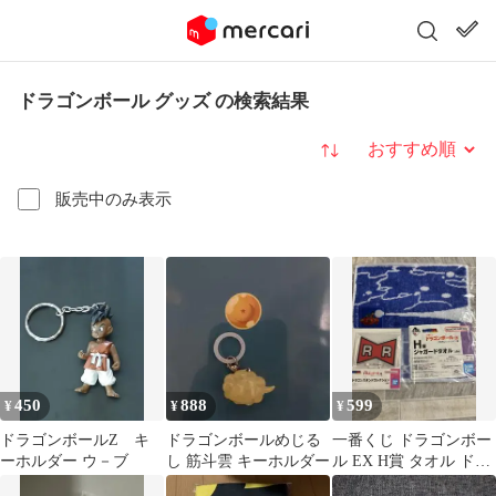
ドラゴンボール グッズ の検索結果
並び替え
販売中のみ表示
450
888
599
¥
¥
¥
ドラゴンボールZ キ
ドラゴンボールめじる
一番くじ ドラゴンボー
ーホルダー ウ－ブ
し 筋斗雲 キーホルダー
ル EX H賞 タオル ドラ
ゴンスタンドF賞 ２点