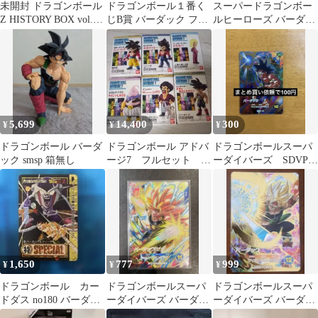
未開封 ドラゴンボール
ドラゴンボール１番く
スーパードラゴンボー
Z HISTORY BOX vol.6
じB賞 バーダック フィ
ルヒーローズ バーダッ
バーダック
ギュア
ク GB-08
5,699
14,400
300
¥
¥
¥
ドラゴンボール バーダ
ドラゴンボール アドバ
ドラゴンボールスーパ
ック smsp 箱無し
ージ7 フルセット コ
ーダイバーズ SDVP-
ンプ 新品未開封
022 バーダック
1,650
777
999
¥
¥
¥
ドラゴンボール カー
ドラゴンボールスーパ
ドラゴンボールスーパ
ドダス no180 バーダッ
ーダイバーズ バーダッ
ーダイバーズ バーダッ
ク
ク:ゼノ SDV11-068
ク SDV3-043 GDR