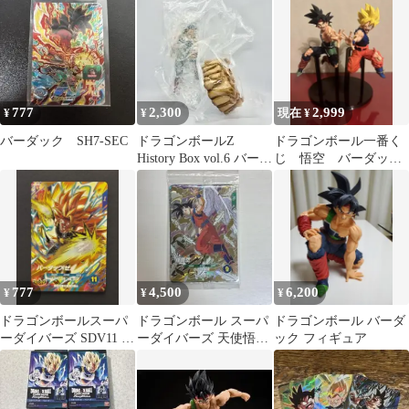
GDR
777
2,300
2,999
¥
¥
現在 ¥
バーダック SH7-SEC
ドラゴンボールZ
ドラゴンボール一番く
History Box vol.6 バーダ
じ 悟空 バーダッ
ック
ク 親子かめはめは
777
4,500
6,200
¥
¥
¥
ドラゴンボールスーパ
ドラゴンボール スーパ
ドラゴンボール バーダ
ーダイバーズ SDV11 バ
ーダイバーズ 天使悟空
ック フィギュア
ーダックゼノ
ベジータ バーダック 3
枚セット