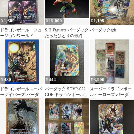
1,600
19,000
1,199
¥
¥
¥
ドラゴンボール フュ
S.H.Figuarts バーダック
バーダックgdr
ージョンワールド ス
たったひとりの最終決
タートデッキ ベジー
戦 新品未開封伝票跡無
タ＆バーダック
480
444
3,900
¥
¥
¥
ドラゴンボールスーパ
バーダック SDVP-022
スーパードラゴンボー
ーダイバーズ バーダッ
GDR ドラゴンボールス
ルヒーローズ バーダッ
ク SDV8-DPUR3
ーパーダイバーズ
ク軍団 ヒーローライ
センス 値下げ⭕️