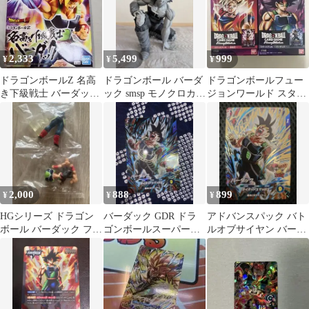
2,333
5,499
999
¥
¥
¥
ドラゴンボールZ 名高
ドラゴンボール バーダ
ドラゴンボールフュー
き下級戦士 バーダック
ック smsp モノクロカラ
ジョンワールド スター
フィギュア
ーver 箱無し
トデッキ 孫悟空 バーダ
ック 未開封
2,000
888
899
¥
¥
¥
HGシリーズ ドラゴン
バーダック GDR ドラ
アドバンスパック バト
ボール バーダック フィ
ゴンボールスーパーダ
ルオブサイヤン バーダ
ギュア サイヤ人スペシ
イバーズ バトルオブ
ック GDR
ャル編 10
サイヤン