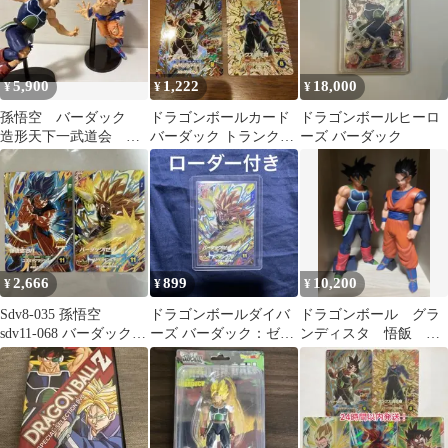
5,900
1,222
18,000
¥
¥
¥
孫悟空 バーダック
ドラゴンボールカード
ドラゴンボールヒーロ
造形天下一武道会 ド
バーダック トランクス
ーズ バーダック
ラゴンボール フィギ
青年期 2枚セット ア
ュア
ドバンスパック
2,666
899
10,200
¥
¥
¥
Sdv8-035 孫悟空
ドラゴンボールダイバ
ドラゴンボール グラ
sdv11-068 バーダックゼ
ーズ バーダック：ゼノ
ンディスタ 悟飯 バ
ノ
sdv11-068 GDR
ーダック フィギュア