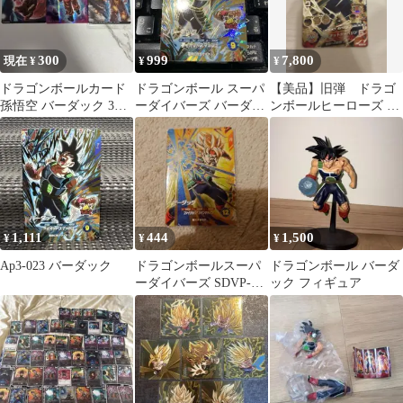
300
999
7,800
現在 ¥
¥
¥
ドラゴンボールカード
ドラゴンボール スーパ
【美品】旧弾 ドラゴ
孫悟空 バーダック 3枚
ーダイバーズ バーダッ
ンボールヒーローズ バ
セット
ク AP3-023
ーダック H5-SEC
1,111
444
1,500
¥
¥
¥
Ap3-023 バーダック
ドラゴンボールスーパ
ドラゴンボール バーダ
ーダイバーズ SDVP-
ック フィギュア
023 バーダック ジャン
プフェスタ