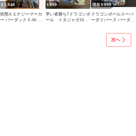
1,040
899
999
¥
¥
現在 ¥
状態A エナジーマーカ
早い者勝ち‼️ドラゴンボ
ドラゴンボールスーパ
ー バーダック E-06 ド
ール イタジャガ10弾6
ーダイバーズ バーダッ
ラゴンボールフュージ
種セット
ク GDR AP3-023
ョンワールド
次へ