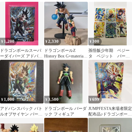
ック スーパーベビー2
ク:ゼノ 孫悟飯:少年期
ク、トランクス青年期
カード 2枚
1,200
2,330
300
¥
¥
¥
ドラゴンボールスーパ
ドラゴンボールZ
孫悟飯少年期 ベジー
ーダイバーズ アドバン
History Box G×materiaバ
タ ベジット バーダ
スパックAP3-023 バー
ーダックフィギュア
ック 人造人間17号 v
ダック
ジャンプ プロモ
1,000
3,500
699
¥
¥
¥
アドバンスパック バト
ドラゴンボール バーダ
JUMPFESTA来場者限定
ルオブサイヤン バーダ
ック フィギュア
配布品♪ドラゴンボール
ック GDR
スーパーダイバーズプ
ロモカード