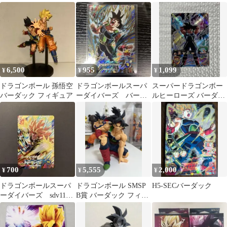
040[LV.1]：[コード保証
外]バーダック
6,500
955
1,099
¥
¥
¥
ドラゴンボール 孫悟空
ドラゴンボールスーパ
スーパードラゴンボー
バーダック フィギュア
ーダイバーズ バーダ
ルヒーローズ バーダッ
ック
ク BM10-071
700
5,555
2,000
¥
¥
¥
ドラゴンボールスーパ
ドラゴンボール SMSP
H5-SECバーダック
ーダイバーズ sdv11-
B賞 バーダック フィギ
068 バーダック:ゼノ
ュア