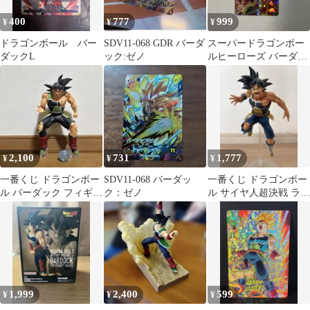
400
777
999
¥
¥
¥
ドラゴンボール バー
SDV11-068 GDR バーダ
スーパードラゴンボー
ダックL
ック:ゼノ
ルヒーローズ バーダッ
ク HG6-SEC
2,100
731
1,777
¥
¥
¥
一番くじ ドラゴンボー
SDV11-068 バーダッ
一番くじ ドラゴンボー
ル バーダック フィギュ
ク：ゼノ
ル サイヤ人超決戦 ラス
ア
トワン賞バーダック
1,999
2,400
599
¥
¥
¥