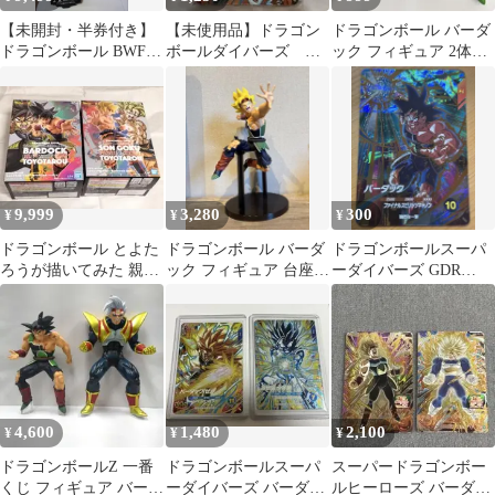
【未開封・半券付き】
【未使用品】ドラゴン
ドラゴンボール バーダ
ドラゴンボール BWFC
ボールダイバーズ バ
ック フィギュア 2体セ
SMSP バーダック 01 A
ーダックGDR
ット
賞
9,999
3,280
300
¥
¥
¥
ドラゴンボール とよた
ドラゴンボール バーダ
ドラゴンボールスーパ
ろうが描いてみた 親子
ック フィギュア 台座付
ーダイバーズ GDR
かめはめ波 フィギュア
きBANDAI 箱なし
SDVP-022 バーダック
4,600
1,480
2,100
¥
¥
¥
ドラゴンボールZ 一番
ドラゴンボールスーパ
スーパードラゴンボー
くじ フィギュア バーダ
ーダイバーズ バーダッ
ルヒーローズ バーダッ