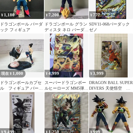
1,180
7,200
777
¥
¥
¥
ドラゴンボール バーダ
ドラゴンボール グラン
SDV11-068バーダック
ック フィギュア
ディスタ ネロ バーダッ
ゼノ
ク フィギュア
1,000
4,999
3,999
現在 ¥
¥
¥
ドラゴンボールカプセ
スーパードラゴンボー
DRAGON BALL SUPER
ル フィギュア バーダ
ルヒーローズ MM5弾
DIVERS 天使悟空 プ
ック フリーザ
バーダック サンプルカ
ロモ 未開封品
ード
9,499
1,250
999
¥
¥
¥