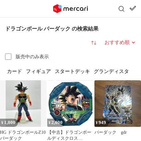
ドラゴンボール バーダック の検索結果
並び替え
販売中のみ表示
カード
フィギュア
スタートデッキ
グランディスタ
1,000
2,000
949
¥
¥
¥
HG ドラゴンボールZ10
【中古】ドラゴンボー
バーダック gdr
バーダック
ルディスクロス