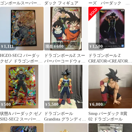
ゴンボールスーパーダ
ダック フィギュア
ーズ バーダック
イバーズ バトルオブ
HJ2-SEC
サイヤン
1,111
600
1,500
¥
現在 ¥
¥
HGD3-SEC2 バーダッ
ドラゴンボールZ スー
ドラゴンボールＺ
クゼノ ドラゴンボール
パーバーコードウォー
CREATOR×CREATOR-
ヒーローズ
ズ THE SAIYAN
バーダック- (Aカラー)
FAMILY
500
5,500
6,000
¥
¥
¥
状態A バーダック:ゼノ
ドラゴンボール
Smsp バーダック B賞
SH2-SEC2 スーパード
Grandista グランディス
02 ドラゴンボール
ラゴンボールヒーロー
タ バーダック フィギ
ズ
ュア