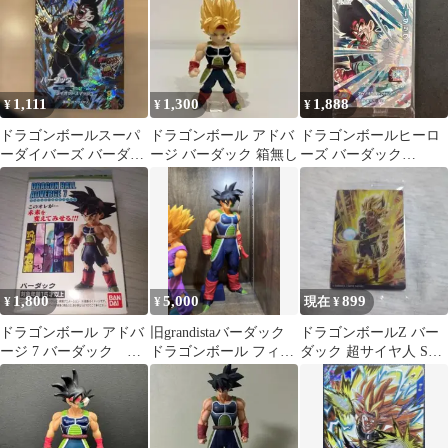
1,111
1,300
1,888
¥
¥
¥
ドラゴンボールスーパ
ドラゴンボール アドバ
ドラゴンボールヒーロ
ーダイバーズ バーダッ
ージ バーダック 箱無し
ーズ バーダック
ク
SMPVJ-01応募者全員サ
ービス未開封
1,800
5,000
899
¥
¥
現在 ¥
ドラゴンボール アドバ
旧grandistaバーダック
ドラゴンボールZ バー
ージ 7 バーダック 新
ドラゴンボール フィギ
ダック 超サイヤ人 SEC
品未開封
ュア
カード