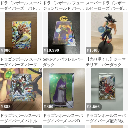
ドラゴンボール スーパ
ドラゴンボール フュー
スーパードラゴンボー
ーダイバーズ バトル
ジョンワールド バーダ
ルヒーローズ バーダッ
バーダック ブロリー 2
ック UC FB08-111 パラ
ク UGM8-SEC3
枚セット
880
19,999
1,400
¥
¥
¥
ドラゴンボール スーパ
Sdv1-045 パラレルバー
【売り尽くし】ジーマ
ーダイバーズ バーダッ
ダック
テリア バーダック
ク:ゼノ GDR
888
300
3,666
¥
¥
¥
ドラゴンボールスーパ
ドラゴンボールスーパ
ドラゴンボールスーパ
ーダイバーズ バトルオ
ーダイバーズ ネバ:DA
ーダイバーズ配布3枚セ
ブサイヤン バーダック
バーダック カード
ット