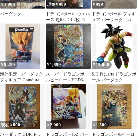
1,000
900
999
¥
現在 ¥
¥
バーダック
ドラゴンボール ウエハ
ドラゴンボール フィギ
ース 超6 GDR 7枚 コン
ュア バーダック（ガチ
プリート
ャガチャ）
9,250
1,699
12,000
¥
¥
¥
海外限定 バーダック
スーパードラゴンボー
S.H.Figuarts ドラゴンボ
フィギュア Grandista ド
ルヒーローズHGD3-
ール バーダック
ラゴンボール
SEC2バーダックゼノ
800
2,000
1,500
現在 ¥
¥
¥
バーダック GDR ドラ
ドラゴンボールZ バー
ドラゴンボールヒーロ