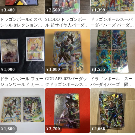
3,480
2,500
1,399
¥
¥
¥
ドラゴンボールZ スペ
SHODO ドラゴンボー
ドラゴンボールスーパ
シャルセレクション
ル 超サイヤ人バーダッ
ーダイバーズ バーダッ
DVD バーダック トラ
ク フィギュア
ク GDR トランクス
ンクス
PUR 他SR
1,000
1,080
1,555
¥
¥
¥
ドラゴンボール フュー
GDR AP3-023バーダッ
ドラゴンボール スー
ジョンワールド カード
クドラゴンボールスー
パーダイバーズ 限定
バーダック2種セット
パーダイバーズカード
配布 バーダック、孫
悟空、他
1,600
3,700
2,666
¥
¥
¥