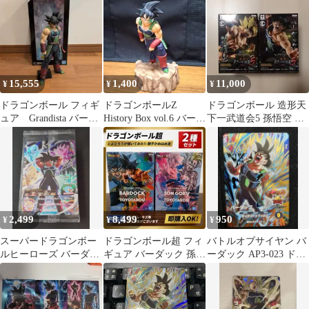
15,555
1,400
11,000
¥
¥
¥
ドラゴンボール フィギ
ドラゴンボールZ
ドラゴンボール 造形天
ュア Grandista バーダ
History Box vol.6 バーダ
下一武道会5 孫悟空 バ
ック
ック フィギュア
ーダック 2体セット
2,499
8,499
950
¥
¥
¥
スーパードラゴンボー
ドラゴンボール超 フィ
バトルオブサイヤン バ
ルヒーローズ バーダッ
ギュア バーダック 孫悟
ーダック AP3-023 ドラ
ク BM10-071
空 とよたろう 2種セッ
ゴンボールスーパーダ
ト
イバーズ