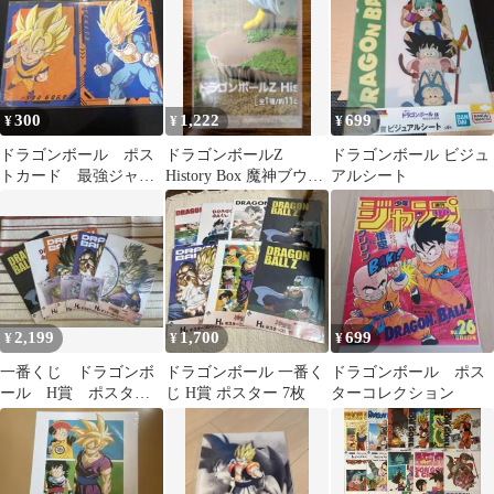
EXPO2025
つ です。
300
1,222
699
¥
¥
¥
ドラゴンボール ポス
ドラゴンボールZ
ドラゴンボール ビジュ
トカード 最強ジャン
History Box 魔神ブウ
アルシート
プ9月 残:9
非売品 販促用ポスタ
ー②
2,199
1,700
699
¥
¥
¥
一番くじ ドラゴンボ
ドラゴンボール 一番く
ドラゴンボール ポス
ール H賞 ポスター
じ H賞 ポスター 7枚
ターコレクション
コレクション 5種、I
賞 アクスタ 3種