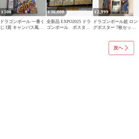
500
36,000
2,999
¥
¥
¥
ドラゴンボール 一番く
全新品 EXPO2025 ドラ
ドラゴンボール超 ロン
じ I賞 キャンバス風ボ
ゴンボール ポスタ
グポスター 7枚セット
ード 3種セット
ー 全4種 万博 限定
縦45cm 横15cm
次へ