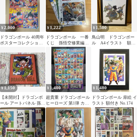
2,000
1,222
1,500
¥
¥
¥
ドラゴンボール 40周年
ドラゴンボール 一番
鳥山明 ドラゴンボー
ポスターコレクション
くじ 孫悟空修業編 J
ル A4イラスト 額縁
まとめ売り
賞 ビジュアルシー
付き ⑥
ト 5種
1,150
1,400
1,480
¥
¥
¥
【未開封】ドラゴンボ
超貴重 ドラゴンボール
ドラゴンボール 扉絵 イ
ール アートパネル 孫悟
ヒーローズ 第1弾 カー
ラスト 額付き No.174
空
ドリスト 全58種 ポスタ
ー 冊子