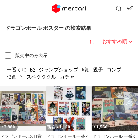
ドラゴンボール ポスター の検索結果
並び替え
販売中のみ表示
一番くじ
ジャンプショップ
h賞
親子
コンプ
b2
映画
スペクタクル
ガチャ
h
2,980
1,100
1,550
¥
現在 ¥
¥
ドラゴンボールZ H賞
ドラゴンボール一番く
ドラゴンボール 一番く