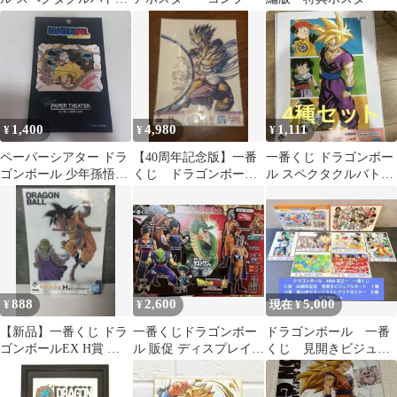
H賞 ポスターコレクシ
ョン 孫悟飯
1,400
4,980
1,111
¥
¥
¥
ペーパーシアター ドラ
【40周年記念版】一番
一番くじ ドラゴンボー
ゴンボール 少年孫悟空
くじ ドラゴンボー
ル スペクタクルバトル
PT-099
ル クリアポスター A3
H賞 ポスターコレクシ
サイズ
ョン 4種
888
2,600
5,000
¥
¥
現在 ¥
【新品】一番くじ ドラ
一番くじドラゴンボー
ドラゴンボール 一番
ゴンボールEX H賞 ビ
ル 販促 ディスプレイ
くじ 見開きビジュア
ジュアルボード
POP ポップ
ルボード カラーイラ
ストクリアポスター