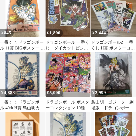
845
1,800
2,444
¥
¥
¥
一番くじ ドラゴンボー
ドラゴンボール 一番く
ドラゴンボールZ 一番
ル Ｈ賞 BIGポスター 最
じ ダイカットビジュ
くじ H賞 ポスターコレ
短月曜発送⭕️
アルボード 孫悟空 一
クション 7種セット
巻表紙
4,888
5,000
2,999
¥
¥
¥
一番くじ ドラゴンボー
ドラゴンボール ポスタ
鳥山明 ゴジータ 劇
ル 40th H賞 鳥山明カラ
ーコレクション 10種
場版 ドラゴンボー
ーイラストクリアポス
コンプセット 40周年
ル ビジュアルボー
ター
ド ビジュアルシート