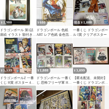
1,980
680
1,000
¥
¥
現在 ¥
ドラゴンボール 第1話
ドラゴンボール 色紙
一番くじ ドラゴンボー
扉絵 イラスト 額付き
ART レア色紙 金色箔押
ル I賞 クリアポスター
No.1
し トランクス おまけ付
き!!
1,333
1,888
3,099
¥
¥
¥
ドラゴンボールZ 一番
ドラゴンボール 一番く
【匿名配送、未開封】
くじ H賞 ポスター 4枚
じ 恐怖フリーザ軍 H賞
一番くじ ドラゴンボー
セット
ビジュアルボード 8枚
ル H賞 ポスター女子キ
セット
ャラ3枚セット