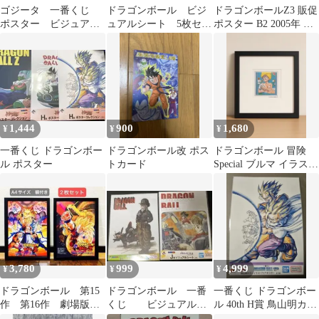
ゴジータ 一番くじ
ドラゴンボール ビジ
ドラゴンボールZ3 販促
ポスター ビジュアル
ュアルシート 5枚セッ
ポスター B2 2005年 鳥
ボード 開封済み
ト
山明
1,444
900
1,680
¥
¥
¥
一番くじ ドラゴンボー
ドラゴンボール改 ポス
ドラゴンボール 冒険
ル ポスター
トカード
Special ブルマ イラスト
ポスター 額縁付き
3,780
999
4,999
¥
¥
¥
ドラゴンボール 第15
ドラゴンボール 一番
一番くじ ドラゴンボー
作 第16作 劇場版ポ
くじ ビジュアルボ
ル 40th H賞 鳥山明カラ
スター A4 額付き
ード
ーイラストクリアポス