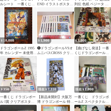
ルシート 一番くじ l
END イラストポスター
列伝 色紙 ベジータ 孫
賞
額縁付き
悟空
10,000
1,900
3,000
¥
¥
¥
ドラゴンボールZ 1995
❶ドラゴンボールVSオ
【曲げなし発送】一番
年 カレンダー 未使用品
ムニバスCROSS クリア
くじドラゴンボール I
レトロ
ポスター 全11種18枚
賞 クリアポスター
350
7,110
1,000
¥
現在 ¥
現在 ¥
一番くじ ドラゴンボー
【新品未開封】大阪万
一番くじ ドラゴンボ
ル I賞 クリアポスター
博 ドラゴンボール 特殊
ールZ スペクタクルバ
孫悟空 超サイヤ人3 ⑦
加工印刷ポスター3
トル G・H・I賞 17