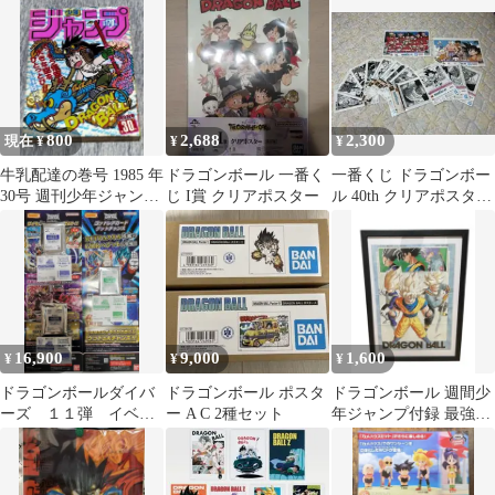
2枚
ター
800
2,688
2,300
現在 ¥
¥
¥
牛乳配達の巻号 1985 年
ドラゴンボール 一番く
一番くじ ドラゴンボー
30号 週刊少年ジャンプ
じ I賞 クリアポスター
ル 40th クリアポスター
ドラゴンボール
&クリアファイル セ
ット
16,900
9,000
1,600
¥
¥
¥
ドラゴンボールダイバ
ドラゴンボール ポスタ
ドラゴンボール 週間少
ーズ １１弾 イベン
ー A C 2種セット
年ジャンプ付録 最強3
トポスター＆スキャン
大サイヤ人スペシャル
シート＆袋フルセット
ポスター