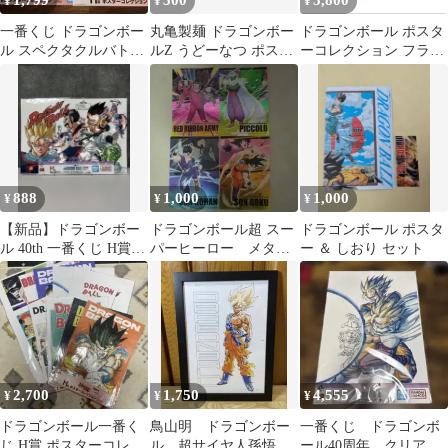
1,799
500
5,800
¥
¥
¥
一番くじ ドラゴンボー
丸亀製麺 ドラゴンボー
ドラゴンボール ポスタ
ル スペクタクルバトル
ルZ うどーなつ ポスタ
ーコレクション フラッ
H賞 ポスターコレクシ
ー
トガシャポン コンプ
ョン
888
1,000
1,000
¥
¥
¥
【新品】ドラゴンボー
ドラゴンボール超 スー
ドラゴンボール ポスタ
ル 40th 一番くじ H賞
パーヒーロー メタリ
ー ＆ しおり セット
クリアポスター
ックポスター 4枚セッ
ト
2,700
1,750
4,555
¥
¥
¥
ドラゴンボール一番く
鳥山明 ドラゴンボー
一番くじ ドラゴンボ
じ H賞 ポスターコレク
ル 超サイヤ人孫悟
ール40周年 クリアポ