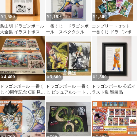
1,580
1,199
1,500
¥
¥
¥
鳥山明 ドラゴンボール
一番くじ ドラゴンボ
コンプリートセット
大全集 イラストポスタ
ール スペクタクルバ
一番くじ ドラゴンボー
ー 額縁付き
トル H賞 ポスタ
ル I賞 クリアポスター
ー I賞 アクスタ
4,400
3,300
1,580
¥
¥
¥
ドラゴンボール 一番く
ドラゴンボール 一番く
ドラゴンボール 公式イ
じ 40周年記念 C賞 見開
じ ビジュアルシート 6
ラスト集 額装品
きビジュアルボード2種
枚セット