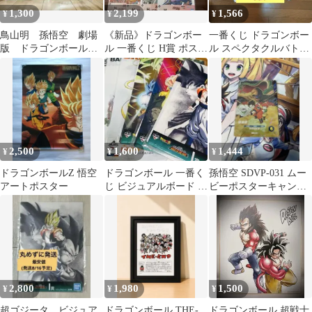
1,300
2,199
1,566
¥
¥
¥
鳥山明 孫悟空 劇場
《新品》ドラゴンボー
一番くじ ドラゴンボー
版 ドラゴンボール
ル 一番くじ H賞 ポスタ
ル スペクタクルバトル
ビジュアルボード ビ
ーコレクション
H賞 ポスターコレクシ
ジュアルシート
ョン 3種
2,500
1,600
1,444
¥
¥
¥
ドラゴンボールZ 悟空
ドラゴンボール 一番く
孫悟空 SDVP-031 ムー
アートポスター
じ ビジュアルボード 9
ビーポスターキャンペ
枚セット
ーン CP
2,800
1,980
1,500
¥
¥
¥
超ゴジータ ビジュア
ドラゴンボール THE-
ドラゴンボール 超戦士