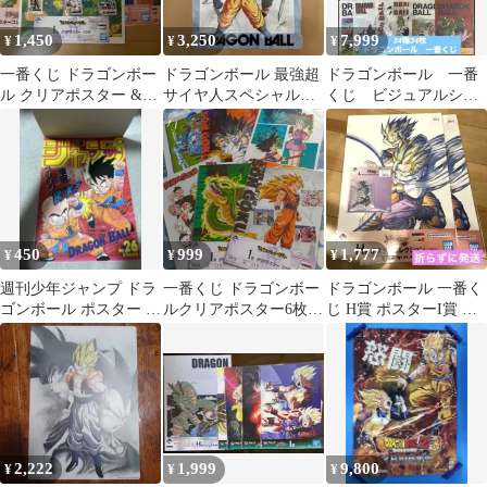
1,450
3,250
7,999
¥
¥
¥
一番くじ ドラゴンボー
ドラゴンボール 最強超
ドラゴンボール 一番
ル クリアポスター &
サイヤ人スペシャルポ
くじ ビジュアルシー
40周年 アクリルスタン
スター
ト
ド
450
999
1,777
¥
¥
¥
週刊少年ジャンプ ドラ
一番くじ ドラゴンボー
ドラゴンボール 一番く
ゴンボール ポスター 悟
ルクリアポスター6枚セ
じ H賞 ポスターI賞 ア
空 vs クリリン
ット
クリルスタンド 親子か
めはめ波
2,222
1,999
9,800
¥
¥
¥