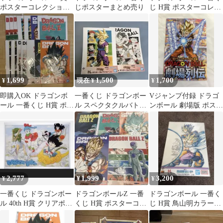
ポスターコレクション
じポスターまとめ売り
じ H賞 ポスターコレク
全10種セット＋2枚
ション 5枚セット
1,699
1,500
1,700
¥
現在 ¥
¥
即購入OK ドラゴンボ
一番くじ ドラゴンボー
Vジャンプ付録 ドラゴ
ール 一番くじ H賞 ポス
ル スペクタクルバトル
ンボール 劇場版 ポスト
ターコレクション まと
H賞 ポスター 2枚セッ
カード大全
め売り
ト
2,777
1,999
3,200
¥
¥
¥
一番くじ ドラゴンボー
ドラゴンボールZ 一番
ドラゴンボール 一番く
ル 40th H賞 クリアポス
くじ H賞 ポスターコレ
じ H賞 鳥山明カラーイ
ター
クション ５種5枚セッ
ラストクリアポスター
ト➕2枚