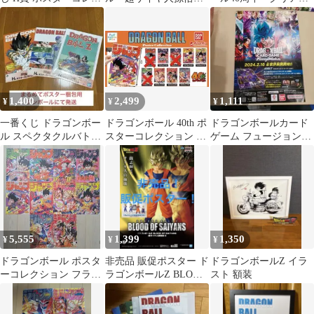
ション 10種コンプセッ
空 B5イラスト 額縁
スター A3サイズ
ト
付き
1,400
2,499
1,111
¥
¥
¥
一番くじ ドラゴンボー
ドラゴンボール 40th ポ
ドラゴンボールカード
ル スペクタクルバトル
スターコレクション 7
ゲーム フュージョンワ
H賞ポスターコレクシ
種セット
ールド 販促ポスター
ョン 3種
5,555
1,399
1,350
¥
¥
¥
ドラゴンボール ポスタ
非売品 販促ポスター ド
ドラゴンボールZ イラ
ーコレクション フラッ
ラゴンボールZ BLOOD
スト 額装
トガシャポン コンプ
OF SAIYANS 孫悟空