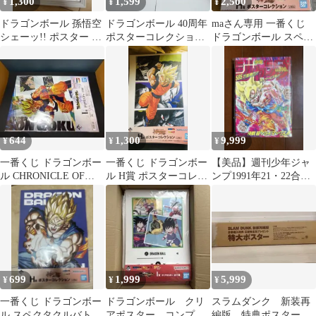
1,300
1,599
2,500
¥
¥
¥
ドラゴンボール 孫悟空
ドラゴンボール 40周年
maさん専用 一番くじ
シェーッ!! ポスター 額
ポスターコレクション
ドラゴンボール スペク
装
ガシャポン 悟空 ブルマ
タクルバトル H賞 ポス
ター
644
1,300
9,999
¥
¥
¥
一番くじ ドラゴンボー
一番くじ ドラゴンボー
【美品】週刊少年ジャ
ル CHRONICLE OF
ル H賞 ポスターコレク
ンプ1991年21・22合併
GOKU I賞クリアポスタ
ション 孫悟飯
号 復刻版ドラゴンボー
ー
ル表紙
699
1,999
5,999
¥
¥
¥
一番くじ ドラゴンボー
ドラゴンボール クリ
スラムダンク 新装再
ル スペクタクルバトル
アポスター コンプ
編版 特典ポスター