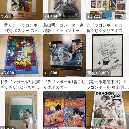
555
4,444
2,222
¥
¥
¥
一番くじ ドラゴンボー
鳥山明 ゴジータ 劇
☆ドラゴンボール☆一
ル H賞 ポスター スペク
場版 ドラゴンボー
番くじ☆クリアポスタ
タクルバトル
ル ビジュアルボード
ー☆ビジュアルシート
他 6枚セット
☆20枚☆
5,000
1,800
6,000
¥
¥
現在 ¥
ドラゴンボールZ 銀河
ドラゴンボール1番くじ
【期間限定値下げ】ド
ギリギリ!!ぶっちぎり
立体ポスター
ラゴンボール 鳥山明 複
の凄い奴 告知ポスター
製サイン色紙 孫悟空
額縁付き