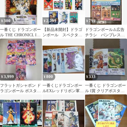
300
2,299
799
¥
¥
¥
一番くじ ドラゴンボー
【新品未開封】ドラゴ
ドラゴンボール⚠️広告
ル THE CHRONICL I賞
ンボール スペクタク
チラシ バンプレスト
クリアポスター 孫悟空
ルバトル H賞ポスタ
バンダイ
ー 9種セット
3,999
800
333
¥
¥
¥
フラットガシャポン ド
一番くじドラゴンボー
一番くじ ドラゴンボー
ラゴンボール ポスター
ルEXレッドリボン軍 I
ル I賞 クリアポスター
コレクション 7種 値下
賞 ビジュアルシート全
悟空セット 超サイ
げ不可
6種
ヤ まとめ売り