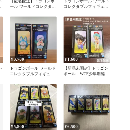
ド
【匿名配送】ドラゴンボ
ドラゴンボール ワールド
ア
ール ワールドコレクタブ
コレクタブルフィギュア
ルフィギュア 少年期編2
少年期編2 ブルマ
ブルマ
3,700
1,680
¥
¥
レ
ドラゴンボール ワールド
【新品未開封】ドラゴン
コレクタブルフィギュア
ボール WCF少年期編
箱
少年期編3
１ A.B 2体セット
5,800
6,500
¥
¥