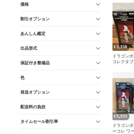
価格
割引オプション
あんしん鑑定
3,350
¥
出品形式
ドラゴンボ
コレクタブ
保証付き整備品
少年期編4
色
発送オプション
配送料の負担
5,333
¥
タイムセール割引率
ドラゴンボ
ーコレ ワ