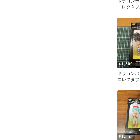
ドラゴンボ
コレクタブ
少年期編4
1,300
¥
ドラゴンボ
コレクタブ
少年期編2
封品発送
1,555
¥