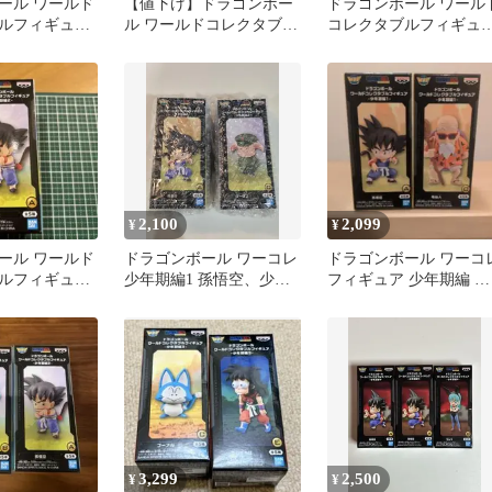
ール ワールド
【値下げ】ドラゴンボー
ドラゴンボール ワール
ルフィギュア
ル ワールドコレクタブル
コレクタブルフィギュ
フィギュア 少年期編2 孫
-少年期編2-
悟空
2,100
2,099
¥
¥
ール ワールド
ドラゴンボール ワーコレ
ドラゴンボール ワーコ
ルフィギュア
少年期編1 孫悟空、少年
フィギュア 少年期編 孫
 孫悟空 未開
期編2 ウーロン
悟空 亀仙人 2つセット 
無し
3,299
2,500
¥
¥