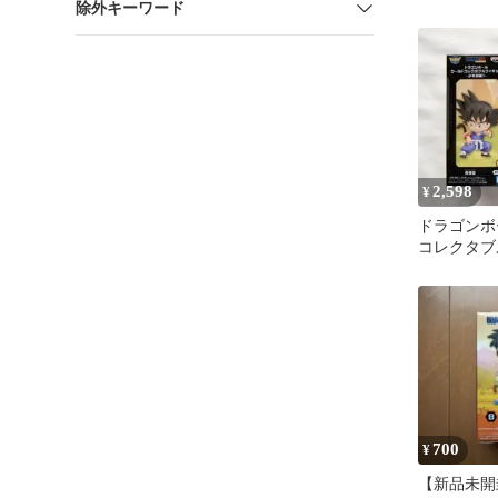
除外キーワード
ブルフィギ
編4-
2,598
¥
ドラゴンボ
コレクタブ
少年期編1 
700
¥
【新品未開