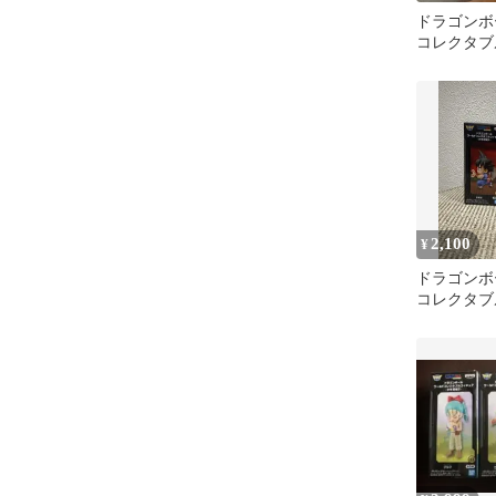
ドラゴンボ
コレクタブ
―少年期編
マ
2,100
¥
ドラゴンボ
コレクタブ
少年期編4 