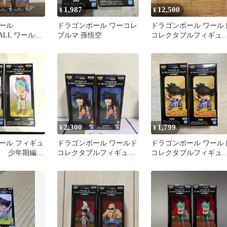
1,987
12,500
¥
¥
ボール
ドラゴンボール ワーコレ
ドラゴンボール ワール
BALL ワールド
ブルマ 孫悟空
コレクタブルフィギュ
ルフィギュア
少年期編2 全5種
2,300
1,799
¥
¥
ール フィギュ
ドラゴンボール ワールド
ドラゴンボール ワール
レ 少年期編2
コレクタブルフィギュア
コレクタブルフィギュ
マ セット
少年期編3 ヤムチャE2個
ア 少年期編3 孫悟空 2
セット
個セット