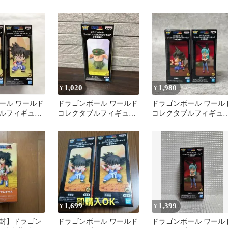
ュア -少年期
少年期編3- 2体セット
ア 少年期編4
1,020
1,980
¥
¥
ール ワールド
ドラゴンボール ワールド
ドラゴンボール ワール
ルフィギュア
コレクタブルフィギュア
コレクタブルフィギュア
孫悟空 2個
少年期編2 ウーロン
少年期編4-【2種セット
1,699
1,399
¥
¥
封】ドラゴン
ドラゴンボール ワールド
ドラゴンボール ワール