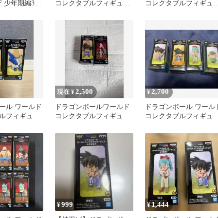
F 少年期編3
コレクタブルフィギュア
コレクタブルフィギュ
B 箱傷みあり
少年期編3 孫悟空 2個セ
少年期編4 ブルマ②
ット
2,500
2,700
現在 ¥
¥
ール ワールド
ドラゴンボールワールド
ドラゴンボール ワール
ルフィギュア
コレクタブルフィギュア
コレクタブルフィギュア
2種セット
－少年期編1,4 孫悟空 チ
少年期編
チ 夫婦
999
1,444
¥
¥