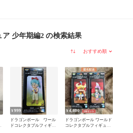
ア 少年期編2 の検索結果
並び替え
999
4,400
¥
¥
ドラゴンボール ワール
ドラゴンボール ワールド
ド
ドコレクタブルフィギュ
コレクタブルフィギュア-
ア
ア -少年期編2- ブルマ
少年期編4-【2体セット】