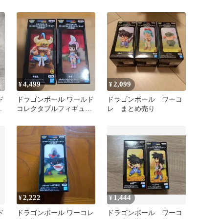
セット ワーコレ 少年
期編3
4,499
2,099
¥
¥
ド
ドラゴンボール ワールド
ドラゴンボール ワーコ
-
コレクタブルフィギュア
レ まとめ売り
】
少年期編4 2体セット
2,222
1,444
¥
¥
ド
ドラゴンボール ワーコレ
ドラゴンボール ワーコ