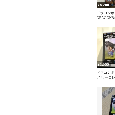
8,200
¥
ドラゴン
DRAGON
コレクタブ
ワーコレ
1,555
¥
ドラゴンボ
ア ワーコ
悟空 ブル