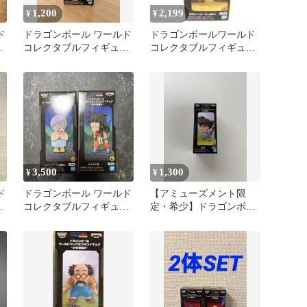
1,200
2,199
¥
¥
ド
ドラゴンボール ワールド
ドラゴンボールワールド
ア
コレクタブルフィギュア
コレクタブルフィギュア
少年期編2 孫悟空
少年期編2 ロボット(ウー
ロン変化)
3,500
1,300
¥
¥
ド
ドラゴンボール ワールド
【アミューズメント限
コレクタブルフィギュア
定・希少】ドラゴンボー
少年期編3
ル フィギュア