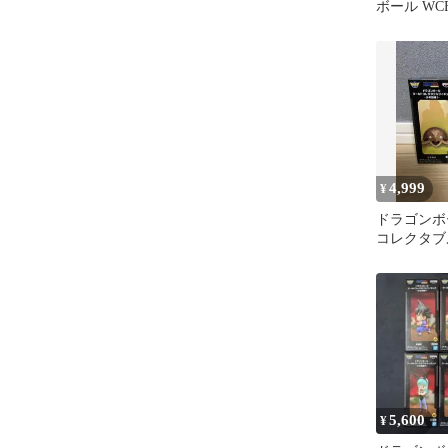
ボール WC
ヤムチャA 
4,999
¥
ドラゴンボ
コレクタブ
少年期編1 
5,600
¥