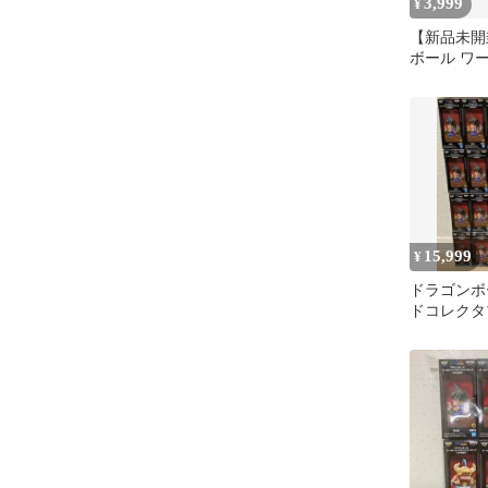
3,999
¥
【新品未開
ボール ワ
ブルフィギ
2-
15,999
¥
ドラゴンボ
ドコレクタ
ア 少年期編