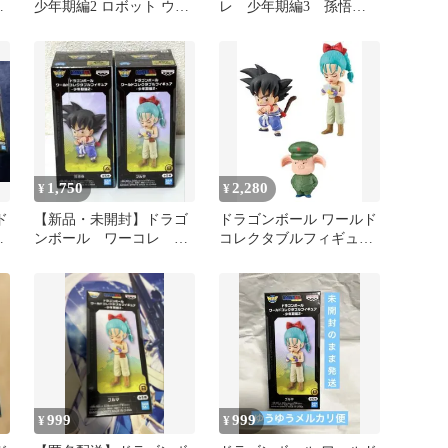
ア
少年期編2 ロボット ウー
レ 少年期編3 孫悟
ロン変化 フィギュア
空 ヤムチャ
1,750
2,280
¥
¥
ド
【新品・未開封】ドラゴ
ドラゴンボール ワールド
-
ンボール ワーコレ 少
コレクタブルフィギュア
年期編2 孫悟空＆ブル
少年期編2 3種セット
マ
999
999
¥
¥