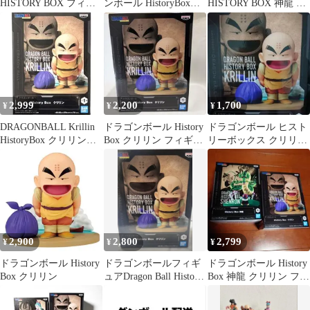
HISTORY BOX フィギ
ンボール HistoryBoxク
HISTORY BOX 神龍 ヤ
ュア 8体セット
リリン 亀仙人 フィギュ
ムチャ 亀仙人 クリリン
ア
ブルマ
2,999
2,200
1,700
¥
¥
¥
DRAGONBALL Krillin
ドラゴンボール History
ドラゴンボール ヒスト
HistoryBox クリリン新
Box クリリン フィギュ
リーボックス クリリン
品未開封
ア
フィギュア
2,900
2,800
2,799
¥
¥
¥
ドラゴンボール History
ドラゴンボールフィギ
ドラゴンボール History
Box クリリン
ュアDragon Ball History
Box 神龍 クリリン フィ
Box クリリン
ギュア