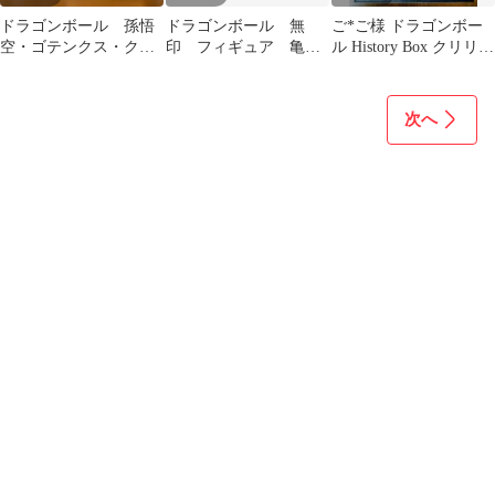
ドラゴンボール 孫悟
ドラゴンボール 無
ご*ご様 ドラゴンボー
空・ゴテンクス・クリ
印 フィギュア 亀仙
ル History Box クリリン
リン・神龍の模型ルー
人 クリリン ヤムチ
フィギュア
ムライト 4セット
ャ 神龍
次へ