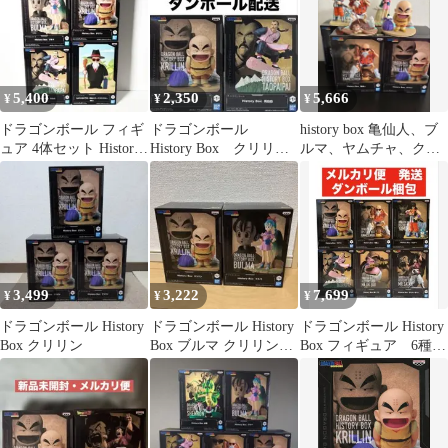
5,400
2,350
5,666
¥
¥
¥
ドラゴンボール フィギ
ドラゴンボール
history box 亀仙人、ブ
ュア 4体セット History
History Box クリリ
ルマ、ヤムチャ、クリ
Box 未開封
ン 桃白白 フィギュ
リン
ア
3,499
3,222
7,699
¥
¥
¥
ドラゴンボール History
ドラゴンボール History
ドラゴンボール History
Box クリリン
Box ブルマ クリリン
Box フィギュア 6種セ
セット
ット