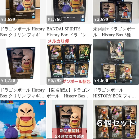
1,699
1,760
2,699
¥
¥
¥
ドラゴンボール History
BANDAI SPIRITS
未開封⭐️ドラゴンボー
Box クリリン フィギュ
History Box ドラゴンボ
ル History Box 3種セ
ア
ール クリリン
ット
1,750
6,799
4,600
¥
¥
¥
ドラゴンボール History
【匿名配送】ドラゴン
ドラゴンボール
Box クリリン フィギュ
ボール History Box
HISTORY BOX フィギ
ア
フィギュア 6種セット
ュア 3種セット
②