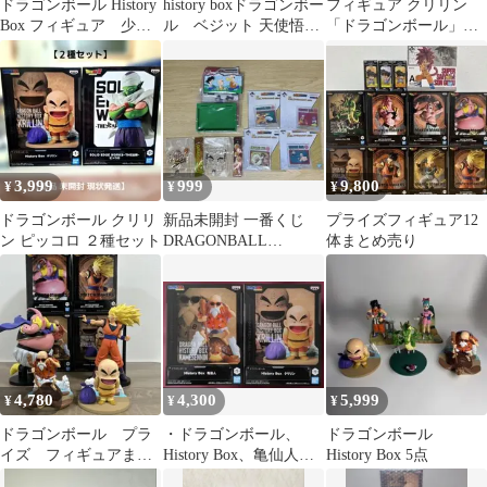
ドラゴンボール History
history boxドラゴンボー
フィギュア クリリン
Box フィギュア 少年
ル ベジット 天使悟
「ドラゴンボール」
期 7体セット 未開封
空 亀仙人 クリリン
History Box クリリン
【10日以内発送】
3,999
999
9,800
¥
¥
¥
ドラゴンボール クリリ
新品未開封 一番くじ
プライズフィギュア12
ン ピッコロ ２種セット
DRAGONBALL
体まとめ売り
DRAGON HISTORY
4,780
4,300
5,999
¥
¥
¥
ドラゴンボール プラ
・ドラゴンボール、
ドラゴンボール
イズ フィギュアまと
History Box、亀仙人、
History Box 5点
め売り 開封品 箱あ
クリリン、フィギュ