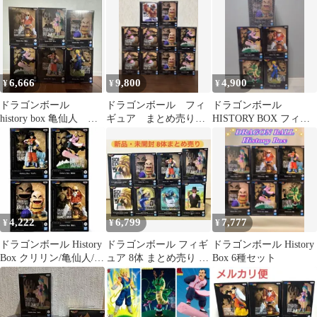
り
ア、
6,666
9,800
4,900
¥
¥
¥
ドラゴンボール
ドラゴンボール フィ
ドラゴンボール
history box 亀仙人 ク
ギュア まとめ売り
HISTORY BOX フィギ
リリン ブルマ 桃白
10体
ュア 5種セット
白
4,222
6,799
7,777
¥
¥
¥
ドラゴンボール History
ドラゴンボール フィギ
ドラゴンボール History
Box クリリン/亀仙人/ヤ
ュア 8体 まとめ売り 新
Box 6種セット
ムチャ/桃白白
品 未開封