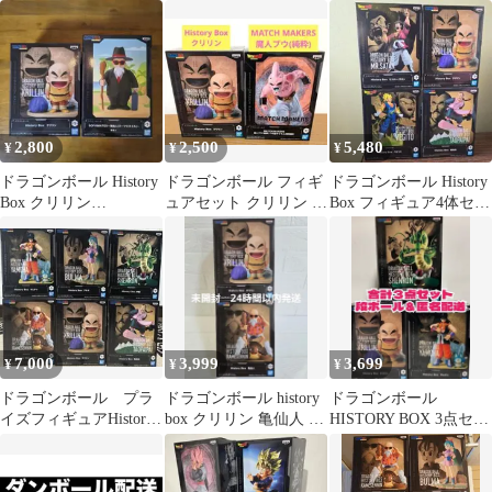
History Box THE出陣 な
ュア 5種セット
ア まとめ売り 6個
ど
2,800
2,500
5,480
¥
¥
¥
ドラゴンボール History
ドラゴンボール フィギ
ドラゴンボール History
Box クリリン
ュアセット クリリン &
Box フィギュア4体セッ
SOFVIMATES 亀仙人
魔人ブウ
ト
7,000
3,999
3,699
¥
¥
¥
ドラゴンボール プラ
ドラゴンボール history
ドラゴンボール
イズフィギュアHistory
box クリリン 亀仙人 2
HISTORY BOX 3点セッ
Box6体セット
種セット
ト