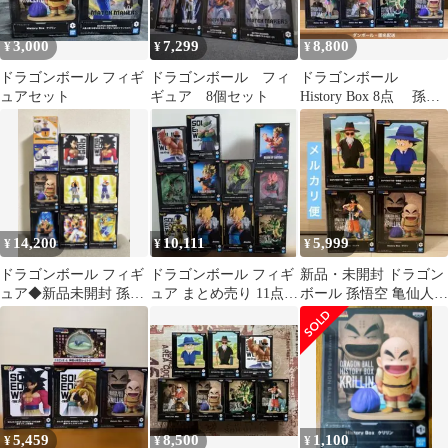
3,000
7,299
8,800
¥
¥
¥
ドラゴンボール フィギ
ドラゴンボール フィ
ドラゴンボール
ュアセット
ギュア 8個セット
History Box 8点 孫悟
空 ブルマ 亀仙人
神龍…
14,200
10,111
5,999
¥
¥
¥
ドラゴンボール フィギ
ドラゴンボール フィギ
新品・未開封 ドラゴン
ュア◆新品未開封 孫悟
ュア まとめ売り 11点セ
ボール 孫悟空 亀仙人
空 ベジータ ベジット
ット
クリリン ヤムチャ フィ
ゴジータ
ギュア
5,459
8,500
1,100
¥
¥
¥