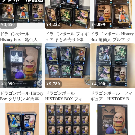
3,650
4,222
6,099
¥
¥
¥
ドラゴンボール
ドラゴンボール フィギ
ドラゴンボール History
History Box 亀仙人
ュア まとめ売り 5体セ
Box 亀仙人 ブルマ クリ
ヤムチャ クリリン
ット プライズ
リン ヤムチャ 4点
フィギュア
1,999
9,780
4,100
¥
¥
¥
ドラゴンボール History
ドラゴンボール
ドラゴンボール フィ
Box クリリン 40周年記
HISTORY BOX フィギ
ギュア HISTORY BOX
念ラバマスビスケット
ュア 6種セット
ヒストリーボックス