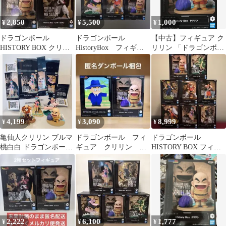
2,850
5,500
1,000
¥
¥
¥
ドラゴンボール
ドラゴンボール
【中古】フィギュア ク
HISTORY BOX クリリ
HistoryBox フィギュ
リリン 「ドラゴンボー
ン ミスターサタン
ア 5種
ル」 History Box クリリ
ン
4,199
3,090
8,999
¥
¥
¥
亀仙人クリリン ブルマ
ドラゴンボール フィ
ドラゴンボール
桃白白 ドラゴンボール
ギュア クリリン
HISTORY BOX フィギ
HistoryBox まとめ売り
sofvimates historybox
ュア 8種セット
2,222
6,100
1,777
¥
¥
¥