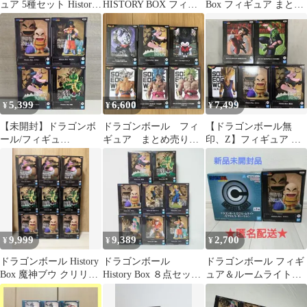
ュア 5種セット History
HISTORY BOX フィギ
Box フィギュア まとめ
Box 他 まとめ売り
ュア 2種セット
売り
5,399
6,600
7,499
¥
¥
¥
【未開封】ドラゴンボ
ドラゴンボール フィ
【ドラゴンボール無
ール/フィギュ
ギュア まとめ売り
印、Z】フィギュア ま
ア/HISTORY BOX/クリ
出陣 悟空 ブロリ
とめ売り 5点セット
リン/ヤムチャ
ー ジレン 身勝手
孫悟空、悟飯他
9,999
9,389
2,700
¥
¥
¥
ドラゴンボール History
ドラゴンボール
ドラゴンボール フィギ
Box 魔神ブウ クリリン
History Box ８点セッ
ュア＆ルームライトセ
神龍 フィギュア
ト。
ット