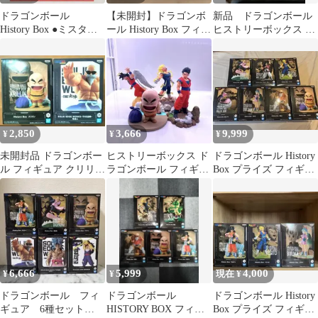
ドラゴンボール
【未開封】ドラゴンボ
新品 ドラゴンボール
History Box ●ミスタ
ール History Box フィギ
ヒストリーボックス ク
ー・サタン ●クリリン
ュア 5点まとめ売り
リリン フィギュア 中
身のみ
2,850
3,666
9,999
¥
¥
¥
未開封品 ドラゴンボー
ヒストリーボックス ド
ドラゴンボール History
ル フィギュア クリリン
ラゴンボール フィギュ
Box プライズ フィギュ
亀仙人 2体セット
ア 孫悟空 悟飯 ベジー
ア まとめ売り 7個
タ クリリン
6,666
5,999
4,000
¥
¥
現在 ¥
ドラゴンボール フィ
ドラゴンボール
ドラゴンボール History
ギュア 6種セット
HISTORY BOX フィギ
Box プライズ フィギュ