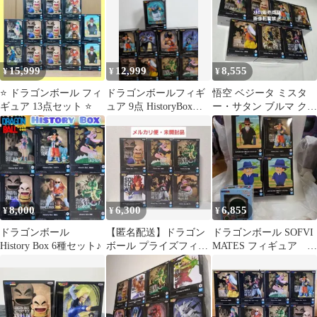
15,999
12,999
8,555
¥
¥
¥
⭐️ ドラゴンボール フィ
ドラゴンボールフィギ
悟空 ベジータ ミスタ
ギュア 13点セット ⭐️
ュア 9点 HistoryBox
ー・サタン ブルマ クリ
MATCH MAKERS
リン ヤムチャ 亀仙人
フィギュア
8,000
6,300
6,855
¥
¥
¥
ドラゴンボール
【匿名配送】ドラゴン
ドラゴンボール SOFVI
History Box 6種セット♪
ボール プライズフィギ
MATES フィギュア 5
ュア 6体セット
点セット