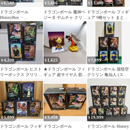
6,580
5,666
13,480
¥
¥
¥
ドラゴンボール
ドラゴンボール 魔神ベ
ドラゴンボール フィギ
HistoryBox ・
ジータ ヤムチャ クリリ
ュア 9種セット まとめ
SOFVIMATESフィギュ
ン ベジット
売り⑤おまけ付き❗️
ア セット
4,200
1,625
7,899
¥
¥
¥
ドラゴンボール ヒスト
★ドラゴンボール フィ
ドラゴンボール 孫悟空
リーボックス クリリ
ギュア 超サイヤ人 筋斗
クリリン 亀仙人 (スー
ン 桃白白 神龍 ソ
雲・翼付き 孫悟空 2体
ツスタイル) ブルマ
フビメイツ 亀仙人
セット
亀仙人
5,099
3,450
19,999
¥
¥
¥
ドラゴンボール フィギ
ドラゴンボール
ドラゴンボール History