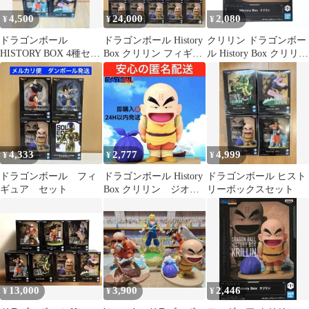
4,500
24,000
2,080
¥
¥
¥
ドラゴンボール
ドラゴンボール History
クリリン ドラゴンボー
HISTORY BOX 4種セッ
Box クリリン フィギュ
ル History Box クリリン
ト
ア 20個セット
DRAGON BALL フィギ
ュア プライズ(2762952)
バンプレスト
4,333
2,777
4,999
¥
¥
¥
ドラゴンボール フィ
ドラゴンボール History
ドラゴンボール ヒスト
ギュア セット
Box クリリン ジオラ
リーボックスセット
マ台座付き 新品未開
封
13,000
3,900
2,446
¥
¥
¥