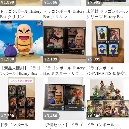
1,899
1,666
7,999
¥
¥
¥
ドラゴンボール History
ドラゴンボール History
未開封 ドラゴンボール
Box クリリン
Box クリリン
シリーズ History Box フ
ィギュア 亀仙人 魔人ブ
ウ クリリン 3種 6個セ
ット LF8215 f111
1,900
2,199
5,999
¥
¥
¥
【新品未開封】ドラゴ
ドラゴンボール History
ドラゴンボール
ンボール History Box ク
Box ミスター・サタン
SOFVIMATES 孫悟空
リリン
クリリン フィギュア
クリリン 亀仙人 フィギ
ュア 4個
7,200
3,480
6,500
¥
¥
¥
ドラゴンボール
【2個セット】 ドラゴ
ドラゴンボール