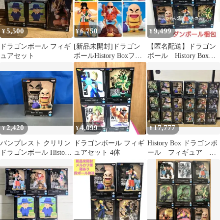
5,500
6,750
9,499
¥
¥
¥
ドラゴンボール フィギ
[新品未開封]ドラゴン
【匿名配送】ドラゴン
ュアセット
ボールHistory Boxフィ
ボール History Box
ギュア6体
フィギュア 6種セット
2,420
4,099
17,777
¥
¥
¥
バンプレスト クリリン
ドラゴンボール フィギ
History Box ドラゴンボ
ドラゴンボール History
ュアセット 4体
ール フィギュア ま
Box クリリン ドラゴン
とめ売り 全18体
ボール